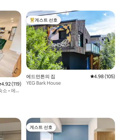
게스트 선호
상위 게스트 선호
에드먼튼의 집
평점 4.98점(5점 만점), 
4.98 (105)
YEG Bark House
평점 4.92점(5점 만점), 후기 119개
4.92 (119)
숙소 • 에어
게스트 선호
게스트 선호