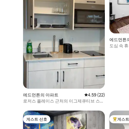
에드먼튼
도심 속 
에드먼튼의 아파트
평점 4.59점(5점 만점),
4.59 (22)
로저스 플레이스 근처의 이그제큐티브 스튜
디오
게스트 선호
게스트
게스트 선호
상위 게