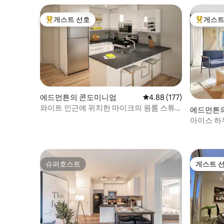
게스트 선호
게스트
상위 게스트 선호
상위 게
에드먼튼의 콘도미니엄
평점 4.88점(5점 만점), 
4.88 (177)
와이트 인근에 위치한 마이크의 원룸 스튜
에드먼튼
디오!
아이스 하
주차
슈퍼호스트
게스트 
슈퍼호스트
게스트 