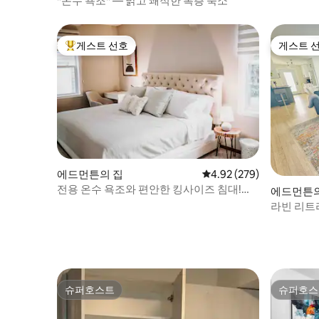
*온수 욕조* — 밝고 쾌적한 복층 숙소
게스트 선호
게스트 
상위 게스트 선호
게스트 
에드먼튼의 집
평점 4.92점(5점 만점), 
4.92 (279)
전용 온수 욕조와 편안한 킹사이즈 침대!
에드먼튼의
WEM과 가깝습니다!
라빈 리트리
애비뉴
슈퍼호스트
슈퍼호스
슈퍼호스트
슈퍼호스