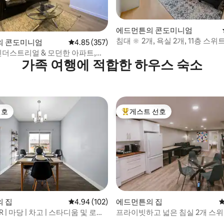
에드먼튼의 콘도미니엄
후기 134개
침대 🔆 2개, 욕실 2개, 11층 스위
의 콘도미니엄
평점 4.85점(5점 만점), 후기 357개
4.85 (357)
에어컨 포함🔆
인더스트리얼 & 모던한 아파트,
가족 여행에 적합한 하우스 숙소
선호
게스트 선호
선호
상위 게스트 선호
 집
평점 4.94점(5점 만점), 후기 102개
4.94 (102)
에드먼튼의 집
평
 | 마당 | 차고 | 스타디움 및 로저
프라이빗하고 넓은 침실 2개 스위
후기 247개
완비