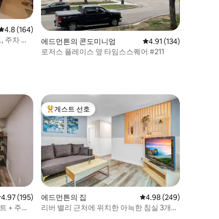
평점 4.8점(5점 만점), 후기 164개
4.8 (164)
트, 주차 및
에드먼튼의 콘도미니엄
평점 4.91점(5점 만점), 
4.91 (134)
로저스 플레이스 옆 타임스스퀘어 #211
게스트 선호
상위 게스트 선호
점 4.97점(5점 만점), 후기 195개
4.97 (195)
에드먼튼의 집
평점 4.98점(5점 만점), 
4.98 (249)
트 + 주방
리버 밸리 근처에 위치한 아늑한 침실 3개
10173