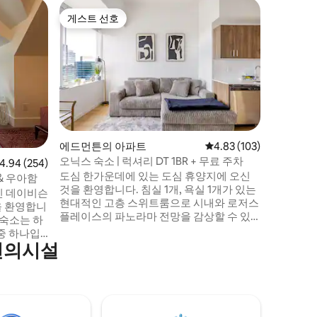
에드먼튼
게스트 선호
게스트 
게스트 선호
게스트 
재스퍼 애
어컨 및 
이 독특한
에 위치해
에완, 리버
랑이 많습
형 콘셉트
의 완벽한
형 주방, 
샤워기, 
에드먼튼의 아파트
평점 4.83점(5점 만점), 
4.83 (103)
아늑한 로브
오닉스 숙소 | 럭셔리 DT 1BR + 무료 주차
점 4.94점(5점 만점), 후기 254개
4.94 (254)
장(소형 차
도심 한가운데에 있는 도심 휴양지에 오신
벽난로 등
& 우아함
것을 환영합니다. 침실 1개, 욕실 1개가 있는
인 데이비슨
현대적인 고층 스위트룸으로 시내와 로저스
을 환영합니
플레이스의 파노라마 전망을 감상할 수 있
 숙소는 하
으며, 바닥부터 천장까지 이어진 창문을 통
중 하나입
해 자연광을 즐길 수 있습니다. 개방형 거실
편의시설
있으며, 반
공간, 시설이 완비된 주방, 아늑한 침실, 스
트를 위한
파 같은 욕실을 즐겨보세요. 게스트는 공용
 몇 걸음
편의시설 공간, 여름 파티오, 무료 주차장,
간편한 셀프 체크인도 이용할 수 있습니다.
서 6분,
식사, 나이트라이프, 시내 명소에서 몇 걸음
대학까지 차