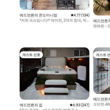
에드먼튼의 콘도미니엄
평점 4.77점(5점 만점), 
4.77 (134)
*저희 숙소입니다!* 에어컨, 2개의 침대, 럭
에드먼튼
셔리 콘도, 유니버시티 오브 애리조나
맨해튼 - 
LRT 인근
게스트 선호
게스트 
게스트 선호
게스트 
에드먼튼의
모던한 4BR
에드먼튼의 집
평점 4.93점(5점 만점), 
4.93 (247)
스 근처