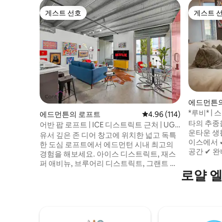
게스트 선호
게스트 
게스트 선호
게스트 
에드먼튼
*루비* | 
에드먼튼의 로프트
평점 4.96점(5점 만점), 
4.96 (114)
PK
타의 추종
어반 팝 로프트 | ICE 디스트릭트 근처 | UG
운타운 생활을
주차!
유서 깊은 존 디어 창고에 위치한 넓고 독특
이스에서 ✔
한 도심 로프트에서 에드먼턴 시내 최고의
공간 ✔ 
경험을 해보세요. 아이스 디스트릭트, 재스
한 ✔ 킹 
퍼 애비뉴, 브루어리 디스트릭트, 그랜트 매
스마트 TV
로얄 
켈언 대학교, WEM에서 단 몇 분 거리에 있
✔ 숙소 내
습니다! 로저스 플레이스까지✔ 5분! 다운타
의 레스토
운의 ❤중심지에✔ 위치! 단기 또는 장기 숙
비큐를 즐길
박에 딱✔ 맞는 숙소! ✔ 무료 난방 UG 주차
내 ✔ 라
장 ✔ 초고속 와이파이 ✔ 셀프 체크인 ✔ 주
자연 채광 
방 시설 완비 화이트 애비뉴 & 대학까지✔ 10