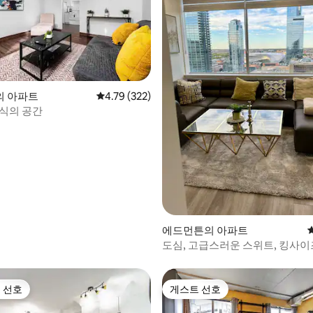
의 아파트
평점 4.79점(5점 만점), 후기 322개
4.79 (322)
휴식의 공간
 후기 22개
에드먼튼의 아파트
도심, 고급스러운 스위트, 킹사이
 선호
게스트 선호
스트 선호
게스트 선호