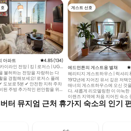
선호
게스트 선호
선호
게스트 선호
의 아파트
평점 4.85점(5점 만점), 후기 134개
4.85 (134)
스카이라인 전망 | 킹 | 로저스 | UG
후기 114개
에드먼튼의 게스트용 별채
평
을 불허하는 전망을 자랑하는 다
헤리티지 게스트하우스 | 럭셔리 
 경험해보세요! 로저스 플레
1912년에 지어진 유서 깊은 저택
 도보로 5분 ✔ 안전한 지하 주차
매너의 게스트하우스에 오신 것
완비된 주방 추가적인 편안함을 위
다. 새롭게 리모델링한 이 아늑한
사이즈 침대 욕실 ✔ 1개 ✔ 60인치
이랜즈 지역에 처음 지어진 숙소 
 ✔ 빠른 와이파이 ✔ 현장 체육관
엘버터 뮤지엄 근처 휴가지 숙소의 인기 
니다. 애다 블러바드에 위치하고 
 빨래 ✔ 업무 책상 ✔ 커피 바 최고
려견 공원, 등산객과 사이클리스
랑과 나이트라이프에 ✔ 가까움 바
산책로, 현지 레스토랑과 상점에서
 수 있는 ✔ 야외 좌석 공간 건물
거리에 있습니다. 콩코디아/노스랜즈(엑스
운지/이벤트룸 이용 가능 ✔ 수많은
포 센터)에서 불과 3분, 스타디움에
✔ 무료 커피 ✔ 무료 샴푸 ✔ 창문
DT/로저스 플레이스까지 11분, 