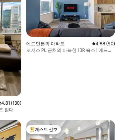
에드먼튼의 아파트
평점 4.88점(5점 만점),
4.88 (90)
로저스 PL 근처의 아늑한 1BR 숙소 | 에드먼
턴 도심 | 주차 가능!
평점 4.81점(5점 만점), 후기 130개
4.81 (130)
즈 침대
게스트 선호
상위 게스트 선호