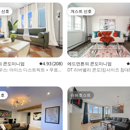
 선호
게스트 선호
스트 선호
게스트 선호
후기 177개
의 콘도미니엄
평점 4.93점(5점 만점), 후기 208개
4.93 (208)
에드먼튼의 콘도미니엄
평
우스: 아이스 디스트릭트 + 무료
DT 리버밸리 콘도|킹사이즈 침대
무료 주차|
선호
슈퍼호스트
선호
슈퍼호스트