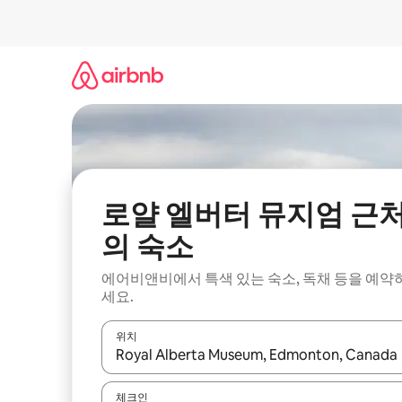
콘
텐
츠
로
바
로
가
기
로얄 엘버터 뮤지엄 근
의 숙소
에어비앤비에서 특색 있는 숙소, 독채 등을 예약
세요.
위치
결과가 나오면 위·아래 화살표 키를 사용하거나 터치
체크인