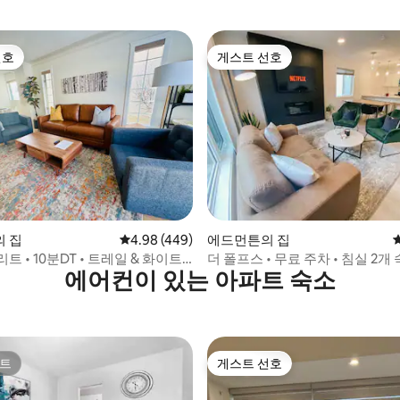
선호
게스트 선호
선호
게스트 선호
후기 279개
 집
평점 4.98점(5점 만점), 후기 449개
4.98 (449)
에드먼튼의 집
트 • 10분DT • 트레일 & 화이트
더 폴프스 • 무료 주차 • 침실 2개 
에어컨이 있는 아파트 숙소
컨 • 1Gbps
트
게스트 선호
트
게스트 선호