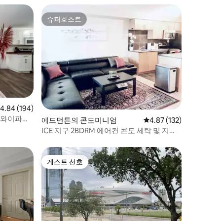
슈퍼호스트
슈퍼호스트
점 4.84점(5점 만점), 후기 194개
4.84 (194)
|와이파이|
에드먼튼의 콘도미니엄
평점 4.87점(5점 만점), 
4.87 (132)
ICE 지구 2BDRM 에어컨 콘도 세탁 및 지하
주차장치 포함/주차장
게스트 선호
게스트 선호