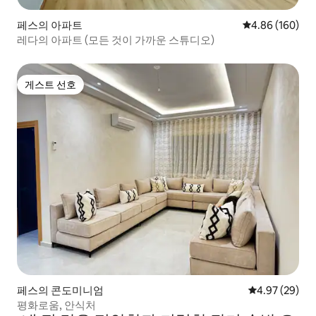
페스의 아파트
평점 4.86점(5점
4.86 (160)
레다의 아파트 (모든 것이 가까운 스튜디오)
게스트 선호
게스트 선호
페스의 콘도미니엄
평점 4.97점(5
4.97 (29)
평화로움, 안식처