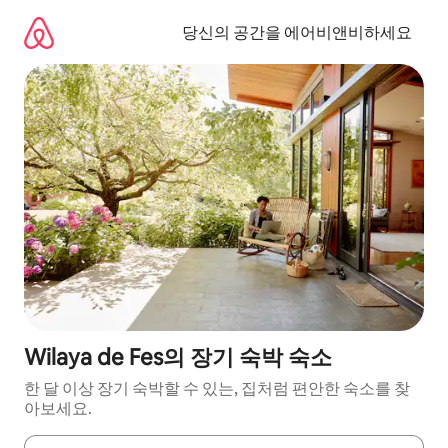
콘
텐
당신의 공간을 에어비앤비하세요
츠
로
바
로
가
기
Wilaya de Fes의 장기 숙박 숙소
한 달 이상 장기 숙박할 수 있는, 집처럼 편안한 숙소를 찾
아보세요.