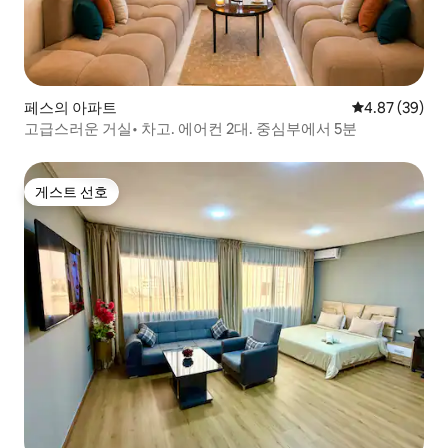
페스의 아파트
평점 4.87점(5
4.87 (39)
고급스러운 거실• 차고. 에어컨 2대. 중심부에서 5분
게스트 선호
게스트 선호