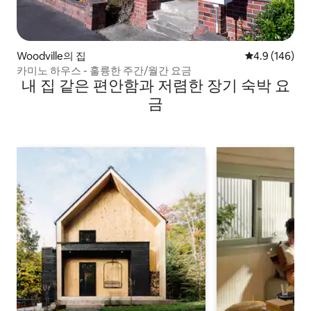
Woodville의 집
평점 4.9점(5점
4.9 (146)
카미노 하우스 - 훌륭한 주간/월간 요금
내 집 같은 편안함과 저렴한 장기 숙박 요
금