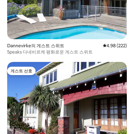
Dannevirke의 게스트 스위트
평점 4.98점(5점
4.98 (222)
5peaks 다네비르케 평화로운 게스트 스위트
게스트 선호
게스트 선호