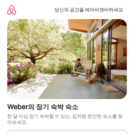
콘
텐
당신의 공간을 에어비앤비하세요
츠
로
바
로
가
기
Weber의 장기 숙박 숙소
한 달 이상 장기 숙박할 수 있는, 집처럼 편안한 숙소를 찾
아보세요.