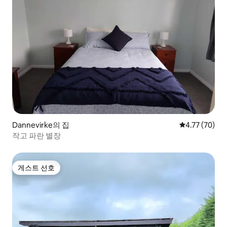
Dannevirke의 집
평점 4.77점(5
4.77 (70)
작고 파란 별장
게스트 선호
게스트 선호