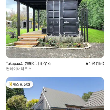
Takapau의 컨테이너 하우스
평점 4.91점(5
4.91 (154)
컨테이너하우스
게스트 선호
상위 게스트 선호