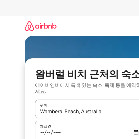
콘
텐
츠
로
바
로
가
기
왐버럴 비치 근처의 숙
에어비앤비에서 특색 있는 숙소, 독채 등을 예약
세요.
위치
결과가 나오면 위·아래 화살표 키를 사용하거나 터치
체크인