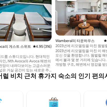
후기 193개
Wamberal의 타운하우스
평
2023년에 리모델링을 마친 웜벌
Avoca의 게스트 스위트
평점 4.95점(5점 만점), 후기 316개
4.95 (316)
휴양지
2023년에 리모델링을 마친 이 
오신 것을 환영합니다. 웜벌럴 해
베드룸 스튜디오입니다. 현대적인
에서 불과 몇 분 거리에 있습니다.
, Nth Avoca와 Avoca 해변의
개방형 구조, 해변에서 영감을 받
전망이 내려다보이는 고급스러운
어로 편안함과 해안가의 매력을 
넓은 거실 공간이 있는 새로운 주
공간입니다. 거실 공간은 넓은 데크로 연결
버럴 비치 근처 휴가지 숙소의 인기 편의
이 있는 넓은 바비큐 파티오로 연
되어 있어 모닝 커피, 석양의 음료
 샤워부스가 있는 고급 욕실 대형
즐기기에 이상적입니다. 경치 좋은
 킹사이즈 및 킹사이즈 싱글 침대 2
책하며 30분 거리에 테리갈의 최
간에 에어컨 설치 15m 태양열 미
토랑, 상점, 나이트라이프가 있습니다
 날씨 조절 Nth Avoca 및
럴 코스트의 모든 것을 둘러보기
 해변까지 짧은 도보 거리 도시 목록
위치에 있습니다. 등록번호 P
ist) 의 '센트럴 코스트 (Central
' 의 꿈같은 숙소 10곳이 있습니다.