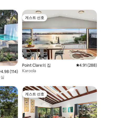
게스트 선호
게스트 선호
Point Clare의 집
평점 4.91점(5점 만점), 
4.91 (288)
Karoola
평점 4.98점(5점 만점), 후기 114개
4.98 (114)
객실
게스트 선호
게스트 선호