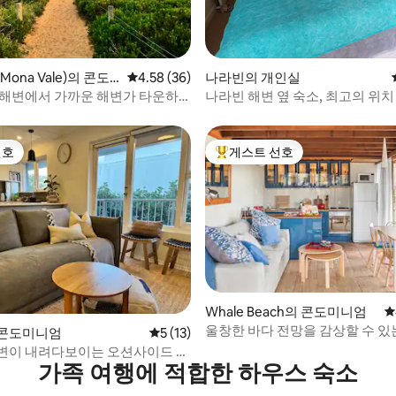
후기 116개
ona Vale)의 콘도
평점 4.58점(5점 만점), 후기 36개
4.58 (36)
나라빈의 개인실
 해변에서 가까운 해변가 타운하
나라빈 해변 옆 숙소, 최고의 위치
선호
게스트 선호
선호
상위 게스트 선호
Whale Beach의 콘도미니엄
평
울창한 바다 전망을 감상할 수 있
 후기 43개
 콘도미니엄
평점 5점(5점 만점), 후기 13개
5 (13)
치 이스케이프 아파트
변이 내려다보이는 오션사이드 휴
가족 여행에 적합한 하우스 숙소