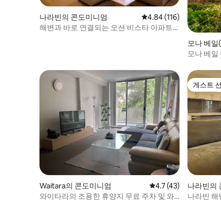
1997년 환경 보호 운영법 제268조에 따라,
신고인은 지방 법원에서 가해자에 대한 소
나라빈의 콘도미니엄
평점 4.84점(5점 만점), 
4.84 (116)
음 감소 명령을 받을 수 있습니다. 높은 벌금
해변과 바로 연결되는 오션 비스타 아파트;
이 부과됩니다. 아파트에는 전용 온수 플런
11
지 풀이 있습니다. 게스트가 요청하는 경우
모나 베일(M
에만. 비치하우스식스는 아름다운 테리갈
미니엄
모나 베일
해변이 내려다보이는 반힐 로드에 있습니
우스
다. 도착하여 차를 주차하면 모든 것이 도보
거리 내에 있습니다. 해변, 레스토랑, 카페,
상점이 도보로 400미터 거리에 있으며 도보
게스트 
게스트 
로 5분 거리 이내에 있습니다. 테리갈 해변,
석호, 상점, 공원, 피크닉 장소까지 걸어서
갈 수 있는 거리에 있습니다. 참고: >>> 휴가
기간 최소 숙박 일수 *크리스마스 주간 - 최
소 5박 숙박(12월 24일~28일) *부활절 연휴
- 최소 4박 숙박(성금요일 - 부활절 월요일) *
주말 연휴 - 최소 3박 숙박
Waitara의 콘도미니엄
평점 4.7점(5점 만점),
4.7 (43)
나라빈의
와이타라의 조용한 휴양지 무료 주차 및 와
나라빈 해
이파이
양지