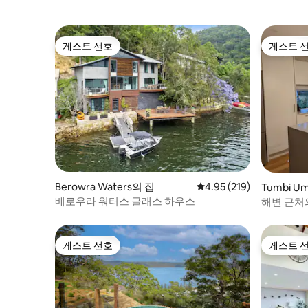
게스트 선호
게스트 
게스트 선호
게스트 
Berowra Waters의 집
평점 4.95점(5점 만점), 
4.95 (219)
Tumbi U
베로우라 워터스 글래스 하우스
해변 근처
게스트 선호
게스트 
게스트 선호
게스트 