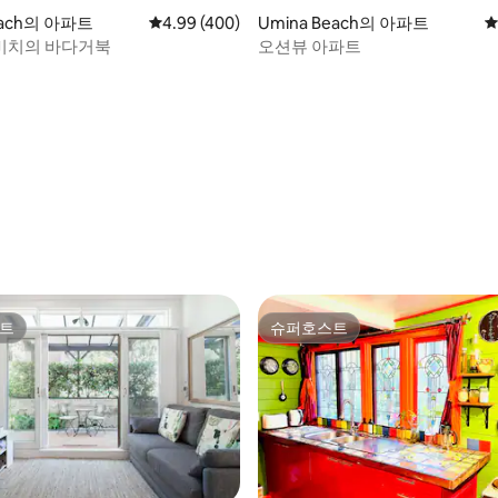
each의 아파트
평점 4.99점(5점 만점), 후기 400개
4.99 (400)
Umina Beach의 아파트
평
비치의 바다거북
오션뷰 아파트
후기 427개
트
슈퍼호스트
트
슈퍼호스트