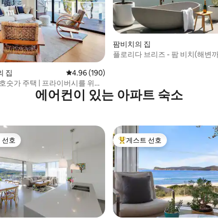
후기 162개
팜비치의 집
플로리다 브리즈 - 팜 비치(해변까
분)
의 집
평점 4.96점(5점 만점), 후기 190개
4.96 (190)
 호숫가 주택 | 프라이버시를 위한
에어컨이 있는 아파트 숙소
간
 선호
게스트 선호
스트 선호
상위 게스트 선호