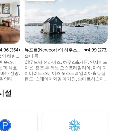
Kalakau
웃는 꾸가
뜻한 햇살
해보세요.
양의 전망을 감
와비사비
다. 이 
습니다. 
마음, 느
점 4.96점(5점 만점), 후기 354개
4.96 (354)
뉴포트(Newport)의 하우스보
평점 4.99점(5점 만점), 
4.99 (273)
수 스파에 
트
럴의 해변
솔티 독
장에서 운
해변 숙소에
Ch7 모닝 선라이즈, 하우스&가든, 인사이드
고, 하이
변과 석호
아웃, 홈즈 투 러브 오스트레일리아, 마이 페
에서 서핑
 바다 전망,
이버리트 스테이즈 오스트레일리아 & 뉴질
은 인테리
랜드, 스테이어와일 매거진, 솜메르허스마
모두 갖춘
가지네(유럽)에서 보신 바와 같습니다. 짠 공
기의 냄새, 물소리, 주변의 물결에서 빛나는
시설
, 바비큐를
태양... 평화로운 느낌과 세상을 떠난 듯한
 곳을 산
기분. 솔티 도그는 아늑하면서도 물가에 개
고의 레스
방된 공간으로, 휴식을 취하고 '있는 그대로'
. 센트
자신을 받아들이며, 그리드에서 벗어나 최
에 완벽한
고의 대자연과 다시 연결할 수 있는 2인용 나
ID-STRA-9781
무 보트하우스입니다.