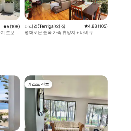
터리걸(Terrigal)의 집
평점 4.88점(5점 만점), 
4.88 (105)
평점 5점(5점 만점), 후기 108개
5 (108)
평화로운 숲속 가족 휴양지 + 바비큐
지 도보 5
게스트 선호
게스트 선호