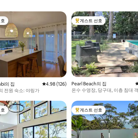
선호
게스트 선호
선호
상위 게스트 선호
후기 219개
Pearl Beach의 집
mbi의 집
평점 4.98점(5점 만점), 후기 126개
4.98 (126)
온수 수영장, 당구대, 이층 침대 
의 전원 숙소: 야링가
선호
게스트 선호
선호
상위 게스트 선호