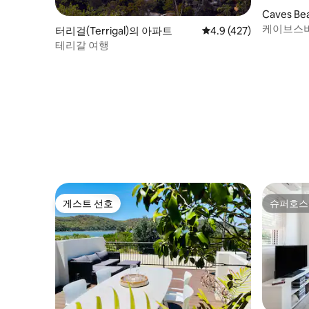
Caves B
케이브스
터리걸(Terrigal)의 아파트
평점 4.9점(5점 만점), 
4.9 (427)
테리갈 여행
게스트 선호
슈퍼호스
게스트 선호
슈퍼호스