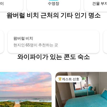
이
수영장
건물 부지
왐버럴 비치 근처의 기타 인기 명소
왐버럴 비치
현지인 65명이 추천하는 곳
와이파이가 있는 콘도 숙소
게스트 선호
상위 게스트 선호