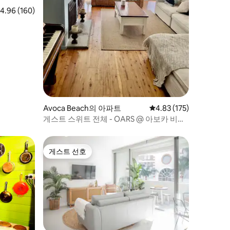
점 4.96점(5점 만점), 후기 160개
4.96 (160)
Avoca Beach의 아파트
평점 4.83점(5점 만점), 
4.83 (175)
게스트 스위트 전체 - OARS @ 아보카 비치
레이크뷰
게스트 선호
게스트 선호