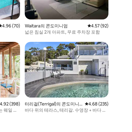
평점 4.96점(5점 만점), 후기 70개
4.96 (70)
Waitara의 콘도미니엄
평점 4.57점(5점 만점),
4.57 (92)
넓은 침실 2개 아파트, 무료 주차장 포함
점 4.92점(5점 만점), 후기 398개
4.92 (398)
터리걸(Terrigal)의 콘도미니
평점 4.68점(5점 만점), 
4.68 (235)
엄
는 웨일 비
바다 위의 테라스, 테리갈. 수영장 + 바다 전
망