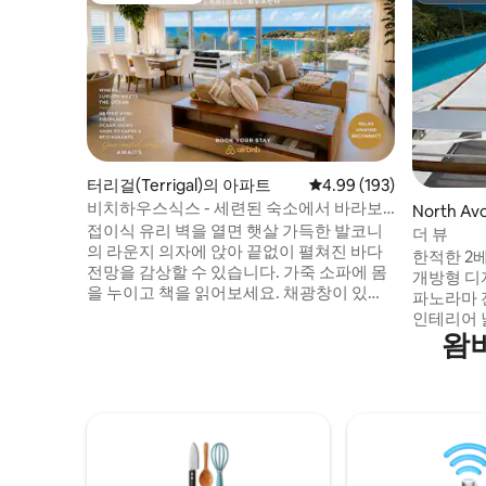
터리걸(Terrigal)의 아파트
평점 4.99점(5점 만점), 
4.99 (193)
비치하우스식스 - 세련된 숙소에서 바라보
North 
는 멋진 바다 전망
접이식 유리 벽을 열면 햇살 가득한 발코니
더 뷰
의 라운지 의자에 앉아 끝없이 펼쳐진 바다
한적한 2
전망을 감상할 수 있습니다. 가죽 소파에 몸
개방형 디자인
을 누이고 책을 읽어보세요. 채광창이 있는
파노라마 
세련된 주방에서 직접 요리를 즐겨보세요.
인테리어 
럭셔리 해변 휴양지 테리갈 해변과 테리갈
왐
방은 지붕
헤이븐의 멋진 전망을 감상할 수 있는 고급
결됩니다.
스러운 현대식 아파트. 멋진 전망을 자랑하
침실 2개,
는 개방형 대형 거실 공간. 밝고 쾌적한 멋진
개 모든 공
아파트. 테리갈 해변 & 테리갈 타운 센터까
네랄 랩풀 -
지 도보로 400미터. 넓은 마스터 침실에는
Terrigal
대형 욕실, 워크인 로브, 덕트형 에어컨이 있
(Urban L
습니다. 전용 침실 2개, 욕실 및 덕트형 에어
Coast)