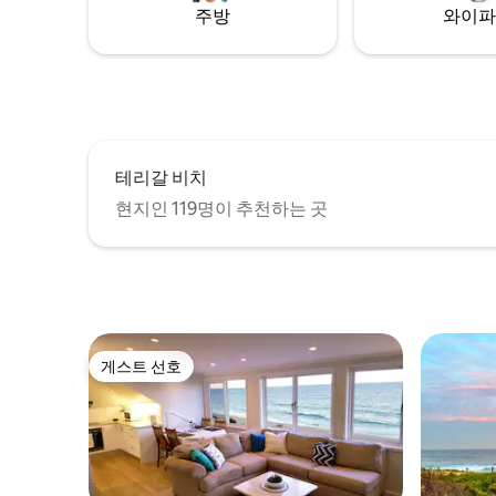
컨도 제공합니다. 전용 안뜰과 플런지 풀이
주방
와이파
내려다보입니다. 멋진 바다와 해변 전망을
감상할 수 있는 대형 발코니로 연결되는 개
방형 거실이 있는 현대적이고 시설이 완비
된 주방. 햇살이 잘 드는 전용 안뜰에 자리한
전용 온수 플런지 수영장 테리갈 해변과 헤
이븐이 내려다보이는 가스 바비큐 시설을
갖춘 편안한 야외 라운지와 식사 공간이 있
테리갈 비치
는 대형 발코니 인터넷 서비스가 제공되는
서재/사무실. 거실과 침실에 스마트 인터넷
현지인 119명이 추천하는 곳
TV가 있습니다. 폭스텔 및 넷플릭스. 별도의
게스트(3) 욕실/파우더 룸 덕트형 에어컨. 진
짜 불꽃 천연 가스 개방형 벽난로. 노상 주차
장에서 쉽게 접근할 수 있습니다. 네스프레
소 커피 머신(포드 포함), 정수된 물과 제빙
기가 있는 냉장고. 단지에서 가장 큰 거실 공
간을 자랑하는 북쪽 끝단 아파트로 풍부한
게스트 선호
자연 채광을 자랑합니다. 침구, 목욕 수건,
게스트 선호
수영장 수건, 욕실 액세서리 제공 (비누, 샴
푸, 로션) 참고: 파티는 엄격히 금지됩니다.
이 숙소는 파티하우스가 아닙니다. 시의회,
경찰 및 지역 사회는 소음 및 불쾌한 행동에
대해 엄격한 요구 사항을 가지고 있습니다.