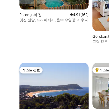
Patonga의 집
평점 4.91점(5점 만점), 
4.91 (162)
멋진 전망, 프라이버시, 온수 수영장, 사우나
Gorokan
그림 같은
즐거운 공
게스트 선호
게스트
게스트 선호
상위 게