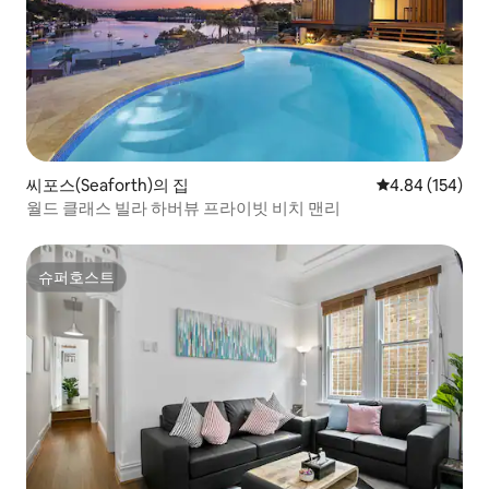
씨포스(Seaforth)의 집
평점 4.84점(5점
4.84 (154)
월드 클래스 빌라 하버뷰 프라이빗 비치 맨리
슈퍼호스트
슈퍼호스트