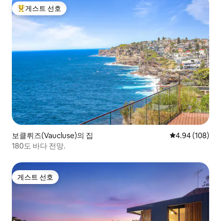
게스트 선호
상위 게스트 선호
보클뤼즈(Vaucluse)의 집
평점 4.94점(5점
4.94 (108)
180도 바다 전망.
게스트 선호
게스트 선호