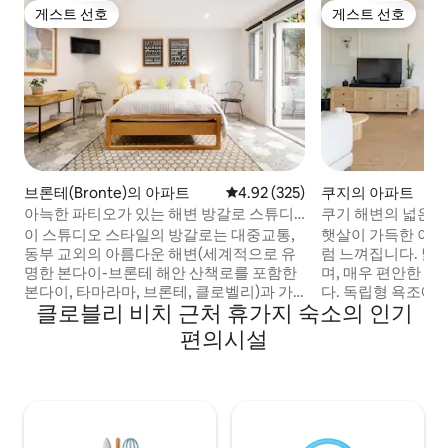
게스트 선호
게스트 선호
게스트 선호
게스트 선호
브론테(Bronte)의 아파트
평점 4.92점(5점 만점), 후기 325
4.92 (325)
쿠지의 아파트
아늑한 파티오가 있는 해변 방갈로 스튜디
쿠기 해변의 넓은 휴
오
이 스튜디오 스타일의 방갈로는 대중교통,
햇살이 가득한 이 
동부 교외의 아름다운 해변(세계적으로 유
럼 느껴집니다. 넓
명한 본다이-브론테 해안 산책로를 포함한
며, 매우 편안한 
본다이, 타마라마, 브론테, 클로벨리)과 가
다. 독립형 욕조에 
클로블리 비치 근처 휴가지 숙소의 인기
까운 브론테 중심부에 위치하고 있으며, 훌
니에서 모닝 커피를
륭한 카페, 레스토랑, 슈퍼마켓까지 도보로
빠르고 안정적인 
편의시설
2분 거리에 있습니다. 현대적인 인테리어와
결하세요. 안전한 전용 차고가 있어 거리를
마감재로 꾸며져 있어 따뜻하고 매력적인
돌아다닐 필요가 없
느낌을 주며 디자이너의 감각을 느낄 수 있
풀고 즐기세요. 쿠지 해변, 해양 보호구역,
습니다. 또한, 쌀쌀한 겨울철에는 바닥 난방
본다이까지 해안 산
이 따뜻함을 보장하고, 더운 계절에는 에어
니다. 5분 거리에 
컨과 선풍기가 있습니다. 저희는 같은 부지
니다. CBD까지 버스