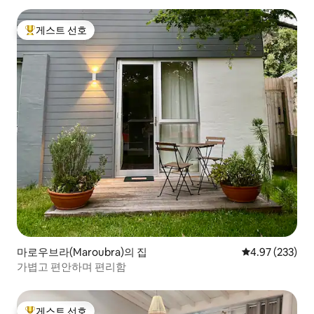
게스트 선호
상위 게스트 선호
마로우브라(Maroubra)의 집
평점 4.97점(5점
4.97 (233)
가볍고 편안하며 편리함
게스트 선호