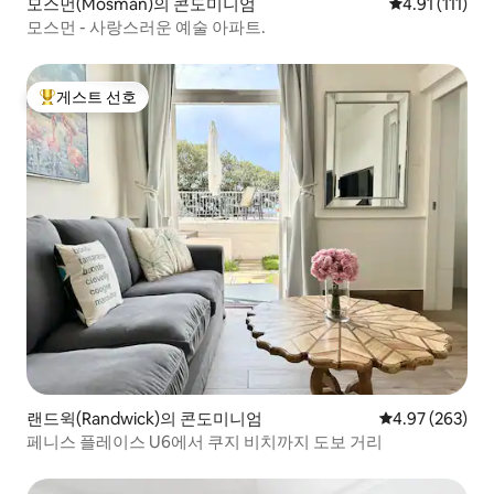
모스먼(Mosman)의 콘도미니엄
평점 4.91점(5
4.91 (111)
모스먼 - 사랑스러운 예술 아파트.
게스트 선호
상위 게스트 선호
랜드윅(Randwick)의 콘도미니엄
평점 4.97점(5점
4.97 (263)
페니스 플레이스 U6에서 쿠지 비치까지 도보 거리