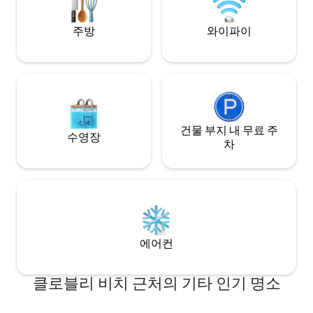
(별도의 집)에 거주하며 게스트가 필요로 하
는 모든 것을 제공할 수 있습니다. 저희는 활
주방
와이파이
동적인 어린 소년 2명을 두고 있으므로 가끔
놀이소리를 들을 수 있지만, 뒷골목에서 출
입할 수 있으며 거실을 공유하지 않으므로
매우 프라이빗합니다. 모든 게스트가 매우
조용하다고 말하는데, 이는 교통량이 많은
주요 도로가 아닌 뒷골목에 위치해 있기 때
문입니다. 차선에 들어오는 유일한 차량은
저희 거리의 주민들을 위한 것입니다. 저희
건물 부지 내 무료 주
수영장
는 여러분이 스스로 하는 일을 맡기지만, 필
차
요할 때마다 기꺼이 도와드리겠습니다. 브
론테는 시드니에서 가장 아름다운 교외 중
하나로 아름다운 해변과 공원이 있으며
CBD 중심지까지 차로 가까운 거리에 있습
니다. 브론테 근처에는 멋진 카페, 레스토
랑, 베이커리가 많습니다. 숙소는 본다이 비
치 근처에 있습니다. 네, 방갈로에서 도보로
에어컨
단 2분 거리에 버스 정류장이 있습니다. 현
관 바로 앞에 주차장(무료) - 시드니 동부 교
외에서는 흔하지 않습니다! 바닥 난방 냉방
클로블리 비치 근처의 기타 인기 명소
시설 브론테 & 클로벨리 해변과 환상적인
카페, 레스토랑, 대중교통 수단까지 도보로