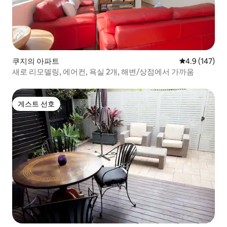
쿠지의 아파트
평점 4.9점(5점
4.9 (147)
새로 리모델링, 에어컨, 욕실 2개, 해변/상점에서 가까움
게스트 선호
게스트 선호