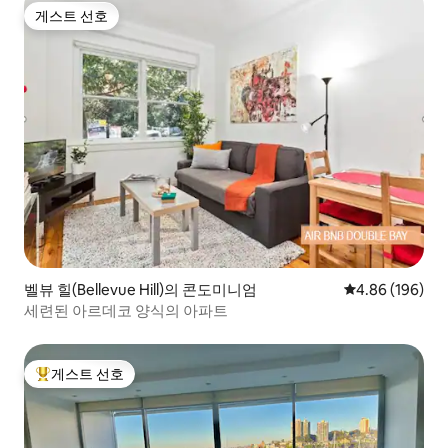
게스트 선호
게스트 선호
벨뷰 힐(Bellevue Hill)의 콘도미니엄
평점 4.86점(5점
4.86 (196)
세련된 아르데코 양식의 아파트
게스트 선호
상위 게스트 선호