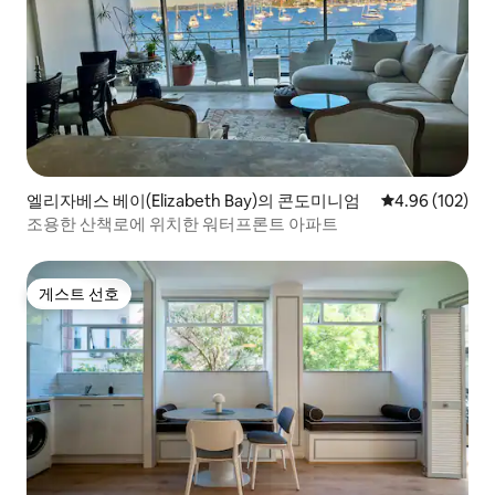
엘리자베스 베이(Elizabeth Bay)의 콘도미니엄
평점 4.96점(5점
4.96 (102)
조용한 산책로에 위치한 워터프론트 아파트
게스트 선호
게스트 선호