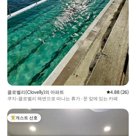
클로벨리(Clovelly)의 아파트
평점 4.88점(5
4.88 (26)
쿠지-클로벨리 해변으로 떠나는 휴가 · 문 앞에 있는 카페
게스트 선호
상위 게스트 선호