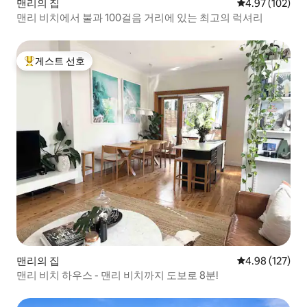
맨리의 집
평점 4.97점(5점
4.97 (102)
맨리 비치에서 불과 100걸음 거리에 있는 최고의 럭셔리
게스트 선호
상위 게스트 선호
맨리의 집
평점 4.98점(5점
4.98 (127)
맨리 비치 하우스 - 맨리 비치까지 도보로 8분!