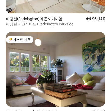
패딩턴(Paddington)의 콘도미니엄
평점 4.96점(5
4.96 (141)
패딩턴 파크사이드 (Paddington Parkside
게스트 선호
상위 게스트 선호