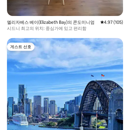
엘리자베스 베이(Elizabeth Bay)의 콘도미니엄
평점 4.97점(5점
4.97 (105)
시드니 최고의 위치: 중심가에 있고 편리함
게스트 선호
게스트 선호