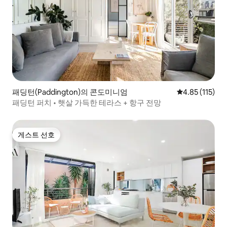
패딩턴(Paddington)의 콘도미니엄
평점 4.85점(5
4.85 (115)
패딩턴 퍼치 • 햇살 가득한 테라스 + 항구 전망
게스트 선호
게스트 선호