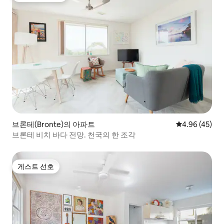
브론테(Bronte)의 아파트
평점 4.96점(5
4.96 (45)
브론테 비치 바다 전망. 천국의 한 조각
게스트 선호
게스트 선호