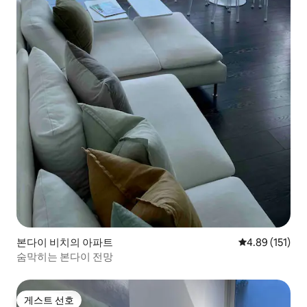
본다이 비치의 아파트
평점 4.89점(5
4.89 (151)
숨막히는 본다이 전망
게스트 선호
게스트 선호