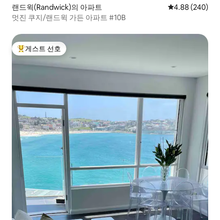
랜드윅(Randwick)의 아파트
평점 4.88점(5점
4.88 (240)
멋진 쿠지/랜드윅 가든 아파트 #10B
게스트 선호
상위 게스트 선호