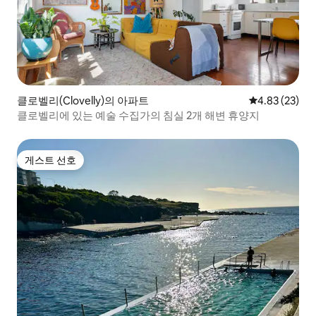
클로벨리(Clovelly)의 아파트
평점 4.83점(5
4.83 (23)
클로벨리에 있는 예술 수집가의 침실 2개 해변 휴양지
게스트 선호
게스트 선호