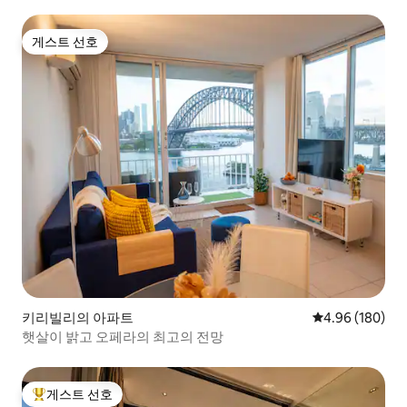
게스트 선호
게스트 선호
키리빌리의 아파트
평점 4.96점(5점
4.96 (180)
햇살이 밝고 오페라의 최고의 전망
게스트 선호
상위 게스트 선호