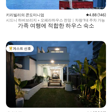
키리빌리의 콘도미니엄
평점 4.88점(5점
4.88 (146)
시드니 하버브리지 + 오페라하우스 전망｜차량 1대 주차 가능
가족 여행에 적합한 하우스 숙소
게스트 선호
상위 게스트 선호