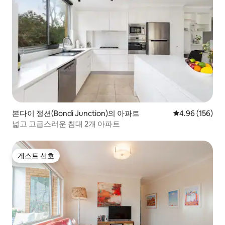
본다이 정션(Bondi Junction)의 아파트
평점 4.96점(5점
4.96 (156)
넓고 고급스러운 침대 2개 아파트
게스트 선호
게스트 선호