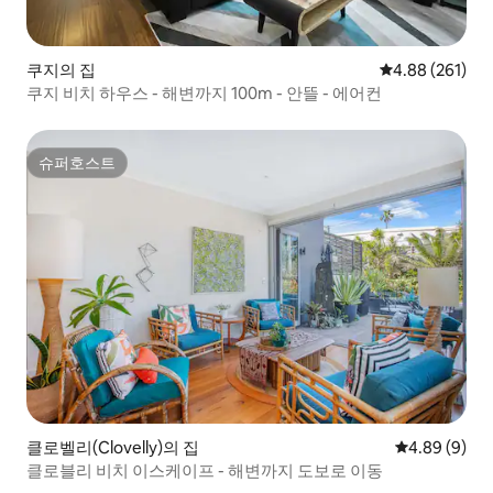
쿠지의 집
평점 4.88점(5점
4.88 (261)
쿠지 비치 하우스 - 해변까지 100m - 안뜰 - 에어컨
슈퍼호스트
슈퍼호스트
클로벨리(Clovelly)의 집
평점 4.89점(
4.89 (9)
클로블리 비치 이스케이프 - 해변까지 도보로 이동