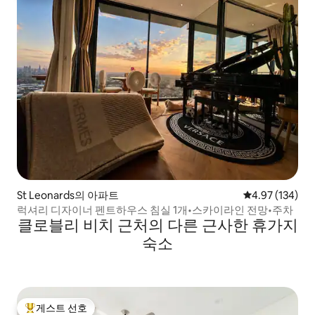
St Leonards의 아파트
평점 4.97점(5점
4.97 (134)
럭셔리 디자이너 펜트하우스 침실 1개•스카이라인 전망•주차
클로블리 비치 근처의 다른 근사한 휴가지
숙소
게스트 선호
상위 게스트 선호