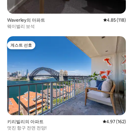
Waverley의 아파트
평점 4.85점(5
4.85 (118)
웨이벌리 보석
게스트 선호
게스트 선호
키리빌리의 아파트
평점 4.97점(5점
4.97 (162)
멋진 항구 전면 전망!