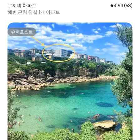
쿠지의 아파트
평점 4.93점(5
4.93 (58)
해변 근처 침실 1개 아파트
슈퍼호스트
슈퍼호스트