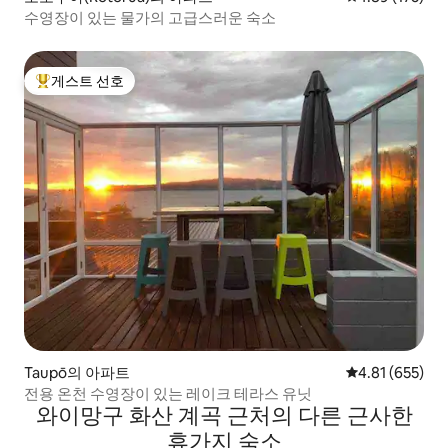
수영장이 있는 물가의 고급스러운 숙소
게스트 선호
상위 게스트 선호
Taupō의 아파트
평점 4.81점(5점
4.81 (655)
전용 온천 수영장이 있는 레이크 테라스 유닛
와이망구 화산 계곡 근처의 다른 근사한
휴가지 숙소