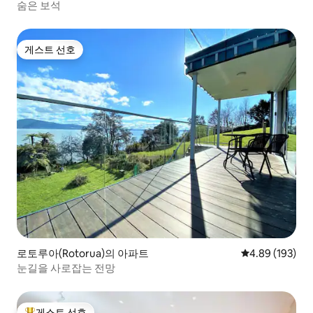
숨은 보석
게스트 선호
게스트 선호
로토루아(Rotorua)의 아파트
평점 4.89점(5점
4.89 (193)
눈길을 사로잡는 전망
게스트 선호