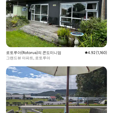
로토루아(Rotorua)의 콘도미니엄
평점 4.92점(5점 
4.92 (1,160)
그랜드뷰 아파트, 로토루아