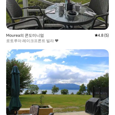
Mourea의 콘도미니엄
평점 4.8점(
4.8 (5)
로토루아 레이크프론트 빌라 ❤️