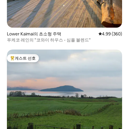
Lower Kaimai의 초소형 주택
평점 4.99점(5점
4.99 (360)
푸케코 레인의 "코와이 하우스 - 심플 블렌드"
게스트 선호
상위 게스트 선호