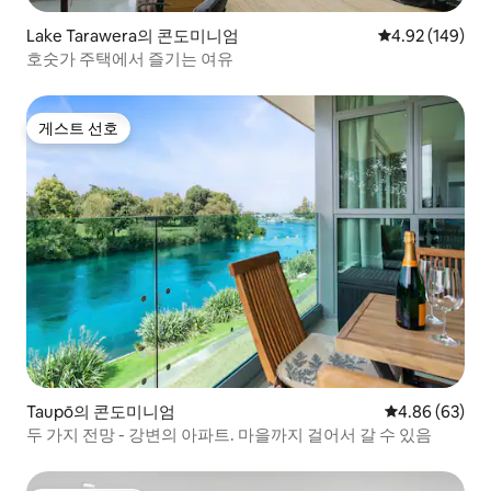
Lake Tarawera의 콘도미니엄
평점 4.92점(5점
4.92 (149)
호숫가 주택에서 즐기는 여유
게스트 선호
게스트 선호
Taupō의 콘도미니엄
평점 4.86점(5
4.86 (63)
두 가지 전망 - 강변의 아파트. 마을까지 걸어서 갈 수 있음