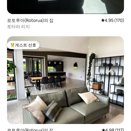
로토루아(Rotorua)의 집
평점 4.95점(5점
4.95 (170)
토타라 리지
게스트 선호
상위 게스트 선호
로토루아(Rotorua)의 집
평점 4.98점(5
4.98 (117)