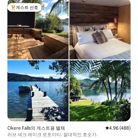
게스트 선호
상위 게스트 선호
Okere Falls의 게스트용 별채
평점 4.96점(5점
4.96 (488)
러브 섀크 레이크 로토이티. 절대적인 호숫가.