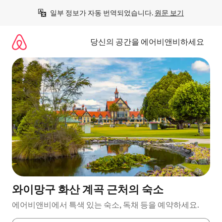
콘
일부 정보가 자동 번역되었습니다. 
원문 보기
텐
츠
로
당신의 공간을 에어비앤비하세요
바
로
가
기
와이망구 화산 계곡 근처의 숙소
에어비앤비에서 특색 있는 숙소, 독채 등을 예약하세요.