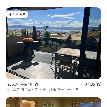
게스트 선호
게스트 선호
Taupō의 콘도미니엄
평점 4.85점(5
4.85 (13)
레이크뷰 아파트 - 현대적이고 즐거운 가족 여행