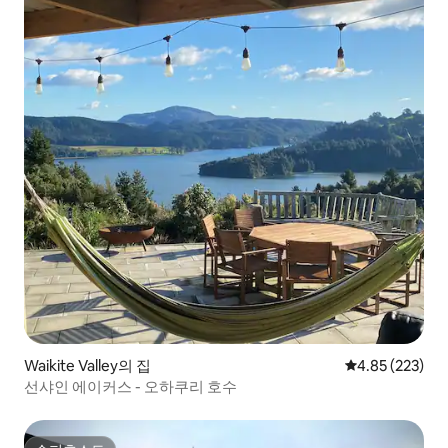
Waikite Valley의 집
평점 4.85점(5점
4.85 (223)
선샤인 에이커스 - 오하쿠리 호수