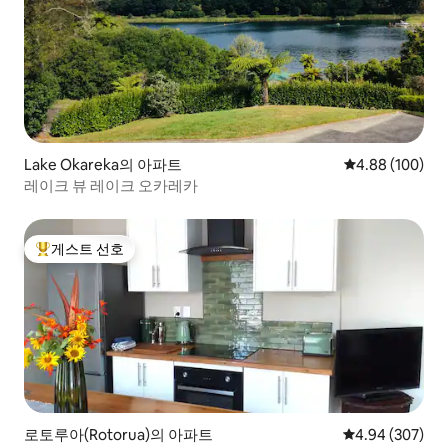
Lake Okareka의 아파트
평점 4.88점(5점
4.88 (100)
레이크 뷰 레이크 오카레카
게스트 선호
상위 게스트 선호
로토루아(Rotorua)의 아파트
평점 4.94점(5점
4.94 (307)