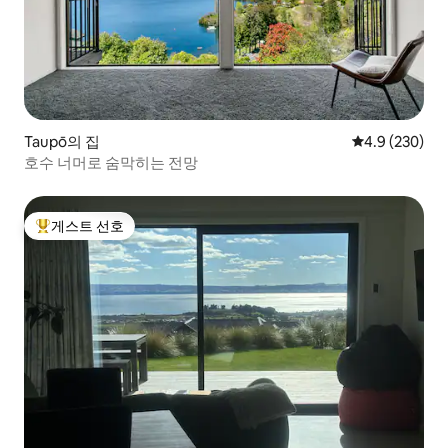
Taupō의 집
평점 4.9점(5점
4.9 (230)
호수 너머로 숨막히는 전망
게스트 선호
상위 게스트 선호