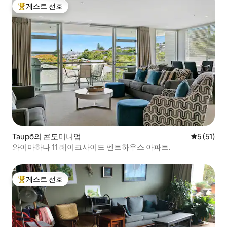
게스트 선호
상위 게스트 선호
Taupō의 콘도미니엄
평점 5점(5
5 (51)
와이마하나 11 레이크사이드 펜트하우스 아파트.
게스트 선호
상위 게스트 선호