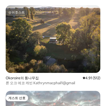
슈퍼호스트
슈퍼호스트
Okoroire의 통나무집
평점 4.91점(5
4.91 (512)
론 오크 에코 캐빈 Kathrynmacphail1@gmail
게스트 선호
게스트 선호