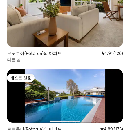
로토루아(Rotorua)의 아파트
평점 4.91점(5
4.91 (126)
리틀 젬
게스트 선호
게스트 선호
로토루아(Rotorua)의 아파트
평점 4.89점(5점
4.89 (175)