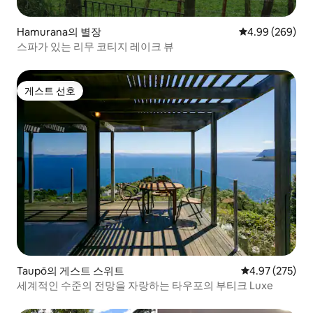
Hamurana의 별장
평점 4.99점(5점
4.99 (269)
스파가 있는 리무 코티지 레이크 뷰
게스트 선호
게스트 선호
Taupō의 게스트 스위트
평점 4.97점(5점
4.97 (275)
세계적인 수준의 전망을 자랑하는 타우포의 부티크 Luxe