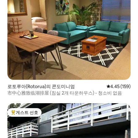
로토루아(Rotorua)의 콘도미니엄
평점 4.45점(5점
4.45 (159)
市中心雅致临湖排屋 (침실 2개 타운하우스) - 청소비 없음
게스트 선호
상위 게스트 선호