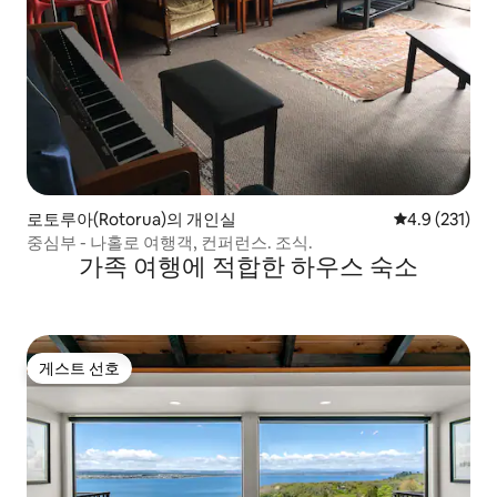
로토루아(Rotorua)의 개인실
평점 4.9점(5점
4.9 (231)
중심부 - 나홀로 여행객, 컨퍼런스. 조식.
가족 여행에 적합한 하우스 숙소
게스트 선호
게스트 선호