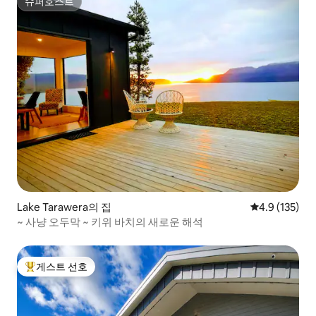
슈퍼호스트
슈퍼호스트
Lake Tarawera의 집
평점 4.9점(5점
4.9 (135)
~ 사냥 오두막 ~ 키위 바치의 새로운 해석
게스트 선호
상위 게스트 선호