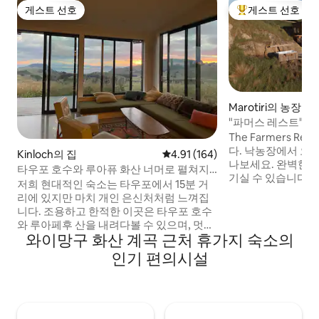
게스트 선호
게스트 선호
게스트 선호
상위 게스트 선호
Marotiri의 농장 
"파머스 레스트"-
일몰
The Farmers R
다. 낙농장에서 오
Kinloch의 집
평점 4.91점(5점 만점), 후기 164
4.91 (164)
나보세요. 완벽한 
타우포 호수와 루아퓨 화산 너머로 펼쳐지
기실 수 있습니다. 평화로운 낙농장 언덕 사
는 아름다운 석양
저희 현대적인 숙소는 타우포에서 15분 거
이에 자리 잡은 독
리에 있지만 마치 개인 은신처처럼 느껴집
에서 자연으로 떠나
니다. 조용하고 한적한 이곳은 타우포 호수
분 거리에 위치한 
와 루아페후 산을 내려다볼 수 있으며, 멋진
취하고 싶으신 분
와이망구 화산 계곡 근처 휴가지 숙소의
일몰을 감상할 수 있습니다. 일년 내내 이상
한 휴양지를 제공합니다. 상쾌한
적이며, 바비큐 시설이 있는 야외 공간, 큰
인기 편의시설
를 마시며 잠에서 
창문, 양면 벽난로가 있습니다. 와카이포 베
는 밤하늘 위로 펼
이는 수영이나 산책을 즐길 수 있는 5분 거
감상하며 목욕을 
리에 있으며, 근처에 많은 부시 트랙이 있습
세요.
니다. 어린이 동반에 적합하지 않습니다. 헤