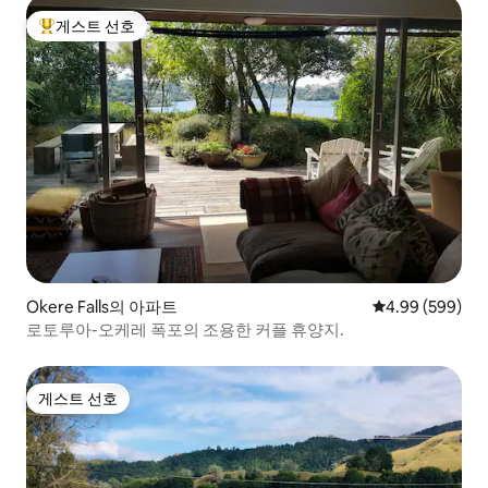
게스트 선호
상위 게스트 선호
Okere Falls의 아파트
평점 4.99점(5점
4.99 (599)
로토루아-오케레 폭포의 조용한 커플 휴양지.
게스트 선호
게스트 선호