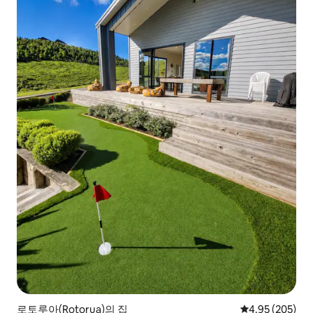
로토루아(Rotorua)의 집
평점 4.95점(5점
4.95 (205)