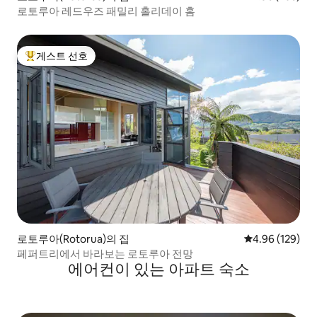
로토루아 레드우즈 패밀리 홀리데이 홈
게스트 선호
상위 게스트 선호
로토루아(Rotorua)의 집
평점 4.96점(5점
4.96 (129)
페퍼트리에서 바라보는 로토루아 전망
에어컨이 있는 아파트 숙소