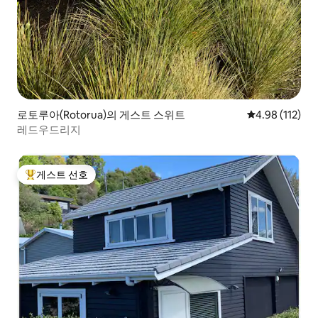
로토루아(Rotorua)의 게스트 스위트
평점 4.98점(5
4.98 (112)
레드우드리지
게스트 선호
상위 게스트 선호