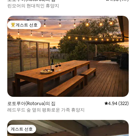
린모어의 현대적인 휴양지
게스트 선호
상위 게스트 선호
로토루아(Rotorua)의 집
평점 4.94점(5점
4.94 (322)
레드우드 숲 옆의 평화로운 가족 휴양지
게스트 선호
게스트 선호