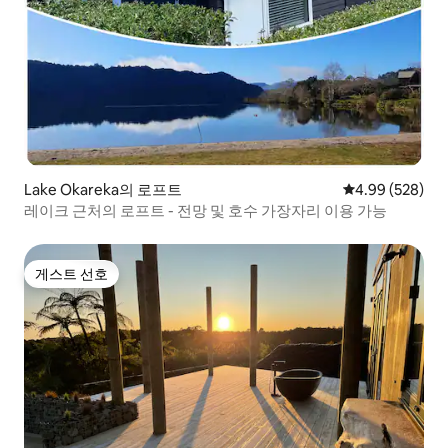
Lake Okareka의 로프트
평점 4.99점(5점
4.99 (528)
레이크 근처의 로프트 - 전망 및 호수 가장자리 이용 가능
게스트 선호
게스트 선호