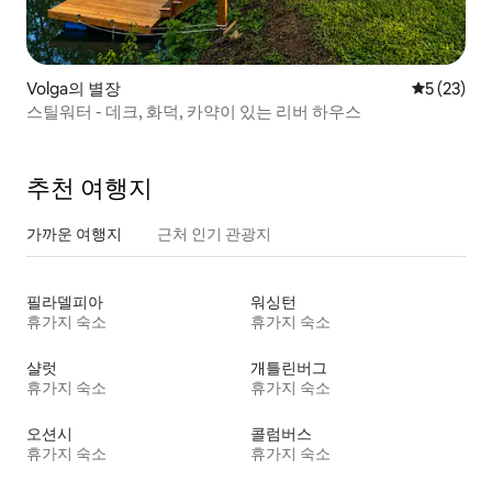
Volga의 별장
평점 5점(5
5 (23)
스틸워터 - 데크, 화덕, 카약이 있는 리버 하우스
추천 여행지
가까운 여행지
근처 인기 관광지
필라델피아
워싱턴
휴가지 숙소
휴가지 숙소
샬럿
개틀린버그
휴가지 숙소
휴가지 숙소
오션시
콜럼버스
휴가지 숙소
휴가지 숙소