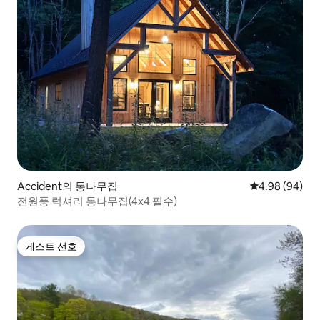
Accident의 통나무집
평점 4.98점(5
4.98 (94)
전원풍 럭셔리 통나무집(4x4 필수)
게스트 선호
게스트 선호