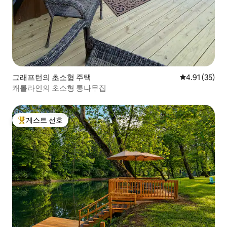
그래프턴의 초소형 주택
평점 4.91점(5
4.91 (35)
캐롤라인의 초소형 통나무집
게스트 선호
상위 게스트 선호