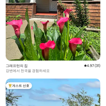
그래프턴의 집
평점 4.97점(5
4.97 (31)
강변에서 천국을 경험하세요
게스트 선호
상위 게스트 선호