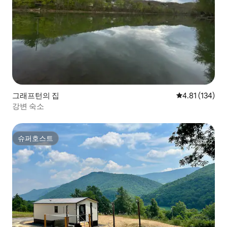
그래프턴의 집
평점 4.81점(5
4.81 (134)
강변 숙소
슈퍼호스트
슈퍼호스트