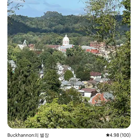
Buckhannon의 별장
평점 4.98점(5점
4.98 (100)