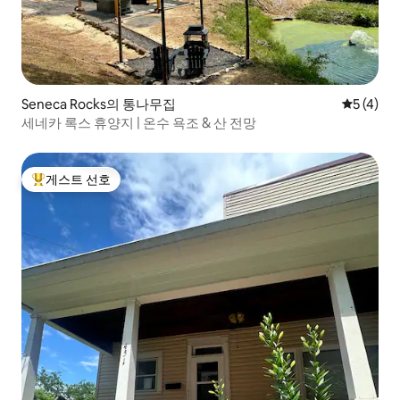
Seneca Rocks의 통나무집
평점 5점(
5 (4)
세네카 록스 휴양지 | 온수 욕조 & 산 전망
게스트 선호
상위 게스트 선호