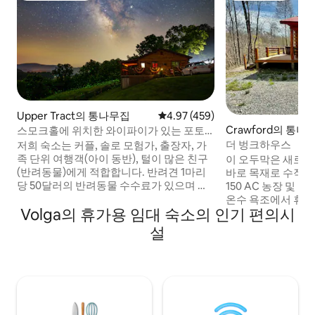
Upper Tract의 통나무집
평점 4.97점(5점 만점), 후기 459
4.97 (459)
Crawford의 통나
스모크홀에 위치한 와이파이가 있는 포토
맥 전망 통나무집
더 벙크하우스
저희 숙소는 커플, 솔로 모험가, 출장자, 가
족 단위 여행객(아이 동반), 털이 많은 친구
이 오두막은 새로 
(반려동물)에게 적합합니다. 반려견 1마리
바로 목재로 수작
당 50달러의 반려동물 수수료가 있으며 최
150 AC 농장 및
대 2마리까지 가능합니다. 스모크 홀 캐년
온수 욕조에서 휴식
Volga의 휴가용 임대 숙소의 인기 편의시
입구 바로 위에 위치해 있으며, 낚시를 즐기
기고, ATV를 가져
기 좋고 아름다운 경치를 감상할 수 있는 포
수 킬로미터를 내려
설
장된 시골 구불구불한 도로입니다. 협곡을
일러를 주차할 수 
지나 스모크 홀 동굴과 기념품 가게 바로 아
근처의 공공 토지는 
래에 있는 28번 국도로 나갈 수 있습니다.
약 등을 제공합니다
그런 다음 세네카 록스로 가서 바위를 오르
트에서 20분 거리에
거나 넬슨 록스로 가서 집라인을 즐길 수 있
음. AT&T 및 일
습니다.
는 서비스가 있습니