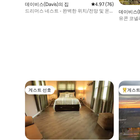
데이비스(Davis)의 집
평점 4.97점(5점 만점),
4.97 (76)
드리머스 네스트 - 완벽한 위치/전망 및 온
데이비스(D
수 욕조
유콘 코넬
스키 숙소
게스트 선호
게스트
게스트 선호
상위 게