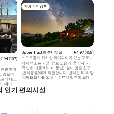
데이비스(
게스트 선호
게스트 
상위 게스트 선호
게스트 
산 전망 휴
카나안 
가까운 해
고 깨끗한
요. 또한, 돌리 소즈, 세네카 록스, 스프루스
노브(웨스
습니다. 하이킹/자전거 트레일이 많습니다.
다양한 
에서 독특한
Upper Tract의 통나무집
평점 4.97점(5점 만점), 
4.97 (459)
트푸드? 
스모크홀에 위치한 와이파이가 있는 포토맥
점 4.94점(5점 만점), 후기 107개
4.94 (107)
호등이 있
전망 통나무집
저희 숙소는 커플, 솔로 모험가, 출장자, 가
치 좋은 드라이브. 뒤쪽
족 단위 여행객(아이 동반), 털이 많은 친구
와 작은 
 편안한 휴
(반려동물)에게 적합합니다. 반려견 1마리당
보세요.
50달러의 반려동물 수수료가 있으며 최대 2
로프의 데크
마리까지 가능합니다. 스모크 홀 캐년 입구
바로 위에 위치해 있으며, 낚시를 즐기기 좋
의 인기 편의시설
트, 카나안
고 아름다운 경치를 감상할 수 있는 포장된
단 몇 분 거
시골 구불구불한 도로입니다. 협곡을 지나
기에 있습
스모크 홀 동굴과 기념품 가게 바로 아래에
있는 28번 국도로 나갈 수 있습니다. 그런 다
 세탁기,
음 세네카 록스로 가서 바위를 오르거나 넬
등을 보관할