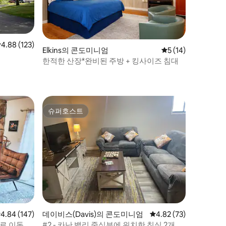
점 4.88점(5점 만점), 후기 123개
4.88 (123)
Elkins의 콘도미니엄
평점 5점(5점 만점),
5 (14)
한적한 산장*완비된 주방 + 킹사이즈 침대
슈퍼호스트
슈퍼호스트
점 4.84점(5점 만점), 후기 147개
4.84 (147)
데이비스(Davis)의 콘도미니엄
평점 4.82점(5점 만점),
4.82 (73)
로 이동 가
#2 - 카난 밸리 중심부에 위치한 침실 2개짜