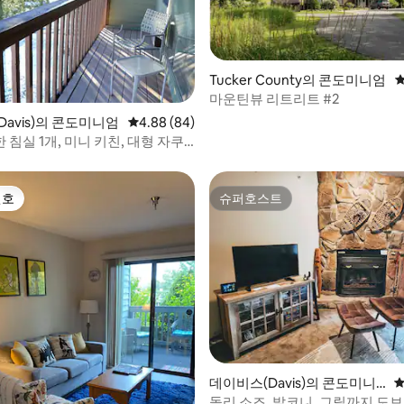
Tucker County의 콘도미니엄
평
, 후기 3개
마운틴뷰 리트리트 #2
avis)의 콘도미니엄
평점 4.88점(5점 만점), 후기 84개
4.88 (84)
침실 1개, 미니 키친, 대형 자쿠
선호
슈퍼호스트
선호
슈퍼호스트
 후기 71개
데이비스(Davis)의 콘도미니
평
엄
돌리 소즈, 발코니, 그릴까지 도보