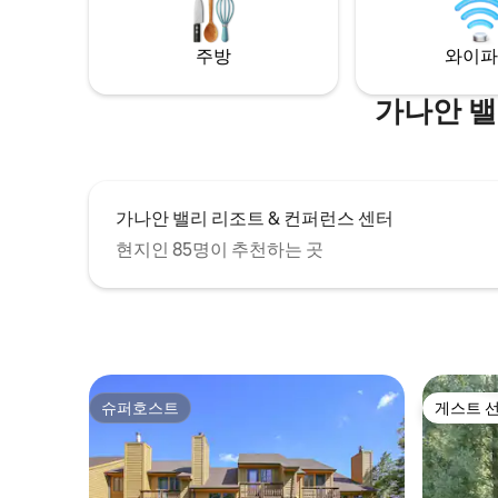
쉽게 접근 가능! 데이비스, 토마스와 가깝고,
기든, 터커 
팀버라인, 카나안 밸리, 화이트 그래스 스키
는 최고의
주방
와이파
리조트까지 차로 가까운 거리에 있습니다.
고속 와이
가나안 밸
가나안 밸리 리조트 & 컨퍼런스 센터
현지인 85명이 추천하는 곳
슈퍼호스트
게스트 
슈퍼호스트
게스트 