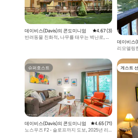
데이비스(Davis)의 콘도미니엄
평점 4.67점(5점 만점)
4.67 (3)
반려동물 친화적, 나무를 태우는 벽난로, 경
데이비스(D
치
리모델링한 
지
슈퍼호스트
게스트 
슈퍼호스트
게스트 
데이비스(Davis)의 콘도미니엄
평점 4.65점(5점 만점),
4.65 (71)
노스우즈 F2 - 슬로프까지 도보, 2025년 리
모델링 완료