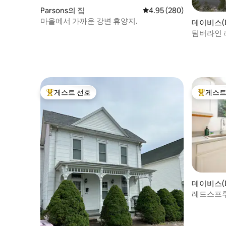
Parsons의 집
평점 4.95점(5점 만점), 
4.95 (280)
마을에서 가까운 강변 휴양지.
데이비스(D
팀버라인 
틴탑 홈
게스트 선호
게스트
상위 게스트 선호
상위 게
데이비스(D
레드스프