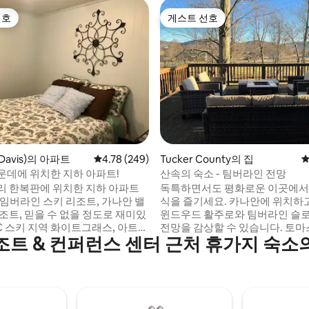
선호
게스트 선호
선호
게스트 선호
후기 104개
avis)의 아파트
평점 4.78점(5점 만점), 후기 249개
4.78 (249)
Tucker County의 집
평
운데에 위치한 지하 아파트!
산속의 숙소 - 팀버라인 전망
리 한복판에 위치한 지하 아파트
독특하면서도 평화로운 이곳에서
타임버라인 스키 리조트, 가나안 밸
식을 즐기세요. 카나안에 위치하고 있으며
조트, 믿을 수 없을 정도로 재미있
윈드우드 활주로와 팀버라인 슬
C 스키 지역 화이트그래스, 아트
전망을 감상할 수 있습니다. 토마스, 데이비
조트 & 컨퍼런스 센터 근처 휴가지 숙소
라운 음식 옵션, 양조장, 심지어
스, 블랙워터 폭포, 팀버라인 리조
 모든 곳까지 차로 10분 미만 거
밸리 리조트, 돌리 소즈까지 차로 
니다! 10분 이내에 하이킹과 탐험
리에 있습니다. 원하시는 곳이 여
 있는 두 개의 주립 공원이 있으며,
니다. 타운홈 시설, 침실 3개, 욕실 2개, 시설
리에 아름다운 야생동물 보호구역
이 완비된 주방, 밝고 쾌적한 객실,
다. 어떤 야외 레크리에이션을 즐
건조기, 산악 자전거, 스키 장비 