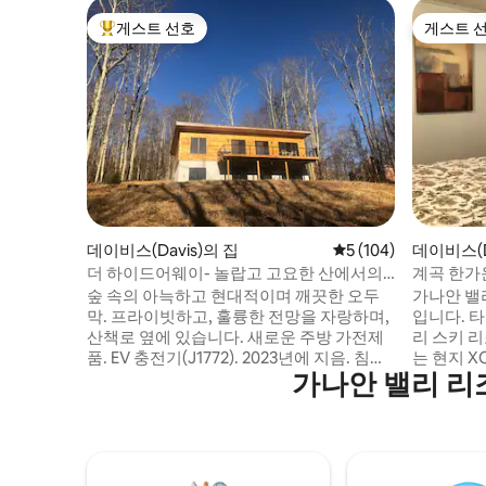
게스트 선호
게스트 
상위 게스트 선호
게스트 
데이비스(Davis)의 집
평점 5점(5점 만점), 
5 (104)
데이비스(D
더 하이드어웨이- 놀랍고 고요한 산에서의
계곡 한가
휴식
숲 속의 아늑하고 현대적이며 깨끗한 오두
가나안 밸
막. 프라이빗하고, 훌륭한 전망을 자랑하며,
입니다. 
산책로 옆에 있습니다. 새로운 주방 가전제
리 스키 리
품. EV 충전기(J1772). 2023년에 지음. 침실
는 현지 X
가나안 밸리 리
3개(편안한 킹사이즈 침대 + 퀸사이즈 침
갤러리, 놀
대), 욕실 3개 + 거실 2개. 창문이 많아 자연
증류소까지
광이 들어오고 아름다운 계곡 전망을 감상
리에 있습
할 수 있습니다. 가스 그릴이 있는 데크, 좋은
을 즐길 수
와이파이(업로드 25, 다운로드 300MB), 장
1마일 거
작을 사용하는 스토브. 겨울에도 연중 내내
이 있습니