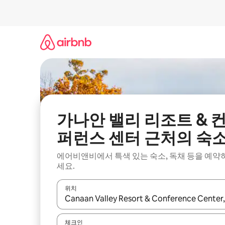
콘
텐
츠
로
바
로
가
기
가나안 밸리 리조트 & 
퍼런스 센터 근처의 숙
에어비앤비에서 특색 있는 숙소, 독채 등을 예약
세요.
위치
결과가 나오면 위·아래 화살표 키를 사용하거나 터치
체크인