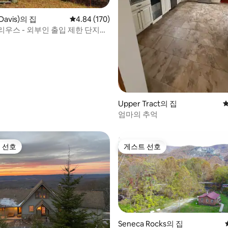
 후기 76개
avis)의 집
평점 4.84점(5점 만점), 후기 170개
4.84 (170)
리우스 - 외부인 출입 제한 단지의
Upper Tract의 집
평
엄마의 추억
 선호
게스트 선호
스트 선호
게스트 선호
Seneca Rocks의 집