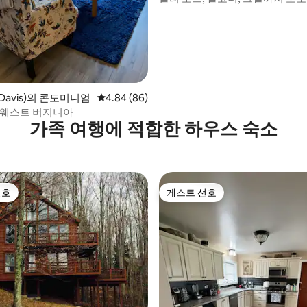
능. 자쿠지 욕조!
avis)의 콘도미니엄
평점 4.84점(5점 만점), 후기 86개
4.84 (86)
 웨스트 버지니아
가족 여행에 적합한 하우스 숙소
선호
게스트 선호
선호
게스트 선호