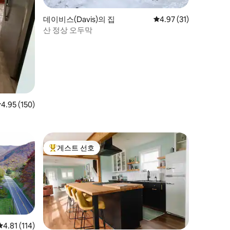
데이비스(Davis)의 집
평점 4.97점(5점 만점),
4.97 (31)
산 정상 오두막
점 4.95점(5점 만점), 후기 150개
4.95 (150)
게스트 선호
상위 게스트 선호
평점 4.81점(5점 만점), 후기 114개
4.81 (114)