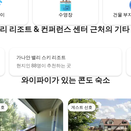
코 (Tucker Co) 는 탐험할 수 있
수 있는 넉넉한 수납 공간이 있는
 장소를 갖추고 있습니다. 그리고
하실이 있습니다. 즐거운 시간 보
이
수영장
건물 부지
파이.
리 리조트 & 컨퍼런스 센터 근처의 기타
가나안 밸리 스키 리조트
현지인 88명이 추천하는 곳
와이파이가 있는 콘도 숙소
선호
게스트 선호
선호
게스트 선호