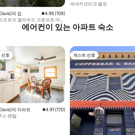
세네카크리크 별장
후기 280개
avis)의 집
평점 4.95점(5점 만점), 후기 109개
4.95 (109)
리조트의 클라우드 크로프트 마운
에어컨이 있는 아파트 숙소
 선호
게스트 선호
스트 선호
게스트 선호
avis)의 아파트
평점 4.91점(5점 만점), 후기 170개
4.91 (170)
루스 렌탈