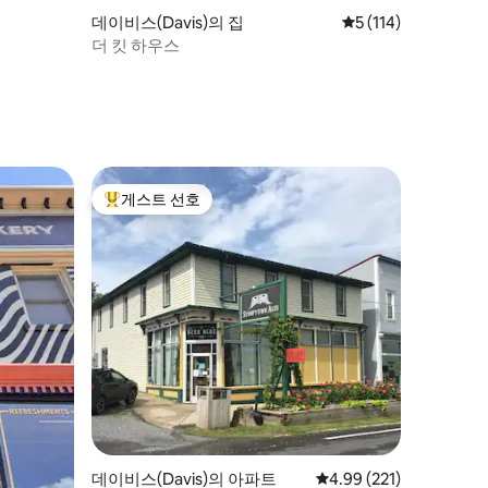
데이비스(Davis)의 집
평점 5점(5점 만점), 
5 (114)
더 킷 하우스
게스트 선호
상위 게스트 선호
데이비스(Davis)의 아파트
평점 4.99점(5점 만점), 
4.99 (221)