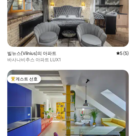
빌뉴스(Vilnius)의 아파트
평점 5점(
5 (5)
바사나비추스 아파트 LUX1
게스트 선호
상위 게스트 선호