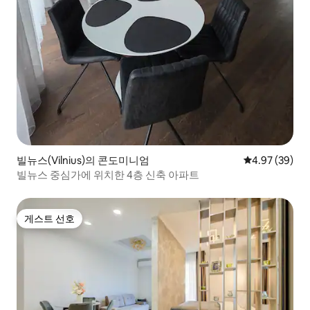
빌뉴스(Vilnius)의 콘도미니엄
평점 4.97점(5
4.97 (39)
빌뉴스 중심가에 위치한 4층 신축 아파트
게스트 선호
게스트 선호