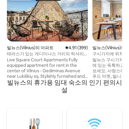
빌뉴스(Vilnius)의 아파트
평점 4.91점(5점 만점), 후기 399
4.91 (399)
빌뉴스(Vilnius)
테라스가 있는 게디미나스 거리의 럭셔리
구시가지에 위치한
아파트
원룸
Live Square Court Apartments Fully
빌뉴스 구시가지 중
equipped apartment for rent in the
에 있는 독특하고 
center of Vilnius - Gediminas Avenue
보세요. 사랑스러운 카페, 아늑한 바, 실내
near Lukiškių sq. Stylishly furnished and
푸드 마켓, 빌니우
빌뉴스의 휴가용 임대 숙소의 인기 편의시
in a very convenient location in the very
는 공원으로 둘러싸
center of Vilnius! 53 sq. m., Gedimino
튜디오에는 시설이 
설
ave. 44, fully furnished and equipped,
이파이(500MB/s),
4/4 floor, has a roof terrace overlooking
안한 더블 침대가 마
Gedimino Ave. and Lukiškių sq.
스 공항에서 버스 
며 기차/버스 정류장
에 있는 120년 역
하고 있습니다.