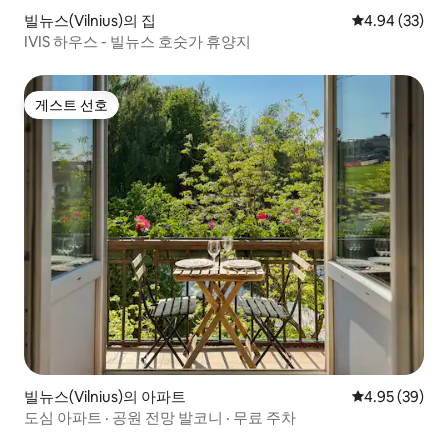
빌뉴스(Vilnius)의 집
평점 4.94점(5
4.94 (33)
IVIS 하우스 - 빌뉴스 호숫가 휴양지
게스트 선호
게스트 선호
빌뉴스(Vilnius)의 아파트
평점 4.95점(5
4.95 (39)
도심 아파트 · 공원 전망 발코니 · 무료 주차