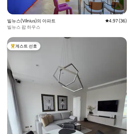
빌뉴스(Vilnius)의 아파트
평점 4.97점(5
4.97 (36)
빌뉴스 팝 하우스
게스트 선호
상위 게스트 선호