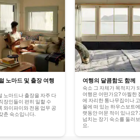
털 노마드 및 출장 여행
여행의 달콤함도 함께
숙소 그 자체가 목적지가 
여행은 어떤가요? 아찔한 
 노마드나 출장을 자주 다
에 자리한 통나무집이나 
직장인들이 편히 일할 수
물에 떠 있는 하우스보트에
 와이파이와 전용 업무 공
랫동안 머문 적이 있나요?
갖춘 숙소입니다.
넘치는 장기 숙소를 둘러
요.