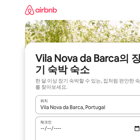
콘
텐
츠
로
바
로
가
기
Vila Nova da Barca의 
기 숙박 숙소
한 달 이상 장기 숙박할 수 있는, 집처럼 편안한 
를 찾아보세요.
위치
결과가 나오면 위·아래 화살표 키를 사용하거나 터치
체크인