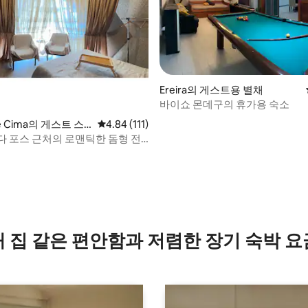
 후기 39개
Ereira의 게스트용 별채
바이쇼 몬데구의 휴가용 숙소
 de Cima의 게스트 스
평점 4.84점(5점 만점), 후기 111개
4.84 (111)
다 포스 근처의 로맨틱한 돔형 전
내 집 같은 편안함과 저렴한 장기 숙박 요