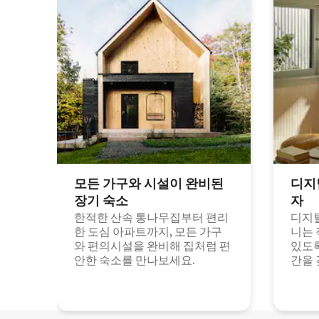
모든 가구와 시설이 완비된
디지
장기 숙소
자
한적한 산속 통나무집부터 편리
디지털
한 도심 아파트까지, 모든 가구
니는 
와 편의시설을 완비해 집처럼 편
있도록
안한 숙소를 만나보세요.
간을 