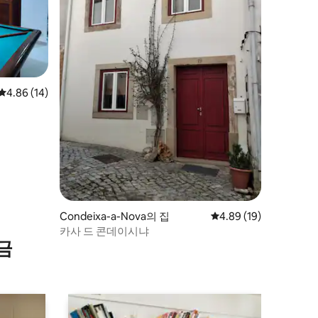
평점 4.86점(5점 만점), 후기 14개
4.86 (14)
Condeixa-a-Nova의 집
평점 4.89점(5점 만점),
4.89 (19)
카사 드 콘데이시냐
금