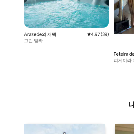
Arazede의 저택
평점 4.97점(5점 만점),
4.97 (39)
그린 빌라
Feteira
위트
피게이라 
용 자쿠지