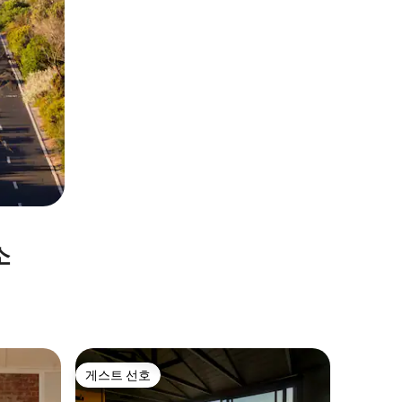
소
Cape O
게스트 선호
게스트
게스트 선호
상위 게
스카이 포