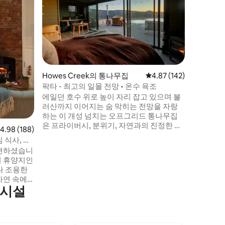
숙소
케이프 오
200에이
은 건축
스카이 포드
름다운 휴
해안 열대
리 내에 
레인보우 폭포
Howes Creek의 통나무집
평점 4.87점(5점 만점), 
4.87 (142)
프라이빗
팍타 - 최고의 일몰 전망 • 온수 욕조
모든 현
에일던 호수 위로 높이 자리 잡고 있으며 불
다. 성인
러산까지 이어지는 숨 막히는 전망을 자랑
하는 이 개성 넘치는 오프그리드 통나무집
은 프라이버시, 분위기, 자연과의 진정한 교
점 4.98점(5점 만점), 후기 188개
4.98 (188)
감을 갈망하는 분들에게 완벽한 겨울 휴양
 식사, 전
지입니다. 야생으로 둘러싸인 이 숙소는 소
발견하셨습니
박한 매력과 세심한 편안함이 어우러져 느
원 휴양지인
긋한 아침을 보내고, 온수 욕조에서 저녁 시
간을 보내며, 별빛 아래 잊지 못할 밤을 보낼
자연 속에
수 있습니다. 숨을 내쉬고, 몸을 따뜻하게 데
의시설
 곳입니다.
우고, 이 지역에서 가장 멋진 전망 중 하나를
 경치 좋
감상할 수 있는 곳입니다.
한 휴식을
을 담그고,