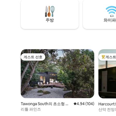
주방
와이파
게스트 선호
게스트
게스트 선호
상위 게
Tawonga South의 초소형 주
평점 4.94점(5점 만점), 
4.94 (104)
Harcou
택
리틀 파인즈
산악 전망