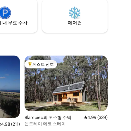
 자신이나
시골 휴양지
 내 무료 주차
에어컨
게스트 선호
상위 게스트 선호
Blampied의 초소형 주택
평점 4.99점(5점 만점), 
4.99 (339)
몬트레이 에코 스테이
평점 4.98점(5점 만점), 후기 211개
4.98 (211)