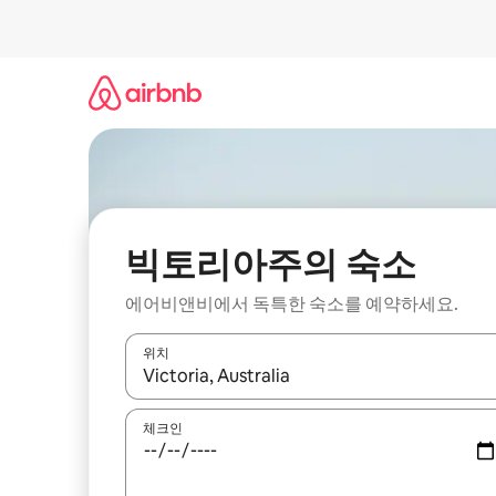
콘
텐
츠
로
바
로
가
기
빅토리아주의 숙소
에어비앤비에서 독특한 숙소를 예약하세요.
위치
결과가 나오면 위·아래 화살표 키를 사용하거나 터치
체크인