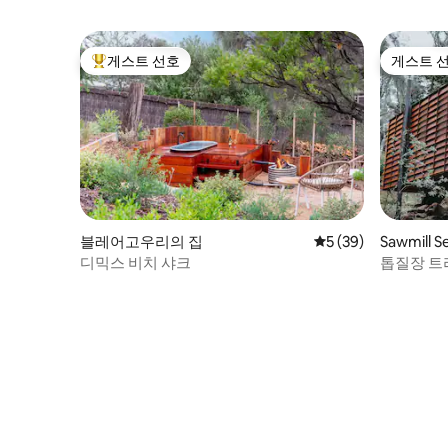
게스트 선호
게스트 
상위 게스트 선호
게스트 
블레어고우리의 집
평점 5점(5점 만점),
5 (39)
Sawmill
우스
디믹스 비치 샤크
톱질장 