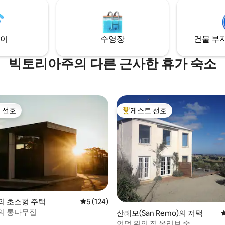
현지 산책로와 해변을 탐험하고,
특별한 사람과 다시 소통하세요. ⭐️ Country
Style 매거진이 선정한 최고의 
⭐️
이
수영장
건물 부지
빅토리아주의 다른 근사한 휴가 숙소
 선호
게스트 선호
스트 선호
상위 게스트 선호
후기 104개
rt의 초소형 주택
평점 5점(5점 만점), 후기 124개
5 (124)
의 통나무집
산레모(San Remo)의 저택
언덕 위의 집 올리브 숲