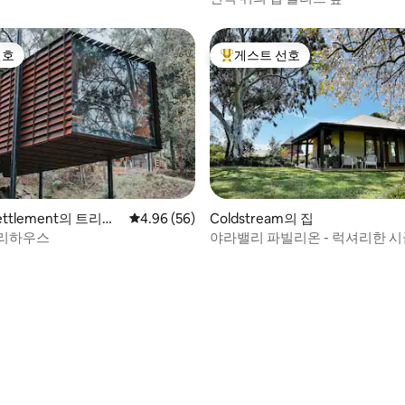
선호
게스트 선호
선호
상위 게스트 선호
 후기 39개
 Settlement의 트리하
평점 4.96점(5점 만점), 후기 56개
4.96 (56)
Coldstream의 집
트리하우스
야라밸리 파빌리온 - 럭셔리한 시