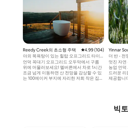
Reedy Creek의 초소형 주택
평점 4.99점(5점 만점), 
4.99 (104)
Yinnar 
야외 목욕탕이 있는 힐탑 오프그리드 타이
더 반 - 
니 하우스
시랜드
언덕 꼭대기 오프그리드 오두막에서 구름
멋진 자연
위에 머물러보세요! 멜버른에서 차로 1시간
농업 언덕 
조금 넘게 이동하면 산 전망을 감상할 수 있
드러운 리
는 100에이커 부지에 자리한 저희 작은 집을
제공합니다
만나실 수 있습니다. 가파른 언덕 위에 자리
망을 감상
한 이 숙소에서는 매일 마법 같은 일출을 감
는 세심하
상하고, 저녁에는 그림자가 땅 위로 드리워
겨보세요.
지는 변화하는 빛을 즐길 수 있습니다. 저희
알라, 왈
의 작은 숙소는 느린 삶의 속도를 제공하며
요. 나무
빅토
태양 에너지로 작동하며 별빛 아래에서 목
세요(계절
욕할 수 있는 야외 욕조를 포함하여 잊지 못
러보거나 
할 숙박을 위해 필요한 모든 것을 갖추고 있
그대로의 
습니다!