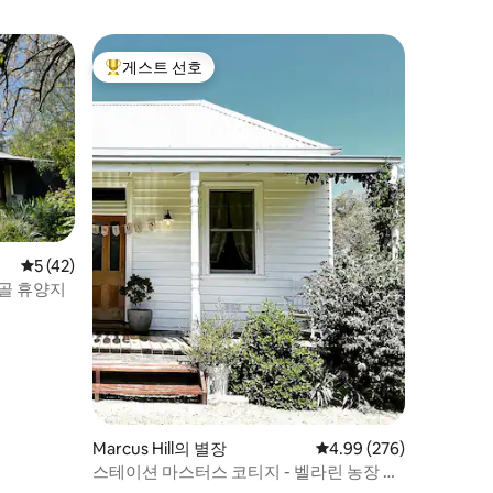
게스트 선호
상위 게스트 선호
평점 5점(5점 만점), 후기 42개
5 (42)
골 휴양지
Marcus Hill의 별장
평점 4.99점(5점 만점), 
4.99 (276)
스테이션 마스터스 코티지 - 벨라린 농장 숙
박