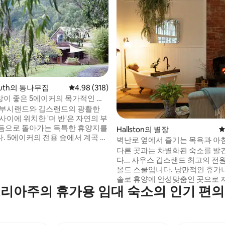
후기 104개
South의 통나무집
평점 4.98점(5점 만점), 후기 318개
4.98 (318)
전망이 좋은 5에이커의 목가적인 부
 부시랜드와 깁스랜드의 광활한
사이에 위치한 '더 반'은 자연의 부
듬으로 돌아가는 독특한 휴양지를
Hallston의 별장
평
. 5에이커의 전용 숲에서 계곡 전
벽난로 옆에서 즐기는 목욕과 아침
하며 휴식을 취하세요. 내부에서
원 휴양지
다른 곳과는 차별화된 숙소를 
게 꾸며진 공간과 목재 가구를 즐
다... 사우스 깁스랜드 최고의 전
 목욕에서 전망을 즐겨보세요. 코
올드 스쿨입니다. 낭만적인 휴가나 조용한
라비 또는 라이어 버드를 주시하세
솔로 휴양에 안성맞춤인 곳으로 
를 태워 만든 피자를 직접 만들어보
리아주의 휴가용 임대 숙소의 인기 편
서 진정으로 휴식을 취할 수 있는
에 따라 다름). 현지 국립공원을 둘
사우스 깁스랜드 산기슭에 자리한
빅토리아에서 가장 아름답고 자연
은 그랜드 리지 로드를 따라 느긋
해변에서 수영을 즐겨보세요.
취해보세요. 벽난로 옆 욕조에 몸