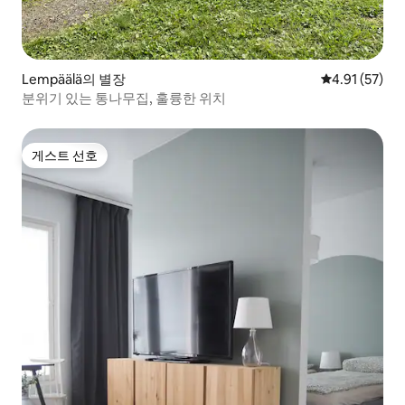
Lempäälä의 별장
평점 4.91점(5
4.91 (57)
분위기 있는 통나무집, 훌륭한 위치
게스트 선호
게스트 선호