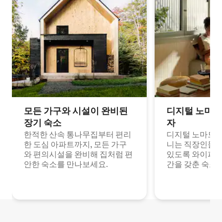
모든 가구와 시설이 완비된
디지털 노마드
장기 숙소
자
한적한 산속 통나무집부터 편리
디지털 노마드나
한 도심 아파트까지, 모든 가구
니는 직장인들이
와 편의시설을 완비해 집처럼 편
있도록 와이파이
안한 숙소를 만나보세요.
간을 갖춘 숙소