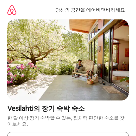
콘
텐
당신의 공간을 에어비앤비하세요
츠
로
바
로
가
기
Vesilahti의 장기 숙박 숙소
한 달 이상 장기 숙박할 수 있는, 집처럼 편안한 숙소를 찾
아보세요.