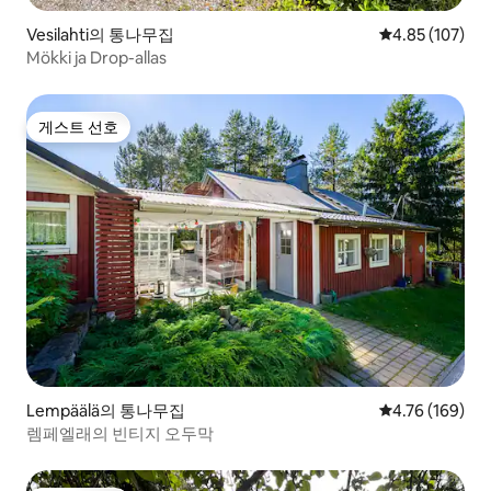
Vesilahti의 통나무집
평점 4.85점(5점
4.85 (107)
Mökki ja Drop-allas
게스트 선호
게스트 선호
Lempäälä의 통나무집
평점 4.76점(5점
4.76 (169)
렘페엘래의 빈티지 오두막