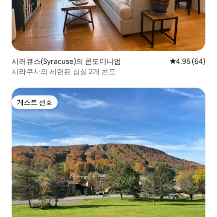
시러큐스(Syracuse)의 콘도미니엄
평점 4.95점(5
4.95 (64)
시라쿠사의 세련된 침실 2개 콘도
게스트 선호
게스트 선호