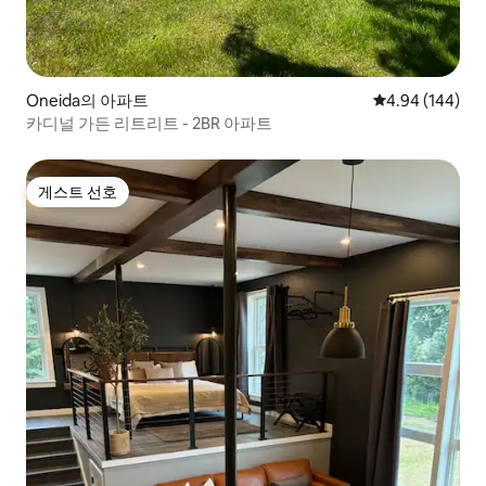
Oneida의 아파트
평점 4.94점(5점
4.94 (144)
카디널 가든 리트리트 - 2BR 아파트
게스트 선호
게스트 선호