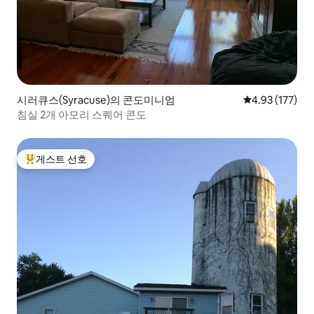
시러큐스(Syracuse)의 콘도미니엄
평점 4.93점(5
4.93 (177)
침실 2개 아모리 스퀘어 콘도
게스트 선호
상위 게스트 선호