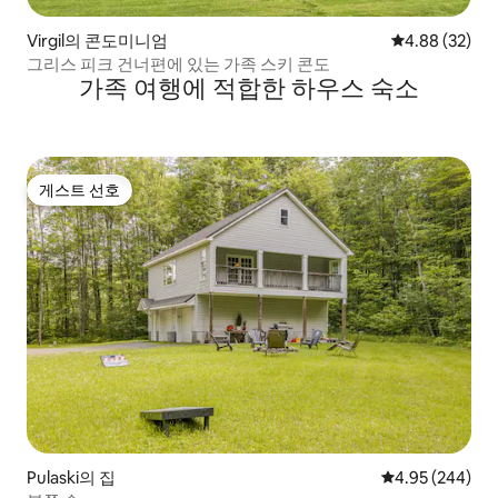
Virgil의 콘도미니엄
평점 4.88점(5
4.88 (32)
그리스 피크 건너편에 있는 가족 스키 콘도
가족 여행에 적합한 하우스 숙소
게스트 선호
게스트 선호
Pulaski의 집
평점 4.95점(5점
4.95 (244)