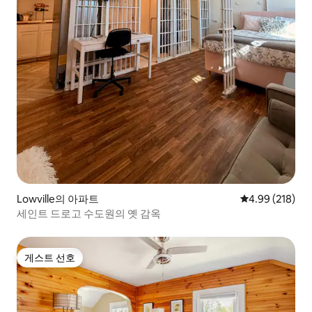
Lowville의 아파트
평점 4.99점(5점
4.99 (218)
세인트 드로고 수도원의 옛 감옥
게스트 선호
게스트 선호