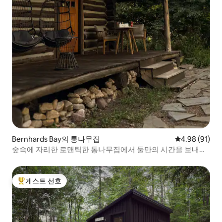
Bernhards Bay의 통나무집
평점 4.98점(5
4.98 (91)
숲속에 자리한 로맨틱한 통나무집에서 둘만의 시간을 보내세
요
게스트 선호
상위 게스트 선호