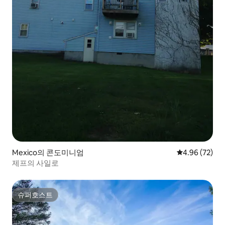
Mexico의 콘도미니엄
평점 4.96점(5
4.96 (72)
제프의 사일로
슈퍼호스트
슈퍼호스트