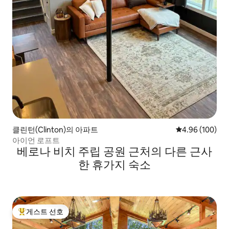
클린턴(Clinton)의 아파트
평점 4.96점(5점
4.96 (100)
아이언 로프트
베로나 비치 주립 공원 근처의 다른 근사
한 휴가지 숙소
게스트 선호
상위 게스트 선호