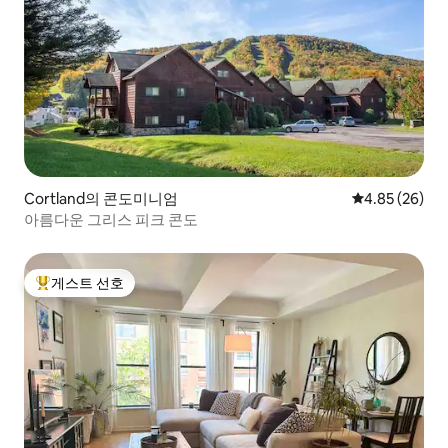
Cortland의 콘도미니엄
평점 4.85점(5
4.85 (26)
아름다운 그리스 피크 콘도
게스트 선호
상위 게스트 선호