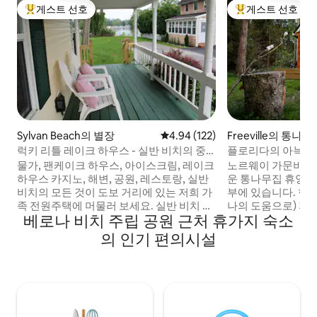
게스트 선호
게스트 선호
상위 게스트 선호
상위 게스트 선호
Sylvan Beach의 별장
평점 4.94점(5점 만점), 후기 122
4.94 (122)
Freeville의 통나
럭키 리틀 레이크 하우스 - 실반 비치의 중
플로리다의 아늑한
심부
즐기는 온수 욕조
물가, 팬케이크 하우스, 아이스크림, 레이크
노르웨이 가문비나
하우스 카지노, 해변, 공원, 레스토랑, 실반
운 통나무집 휴양
비치의 모든 것이 도보 거리에 있는 저희 가
부에 있습니다. 현
족 전원주택에 머물러 보세요. 실반 비치 서
나의 도움으로) 지
베로나 비치 주립 공원 근처 휴가지 숙소
플라이 주식회사에서 폰툰, 카약 또는 자전
과 매력이 넘쳐, 특
거를 대여하세요. 호수 전망을 감상할 수 있
니다. 숙소 부지 
의 인기 편의시설
는 넓은 마스터 킹사이즈 침대에서 휴식을
즐기거나, 가스 그
취하세요. 또는 퀸, 풀 사이즈 또는 트윈 베
세요. 별빛 아래 
드 2개를 선택하세요. 식사 좌석 10개와 바
취하는 것도 좋습니
스툴 4개. 욕실 2개. 주방 시설 완비, 에어컨,
넬까지 15분 거리에
선풍기, 난방, 와이파이, 로쿠 TV 2개, 게임,
레이 + 넷플릭스가
연중 사용 가능한 벽난로. 호수에서 보내는
파이(30MBPS 이상