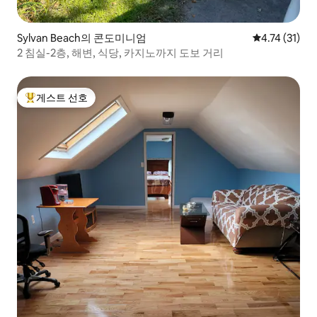
Sylvan Beach의 콘도미니엄
평점 4.74점(
4.74 (31)
2 침실-2층, 해변, 식당, 카지노까지 도보 거리
게스트 선호
상위 게스트 선호