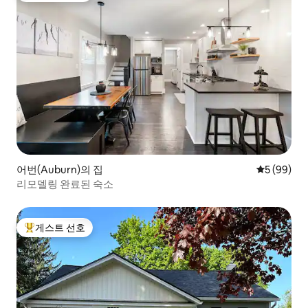
어번(Auburn)의 집
평점 5점(5
5 (99)
리모델링 완료된 숙소
게스트 선호
상위 게스트 선호