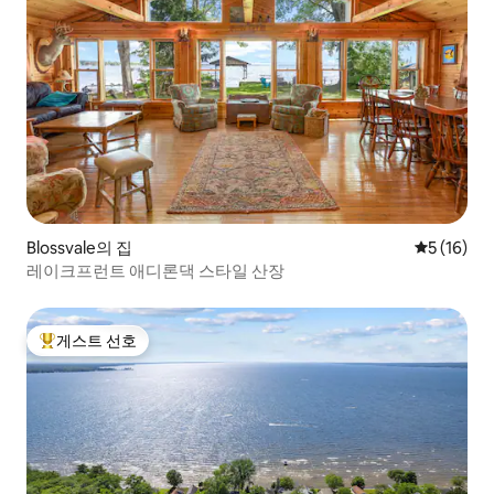
Blossvale의 집
평점 5점(5
5 (16)
레이크프런트 애디론댁 스타일 산장
게스트 선호
상위 게스트 선호