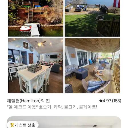
해밀턴(Hamilton)의 집
평점 4.97점(5
4.97 (153)
*올 데크드 아웃* 호숫가, 카약, 물고기, 콜게이트!
게스트 선호
상위 게스트 선호