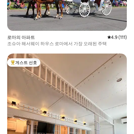
로마의 아파트
평점 4.9점(5
4.9 (111)
조슈아 해서웨이 하우스 로마에서 가장 오래된 주택
게스트 선호
상위 게스트 선호