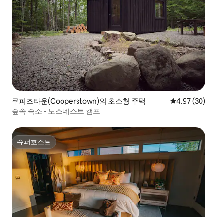
쿠퍼즈타운(Cooperstown)의 초소형 주택
평점 4.97점(5
4.97 (30)
숲속 숙소 - 노스네스트 캠프
슈퍼호스트
슈퍼호스트