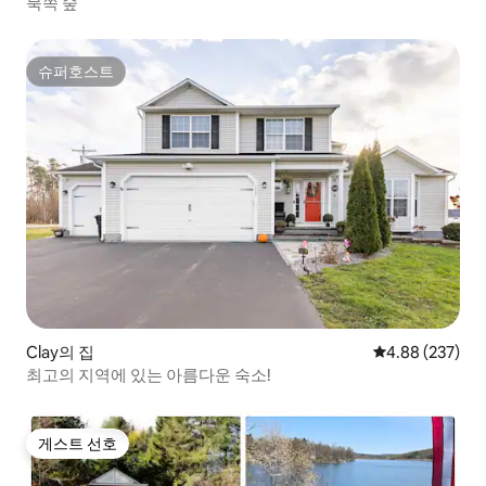
북쪽 숲
슈퍼호스트
슈퍼호스트
Clay의 집
평점 4.88점(5점
4.88 (237)
최고의 지역에 있는 아름다운 숙소!
게스트 선호
게스트 선호