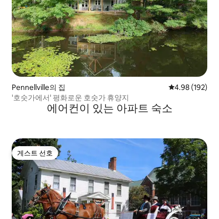
Pennellville의 집
평점 4.98점(5점
4.98 (192)
'호숫가에서' 평화로운 호숫가 휴양지
에어컨이 있는 아파트 숙소
게스트 선호
게스트 선호