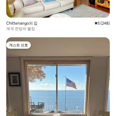
Chittenango의 집
평점 5점(5점
5 (248)
계곡 전망의 별장
게스트 선호
게스트 선호