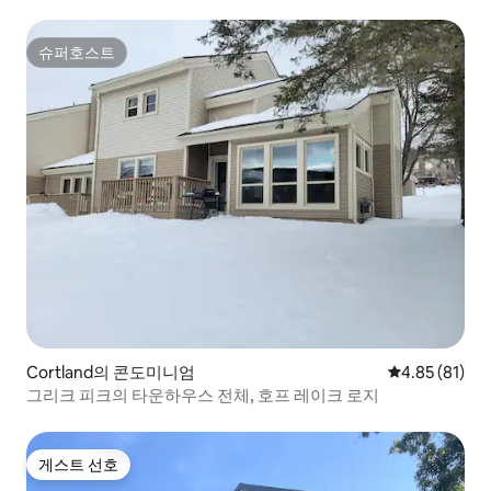
슈퍼호스트
슈퍼호스트
Cortland의 콘도미니엄
평점 4.85점(5
4.85 (81)
그리크 피크의 타운하우스 전체, 호프 레이크 로지
게스트 선호
게스트 선호