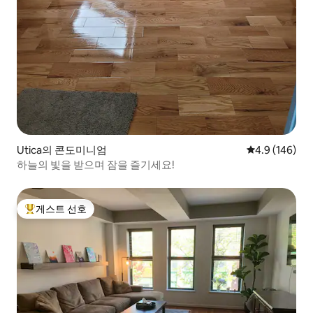
Utica의 콘도미니엄
평점 4.9점(5점
4.9 (146)
하늘의 빛을 받으며 잠을 즐기세요!
게스트 선호
상위 게스트 선호