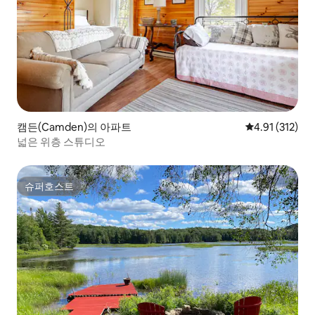
캠든(Camden)의 아파트
평점 4.91점(5
4.91 (312)
넓은 위층 스튜디오
슈퍼호스트
슈퍼호스트