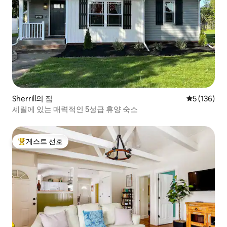
Sherrill의 집
평점 5점(5점
5 (136)
셰릴에 있는 매력적인 5성급 휴양 숙소
게스트 선호
상위 게스트 선호