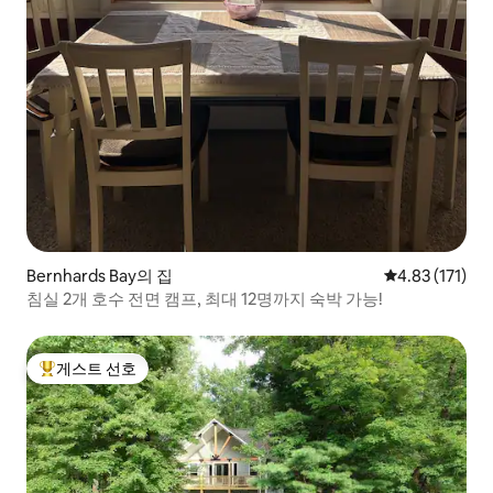
Bernhards Bay의 집
평점 4.83점(5
4.83 (171)
침실 2개 호수 전면 캠프, 최대 12명까지 숙박 가능!
게스트 선호
상위 게스트 선호