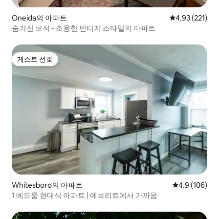
Oneida의 아파트
평점 4.93점(5
4.93 (221)
숨겨진 보석 - 조용한 빈티지 스타일의 아파트
게스트 선호
게스트 선호
Whitesboro의 아파트
평점 4.9점(5점
4.9 (106)
1 베드룸 현대식 아파트 | 에브리트에서 가까움