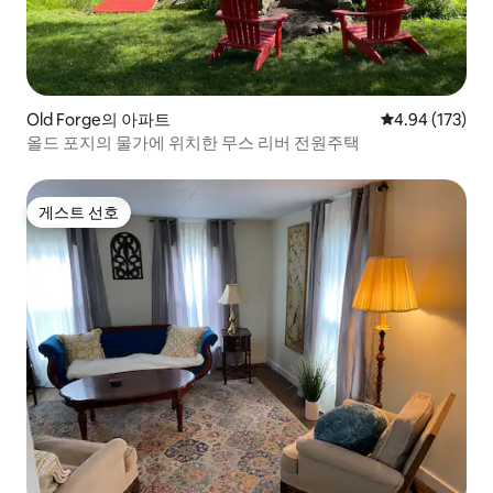
Old Forge의 아파트
평점 4.94점(5점
4.94 (173)
올드 포지의 물가에 위치한 무스 리버 전원주택
게스트 선호
게스트 선호