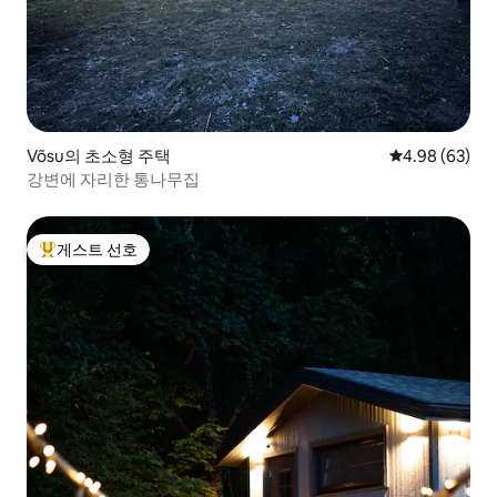
Võsu의 초소형 주택
평점 4.98점(5
4.98 (63)
강변에 자리한 통나무집
게스트 선호
상위 게스트 선호