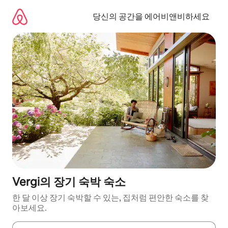
콘
텐
당신의 공간을 에어비앤비하세요
츠
로
바
로
가
기
Vergi의 장기 숙박 숙소
한 달 이상 장기 숙박할 수 있는, 집처럼 편안한 숙소를 찾
아보세요.