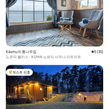
Käsmu의 통나무집
평점 5점(5
5 (35)
노르딕 블리스 - KUMA 노르딕 사우나 리트리트
게스트 선호
상위 게스트 선호