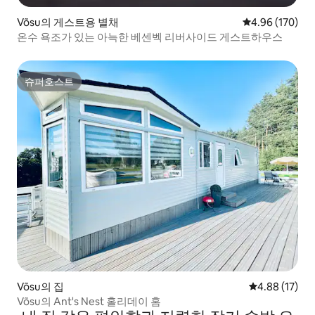
Võsu의 게스트용 별채
평점 4.96점(5점
4.96 (170)
온수 욕조가 있는 아늑한 베센벡 리버사이드 게스트하우스
슈퍼호스트
슈퍼호스트
Võsu의 집
평점 4.88점(5
4.88 (17)
Võsu의 Ant's Nest 홀리데이 홈