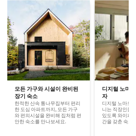
모든 가구와 시설이 완비된
디지털 노마드
장기 숙소
자
한적한 산속 통나무집부터 편리
디지털 노마드나
한 도심 아파트까지, 모든 가구
니는 직장인들이
와 편의시설을 완비해 집처럼 편
있도록 와이파이
안한 숙소를 만나보세요.
간을 갖춘 숙소