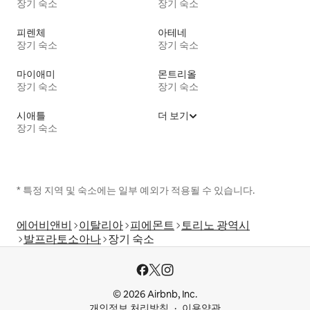
장기 숙소
장기 숙소
피렌체
아테네
장기 숙소
장기 숙소
마이애미
몬트리올
장기 숙소
장기 숙소
시애틀
더 보기
장기 숙소
* 특정 지역 및 숙소에는 일부 예외가 적용될 수 있습니다.
에어비앤비
이탈리아
피에몬트
토리노 광역시
발프라토소아나
장기 숙소
© 2026 Airbnb, Inc.
개인정보 처리방침
이용약관