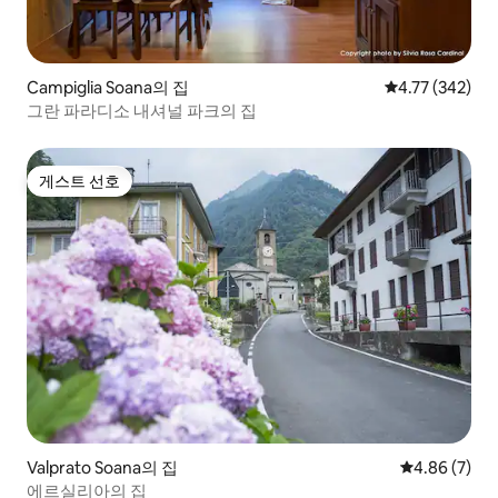
Campiglia Soana의 집
평점 4.77점(5점
4.77 (342)
그란 파라디소 내셔널 파크의 집
게스트 선호
게스트 선호
Valprato Soana의 집
평점 4.86점(
4.86 (7)
에르실리아의 집