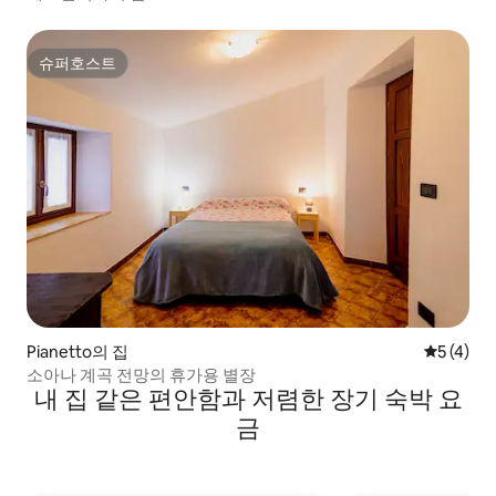
슈퍼호스트
슈퍼호스트
Pianetto의 집
평점 5점(
5 (4)
소아나 계곡 전망의 휴가용 별장
내 집 같은 편안함과 저렴한 장기 숙박 요
금