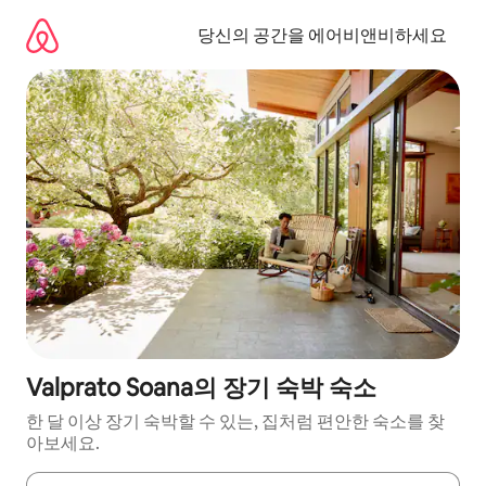
콘
텐
당신의 공간을 에어비앤비하세요
츠
로
바
로
가
기
Valprato Soana의 장기 숙박 숙소
한 달 이상 장기 숙박할 수 있는, 집처럼 편안한 숙소를 찾
아보세요.