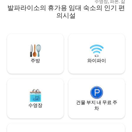
수영장, 파론. 삶에
발파라이소의 휴가용 임대 숙소의 인기 편
즐기는 커플을 위한
하고 조용한 숙소를
의시설
곳입니다. 펀도 샌
하고 있으며, 반 
며, 방해받지 않도
갖춘 두 개의 주택
곳에 거주합니다. 
다. 겨울철 4륜구동
주방
와이파이
건물 부지 내 무료 주
수영장
차