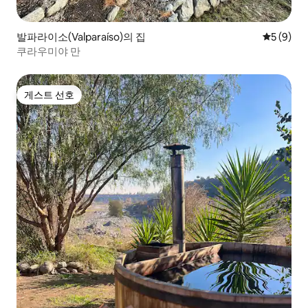
발파라이소(Valparaíso)의 집
평점 5점(
5 (9)
쿠라우미야 만
게스트 선호
게스트 선호