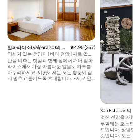
발파라이소(Valparaíso)의 타
평점 4.95점(5점 만점), 후기 367
4.95 (367)
운하우스
역사가 있는 휴양지 | 바다 전망 | 세로 알레
그레
만을 비추는 햇살과 함께 잠에서 깨어 발파
라이소에서 가장 아름다운 일몰로 하루를
마무리하세요. 이곳에서는 모든 창문이 잠
시 멈추고 즐기도록 초대합니다. • 세로 알
레그레의 헤리티지 하우스에 있는 별도의
아파트. • 오리지널 파케가 깔린 침실, 바다
전망, 아름다운 정원. • 내 집처럼 편안하게
지내실 수 있도록 전용 주방과 식사 공간이
완비되어 있습니다. • 아름다운 전망대, 엘
San Esteban의 
리베이터, 카페, 바, 레스토랑에서 몇 걸음
멋진 전망을 자랑하
거리에 있습니다. 진정한 헤리티지 하우스
휴양지
루팔웨는 호스트가
를 경험해보세요.
트입니다. 장엄한 전망이 당신을 사로잡을
것입니다. 모든 것이