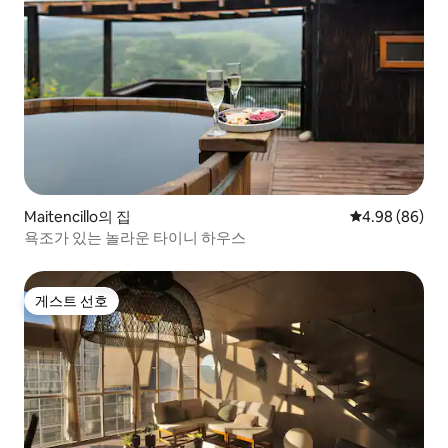
Maitencillo의 집
평점 4.98점(5
4.98 (86)
욕조가 있는 놀라운 타이니 하우스
게스트 선호
게스트 선호