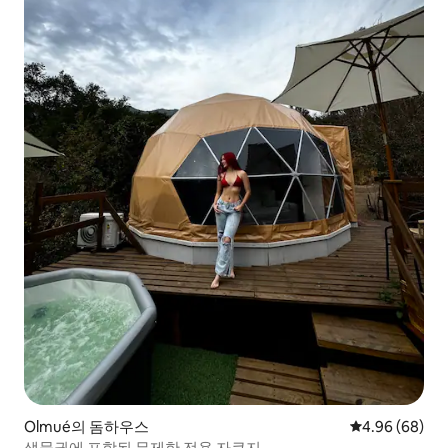
Olmué의 돔하우스
평점 4.96점(5
4.96 (68)
생물권에 포함된 무제한 전용 자쿠지