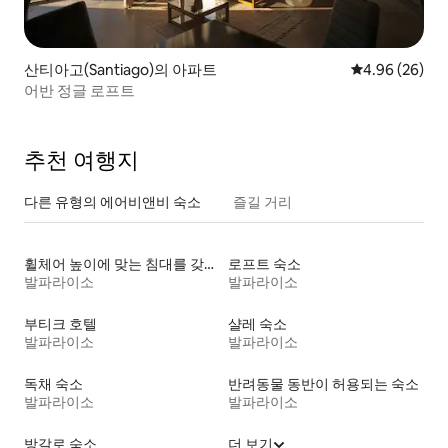
산티아고(Santiago)의 아파트
평점 4.96점(5
4.96 (26)
어반 정글 로프트
추천 여행지
다른 유형의 에어비앤비 숙소
즐길 거리
휠체어 높이에 맞는 침대를 갖춘 숙소
로프트 숙소
발파라이소
발파라이소
부티크 호텔
샬레 숙소
발파라이소
발파라이소
독채 숙소
반려동물 동반이 허용되는 숙소
발파라이소
발파라이소
방갈로 숙소
더 보기