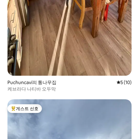
Puchuncaví의 통나무집
평점 5점(5
5 (10)
케브라다 나티바 오두막
게스트 선호
상위 게스트 선호