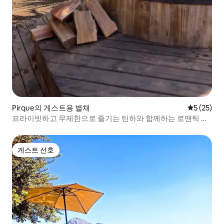
Pirque의 게스트용 별채
평점 5점(5
5 (25)
프라이빗하고 무제한으로 즐기는 틴하와 함께하는 로맨틱 휴
가
게스트 선호
게스트 선호