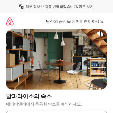
콘
일부 정보가 자동 번역되었습니다. 
원문 보기
텐
츠
로
당신의 공간을 에어비앤비하세요
바
로
가
기
발파라이소의 숙소
에어비앤비에서 독특한 숙소를 예약하세요.