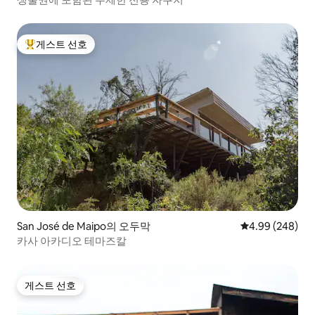
게스트 선호
상위 게스트 선호
San José de Maipo의 오두막
평점 4.99점(5점
4.99 (248)
카사 아카디오 테마즈칼
게스트 선호
게스트 선호