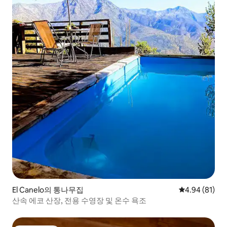
El Canelo의 통나무집
평점 4.94점(5
4.94 (81)
산속 에코 산장, 전용 수영장 및 온수 욕조