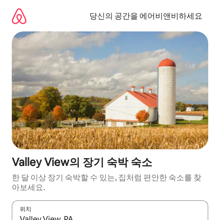
콘
텐
당신의 공간을 에어비앤비하세요
츠
로
바
로
가
기
Valley View의 장기 숙박 숙소
한 달 이상 장기 숙박할 수 있는, 집처럼 편안한 숙소를 찾
아보세요.
위치
결과가 나오면 위·아래 화살표 키를 사용하거나 터치 또는 스와이프