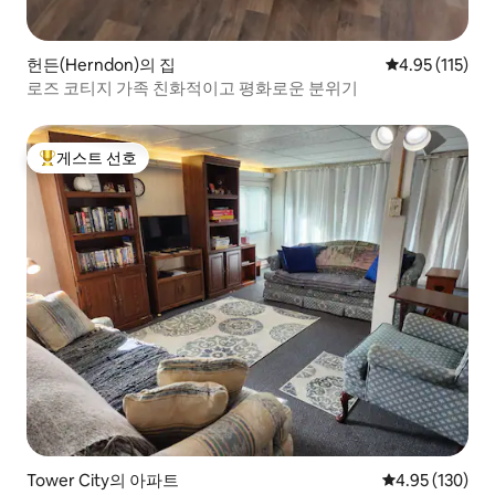
헌든(Herndon)의 집
평점 4.95점(5
4.95 (115)
로즈 코티지 가족 친화적이고 평화로운 분위기
게스트 선호
상위 게스트 선호
Tower City의 아파트
평점 4.95점(5점
4.95 (130)