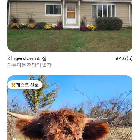
Klingerstown의 집
평점 4.6점(
4.6 (5)
아름다운 전망의 별장
게스트 선호
상위 게스트 선호