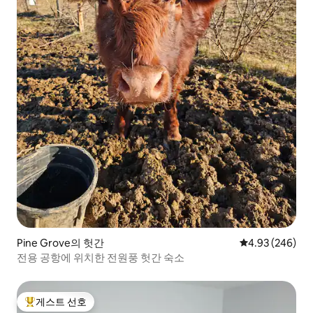
Pine Grove의 헛간
평점 4.93점(5점
4.93 (246)
전용 공항에 위치한 전원풍 헛간 숙소
게스트 선호
상위 게스트 선호