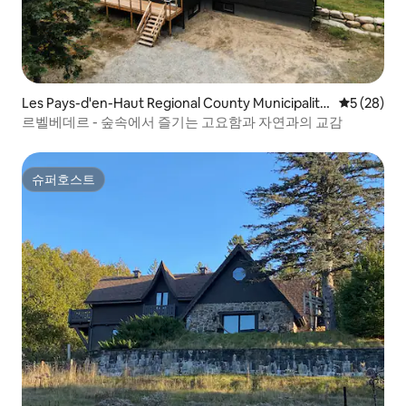
Les Pays-d'en-Haut Regional County Municipality
평점 5점(5
5 (28)
의 집
르벨베데르 - 숲속에서 즐기는 고요함과 자연과의 교감
슈퍼호스트
슈퍼호스트