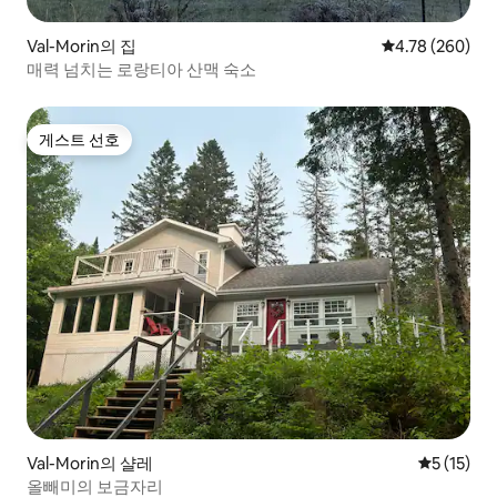
Val-Morin의 집
평점 4.78점(5점
4.78 (260)
매력 넘치는 로랑티아 산맥 숙소
게스트 선호
게스트 선호
Val-Morin의 샬레
평점 5점(5
5 (15)
올빼미의 보금자리