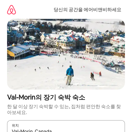
콘
텐
당신의 공간을 에어비앤비하세요
츠
로
바
로
가
기
Val-Morin의 장기 숙박 숙소
한 달 이상 장기 숙박할 수 있는, 집처럼 편안한 숙소를 찾
아보세요.
위치
결과가 나오면 위·아래 화살표 키를 사용하거나 터치 또는 스와이프