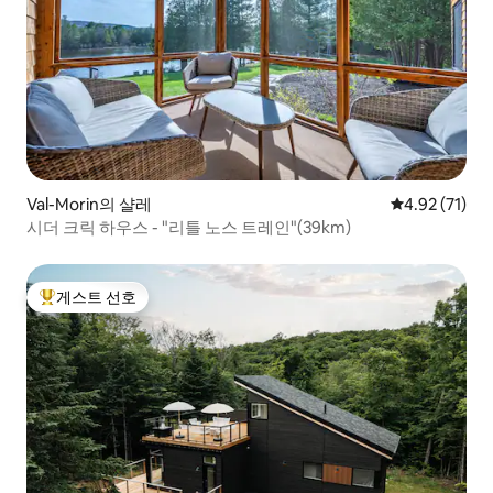
Val-Morin의 샬레
평점 4.92점(5
4.92 (71)
시더 크릭 하우스 - "리틀 노스 트레인"(39km)
게스트 선호
상위 게스트 선호