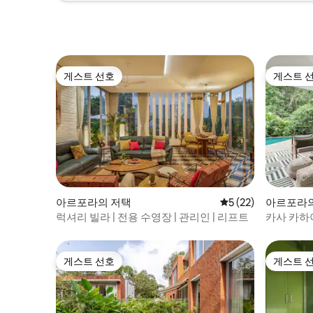
게스트 선호
게스트 
게스트 선호
게스트 
아르포라의 저택
평점 5점(5점 만점),
5 (22)
아르포라의
럭셔리 빌라 | 전용 수영장 | 관리인 | 리프트
카사 카하
게스트 선호
게스트 
게스트 선호
게스트 