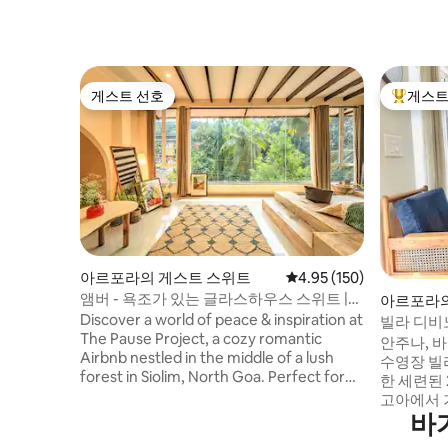
게스트 선호
게스트
게스트 선호
상위 게
아르포라의 게스트 스위트
평점 4.95점(5점 만점), 
4.95 (150)
앰버 - 욕조가 있는 글라스하우스 스위트 |
아르포라의
포즈 프로젝트
Discover a world of peace & inspiration at
빌라 디비노 
The Pause Project, a cozy romantic
파이 | 해
안주나, 
Airbnb nestled in the middle of a lush
수영장 빌
forest in Siolim, North Goa. Perfect for
한 세련된 
solo travelers, couples & families, it offers
고아에서 가
a space to slow down. Immerse yourself
바
라이프에서
in books, music, travel memories & a
벨트에 자