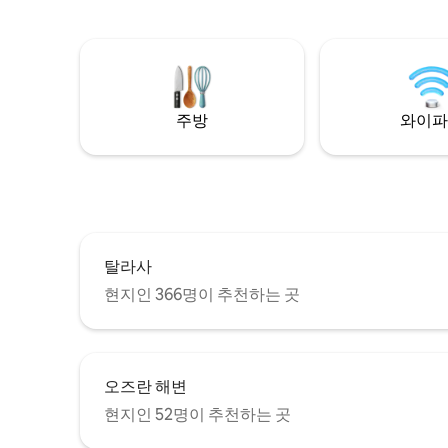
lived-in ambience that feels like home.
에서 불과 
Cook a meal in the kitchenette or
변까지 차
explore Siolim, known for its cafes & bars,
바로 옆에 
with Anjuna, Vagator, Assagao & Morjim,
바가까지 차
Mandrem beaches 15-20 min away & 35
은 북고아
min from MOPA airport
지에 위치
주방
와이파
전용 플런지
라스를 갖
탈라사
현지인 366명이 추천하는 곳
오즈란 해변
현지인 52명이 추천하는 곳