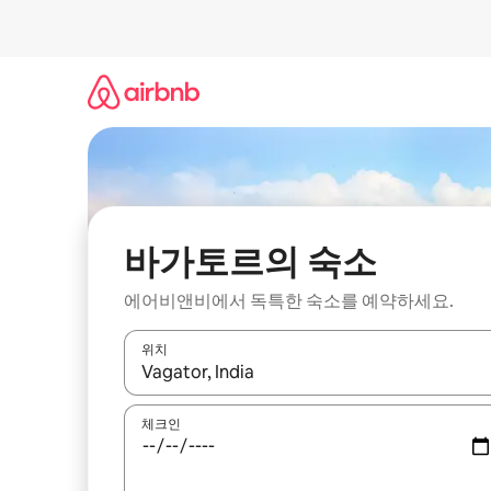
콘
텐
츠
로
바
로
가
기
바가토르의 숙소
에어비앤비에서 독특한 숙소를 예약하세요.
위치
결과가 나오면 위·아래 화살표 키를 사용하거나 터치
체크인