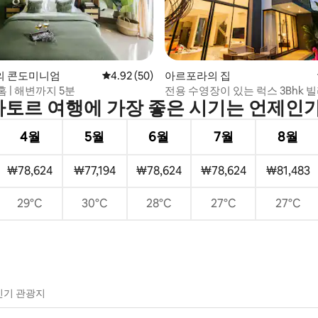
 후기 47개
의 콘도미니엄
평점 4.92점(5점 만점), 후기 50개
4.92 (50)
아르포라의 집
 | 해변까지 5분
전용 수영장이 있는 럭스 3Bhk 빌
토르 여행에 가장 좋은 시기는 언제인
지 도보 거리
4월
5월
6월
7월
8월
₩78,624
₩77,194
₩78,624
₩78,624
₩81,483
29°C
30°C
28°C
27°C
27°C
인기 관광지