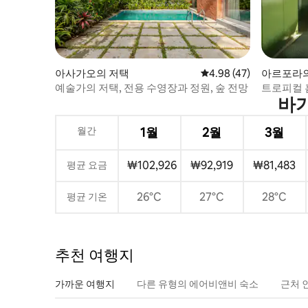
아사가오의 저택
평점 4.98점(5점 만점),
4.98 (47)
아르포라
예술가의 저택, 전용 수영장과 정원, 숲 전망
트로피컬 홈
바가
월간
1월
2월
3월
₩102,926
₩92,919
₩81,483
평균 요금
26°C
27°C
28°C
평균 기온
추천 여행지
가까운 여행지
다른 유형의 에어비앤비 숙소
근처 