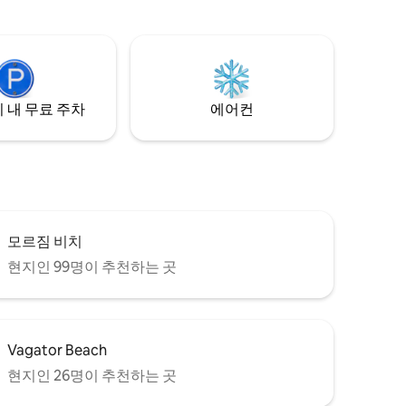
한 공용 수영장을 이용할 수 있는 고아에서
– 고야 클럽
가장 프리미엄 출입문이 있는 커뮤니티 중
 탈라사 티틀
하나에 위치하고 있습니다. 고아 최고의 카
페, 해변, 나이트라이프에 가깝습니다. 고급
런지 풀
스러움과 편안함이 완벽한 조화를 이룹니
다. 수캄 숙소:)
 내 무료 주차
에어컨
모르짐 비치
현지인 99명이 추천하는 곳
Vagator Beach
현지인 26명이 추천하는 곳