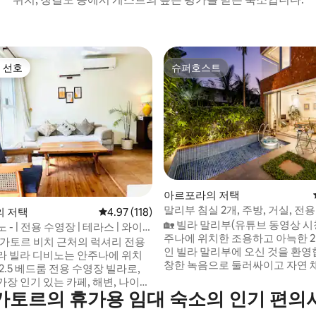
 선호
슈퍼호스트
스트 선호
슈퍼호스트
아르포라의 저택
후기 150개
말리부 침실 2개, 주방, 거실, 전
 저택
평점 4.97점(5점 만점), 후기 118개
4.97 (118)
는 빌라|바가토르 해변까지 9분
🏡 빌라 말리부(유튜브 동영상 시청
- | 전용 수영장 | 테라스 | 와이
주나에 위치한 조용하고 아늑한 2
변
바가토르 비치 근처의 럭셔리 전용
인 빌라 말리부에 오신 것을 환영합
라 빌라 디비노는 안주나에 위치
창한 녹음으로 둘러싸이고 자연 
2.5 베드룸 전용 수영장 빌라로,
득한 이 저택은 그리스풍의 차분
장 인기 있는 카페, 해변, 나이트
어와 산들바람을 느낄 수 있는 거
가토르의 휴가용 임대 숙소의 인기 편의
 몇 분 거리에 있는 푸르른 녹색
고 있습니다. 🎖️✨ 하이라이트: 안주나 - 바가
리잡고 있습니다. 바가토르 해변