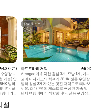
아르포라
슈퍼호스트
슈퍼호
슈퍼호스트
슈퍼호
그린도어 빌
아사가오에
저택으로 
다. 이 
는 동네에
소와 가깝
탈라사, 
보 거리에
변, 차포
평점 4.88점(5점 만점), 후기 74개
4.88 (74)
아르포라의 저택
평점 5점(5점 만점)
5 (4)
이내 거리에 있습니
용 수영장 있
Assagao에 위치한 침실 3개, 주방 1개, 거실
이터, 계
1개, 전용 수영장이 있는 빌라 | Sukham
 가능) 안
고아 아사가오의 럭셔리 3BHK 전용 수영장
됩니다. 
Stays
BHK 빌라
빌라 침실 3개가 있는 멋진 저택으로 떠나보
없습니다.
니다. 울
세요. 최대 7명의 게스트로 구성된 가족 및
채광이 가
단체 여행객에게 적합합니다. 전용 수영장,
한 인테리
3.5개의 우아한 욕실, 넓은 인테리어, 고급스
실을 갖추
러운 욕조, 발코니, 고요한 열대 환경을 갖추
시설
고 있습니다. 최고 수준의 보안 시설과 거대