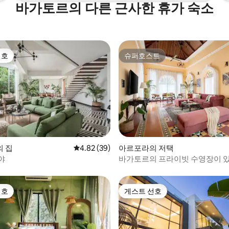
바가토르의 다른 근사한 휴가 숙소
선호
슈퍼호스트
선호
슈퍼호스트
 후기 22개
 집
평점 4.82점(5점 만점), 후기 39개
4.82 (39)
아르포라의 저택
야
바가토르의 프라이빗 수영장이 있는
포르투갈 빌라
선호
게스트 선호
선호
게스트 선호