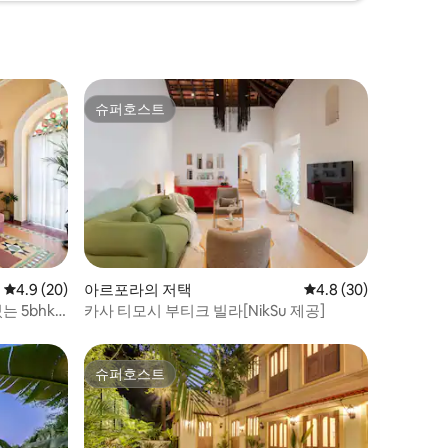
슈퍼호스트
슈퍼호스트
평점 4.9점(5점 만점), 후기 20개
4.9 (20)
아르포라의 저택
평점 4.8점(5점 만점),
4.8 (30)
 5bhk
카사 티모시 부티크 빌라[NikSu 제공]
슈퍼호스트
슈퍼호스트