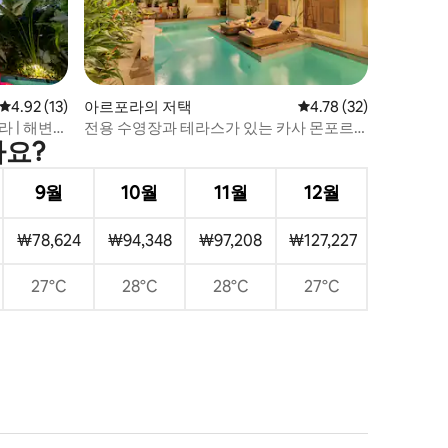
평점 4.92점(5점 만점), 후기 13개
4.92 (13)
아르포라의 저택
평점 4.78점(5점 만점),
4.78 (32)
라 | 해변까
전용 수영장과 테라스가 있는 카사 몬포르
가요?
테 이키가이!
9월
10월
11월
12월
₩78,624
₩94,348
₩97,208
₩127,227
27°C
28°C
28°C
27°C