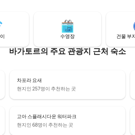
토르에✅ 위치 📍 1.5Km – 안주나 해변 📍
1.5km 거리에 있으며, 안주나 해
1.5km – 바가토르 비치 📍 1km 
로 가까운 거리에 있고, 아사가오
📍 2km – 라에스, 로미오 레인,
있으며, 모르짐, 아슈웜, 칸돌림,
리 ✅ 마셜 스피커 ✅ 연중무휴 보안 ✅ 무료
로 쉽게 갈 수 있는 이 밝은 저택
하우스키핑 서비스 ✅ 전용 플
에 위치한 전용 출입문이 있는 단
해 있으며, 연중무휴 보안 서비스,
이
수영장
건물 부지
 풀, 언덕 전망을 즐길 수 있는 테
추고 있습니다!
바가토르의 주요 관광지 근처 숙소
차포라 요새
현지인 257명이 추천하는 곳
고아 스플래시다운 워터파크
현지인 68명이 추천하는 곳