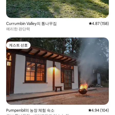
Currumbin Valley의 통나무집
평점 4.87점(5점
4.87 (158)
예리한 판단력
게스트 선호
게스트 선호
Pumpenbil의 농장 체험 숙소
평점 4.94점(5점
4.94 (104)