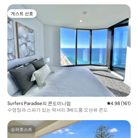
게스트 선호
게스트 선호
Surfers Paradise의 콘도미니엄
평점 4.98점(5
4.98 (161)
수영장과 스파가 있는 럭셔리 3베드룸 오션뷰 콘도
슈퍼호스트
슈퍼호스트