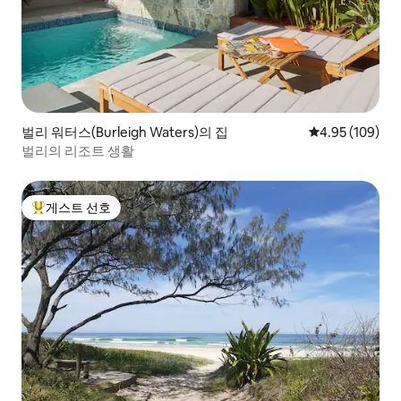
벌리 워터스(Burleigh Waters)의 집
평점 4.95점(5점
4.95 (109)
벌리의 리조트 생활
게스트 선호
상위 게스트 선호