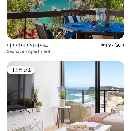
바이런 베이의 아파트
평점 4.97점(5점
4.97 (261)
Seahaven Apartment
게스트 선호
게스트 선호