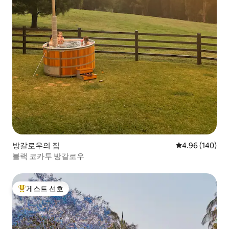
방갈로우의 집
평점 4.96점(5점
4.96 (140)
블랙 코카투 방갈로우
게스트 선호
상위 게스트 선호