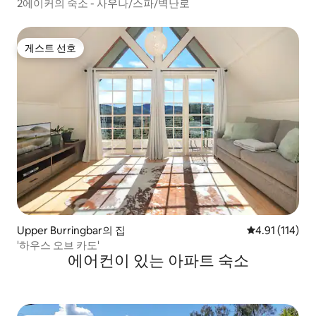
2에이커의 숙소 - 사우나/스파/벽난로
게스트 선호
게스트 선호
Upper Burringbar의 집
평점 4.91점(5
4.91 (114)
'하우스 오브 카도'
에어컨이 있는 아파트 숙소