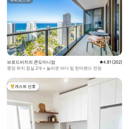
슈퍼호스트
브로드비치의 콘도미니엄
평점 4.81점(5점
4.81 (202)
중앙 위치 침실 2개 + 놀라운 바다 및 힌터랜드 전망
게스트 선호
상위 게스트 선호