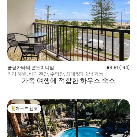
쿨랑가타의 콘도미니엄
평점 4.81점(5
4.81 (144)
키라 해변, 바다 전망, 수영장, 최대 5명 숙박 가능
가족 여행에 적합한 하우스 숙소
게스트 선호
상위 게스트 선호