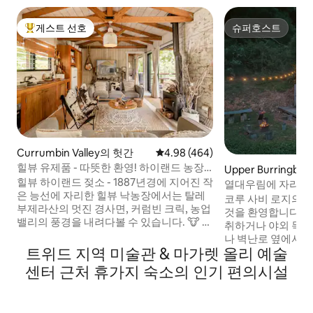
게스트 선호
슈퍼호스트
상위 게스트 선호
슈퍼호스트
Currumbin Valley의 헛간
평점 4.98점(5점 만점), 후기 464
4.98 (464)
힐뷰 유제품 - 따뜻한 환영! 하이랜드 농장
Upper Burringb
의 젖소
힐뷰 하이랜드 젖소 - 1887년경에 지어진 작
집
열대우림에 자리한 
은 능선에 자리한 힐뷰 낙농장에서는 탈레
나 포함)
코루 사비 로지의 
부제라산의 멋진 경사면, 커럼빈 크릭, 농업
것을 환영합니다. 
밸리의 풍경을 내려다볼 수 있습니다. 🐮 매
취하거나 야외 목
일 소와 함께하는 시간 🐴 오후 4시에 말에
나 벽난로 옆에서 
게 먹이 주기. 🐓 닭 🐶 농장 반려견 🧑‍🌾 저
트위드 지역 미술관 & 마가렛 올리 예술
니다. 저희 인스타그램에서 더 많은 사진과
희 과수원에서 직접 따는 신선한 과일 STR
동영상을 확인하세요: 
센터 근처 휴가지 숙소의 인기 편의시설
GCCC PCA/2023/228 100년이 넘는 세월
원하는 날짜에 예약
동안 올드 데어리 베일스는 화려한 골드 코
부지에 있는 저희 
스트 힌터랜드의 번성하는 낙농장의 일부
를 예약하세요. 현재: - 잡화점 및 천연 와인