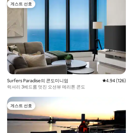
게스트 선호
게스트 선호
Surfers Paradise의 콘도미니엄
평점 4.94점(5점
4.94 (126)
럭셔리 3베드룸 멋진 오션뷰 메리톤 콘도
게스트 선호
게스트 선호