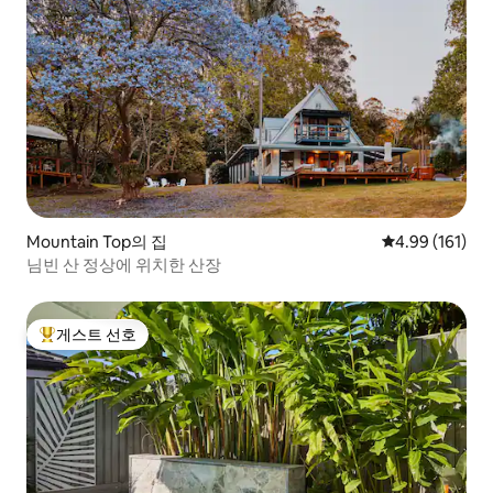
Mountain Top의 집
평점 4.99점(5
4.99 (161)
님빈 산 정상에 위치한 산장
게스트 선호
상위 게스트 선호