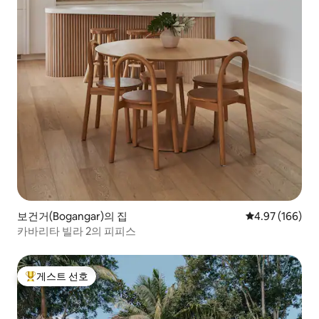
보건거(Bogangar)의 집
평점 4.97점(5점
4.97 (166)
카바리타 빌라 2의 피피스
게스트 선호
상위 게스트 선호