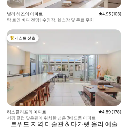
벌리 헤즈의 아파트
평점 4.95점(5점
4.95 (103)
탁 트인 바다 전망 | 수영장, 헬스장 및 무료 주차
게스트 선호
상위 게스트 선호
킹스클리프의 아파트
평점 4.89점(5점
4.89 (178)
서핑 클럽 맞은편에 위치한 넓은 3베드룸 아파트
트위드 지역 미술관 & 마가렛 올리 예술