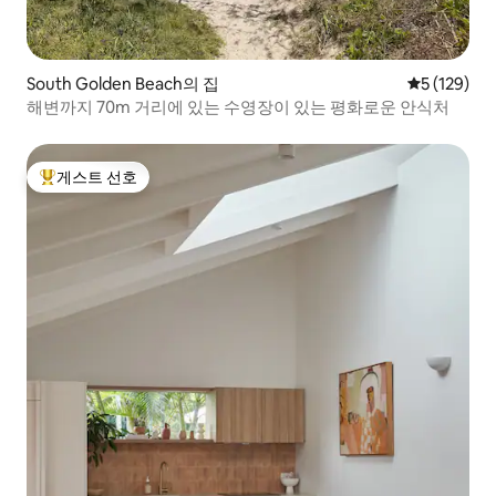
South Golden Beach의 집
평점 5점(5점
5 (129)
해변까지 70m 거리에 있는 수영장이 있는 평화로운 안식처
게스트 선호
상위 게스트 선호