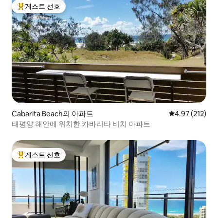
게스트 선호
상위 게스트 선호
Cabarita Beach의 아파트
평점 4.97점(5
4.97 (212)
태평양 해안에 위치한 카바리타 비치 아파트
게스트 선호
상위 게스트 선호