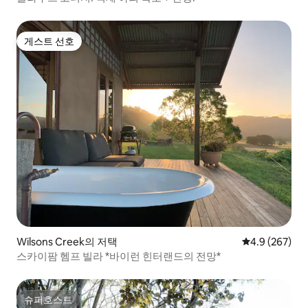
게스트 선호
게스트 선호
Wilsons Creek의 저택
평점 4.9점(5점
4.9 (267)
스카이팜 헴프 빌라 *바이런 힌터랜드의 전망*
슈퍼호스트
슈퍼호스트