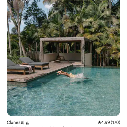
Clunes의 집
평점 4.99점(5점
4.99 (170)