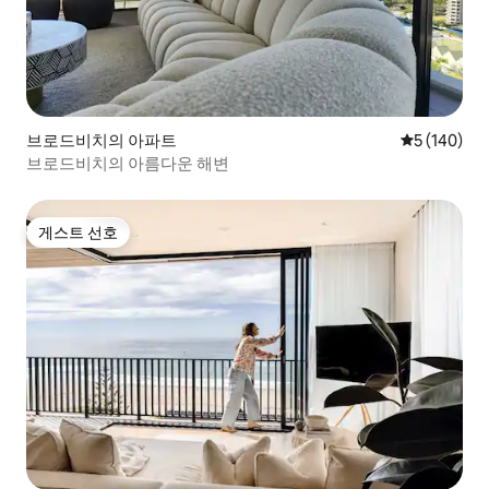
브로드비치의 아파트
평점 5점(5점
5 (140)
브로드비치의 아름다운 해변
게스트 선호
게스트 선호