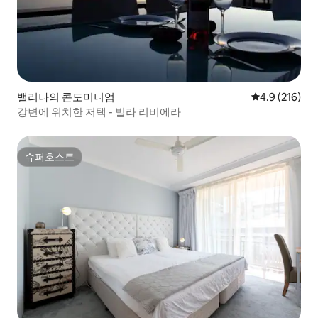
밸리나의 콘도미니엄
평점 4.9점(5점
4.9 (216)
강변에 위치한 저택 - 빌라 리비에라
슈퍼호스트
슈퍼호스트