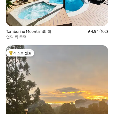
Tamborine Mountain의 집
평점 4.94점(5점
4.94 (102)
언덕 위 주택
게스트 선호
상위 게스트 선호