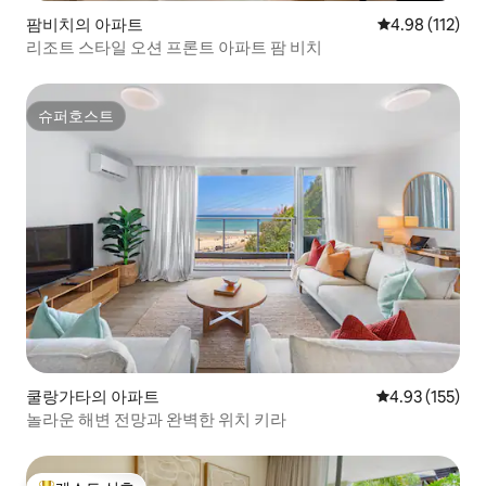
팜비치의 아파트
평점 4.98점(5
4.98 (112)
리조트 스타일 오션 프론트 아파트 팜 비치
슈퍼호스트
슈퍼호스트
쿨랑가타의 아파트
평점 4.93점(5
4.93 (155)
놀라운 해변 전망과 완벽한 위치 키라