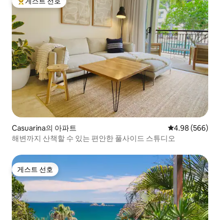
게스트 선호
상위 게스트 선호
Casuarina의 아파트
평점 4.98점(5점
4.98 (566)
해변까지 산책할 수 있는 편안한 풀사이드 스튜디오
게스트 선호
게스트 선호