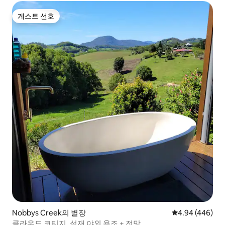
게스트 선호
게스트 선호
Nobbys Creek의 별장
평점 4.94점(5점
4.94 (446)
클라우드 코티지. 석재 야외 욕조 + 전망.