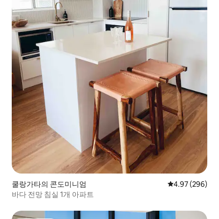
쿨랑가타의 콘도미니엄
평점 4.97점(5점
4.97 (296)
바다 전망 침실 1개 아파트