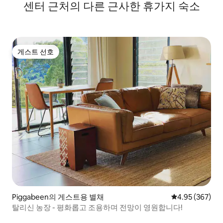
센터 근처의 다른 근사한 휴가지 숙소
게스트 선호
게스트 선호
Piggabeen의 게스트용 별채
평점 4.95점(5점
4.95 (367)
탈리신 농장 - 평화롭고 조용하며 전망이 영원합니다!