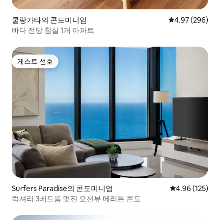
쿨랑가타의 콘도미니엄
평점 4.97점(5점
4.97 (296)
바다 전망 침실 1개 아파트
게스트 선호
게스트 선호
Surfers Paradise의 콘도미니엄
평점 4.96점(5점
4.96 (125)
럭셔리 3베드룸 멋진 오션뷰 메리톤 콘도