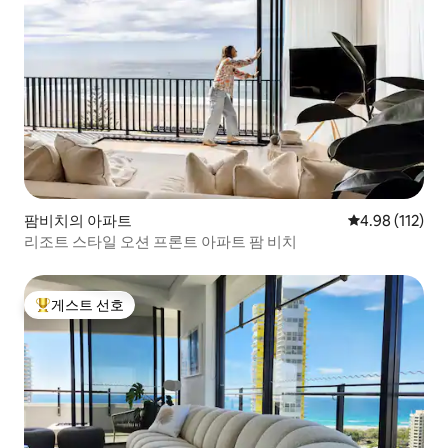
팜비치의 아파트
평점 4.98점(5
4.98 (112)
리조트 스타일 오션 프론트 아파트 팜 비치
게스트 선호
상위 게스트 선호