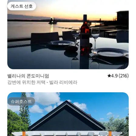
게스트 선호
게스트 선호
밸리나의 콘도미니엄
평점 4.9점(5점
4.9 (216)
강변에 위치한 저택 - 빌라 리비에라
슈퍼호스트
슈퍼호스트