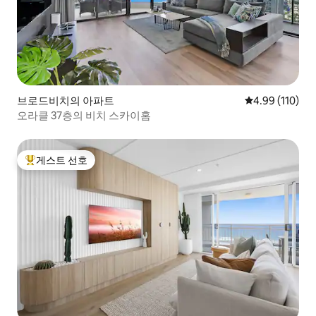
브로드비치의 아파트
평점 4.99점(5
4.99 (110)
오라클 37층의 비치 스카이홈
게스트 선호
상위 게스트 선호