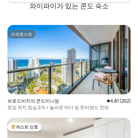
와이파이가 있는 콘도 숙소
슈퍼호스트
슈퍼호스트
브로드비치의 콘도미니엄
평점 4.81점(5점
4.81 (202)
중앙 위치 침실 2개 + 놀라운 바다 및 힌터랜드 전망
게스트 선호
상위 게스트 선호