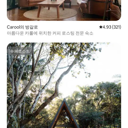
Carool의 방갈로
평점 4.93점(5
4.93 (321)
아름다운 카룰에 위치한 커피 로스팅 전문 숙소
슈퍼호스트
슈퍼호스트