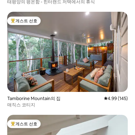
태평양의 평온함 - 힌터랜드 저택에서의 휴식
게스트 선호
상위 게스트 선호
Tamborine Mountain의 집
평점 4.99점(5점
4.99 (145)
매직스 코티지
게스트 선호
상위 게스트 선호