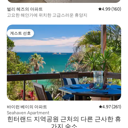
벌리 헤즈의 아파트
평점 4.99점(5점
4.99 (160)
고요한 해안가에 위치한 고급스러운 휴양지
게스트 선호
게스트 선호
바이런 베이의 아파트
평점 4.97점(5점
4.97 (261)
Seahaven Apartment
힌터랜드 지역공원 근처의 다른 근사한 휴
가지 숙소