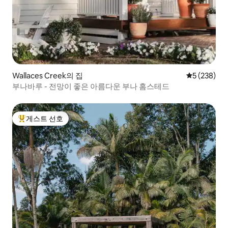
Wallaces Creek의 집
평점 5점(5점
5 (238)
부나바루 - 전망이 좋은 아름다운 부나 홈스테드
게스트 선호
상위 게스트 선호