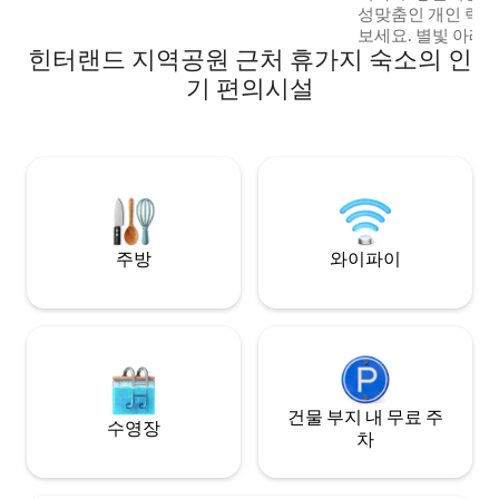
성맞춤인 개인 럭셔
보세요. 별빛 아래에서 대형 야외 욕조에 몸
힌터랜드 지역공원 근처 휴가지 숙소의 인
을 담그고(거품입욕
마시멜로와 장식용
기 편의시설
취하거나, 현대적인
하고 세련된 인테
요. 자연으로 둘러싸여 있지만, 비어디드 드
래곤 호텔까지 단 7분
국까지 7분 거리입
수 있는 평화로운 휴
주방
와이파이
건물 부지 내 무료 주
수영장
차