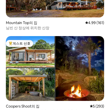
Mountain Top의 집
평점 4.99점(5
4.99 (161)
님빈 산 정상에 위치한 산장
게스트 선호
상위 게스트 선호
Coopers Shoot의 집
평점 5점(5점
5 (293)