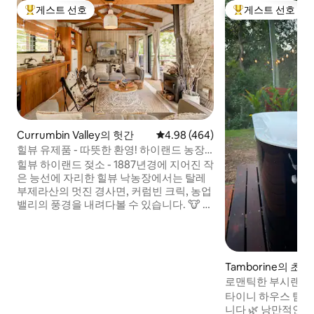
게스트 선호
게스트 선호
상위 게스트 선호
상위 게스트 선호
Currumbin Valley의 헛간
평점 4.98점(5점 만점), 후기 464
4.98 (464)
힐뷰 유제품 - 따뜻한 환영! 하이랜드 농장
의 젖소
힐뷰 하이랜드 젖소 - 1887년경에 지어진 작
은 능선에 자리한 힐뷰 낙농장에서는 탈레
부제라산의 멋진 경사면, 커럼빈 크릭, 농업
밸리의 풍경을 내려다볼 수 있습니다. 🐮 매
일 소와 함께하는 시간 🐴 오후 4시에 말에
게 먹이 주기. 🐓 닭 🐶 농장 반려견 🧑‍🌾 저
희 과수원에서 직접 따는 신선한 과일 STR
GCCC PCA/2023/228 100년이 넘는 세월
Tamborine의 초
동안 올드 데어리 베일스는 화려한 골드 코
로맨틱한 부시랜드 
스트 힌터랜드의 번성하는 낙농장의 일부
화덕
타이니 하우스 탐보
로 자리 잡고 있었습니다. 수 에이커에 이르
니다 🌿 낭만적인 휴가나 주중 재충전에 안
는 농지로 둘러싸여 있습니다.