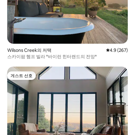
Wilsons Creek의 저택
평점 4.9점(5점
4.9 (267)
스카이팜 헴프 빌라 *바이런 힌터랜드의 전망*
게스트 선호
게스트 선호