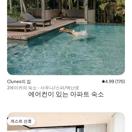
Clunes의 집
평점 4.99점(5점
4.99 (170)
2에이커의 숙소 - 사우나/스파/벽난로
에어컨이 있는 아파트 숙소
게스트 선호
게스트 선호