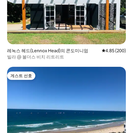
레녹스 헤드(Lennox Head)의 콘도미니엄
평점 4.85점(5점
4.85 (200)
빌라 @ 볼더스 비치 리트리트
게스트 선호
게스트 선호