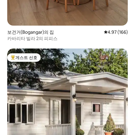
보건거(Bogangar)의 집
평점 4.97점(5점
4.97 (166)
카바리타 빌라 2의 피피스
게스트 선호
상위 게스트 선호