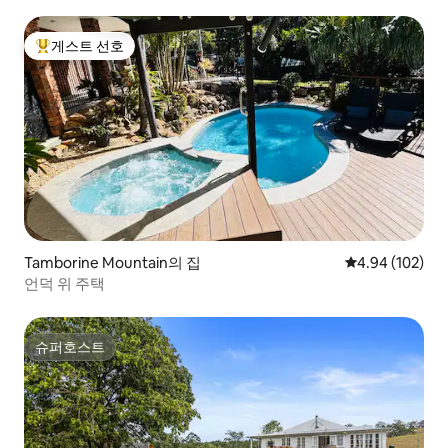
게스트 선호
상위 게스트 선호
Tamborine Mountain의 집
평점 4.94점(5점
4.94 (102)
언덕 위 주택
슈퍼호스트
슈퍼호스트