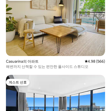
Casuarina의 아파트
평점 4.98점(5점
4.98 (566)
해변까지 산책할 수 있는 편안한 풀사이드 스튜디오
게스트 선호
게스트 선호