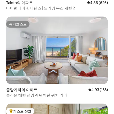
Talofa의 아파트
평점 4.86점(5점
4.86 (626)
바이런베이 힌터랜즈 | 드리밍 우즈 캐빈 2
슈퍼호스트
슈퍼호스트
쿨랑가타의 아파트
평점 4.93점(5
4.93 (155)
놀라운 해변 전망과 완벽한 위치 키라
게스트 선호
상위 게스트 선호