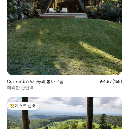
Currumbin Valley의 통나무집
평점 4.87점(5점
4.87 (158)
예리한 판단력
게스트 선호
상위 게스트 선호