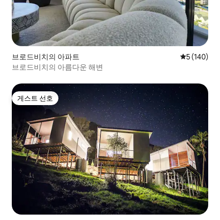
브로드비치의 아파트
평점 5점(5점
5 (140)
브로드비치의 아름다운 해변
게스트 선호
게스트 선호