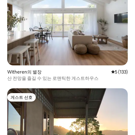
Witheren의 별장
평점 5점(5점
5 (133)
산 전망을 즐길 수 있는 로맨틱한 게스트하우스
게스트 선호
게스트 선호