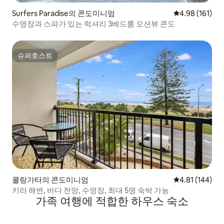
Surfers Paradise의 콘도미니엄
평점 4.98점(5
4.98 (161)
수영장과 스파가 있는 럭셔리 3베드룸 오션뷰 콘도
슈퍼호스트
슈퍼호스트
쿨랑가타의 콘도미니엄
평점 4.81점(5
4.81 (144)
키라 해변, 바다 전망, 수영장, 최대 5명 숙박 가능
가족 여행에 적합한 하우스 숙소