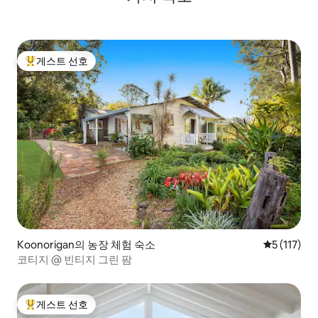
게스트 선호
상위 게스트 선호
Koonorigan의 농장 체험 숙소
평점 5점(5점
5 (117)
코티지 @ 빈티지 그린 팜
게스트 선호
상위 게스트 선호