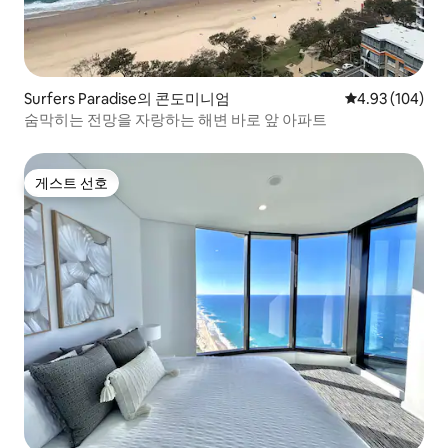
Surfers Paradise의 콘도미니엄
평점 4.93점(5점
4.93 (104)
숨막히는 전망을 자랑하는 해변 바로 앞 아파트
게스트 선호
게스트 선호