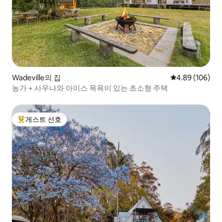
Wadeville의 집
평점 4.89점(5점
4.89 (106)
농가 + 사우나와 아이스 목욕이 있는 초소형 주택
게스트 선호
상위 게스트 선호