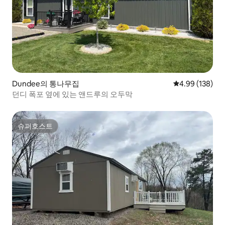
Dundee의 통나무집
평점 4.99점(5점
4.99 (138)
던디 폭포 옆에 있는 앤드루의 오두막
슈퍼호스트
슈퍼호스트