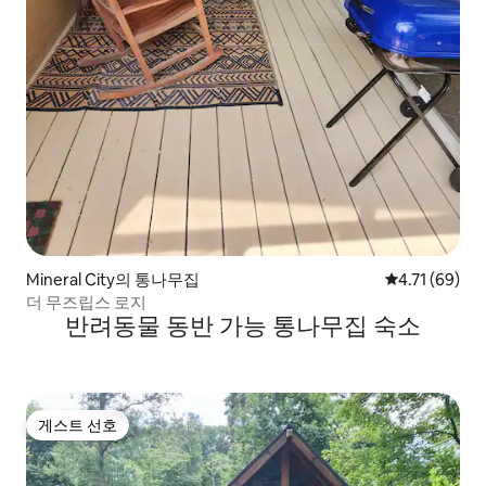
Mineral City의 통나무집
평점 4.71점(5
4.71 (69)
더 무즈립스 로지
반려동물 동반 가능 통나무집 숙소
게스트 선호
게스트 선호