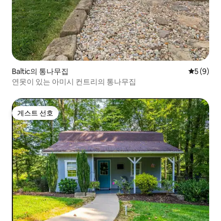
Baltic의 통나무집
평점 5점(
5 (9)
연못이 있는 아미시 컨트리의 통나무집
게스트 선호
게스트 선호