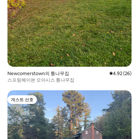
Newcomerstown의 통나무집
평점 4.92점(5
4.92 (26)
스프링헤이븐 오아시스 통나무집
게스트 선호
게스트 선호