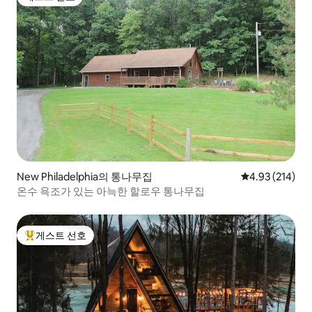
게스트 선호
New Philadelphia의 통나무집
평점 4.93점(5점
4.93 (214)
온수 욕조가 있는 아늑한 할로우 통나무집
게스트 선호
상위 게스트 선호