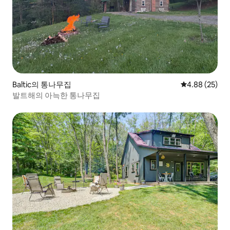
Baltic의 통나무집
평점 4.88점(5
4.88 (25)
발트해의 아늑한 통나무집