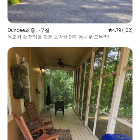
Dundee의 통나무집
평점 4.79점(5
4.79 (102)
욕조와 숲 전망을 갖춘 소박한 던디 통나무 오두막!