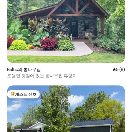
Baltic의 통나무집
평점 5점(
5 (8)
조용한 뒷길에 있는 통나무집 휴양지
게스트 선호
상위 게스트 선호