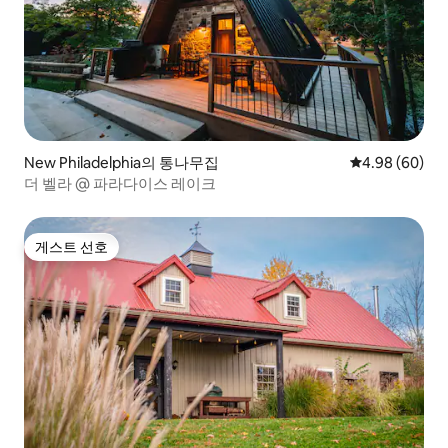
New Philadelphia의 통나무집
평점 4.98점(5
4.98 (60)
더 벨라 @ 파라다이스 레이크
게스트 선호
게스트 선호