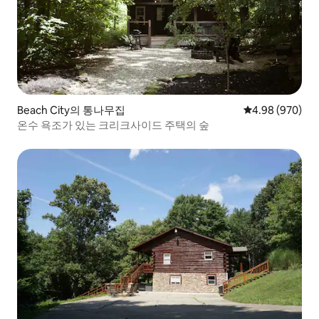
Beach City의 통나무집
평점 4.98점(5점
4.98 (970)
온수 욕조가 있는 크리크사이드 주택의 숲