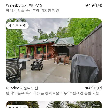
Winesburg의 통나무집
평점 4.9점(5점
4.9 (174)
아미시 시골 중심부에 위치한 헛간
게스트 선호
게스트 선호
Dundee의 통나무집
평점 4.94점(5
4.94 (17)
던디의 온수 욕조가 있는 평화로운 오두막: 반려견 동반 가능