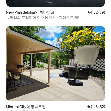
New Philadelphia의 통나무집
평점 4.82점(5
4.82 (79)
뉴필리의 프리미어 디스테인션 - 디어우드 캐빈
Mineral City의 통나무집
평점 4.45점(5
4.45 (62)