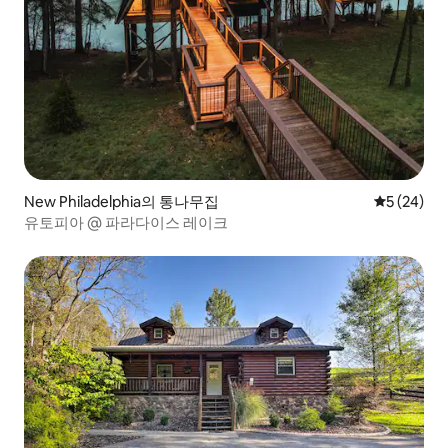
New Philadelphia의 통나무집
평점 5점(5
5 (24)
유토피아 @ 파라다이스 레이크