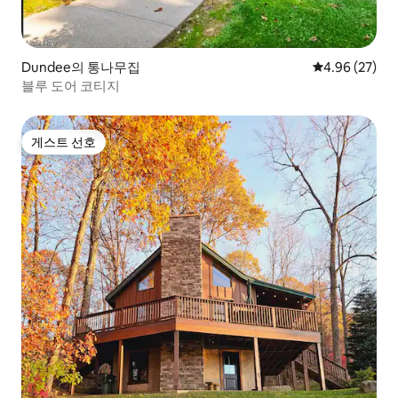
Dundee의 통나무집
평점 4.96점(5
4.96 (27)
블루 도어 코티지
게스트 선호
게스트 선호