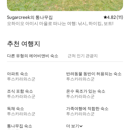
Sugarcreek의 통나무집
평점 4.82점(
4.82 (11)
오하이오 아미시 마을로 떠나는 여행: 낚시, 하이킹, 보트!
추천 여행지
다른 유형의 에어비앤비 숙소
근처 인기 관광지
아파트 숙소
반려동물 동반이 허용되는 숙소
투스카라와스군
투스카라와스군
조식 포함 숙소
온수 욕조가 있는 숙소
투스카라와스군
투스카라와스군
독채 숙소
가족여행에 적합한 숙소
투스카라와스군
투스카라와스군
통나무집 숙소
더 보기