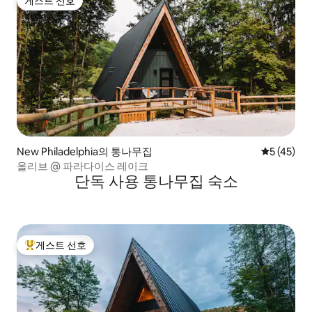
게스트 선호
게스트 선호
New Philadelphia의 통나무집
평점 5점(5
5 (45)
올리브 @ 파라다이스 레이크
단독 사용 통나무집 숙소
게스트 선호
상위 게스트 선호