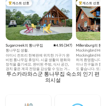
게스트 선호
게스트 선호
상위 게스트 선호
상위 게스트 선호
Sugarcreek의 통나무집
평점 4.95점(5점 만점), 후기 347
4.95 (347)
Millersburg의 
통나무집 생활.
Mockingbird Hill 
아미시 컨트리 한복판에 위치한 가구가 완
Mockingbird Hi
비된 통나무집 휴양지. 시골 생활의 평화와
하게 환영합니다! 
정적을 즐기세요. 완비된 주방, 식사 공간,
이나 친구들과 함께
경치 좋은 계곡 전망을 감상할 수 있는 거실,
도 좋습니다. 또는 
투스카라와스군 통나무집 숙소의 인기 편
퀸사이즈 침대 1개가 있는 마스터 침실, 퀸
특한 작은 마을 관
사이즈 침대 2개가 있는 대형 로프트, 세탁
매일 저녁 4베드룸
의시설
기와 건조기가 있는 대형 욕실, 지하에 차고
끽하고, 행복한 수
1개. 이 통나무집은 모든 것을 갖추고 있습
서 휴식을 취해보세요. 그러나 선택할
니다!!! 아이들이 놀 수 있는 공간이 많습니
관 그네에서 커피를
다. 원하는 만큼 머물며 긴장을 풀 계획입니
는 기쁨을 놓치지 
다. 직접 요리하거나 슈가크리크, 월넛 크릭
버린 다음 새로 고침
또는 베를린의 많은 훌륭한 레스토랑 중 하
길 수 있습니다!