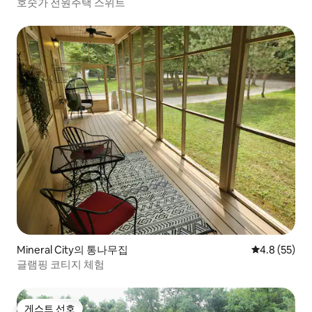
호숫가 전원주택 스위트
Mineral City의 통나무집
평점 4.8점(5
4.8 (55)
글램핑 코티지 체험
게스트 선호