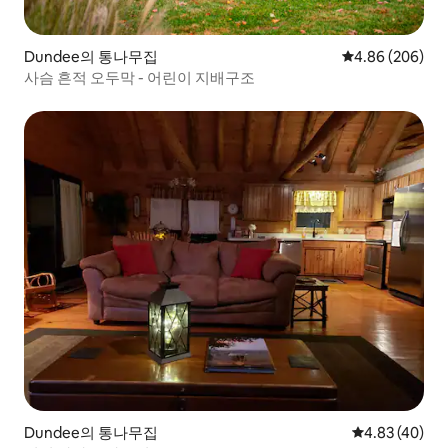
Dundee의 통나무집
평점 4.86점(5점
4.86 (206)
사슴 흔적 오두막 - 어린이 지배구조
Dundee의 통나무집
평점 4.83점(5
4.83 (40)