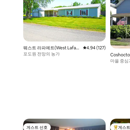
웨스트 라파예트(West Lafay
평점 4.94점(5점 만점), 
4.94 (127)
ette)의 집
포도원 전망의 농가
Coshoct
마을 중심
게스트 선호
게스트
게스트 선호
상위 게