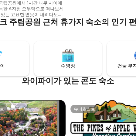
공원에서 1시간 나무 사이에
앙 에어컨!
늑한 A자형 오두막으로 떠나보세
가 있는 고요한 연못이 내려다보입
크 주립공원 근처 휴가지 숙소의 인기 
크에서 신선한 현지 커피를 마시며
기고, 오후에는 카약을 타고, 저녁
 욕조에 몸을 담그거나 실내 벽난
 캠프파이어 공간에서 휴식을 취
 이 편안한 공간은 휴식을 취하고
데 필요한 모든 것(자연, 편안함,
 제공합니다. 커플이나 나홀로 여
완벽한 휴양지
이
수영장
건물 부지
와이파이가 있는 콘도 숙소
트
슈퍼호스트
트
슈퍼호스트