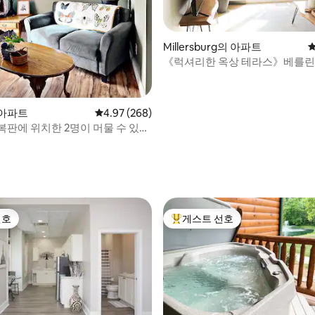
후기 281개
Millersburg의 아파트
평
《럭셔리한 옥상 테라스》베를린
아파트
평점 4.97점(5점 만점), 후기 268개
4.97 (268)
복판에 위치한 2명이 머물 수 있는
아파트
선호
게스트 선호
선호
상위 게스트 선호