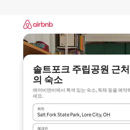
콘
텐
츠
로
바
로
가
기
솔트포크 주립공원 근처
의 숙소
에어비앤비에서 특색 있는 숙소, 독채 등을 예약
세요.
위치
결과가 나오면 위·아래 화살표 키를 사용하거나 터치
체크인