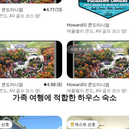
d의 콘도미니엄
평점 4.77점(5점 만점), 후기 13개
4.77 (13)
도, AV 골프 코스 옆!
 후기 32개
Howard의 콘도미니엄
애플밸리 콘도, AV 골프 코스 옆!
트
슈퍼호스트
트
슈퍼호스트
 후기 10개
d의 콘도미니엄
평점 4.88점(5점 만점), 후기 8개
4.88 (8)
Howard의 콘도미니엄
도, AV 골프 코스 옆!
애플밸리 콘도, AV 골프 코스 옆!
가족 여행에 적합한 하우스 숙소
 선호
게스트 선호
스트 선호
상위 게스트 선호