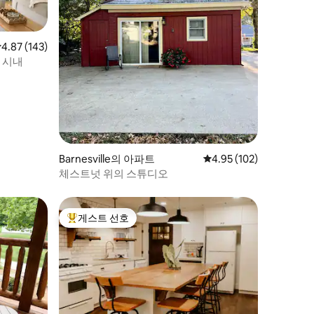
점 4.87점(5점 만점), 후기 143개
4.87 (143)
 시내
Barnesville의 아파트
평점 4.95점(5점 만점), 
4.95 (102)
체스트넛 위의 스튜디오
게스트 선호
상위 게스트 선호