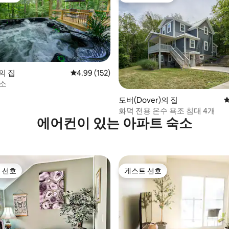
t의 집
평점 4.99점(5점 만점), 후기 152개
4.99 (152)
숙소
후기 179개
도버(Dover)의 집
평
화덕 전용 온수 욕조 침대 4개
에어컨이 있는 아파트 숙소
 선호
게스트 선호
스트 선호
게스트 선호