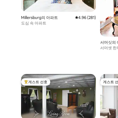
Millersburg의 아파트
평점 4.96점(5점 만점), 
4.96 (281)
도심 속 아파트
서머싯의 
서머셋 한
평화로운 
게스트 선호
게스트 
상위 게스트 선호
게스트 