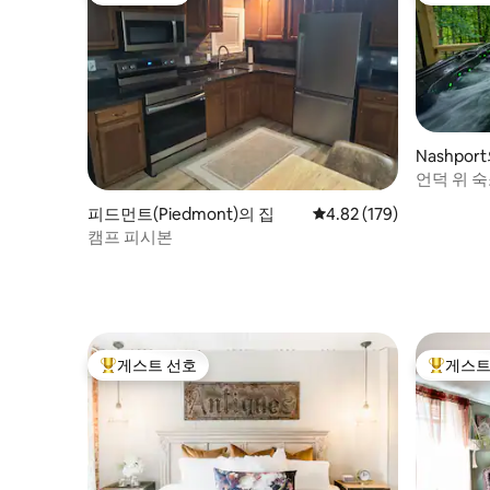
Nashpor
언덕 위 
피드먼트(Piedmont)의 집
평점 4.82점(5점 만점), 
4.82 (179)
캠프 피시본
게스트 선호
게스트
상위 게스트 선호
상위 게