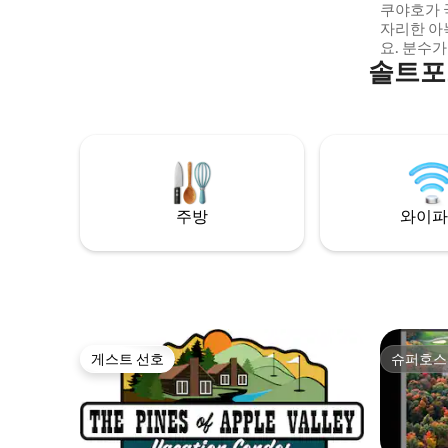
쿠야호가 국립
사이즈 침대가 있습니다. 저희 숙소에 머무
자리한 아
르실 수 있기를 바랍니다!
요. 분수
솔트포
니다. 데
아침을 즐
에는 깊은
로나 야외
해보세요.
재충전하는 
로맨스)을
행객에게 
주방
와이파
게스트 선호
슈퍼호스
게스트 선호
슈퍼호스