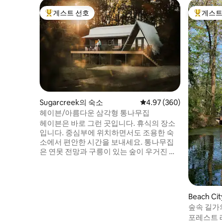
게스트 선호
게스트
상위 게스트 선호
상위 게
Sugarcreek의 숙소
평점 4.97점(5점 만점), 
4.97 (360)
헤이븐/아름다운 삼각형 통나무집
헤이븐은 바로 그런 곳입니다. 휴식의 장소
입니다. 중심부에 위치하면서도 조용한 숙
소에서 편안한 시간을 보내세요. 통나무집
은 연못 전망과 구릉이 있는 숲이 우거진 지
역에 자리잡고 있습니다. 아름다운 아미시
시골 중심부에 위치하고 있으며 인기 관광
지에서 불과 몇 분 거리에 있습니다. 거실 공
간에는 시설이 완비된 주방, 세탁기와 건조
Beach C
기, 스마트 TV와 벽난로를 즐길 수 있는 편안
숲속 길가의
한 가구가 마련되어 있습니다. 1층에 킹사이
파이어
포레스트 레인 통나무집
즈 침대와 욕조가 있습니다. 로프트에는 퀸