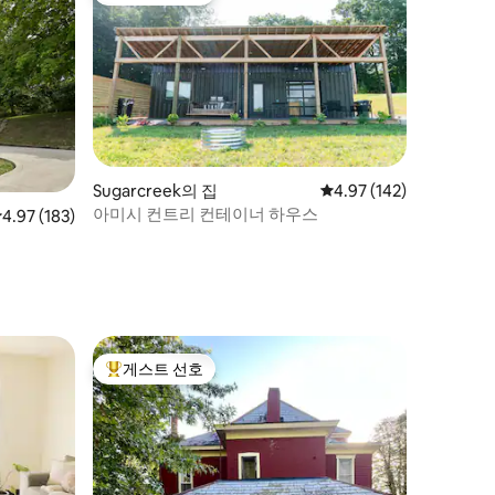
Sugarcreek의 집
평점 4.97점(5점 만점), 
4.97 (142)
아미시 컨트리 컨테이너 하우스
점 4.97점(5점 만점), 후기 183개
4.97 (183)
게스트 선호
상위 게스트 선호