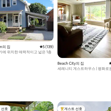
후기 127개
on의 집
평점 5점(5점 만점), 후기 139개
5 (139)
가에 위치한 매력적이고 넓은 1층
Beach City의 집
세레니티 게스트하우스 | 평화로운
수 욕조
 선호
게스트 선호
스트 선호
상위 게스트 선호