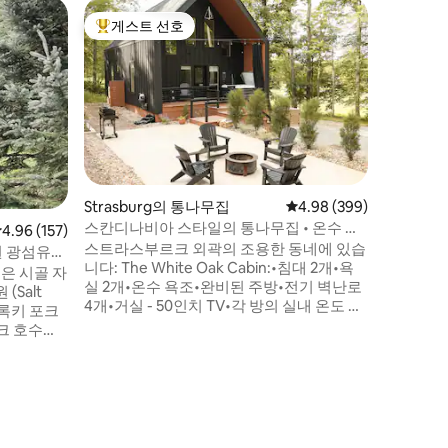
Beach 
게스트 선호
게스트
상위 게스트 선호
상위 게
온수 욕조
자형 숙소
크리크사이
운 아미시
아시스입니
베를린에서
관광지가 
의 전당도
형 숙소에
요한 모든
Strasburg의 통나무집
평점 4.98점(5점 만점), 
4.98 (399)
뜻한 욕조
스칸디나비아 스타일의 통나무집 • 온수 욕
점 4.96점(5점 만점), 후기 157개
4.96 (157)
겨보세요.
조 • 화덕 •
스트라스부르크 외곽의 조용한 동네에 있습
A자형 주
원 광섬유
니다: The White Oak Cabin:•침대 2개•욕
n) 은 시골 자
실 2개•온수 욕조•완비된 주방•전기 벽난로
(Salt
4개•거실 - 50인치 TV•각 방의 실내 온도 조
며 록키 포크
절•로프트로 올라가는 발판 사다리 로프트
내: • 업무 공간 • 2명이 잘 수 있는 대형 조립
있습니다.
식 소파 1개 • 50인치 TV • 벽난로 30분 거리
와 사슴을
> 프로 축구 명예의 전당 15분 거리 > 슈가크
리크(아미시 마을) 20분 거리 > 와이너리 6
곳 60분 거리 > 커야호가 밸리 국립공원
가족을 수
 새로운 중