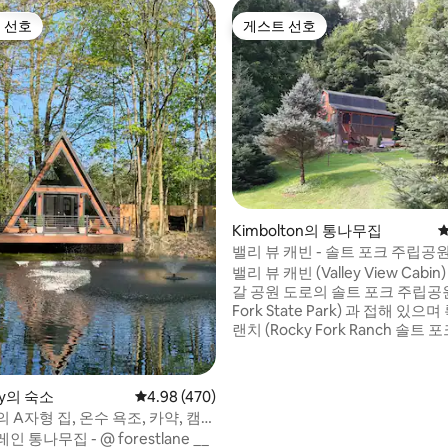
 선호
게스트 선호
스트 선호
게스트 선호
후기 360개
Kimbolton의 통나무집
평
밸리 뷰 캐빈 - 솔트 포크 주립공
와이파이
밸리 뷰 캐빈 (Valley View Cabi
갈 공원 도로의 솔트 포크 주립공원 
Fork State Park) 과 접해 있으
랜치 (Rocky Fork Ranch 솔트 포크 호수는
흙길을 따라 차로 가까운 거리에 
현관에 선별된 현관에서 앉아 새
즐기고 이웃을 즐겨보세요. 청결은 우리의
ity의 숙소
평점 4.98점(5점 만점), 후기 470개
4.98 (470)
것입니다! 오두막은 2명에게 가장 적합하지
 A자형 집, 온수 욕조, 카약, 캠프
만 소파 베드를 사용하여 소규모 
 - @ forestlane __
용할 수 있습니다. 편안함을 위한