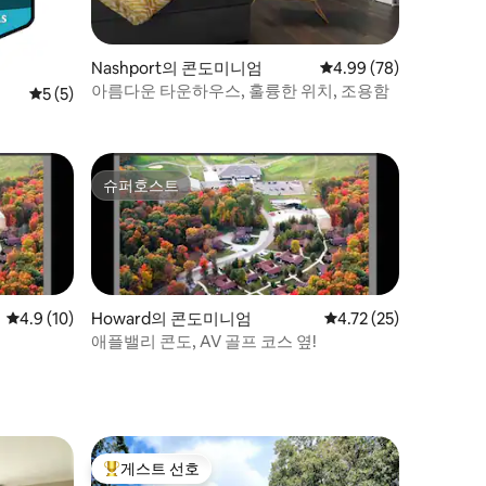
Nashport의 콘도미니엄
평점 4.99점(5점 만점),
4.99 (78)
아름다운 타운하우스, 훌륭한 위치, 조용함
평점 5점(5점 만점), 후기 5개
5 (5)
슈퍼호스트
슈퍼호스트
평점 4.9점(5점 만점), 후기 10개
4.9 (10)
Howard의 콘도미니엄
평점 4.72점(5점 만점),
4.72 (25)
애플밸리 콘도, AV 골프 코스 옆!
게스트 선호
상위 게스트 선호