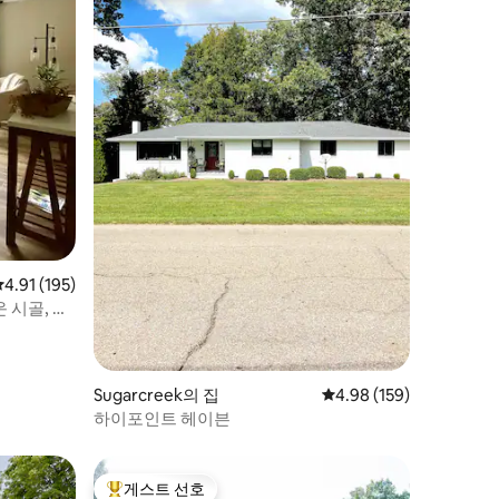
평점 4.91점(5점 만점), 후기 195개
4.91 (195)
 시골, 온
Sugarcreek의 집
평점 4.98점(5점 만점), 
4.98 (159)
하이포인트 헤이븐
게스트 선호
상위 게스트 선호