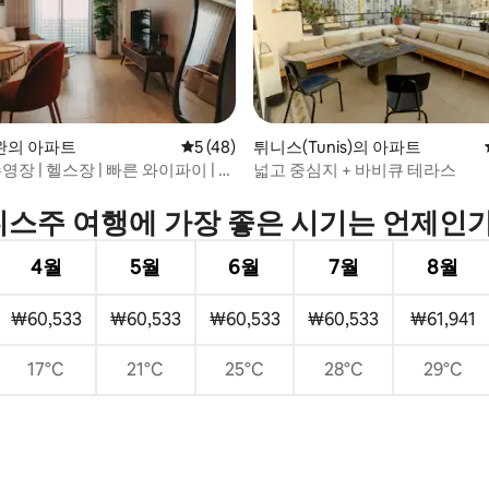
 후기 33개
완의 아파트
평점 5점(5점 만점), 후기 48개
5 (48)
튀니스(Tunis)의 아파트
수영장 | 헬스장 | 빠른 와이파이 | 스
넓고 중심지 + 바비큐 테라스
스주 여행에 가장 좋은 시기는 언제인
4월
5월
6월
7월
8월
₩60,533
₩60,533
₩60,533
₩60,533
₩61,941
17°C
21°C
25°C
28°C
29°C