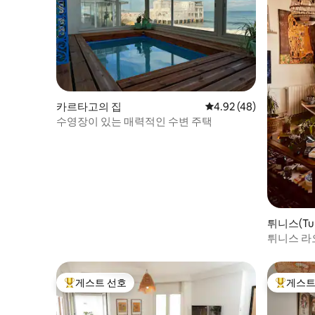
카르타고의 집
평점 4.92점(5점 만점),
4.92 (48)
수영장이 있는 매력적인 수변 주택
튀니스(Tun
튀니스 라오트
매력적이고
게스트 선호
게스트
상위 게스트 선호
상위 게