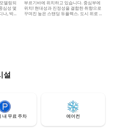
리모델링되
부르기바에 위치하고 있습니다. 중심부에
위치! 현대성과 진정성을 결합한 취향으로
디나, 박물
꾸며진 높은 스탠딩 듀플렉스. 도시 위로 지
와 레스토
는 해를 감상할 수 있는 멋진 전망을 자랑하
 느끼기에
는 옥상. 해변, 레스토랑, 공원, 영화관, 쇼핑
센터 및 모든 편의시설에서 도보로 몇 분 거
리에 있습니다. 5G 와이파이가 있는 초고속
에는 집처
인터넷과 매우 높은 수준의 요구 사항과 편
모든 장비
안함을 충족하는 모든 편의시설이 갖춰져
있습니다.
시설
 내 무료 주차
에어컨