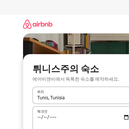
콘
텐
츠
로
바
로
가
기
튀니스주의 숙소
에어비앤비에서 독특한 숙소를 예약하세요.
위치
결과가 나오면 위·아래 화살표 키를 사용하거나 터치
체크인