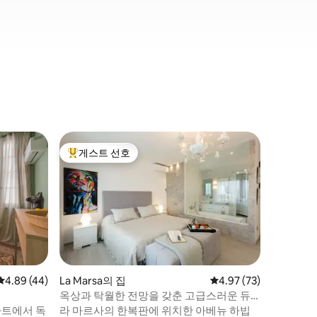
튀니스(Tu
게스트 선호
게스트 
상위 게스트 선호
게스트 
엘 마나르
엘 마나르
신 것을 
부 사이드
이곳에서는
정통적이고
보실 수 있습니다. 도자
터치, 빈
를 담고 있습니다. 가족
평점 4.89점(5점 만점), 후기 44개
4.89 (44)
La Marsa의 집
평점 4.97점(5점 만점),
4.97 (73)
혼자라면,
옥상과 탁월한 전망을 갖춘 고급스러운 듀
플렉스
파트에서 독
라 마르사의 한복판에 위치한 아베뉴 하빕