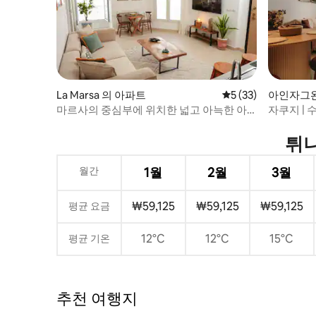
La Marsa 의 아파트
평점 5점(5점 만점),
5 (33)
아인자그
마르사의 중심부에 위치한 넓고 아늑한 아
자쿠지 | 
파트
마트홈
튀니
월간
1월
2월
3월
₩59,125
₩59,125
₩59,125
평균 요금
12°C
12°C
15°C
평균 기온
추천 여행지