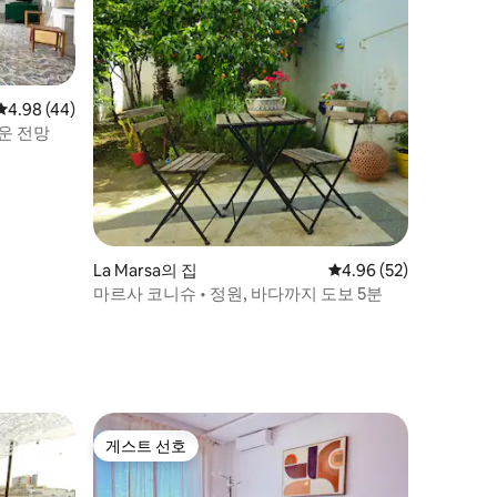
평점 4.98점(5점 만점), 후기 44개
4.98 (44)
운 전망
La Marsa의 집
평점 4.96점(5점 만점),
4.96 (52)
마르사 코니슈 • 정원, 바다까지 도보 5분
게스트 선호
게스트 선호