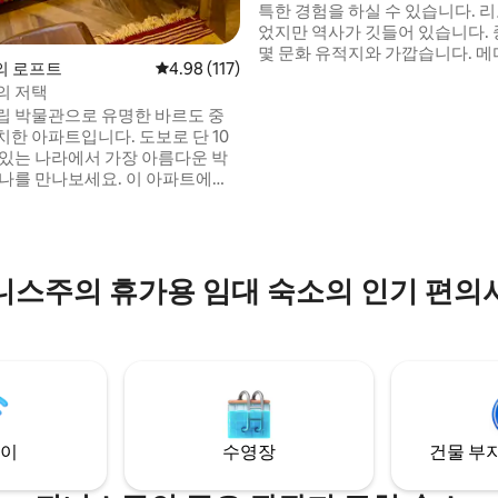
특한 경험을 하실 수 있습니다. 
었지만 역사가 깃들어 있습니다. 중심성 몇
몇 문화 유적지와 가깝습니다. 메
o의 로프트
평점 4.98점(5점 만점), 후기 117개
4.98 (117)
관, 기타 기념물뿐만 아니라 카페
의 저택
랑도 가깝습니다. 도시의 활기를
립 박물관으로 유명한 바르도 중
이상적인 곳입니다. 대중교통으로 접근 가
치한 아파트입니다. 도보로 단 10
능합니다. 안락함 아늑하고 따뜻한 분위기
 후기 66개
 있는 나라에서 가장 아름다운 박
에서 과거로 떠나는 여행. 아파트
하나를 만나보세요. 이 아파트에서
럼 편안하게 지내기 위해 필요한 
의 로마 수로에 대한 멋진 전망을
가 갖춰져 있습니다.
니다. 라네야는 다양한 상점, 레스
페를 제공하는 활기찬 지역입니다.
디나, 유명한 에즈 지투나 모스크
니스주의 휴가용 임대 숙소의 인기 편의
15분 거리에 있습니다. 이 아파트
인 편의시설을 모두 갖추고 있으
넓습니다.
이
수영장
건물 부지