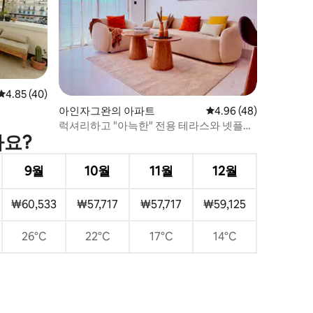
평점 4.85점(5점 만점), 후기 40개
4.85 (40)
아인자그완의 아파트
평점 4.96점(5점 만점),
4.96 (48)
럭셔리하고 "아늑한" 전용 테라스와 넷플릭
가요?
스
9월
10월
11월
12월
₩60,533
₩57,717
₩57,717
₩59,125
26°C
22°C
17°C
14°C