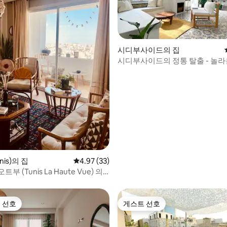
시디부사이드의 집
시디부사이드의 정통 탈출 - 놀라
 후기 48개
is)의 집
평점 4.97점(5점 만점), 후기 33개
4.97 (33)
부 (Tunis La Haute Vue) 의
 아늑한 숙소
 선호
게스트 선호
스트 선호
게스트 선호