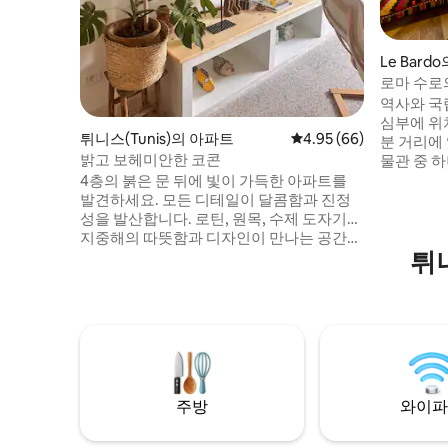
Le Bard
로마 수로
역사와 국
심부에 위
튀니스(Tunis)의 아파트
평점 4.95점(5점 만점),
4.95 (66)
분 거리에
밝고 보헤미안한 코콘
물관 중 
는 바르도
4층의 붉은 문 뒤에 빛이 가득한 아파트를
볼 수 있습
발견하세요. 모든 디테일이 달콤함과 진정
토랑, 카
성을 발산합니다. 로틴, 원목, 수제 도자기…
공항과 메
지중해의 따뜻함과 디자인이 만나는 공간입
튀
에서 불과 
니다. 휴식을 취하고, 숨을 쉬고, 즐거운 시
는 현대적
간을 보내세요. 평화로운 객실, 에메랄드 그
며 밝고 
린 액센트가 있는 워크인 샤워실, 아침 커피
를 마실 수 있는 꽃이 가득한 테라스. 모든 것
이 여러분을 편안하게 해줍니다. 부드럽고
영감을 주는 휴가를 보낼 수 있는 시대를 초
월한 장소입니다.
주방
와이파