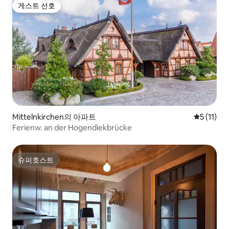
게스트 선호
게스트 선호
Mittelnkirchen의 아파트
평점 5점(5
5 (11)
Ferienw. an der Hogendiekbrücke
슈퍼호스트
슈퍼호스트