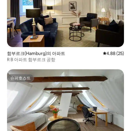
함부르크(Hamburg)의 아파트
평점 4.88점(5
4.88 (25)
R B 아파트 함부르크 공항
슈퍼호스트
슈퍼호스트