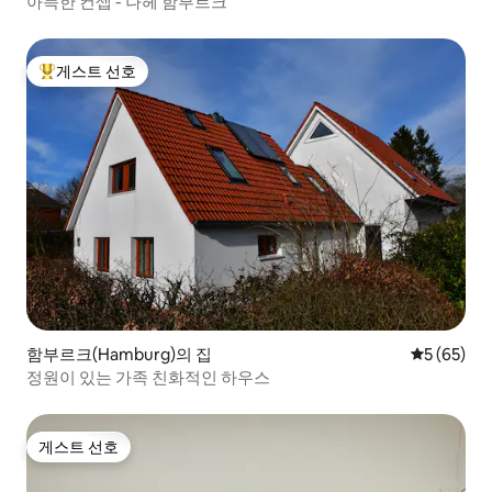
아늑한 컨셉 - 나헤 함부르크
게스트 선호
상위 게스트 선호
함부르크(Hamburg)의 집
평점 5점(5
5 (65)
정원이 있는 가족 친화적인 하우스
게스트 선호
게스트 선호