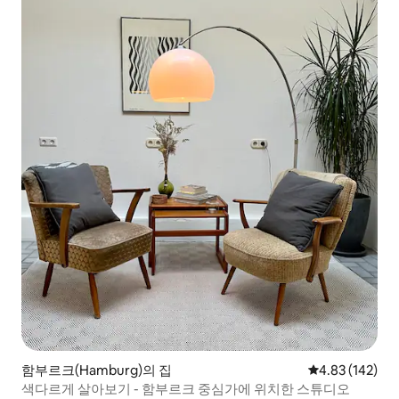
함부르크(Hamburg)의 집
평점 4.83점(5점
4.83 (142)
색다르게 살아보기 - 함부르크 중심가에 위치한 스튜디오