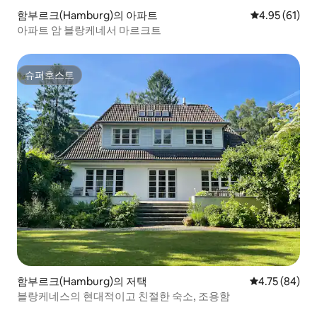
함부르크(Hamburg)의 아파트
평점 4.95점(5
4.95 (61)
아파트 암 블랑케네서 마르크트
슈퍼호스트
슈퍼호스트
함부르크(Hamburg)의 저택
평점 4.75점(5
4.75 (84)
블랑케네스의 현대적이고 친절한 숙소, 조용함