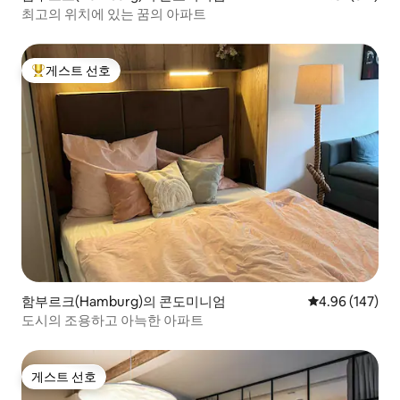
최고의 위치에 있는 꿈의 아파트
게스트 선호
상위 게스트 선호
함부르크(Hamburg)의 콘도미니엄
평점 4.96점(5점
4.96 (147)
도시의 조용하고 아늑한 아파트
게스트 선호
게스트 선호