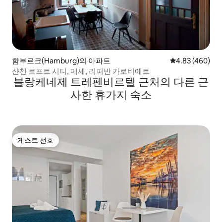
함부르크(Hamburg)의 아파트
평점 4.83점(5점
4.83 (460)
샨첸 로프트 시티, 메세, 리퍼반 카로비에트
블랑케네제 트레펜비르텔 근처의 다른 근
사한 휴가지 숙소
게스트 선호
게스트 선호