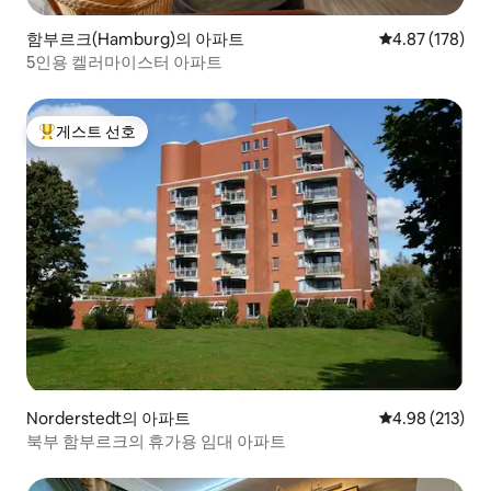
함부르크(Hamburg)의 아파트
평점 4.87점(5점
4.87 (178)
5인용 켈러마이스터 아파트
게스트 선호
상위 게스트 선호
Norderstedt의 아파트
평점 4.98점(5점
4.98 (213)
북부 함부르크의 휴가용 임대 아파트