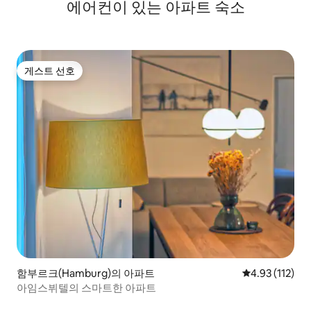
에어컨이 있는 아파트 숙소
게스트 선호
게스트 선호
함부르크(Hamburg)의 아파트
평점 4.93점(5
4.93 (112)
아임스뷔텔의 스마트한 아파트