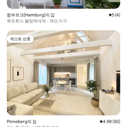
함부르크(Hamburg)의 집
평점 5점(
5 (4)
뤼트휘스 블랑케네제 - 계단 지구
게스트 선호
게스트 선호
Pinneberg의 집
평점 4.98점(5
4.98 (50)