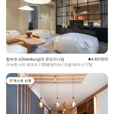
함부르크(Hamburg)의 콘도미니엄
평점 4.93점(5점
4.93 (107)
아늑한 시티 로프트 | 125평방미터 | 전용 테라스 | 7명
게스트 선호
상위 게스트 선호