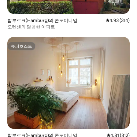
함부르크(Hamburg)의 콘도미니엄
평점 4.93점(5점
4.93 (314)
오텐센의 달콤한 아파트
슈퍼호스트
슈퍼호스트
함부르크(Hamburg)의 콘도미니엄
평점 4.81점(5
4.81 (312)