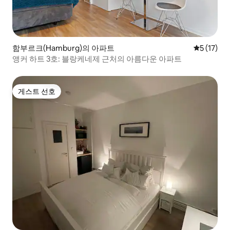
함부르크(Hamburg)의 아파트
평점 5점(5
5 (17)
앵커 하트 3호: 블랑케네제 근처의 아름다운 아파트
게스트 선호
게스트 선호