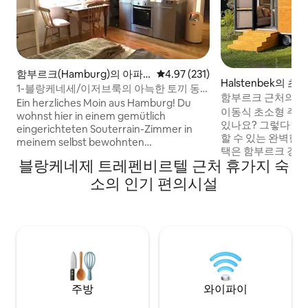
함부르크(Hamburg)의 아파
평점 4.97점(5점 만점), 후기 231
4.97 (231)
Halstenbek의 초
트
1-블랑케네세/이저브룩의 아늑한 토끼 동
함부르크 근처의 초
굴
Ein herzliches Moin aus Hamburg! Du
이동식 초소형 주택
wohnst hier in einem gemütlich
있나요? 그렇다면 
eingerichteten Souterrain-Zimmer in
할 수 있는 완벽한 기회입니
meinem selbst bewohnten
택은 함부르크 경계에
Einfamilienhaus im ruhigen Elbvorort
블랑케네제 트레펜비르텔 근처 휴가지 숙
(S3 역 "Krupun
Blankenese. Dein Bereich ist separat
지 17분, 레퍼반이
소의 인기 편의시설
zugänglich und hat ein eigenes Bad,
서 약 20 ~ 25분 
sodass du dich ungestört zurückziehen
도보로 10분 거리에 있습
kannst. Er eignet sich gut für 1–2
A23 ("Krupunder
Personen, die es ruhig und privat
게 도착할 수 있습니
mögen. Das Zimmer ist liebevoll
eingerichtet und bietet alles für einen
angenehmen Aufenthalt. Bei Fragen
melde dich gern – ich freue mich auf
dich!
주방
와이파이