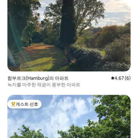
함부르크(Hamburg)의 아파트
평점 4.67점(
4.67 (6)
녹지를 마주한 채광이 풍부한 아파트
게스트 선호
상위 게스트 선호