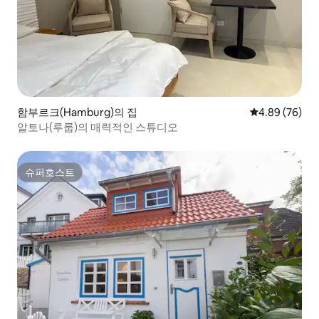
함부르크(Hamburg)의 집
평점 4.89점(5
4.89 (76)
알토나(루룹)의 매력적인 스튜디오
슈퍼호스트
슈퍼호스트