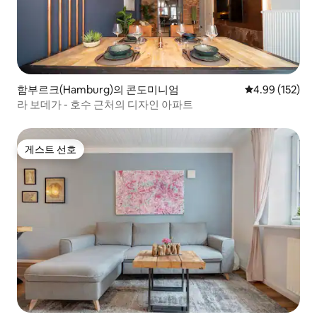
함부르크(Hamburg)의 콘도미니엄
평점 4.99점(5점
4.99 (152)
라 보데가 - 호수 근처의 디자인 아파트
게스트 선호
게스트 선호