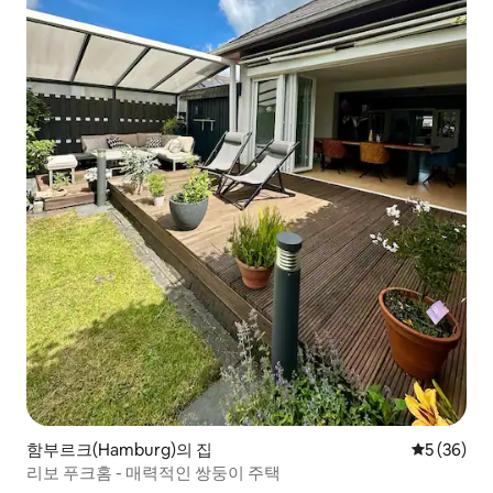
함부르크(Hamburg)의 집
평점 5점(5
5 (36)
리보 푸크홈 - 매력적인 쌍둥이 주택