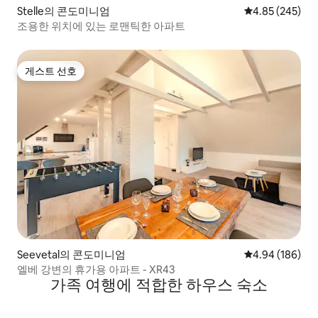
Stelle의 콘도미니엄
평점 4.85점(5점
4.85 (245)
조용한 위치에 있는 로맨틱한 아파트
게스트 선호
게스트 선호
Seevetal의 콘도미니엄
평점 4.94점(5점
4.94 (186)
엘베 강변의 휴가용 아파트 - XR43
가족 여행에 적합한 하우스 숙소