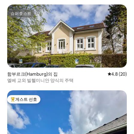
슈퍼호스트
슈퍼호스트
함부르크(Hamburg)의 집
평점 4.8점(5
4.8 (20)
엘베 교외 빌헬미니안 양식의 주택
게스트 선호
상위 게스트 선호