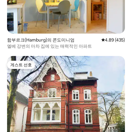
함부르크(Hamburg)의 콘도미니엄
평점 4.89점(5점
4.89 (435)
엘베 강변의 마차 집에 있는 매력적인 아파트
게스트 선호
게스트 선호