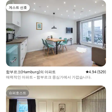
게스트 선호
게스트 선호
함부르크(Hamburg)의 아파트
평점 4.94점(5점
4.94 (529)
매력적인 아파트 – 함부르크 중심가에서 가깝습니다.
슈퍼호스트
슈퍼호스트