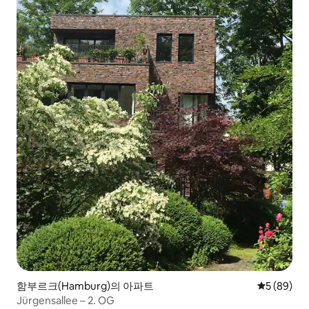
함부르크(Hamburg)의 아파트
평점 5점(5
5 (89)
Jürgensallee – 2. OG