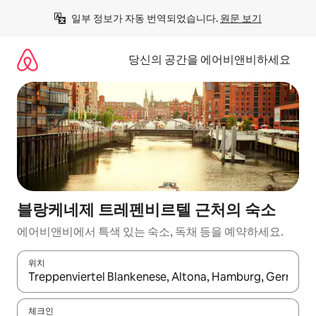
콘
일부 정보가 자동 번역되었습니다. 
원문 보기
텐
츠
로
당신의 공간을 에어비앤비하세요
바
로
가
기
블랑케네제 트레펜비르텔 근처의 숙소
에어비앤비에서 특색 있는 숙소, 독채 등을 예약하세요.
위치
결과가 나오면 위·아래 화살표 키를 사용하거나 터치 또는 스와이프
체크인