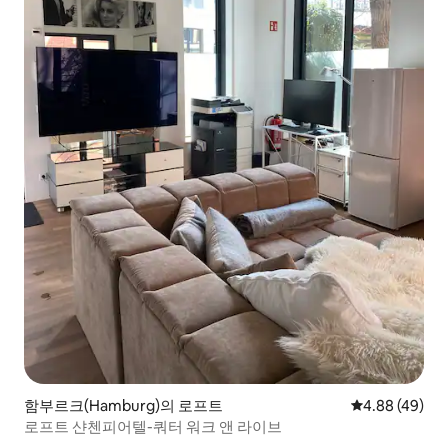
함부르크(Hamburg)의 로프트
평점 4.88점(5
4.88 (49)
로프트 샨첸피어텔-쿼터 워크 앤 라이브