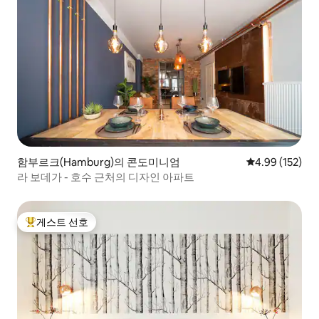
함부르크(Hamburg)의 콘도미니엄
평점 4.99점(5점
4.99 (152)
라 보데가 - 호수 근처의 디자인 아파트
게스트 선호
상위 게스트 선호