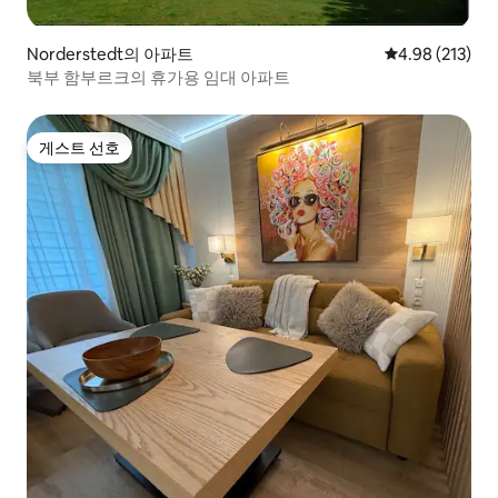
Norderstedt의 아파트
평점 4.98점(5점
4.98 (213)
북부 함부르크의 휴가용 임대 아파트
게스트 선호
게스트 선호