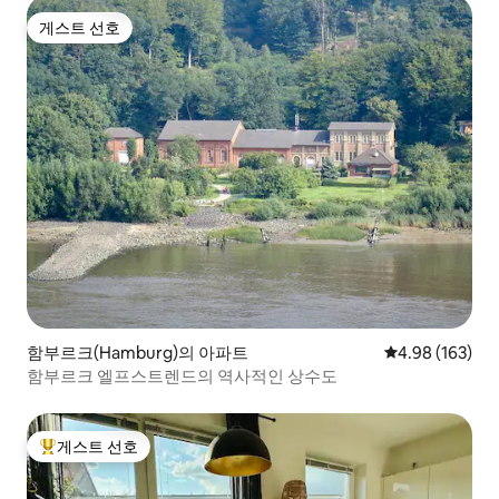
게스트 선호
게스트 선호
함부르크(Hamburg)의 아파트
평점 4.98점(5점
4.98 (163)
함부르크 엘프스트렌드의 역사적인 상수도
게스트 선호
상위 게스트 선호