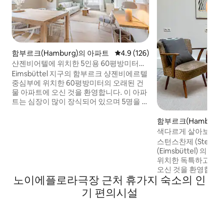
함부르크(Hamburg)의 아파트
평점 4.9점(5점 만점), 후기 126
4.9 (126)
샨젠비어텔에 위치한 5인용 60평방미터의
오래된 건물
Eimsbüttel 지구의 함부르크 샹젠비에르텔
중심부에 위치한 60평방미터의 오래된 건
물 아파트에 오신 것을 환영합니다. 이 아파
트는 심장이 많이 장식되어 있으며 5명을 수
용할 수 있습니다. • 커플, 가족 단위 또는 소
규모 그룹에 이상적입니다. • 60평방미터/
함부르크(Hamburg
침실 2개 + 거실에 소파 베드 1개 • 주방, 욕
색다르게 살아보기 
실, 화장실, 와이파이 완비 • 함부르크의 대
치한 스튜디오
스턴스찬제 (Stern
중교통을 쉽게 이용할 수 있습니다. •
(Eimsbüttel) 
Schanzenviertel까지 조용한 외곽에 있습
위치한 독특하고 
니다. • 열쇠 보관함으로 셀프 체크인
오신 것을 환영합니다
노이에플로라극장 근처 휴가지 숙소의 인
주택은 도시의 분
조화를 제공하는 
기 편의시설
입니다. 이 숙소는
인상적입니다. 조용
고 있으며, 도보로