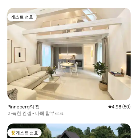
게스트 선호
게스트 선호
Pinneberg의 집
평점 4.98점(5
4.98 (50)
아늑한 컨셉 - 나헤 함부르크
게스트 선호
상위 게스트 선호