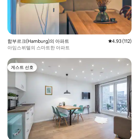
함부르크(Hamburg)의 아파트
평점 4.93점(5
4.93 (112)
아임스뷔텔의 스마트한 아파트
게스트 선호
게스트 선호