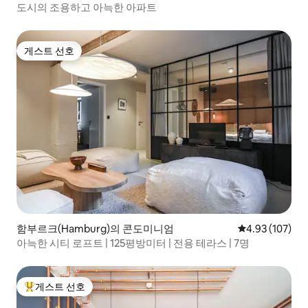
도시의 조용하고 아늑한 아파트
게스트 선호
게스트 선호
함부르크(Hamburg)의 콘도미니엄
평점 4.93점(5점
4.93 (107)
아늑한 시티 로프트 | 125평방미터 | 전용 테라스 | 7명
게스트 선호
상위 게스트 선호