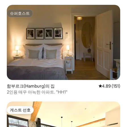
슈퍼호스트
슈퍼호스트
함부르크(Hamburg)의 집
평점 4.89점(5
4.89 (151)
2인용 매우 아늑한 아파트. "HH1"
게스트 선호
게스트 선호