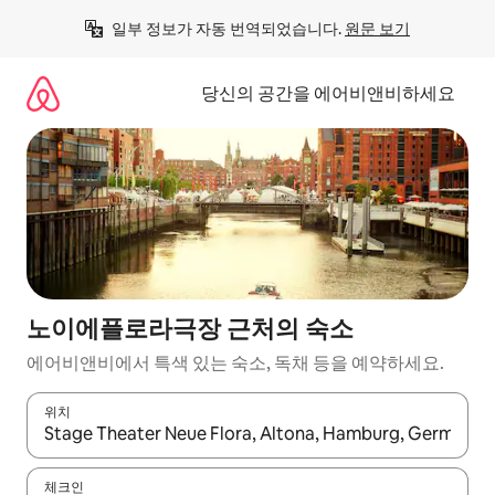
콘
일부 정보가 자동 번역되었습니다. 
원문 보기
텐
츠
로
당신의 공간을 에어비앤비하세요
바
로
가
기
노이에플로라극장 근처의 숙소
에어비앤비에서 특색 있는 숙소, 독채 등을 예약하세요.
위치
결과가 나오면 위·아래 화살표 키를 사용하거나 터치 또는 스와이프
체크인