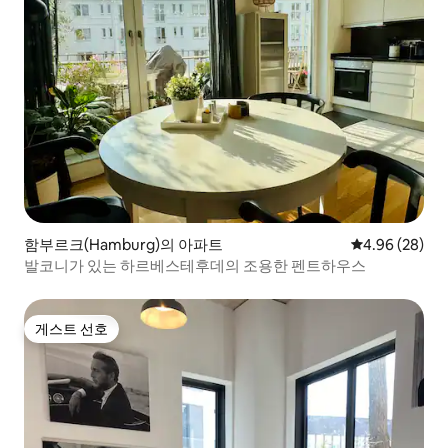
함부르크(Hamburg)의 아파트
평점 4.96점(5
4.96 (28)
발코니가 있는 하르베스테후데의 조용한 펜트하우스
게스트 선호
게스트 선호