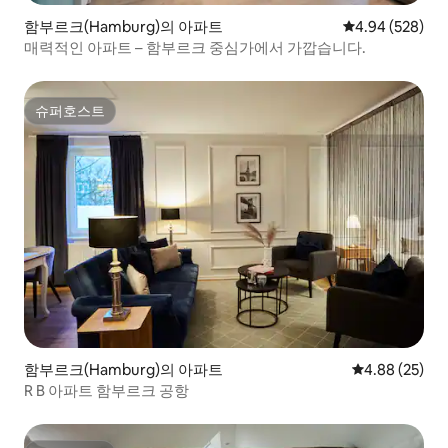
함부르크(Hamburg)의 아파트
평점 4.94점(5점
4.94 (528)
매력적인 아파트 – 함부르크 중심가에서 가깝습니다.
슈퍼호스트
슈퍼호스트
함부르크(Hamburg)의 아파트
평점 4.88점(5
4.88 (25)
R B 아파트 함부르크 공항