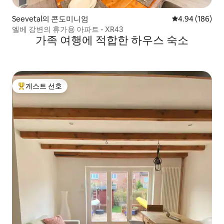
Seevetal의 콘도미니엄
평점 4.94점(5점
4.94 (186)
엘베 강변의 휴가용 아파트 - XR43
가족 여행에 적합한 하우스 숙소
게스트 선호
상위 게스트 선호