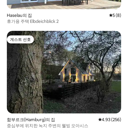
Haselau의 집
평점 5점(
5 (8)
휴가용 주택 Elbdeichblick 2
게스트 선호
게스트 선호
함부르크(Hamburg)의 집
평점 4.93점(5점
4.93 (256)
중심부에 위치한 녹지 주변의 웰빙 오아시스