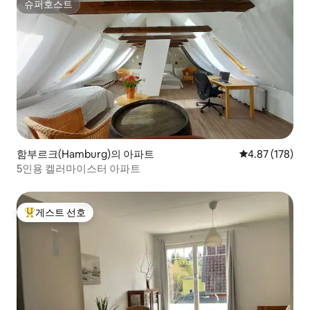
슈퍼호스트
슈퍼호스트
함부르크(Hamburg)의 아파트
평점 4.87점(5점
4.87 (178)
5인용 켈러마이스터 아파트
게스트 선호
상위 게스트 선호