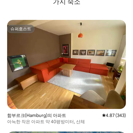
가지 숙소
슈퍼호스트
슈퍼호스트
함부르크(Hamburg)의 아파트
평점 4.87점(5점
4.87 (343)
아늑한 작은 아파트 약 40평방미터, 샨체