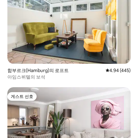
함부르크(Hamburg)의 로프트
평점 4.94점(5점
4.94 (445)
아임스뷔텔의 보석
게스트 선호
게스트 선호