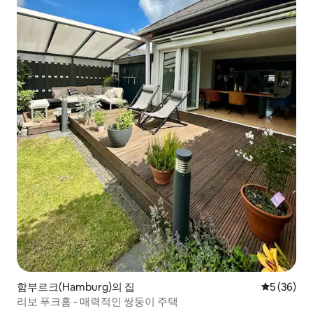
함부르크(Hamburg)의 집
평점 5점(5
5 (36)
리보 푸크홈 - 매력적인 쌍둥이 주택