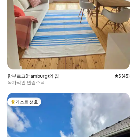
함부르크(Hamburg)의 집
평점 5점(5
5 (45)
목가적인 연립주택
게스트 선호
상위 게스트 선호