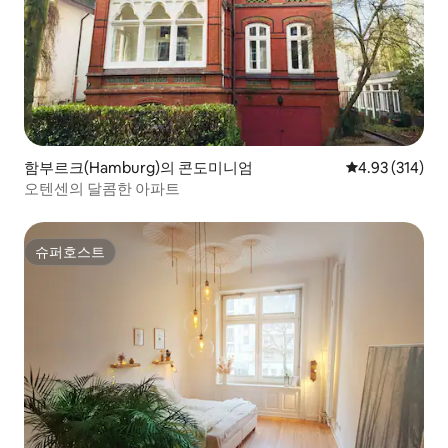
함부르크(Hamburg)의 콘도미니엄
평점 4.93점(5점
4.93 (314)
오텐센의 달콤한 아파트
슈퍼호스트
슈퍼호스트