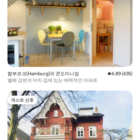
함부르크(Hamburg)의 콘도미니엄
평점 4.89점(5점
4.89 (435)
엘베 강변의 마차 집에 있는 매력적인 아파트
게스트 선호
게스트 선호