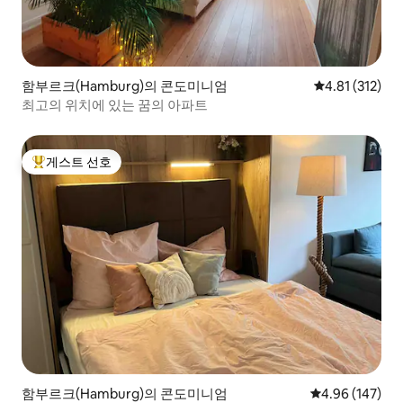
함부르크(Hamburg)의 콘도미니엄
평점 4.81점(5
4.81 (312)
최고의 위치에 있는 꿈의 아파트
게스트 선호
상위 게스트 선호
함부르크(Hamburg)의 콘도미니엄
평점 4.96점(5점
4.96 (147)