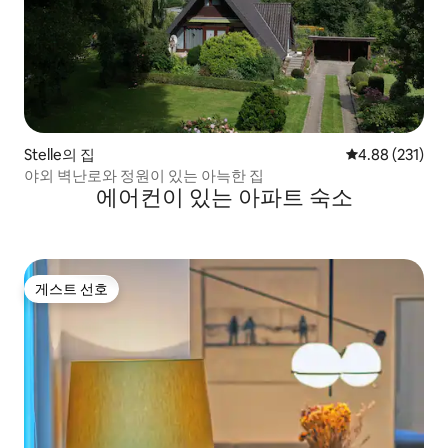
Stelle의 집
평점 4.88점(5점
4.88 (231)
야외 벽난로와 정원이 있는 아늑한 집
에어컨이 있는 아파트 숙소
게스트 선호
게스트 선호