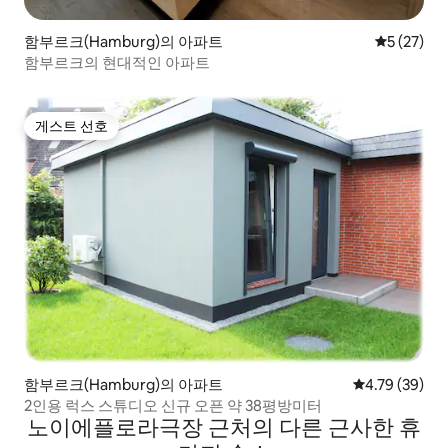
함부르크(Hamburg)의 아파트
평점 5점(5
5 (27)
함부르크의 현대적인 아파트
게스트 선호
게스트 선호
함부르크(Hamburg)의 아파트
평점 4.79점(5
4.79 (39)
2인용 럭스 스튜디오 신규 오픈 약 38평방미터
노이에플로라극장 근처의 다른 근사한 휴