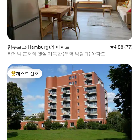
함부르크(Hamburg)의 아파트
평점 4.88점(5
4.88 (77)
하게벡 근처의 햇살 가득한 (무역 박람회) 아파트
게스트 선호
상위 게스트 선호