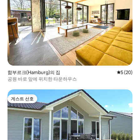
함부르크(Hamburg)의 집
평점 5점(5
5 (20)
공원 바로 앞에 위치한 타운하우스
게스트 선호
게스트 선호