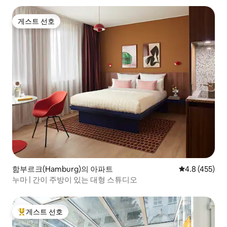
게스트 선호
게스트 선호
함부르크(Hamburg)의 아파트
평점 4.8점(5점
4.8 (455)
누마 | 간이 주방이 있는 대형 스튜디오
게스트 선호
상위 게스트 선호