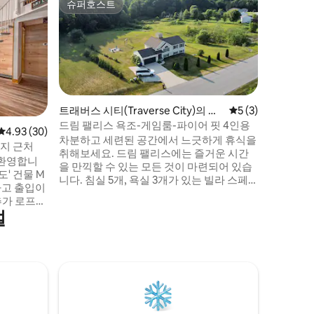
슈퍼호스트
슈퍼호스트
트래버스 시티(Traverse City)의 저
평점 5점(5점 만점)
5 (3)
택
드림 팰리스 욕조-게임룸-파이어 핏 4인용
평점 4.93점(5점 만점), 후기 30개
4.93 (30)
차분하고 세련된 공간에서 느긋하게 휴식을
롯지 근처
취해보세요. 드림 팰리스에는 즐거운 시간
 환영합니
을 만끽할 수 있는 모든 것이 마련되어 있습
도' 건물 M
니다. 침실 5개, 욕실 3개가 있는 빌라 스페
타고 출입이
셜입니다.
추가 로프트
설
게스트가 편