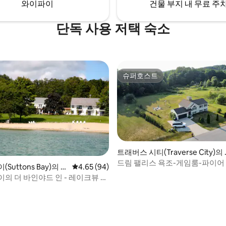
와이파이
건물 부지 내 무료 주
단독 사용 저택 숙소
슈퍼호스트
슈퍼호스트
트래버스 시티(Traverse City)의
택
드림 팰리스 욕조-게임룸-파이어 
Suttons Bay)의 저
평점 4.65점(5점 만점), 후기 94개
4.65 (94)
 후기 30개
의 더 바인야드 인 - 레이크뷰 스