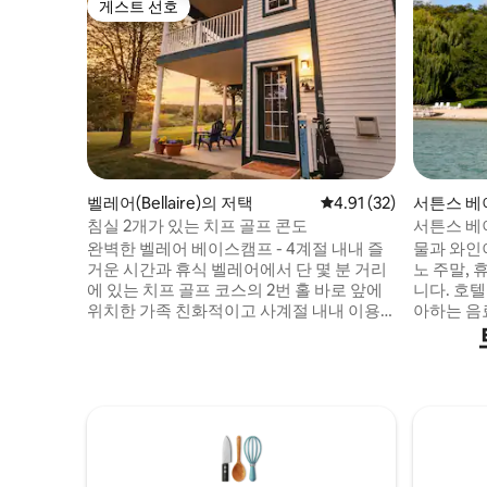
게스트 선호
게스트 선호
벨레어(Bellaire)의 저택
평점 4.91점(5점 만점),
4.91 (32)
서튼스 베이(
택
침실 2개가 있는 치프 골프 콘도
서튼스 베이
튜디오
완벽한 벨레어 베이스캠프 - 4계절 내내 즐
물과 와인
거운 시간과 휴식 벨레어에서 단 몇 분 거리
노 주말,
에 있는 치프 골프 코스의 2번 홀 바로 앞에
니다. 호
위치한 가족 친화적이고 사계절 내내 이용
아하는 음
가능한 골프장 앞 휴양지로 오신 것을 환영
니다. 욕실, 에어컨, 냉장고, 커피, 아름다운
합니다. 이 접근성이 좋은 저층 콘도에는 그
호수 전망
릴이 있는 전용 발코니 파티오, 2개의 욕실,
보세요. 
넓은 개방형 거실이 있습니다. 여름 골프 여
수트론 베이
행, 가을 단풍 투어, 슈스 마운틴 근처의 겨울
일 거리에 있
스키 모험, 일년 내내 가족과 함께하는 휴가
월 15일 ~ 
에 적합합니다.