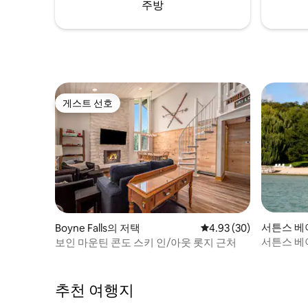
주방
게스트 선호
게스트 선호
서튼스 베이(
Boyne Falls의 저택
평점 4.93점(5점 만점),
4.93 (30)
택
서튼스 베이
보인 마운틴 콘도 스키 인/아웃 롯지 근처
튜디오
추천 여행지