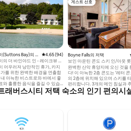
게스트 선호
게스트 선호
 후기 32개
Suttons Bay)의 저
평점 4.65점(5점 만점), 후기 94개
4.65 (94)
Boyne Falls의 저택
의 더 바인야드 인 - 레이크뷰 스
보인 마운틴 콘도 스키 인/아웃 
이 어우러져 낭만적인 휴가, 카지
완벽한 산악 휴양지에 오신 것을
 휴가를 위한 완벽한 배경을 연출합
다! 이 아늑한 2층 콘도는 '레터 콘
텔 내 아늑한 비스트로와 바에서 좋
의 2층에 위치해 있으며 스키를 
료와 훌륭한 음식을 즐길 수 있습
편리합니다. 3개의 메인 침실과 
트래버스시티 저택 숙소의 인기 편의시
를 갖춘 이 숙소는 최대 14명의 
이 완비된 아늑한 스위트를 즐겨
안하게 숙박할 수 있습니다.
편안한 숙소가 마음에 드실 거예요.
까지 1-1/2마일, 카지노까지 1마
습니다. 4월 ~ 5월 15일, 매일 5
11월 15일 영업.