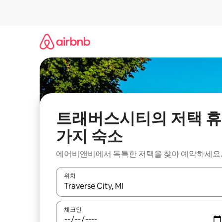
콘
텐
츠
로
바
로
가
기
트래버스시티의 저택 휴
가지 숙소
에어비앤비에서 독특한 저택을 찾아 예약하세요
위치
결과가 나오면 위·아래 화살표 키를 사용하거나 터치
체크인