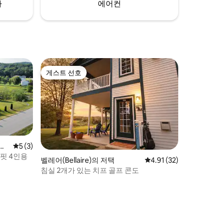
차
에어컨
게스트 선호
게스트 선호
 저
평점 5점(5점 만점), 후기 3개
5 (3)
핏 4인용
벨레어(Bellaire)의 저택
평점 4.91점(5점 만점),
4.91 (32)
침실 2개가 있는 치프 골프 콘도