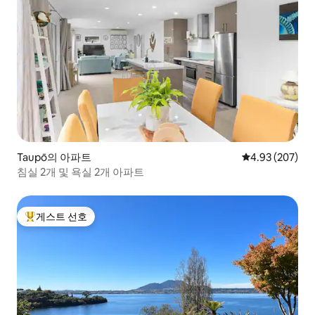
Taupō의 아파트
평점 4.93점(5점
4.93 (207)
침실 2개 및 욕실 2개 아파트
게스트 선호
상위 게스트 선호