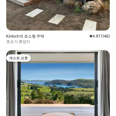
Kinloch의 초소형 주택
평점 4.97점(5점
4.97 (146)
호숫가 휴양지
게스트 선호
게스트 선호