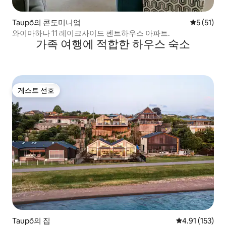
Taupō의 콘도미니엄
평점 5점(5
5 (51)
와이마하나 11 레이크사이드 펜트하우스 아파트.
가족 여행에 적합한 하우스 숙소
게스트 선호
게스트 선호
Taupō의 집
평점 4.91점(5
4.91 (153)