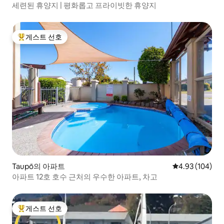
세련된 휴양지 | 평화롭고 프라이빗한 휴양지
게스트 선호
상위 게스트 선호
Taupō의 아파트
평점 4.93점(5점
4.93 (104)
아파트 12호 호수 근처의 우수한 아파트, 차고
게스트 선호
상위 게스트 선호