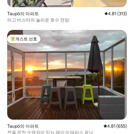
Taupō의 아파트
평점 4.81점(5
4.81 (313)
라고 비스타의 놀라운 호수 전망
게스트 선호
상위 게스트 선호
Taupō의 아파트
평점 4.81점(5점
4.81 (655)
전용 온천 수영장이 있는 레이크 테라스 유닛