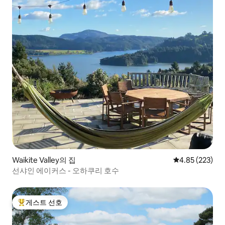
Waikite Valley의 집
평점 4.85점(5점
4.85 (223)
선샤인 에이커스 - 오하쿠리 호수
게스트 선호
상위 게스트 선호