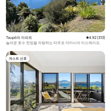
Taupō의 아파트
평점 4.92점(5
4.92 (313)
놀라운 호수 전망을 자랑하는 타우포 아카시아 이스케이프.
게스트 선호
게스트 선호