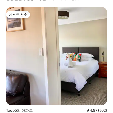
게스트 선호
게스트 선호
Taupō의 아파트
평점 4.97점(5점
4.97 (502)