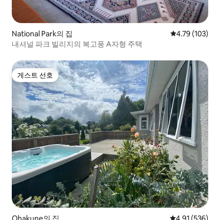
National Park의 집
평점 4.79점(5
4.79 (103)
내셔널 파크 빌리지의 복고풍 A자형 주택
게스트 선호
게스트 선호
Ohakune의 집
평점 4.91점(5점
4.91 (536)