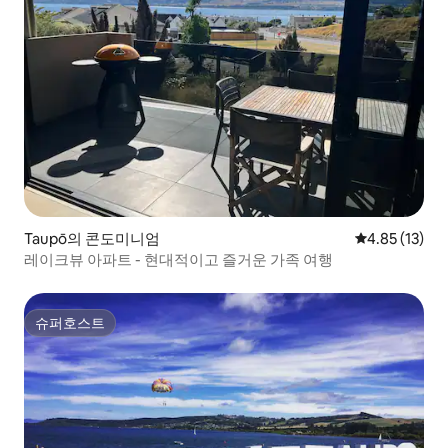
Taupō의 콘도미니엄
평점 4.85점(5
4.85 (13)
레이크뷰 아파트 - 현대적이고 즐거운 가족 여행
슈퍼호스트
슈퍼호스트