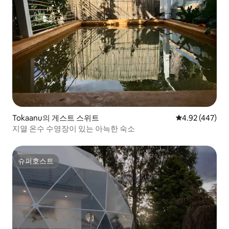
Tokaanu의 게스트 스위트
평점 4.92점(5점
4.92 (447)
지열 온수 수영장이 있는 아늑한 숙소
슈퍼호스트
슈퍼호스트