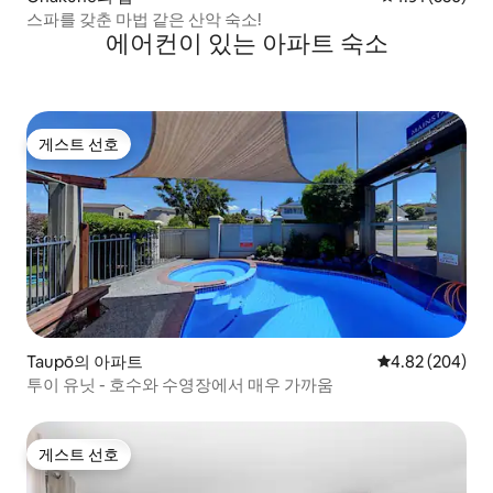
스파를 갖춘 마법 같은 산악 숙소!
에어컨이 있는 아파트 숙소
게스트 선호
게스트 선호
Taupō의 아파트
평점 4.82점(5점
4.82 (204)
투이 유닛 - 호수와 수영장에서 매우 가까움
게스트 선호
게스트 선호