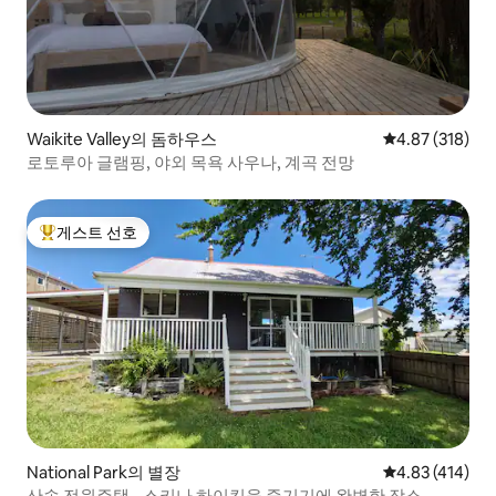
Waikite Valley의 돔하우스
평점 4.87점(5점
4.87 (318)
로토루아 글램핑, 야외 목욕 사우나, 계곡 전망
게스트 선호
상위 게스트 선호
National Park의 별장
평점 4.83점(5
4.83 (414)
산속 전원주택 - 스키나 하이킹을 즐기기에 완벽한 장소