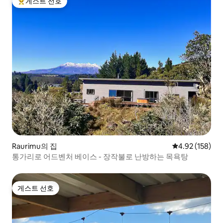
게스트 선호
상위 게스트 선호
Raurimu의 집
평점 4.92점(5점
4.92 (158)
통가리로 어드벤처 베이스 - 장작불로 난방하는 목욕탕
게스트 선호
게스트 선호