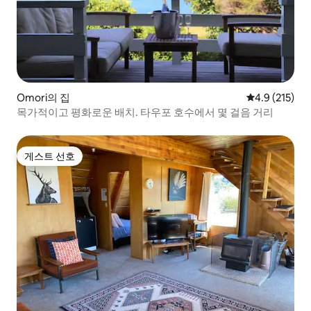
Omori의 집
평점 4.9점(5점
4.9 (215)
목가적이고 평화로운 배치. 타우포 호수에서 몇 걸음 거리
게스트 선호
게스트 선호