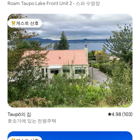
Roam Taupo Lake Front Unit 2 - 스파 수영장
게스트 선호
상위 게스트 선호
Taupō의 집
평점 4.98점(5점
4.98 (103)
호숫가에 있는 전원주택