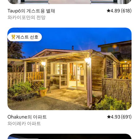
Taupō의 게스트용 별채
평점 4.89점(5점
4.89 (618)
와카이포만의 전망
게스트 선호
상위 게스트 선호
Ohakune의 아파트
평점 4.93점(5점
4.93 (691)
와이레카 아파트