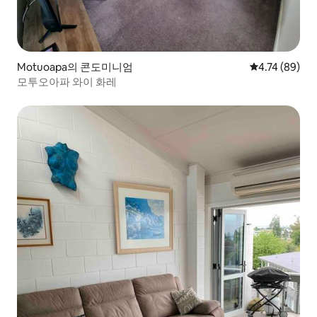
Motuoapa의 콘도미니엄
평점 4.74점(5
4.74 (89)
모투오아파 와이 화레