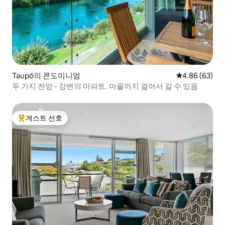
Taupō의 콘도미니엄
평점 4.86점(5
4.86 (63)
두 가지 전망 - 강변의 아파트. 마을까지 걸어서 갈 수 있음
게스트 선호
상위 게스트 선호