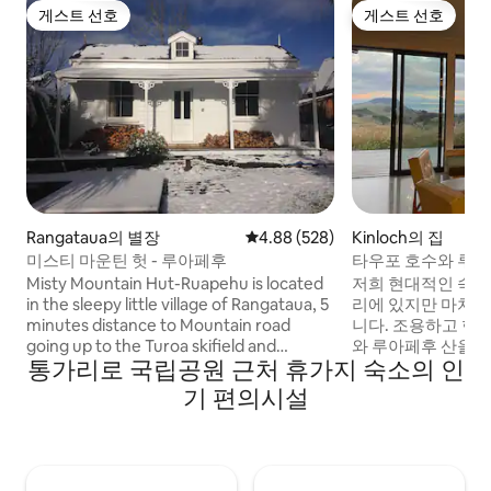
게스트 선호
게스트 선호
게스트 선호
게스트 선호
Rangataua의 별장
평점 4.88점(5점 만점), 후기 528
4.88 (528)
Kinloch의 집
미스티 마운틴 헛 - 루아페후
타우포 호수와 루아
는 아름다운 석양
Misty Mountain Hut-Ruapehu is located
저희 현대적인 숙소
in the sleepy little village of Rangataua, 5
리에 있지만 마치 
minutes distance to Mountain road
니다. 조용하고 한
going up to the Turoa skifield and
와 루아페후 산을 
통가리로 국립공원 근처 휴가지 숙소의 인
Ohakune. 1베드룸 콜로니얼 양식의 저택은
일몰을 감상할 수 
아름다운 산의 전망을 자랑합니다. 무제한
적이며, 바비큐 시설
기 편의시설
와이파이와 장작과 열 펌프가 있는 새로운
창문, 양면 벽난로
화로 덕분에 겨울에도 따뜻하게 지낼 수 있
이는 수영이나 산책을
습니다. 이곳에서 가장 좋아하는 시간은 멋
리에 있으며, 근처
진 산책/자전거를 타고 웅장한 전망을 즐길
니다. 어린이 동반에 적합하지 않습니다. 헤