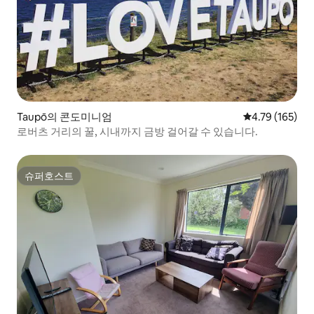
Taupō의 콘도미니엄
평점 4.79점(5
4.79 (165)
로버츠 거리의 꿀, 시내까지 금방 걸어갈 수 있습니다.
슈퍼호스트
슈퍼호스트