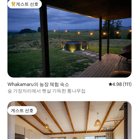
게스트 선호
상위 게스트 선호
Whakamaru의 농장 체험 숙소
평점 4.98점(5
4.98 (111)
숲 가장자리에서 햇살 가득한 통나무집
게스트 선호
게스트 선호