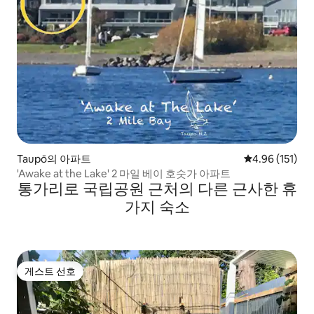
Taupō의 아파트
평점 4.96점(5
4.96 (151)
'Awake at the Lake' 2 마일 베이 호숫가 아파트
통가리로 국립공원 근처의 다른 근사한 휴
가지 숙소
게스트 선호
게스트 선호