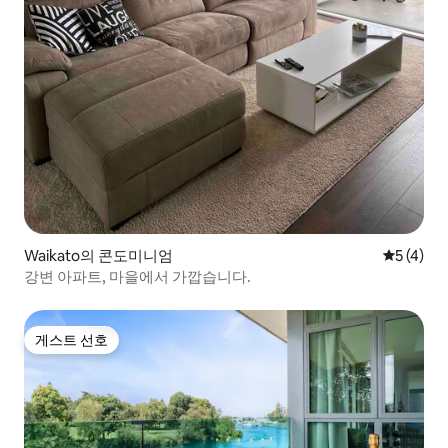
Waikato의 콘도미니엄
평점 5점(
5 (4)
강변 아파트, 마을에서 가깝습니다.
게스트 선호
게스트 선호