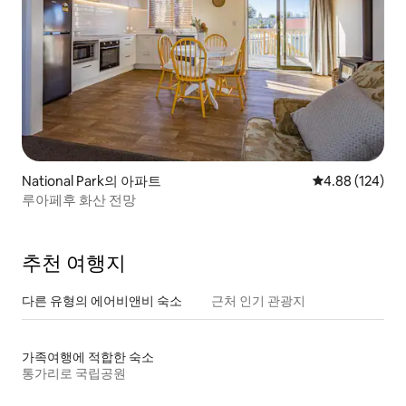
National Park의 아파트
평점 4.88점(5점
4.88 (124)
루아페후 화산 전망
추천 여행지
다른 유형의 에어비앤비 숙소
근처 인기 관광지
가족여행에 적합한 숙소
통가리로 국립공원