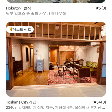
Hokuto의 별장
평점 5점(
5 (3)
남부 알프스 숲 속의 사우나 통나무집
게스트 선호
상위 게스트 선호
Toshima City의 집
평점 5점(5
5 (40)
2340inn: 치케비치 상업 지구, 지하철 4분, 옥상에서 후지산 보