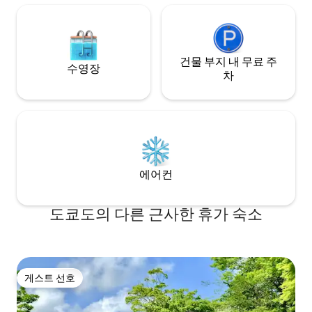
주차하고 택시로 
구에서 도보 2분 ・이케부쿠로역까지 기차
이 좋습니다. 자연환경에 대해. 호텔은 자연
로 약 5분 ・신주쿠(약 15분), 도쿄·긴자(약
환경을 갖추고 있습
30분) 등 주요 지역으로의 접근성도 탁월합
오지 않도록 조치를
니다. 도쿄 관광의 거점으로도 안성맞춤
건물 부지 내 무료 주
예방이 어렵기 때문
입니다.
수영장
스트에게는 숙박을
차
해해 주시길 부탁드
에어컨
도쿄도의 다른 근사한 휴가 숙소
게스트 선호
게스트 선호