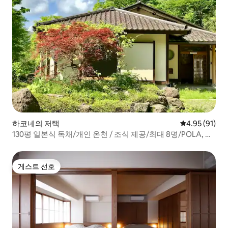
하코네의 저택
평점 4.95점(5
4.95 (91)
130평 일본식 독채/개인 온천 / 조식 제공/최대 8명/POLA, 유
리의 숲 미술관 도보
게스트 선호
게스트 선호