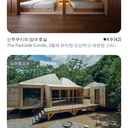
신주쿠시의 임대 호실
평점 4.9점(5
4.9 (42)
The Parkside Condo, 2층에 위치한 모던하고 세련된 스타일
의 객실
슈퍼호스트
슈퍼호스트