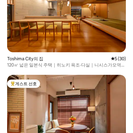
Toshima City의 집
평점 5점(5
5 (30)
120㎡ 넓은 일본식 주택｜히노키 욕조·다실｜니시스가모역
도보 1분
게스트 선호
상위 게스트 선호