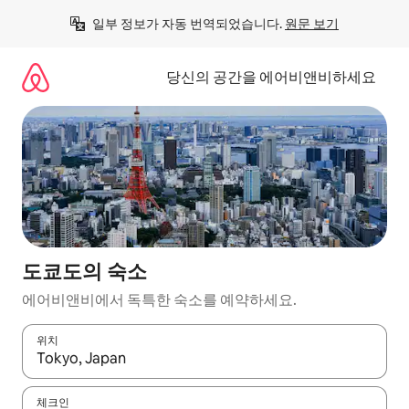
콘
일부 정보가 자동 번역되었습니다. 
원문 보기
텐
츠
로
당신의 공간을 에어비앤비하세요
바
로
가
기
도쿄도의 숙소
에어비앤비에서 독특한 숙소를 예약하세요.
위치
결과가 나오면 위·아래 화살표 키를 사용하거나 터치 또는 스와이프
체크인