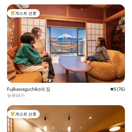
이, 아름다운 디자인 55평방미터, 일본식 다다미+거실, 욕실 2
개, 욕조 2개
게스트 선호
상위 게스트 선호
Fujikawaguchiko의 집
평점 5점(5
5 (76)
뉴유라기
게스트 선호
상위 게스트 선호