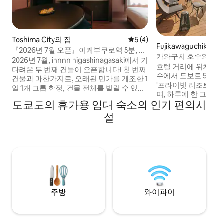
Toshima City의 집
평점 5점(5점 만점), 후기 4
5 (4)
Fujikawaguchiko
『2026년 7월 오픈』이케부쿠로역 5분, 히
카와구치 호수와 
가시나가사키역 2분 거리의 건물 전체를 임
2026년 7월, innnn higashinagasaki에서 기
수 있는 별장 사우나
호텔 거리에 위치하
대하는 호텔 'innnn-komeya'
다려온 두 번째 건물이 오픈합니다! 첫 번째
는 발코니
수에서 도보로 5분
건물과 마찬가지로, 오래된 민가를 개조한 1
'프라이빗 리조트 
일 1개 그룹 한정, 건물 전체를 빌릴 수 있는
며, 하루에 한 그
숙소입니다. 세이부 이케부쿠로선 이케부
도쿄도의 휴가용 임대 숙소의 인기 편의시
와 수영장이 있는 
쿠로역에서 5분(2역) 거리의 "히가시나가사
카와구치 호수와 산
설
키". 활기찬 상점가 안에 최대 성인 3명까지
지산과 후지와 가와
수용할 수 있고, 주방과 조리 도구도 완비된
에서 보입니다. 가
객실인 'komeya'가 탄생했습니다. ◆ 객실
거리 참고하세요. 숙소 앞 도로에 대해 저희
특징(komeya) 1층에는 넓은 현관 공간이
호텔은 산길의 메인
있습니다. 체크인 전후 짐 정리 및 귀가 준비
있으며, 앞 도로의 
시간도 여유롭게 할 수 있습니다. 객실에는
과합니다.또한 좁은
주방과 조리 도구가 갖춰져 있습니다. 근처
에이스나 대형 SUV
슈퍼마켓이나 현지에서 인기 있는 식료품
전하는 데 익숙하지
점에서 쇼핑하고, 방에서 '동네 맛'을 즐겨보
주방
와이파이
운전하지 않는 것이
세요. 그런 '히가시나가사키에 사는' 듯한 일
차 사고나 긁힘에 
상을 제공해 드립니다. ◆ 접근성 ・세이부
통과할 수 없는 경
이케부쿠로선 "히가시나가사키역" 북쪽 출