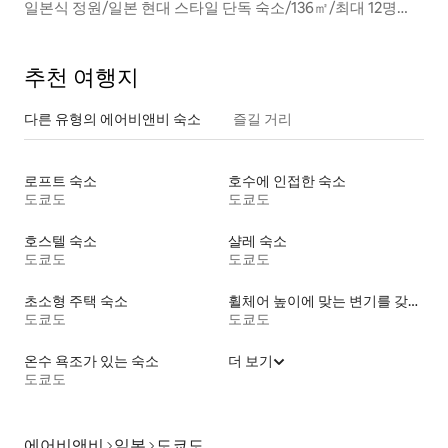
일본식 정원/일본 현대 스타일 단독 숙소/136㎡/최대 12명
【東sui京】
추천 여행지
다른 유형의 에어비앤비 숙소
즐길 거리
로프트 숙소
호수에 인접한 숙소
도쿄도
도쿄도
호스텔 숙소
샬레 숙소
도쿄도
도쿄도
초소형 주택 숙소
휠체어 높이에 맞는 변기를 갖춘 숙소
도쿄도
도쿄도
온수 욕조가 있는 숙소
더 보기
도쿄도
에어비앤비
일본
도쿄도