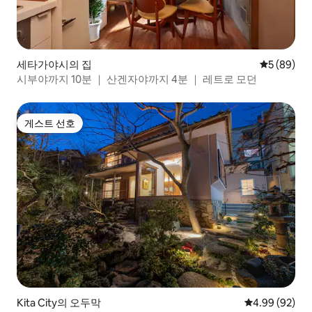
세타가야시의 집
평점 5점(5
5 (89)
시부야까지 10분 ｜ 산겐자야까지 4분 ｜ 레트로 모던
게스트 선호
게스트 선호
Kita City의 오두막
평점 4.99점(5
4.99 (92)