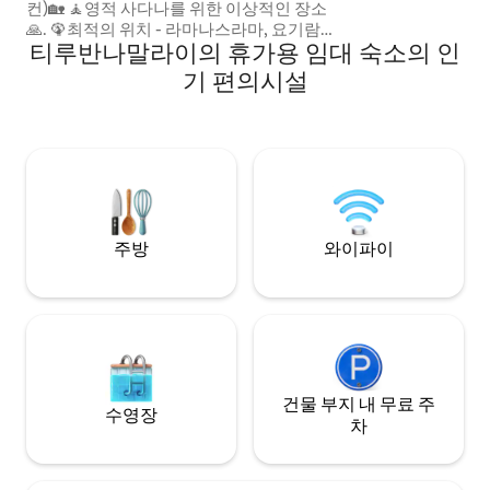
컨)🏡 🧘영적 사다나를 위한 이상적인 장소
이 좋습니다.
🙏. 🦚최적의 위치 - 라마나스라마, 요기람
티루반나말라이의 휴가용 임대 숙소의 인
& 세샤드리 아쉬람까지 도보로 몇 분🚶 좋
은 레스토랑, 자동차 스탠드 및 상점에서 가
기 편의시설
깝습니다. 🛌 2명의 게스트는 기리 프라다
크시나 또는 헥틱 마운틴 클라이밍 후 오르
토 침대에서 편안히 쉴 수 있습니다. 👩‍🍳시
설이 잘 갖춰진 주방, 편안한 침대, 초고속
와이파이가 이곳에서 보내는 시간을 풍요
롭게 해줄 것입니다. 🙏아티티 데보 바바🙏
주방
와이파이
건물 부지 내 무료 주
수영장
차