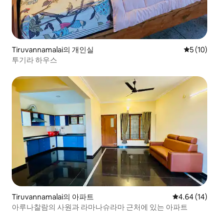
Tiruvannamalai의 개인실
평점 5점(5
5 (10)
투기라 하우스
Tiruvannamalai의 아파트
평점 4.64점(5
4.64 (14)
아루나찰람의 사원과 라마나슈라마 근처에 있는 아파트