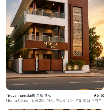
Tiruvannamalai의 호텔 객실
평점 5점(
5 (6)
Meera Suites - 침실 2개, 거실, 주방이 있는 프리미엄 스위트