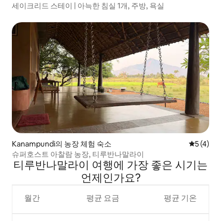
세이크리드 스테이 | 아늑한 침실 1개, 주방, 욕실
Kanampundi의 농장 체험 숙소
평점 5점(
5 (4)
슈퍼호스트 아찰람 농장, 티루반나말라이
티루반나말라이 여행에 가장 좋은 시기는
언제인가요?
월간
평균 요금
평균 기온