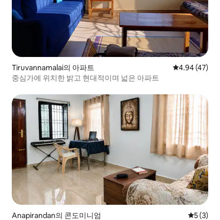
Tiruvannamalai의 아파트
평점 4.94점(5
4.94 (47)
중심가에 위치한 밝고 현대적이며 넓은 아파트
Anapirandan의 콘도미니엄
평점 5점(
5 (3)