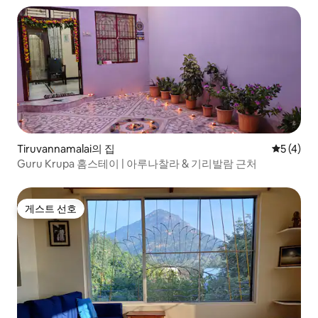
Tiruvannamalai의 집
평점 5점(
5 (4)
Guru Krupa 홈스테이 | 아루나찰라 & 기리발람 근처
게스트 선호
게스트 선호