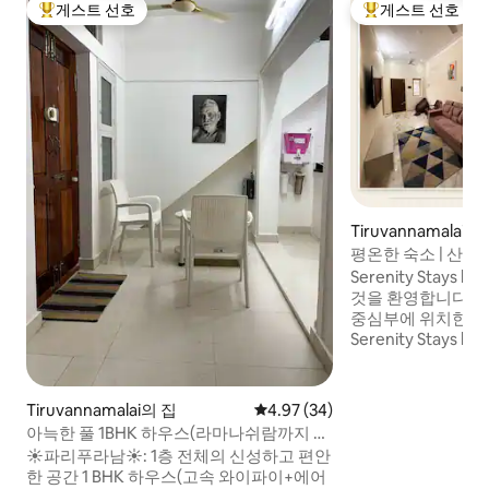
게스트 선호
게스트 선호
상위 게스트 선호
상위 게스트 선호
Tiruvannamalai의
평온한 숙소 | 산 전망 |
Serenity Stays by
것을 환영합니다. 티루반나말라이의 영적
중심부에 위치한 
Serenity Stays b
고요함, 편리함을 경험해
치: 신성한 기리발람 길 근처에 위치 아루나
찰레스와르 사원까지
Tiruvannamalai의 집
평점 4.97점(5점 만점), 후기 34
4.97 (34)
르-첸나이 고속도로
아늑한 풀 1BHK 하우스(라마나쉬람까지 도
게 여행할 수 있습
보 거리)
☀️파리푸라남☀️: 1층 전체의 신성하고 편안
인 버스 승하차 지
한 공간 1 BHK 하우스(고속 와이파이+에어
관광지, 레스토랑,