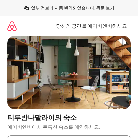
콘
일부 정보가 자동 번역되었습니다. 
원문 보기
텐
츠
로
당신의 공간을 에어비앤비하세요
바
로
가
기
티루반나말라이의 숙소
에어비앤비에서 독특한 숙소를 예약하세요.