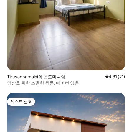
Tiruvannamalai의 콘도미니엄
평점 4.81점(
4.81 (21)
명상을 위한 조용한 원룸, 에어컨 있음
게스트 선호
게스트 선호