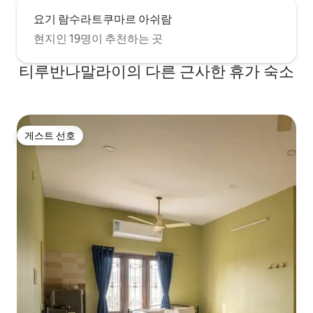
요기 람수라트쿠마르 아쉬람
현지인 19명이 추천하는 곳
티루반나말라이의 다른 근사한 휴가 숙소
게스트 선호
게스트 선호