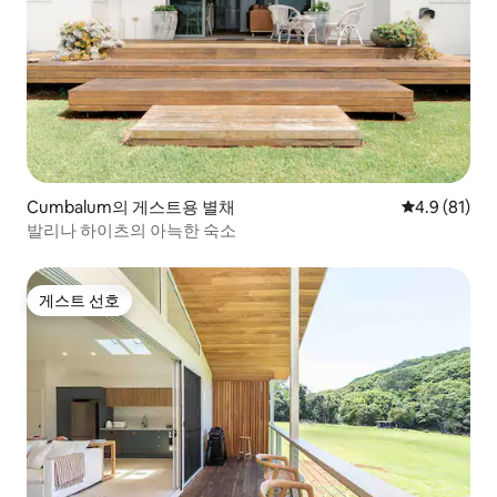
Cumbalum의 게스트용 별채
평점 4.9점(5
4.9 (81)
발리나 하이츠의 아늑한 숙소
게스트 선호
게스트 선호