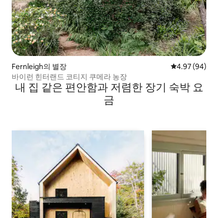
Fernleigh의 별장
평점 4.97점(5
4.97 (94)
바이런 힌터랜드 코티지 쿠메라 농장
내 집 같은 편안함과 저렴한 장기 숙박 요
금