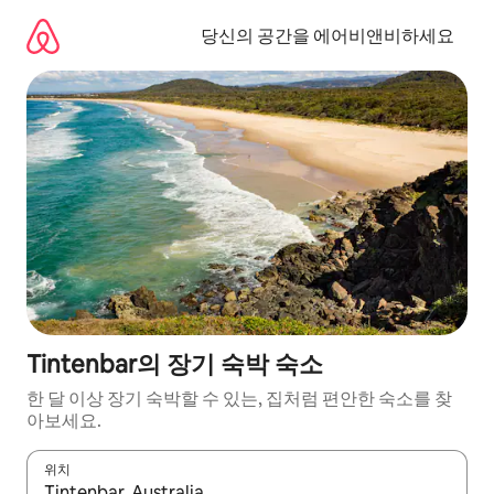
콘
텐
당신의 공간을 에어비앤비하세요
츠
로
바
로
가
기
Tintenbar의 장기 숙박 숙소
한 달 이상 장기 숙박할 수 있는, 집처럼 편안한 숙소를 찾
아보세요.
위치
결과가 나오면 위·아래 화살표 키를 사용하거나 터치 또는 스와이프