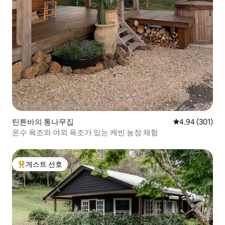
틴튼바의 통나무집
평점 4.94점(5점
4.94 (301)
온수 욕조와 야외 욕조가 있는 캐빈 농장 체험
게스트 선호
상위 게스트 선호