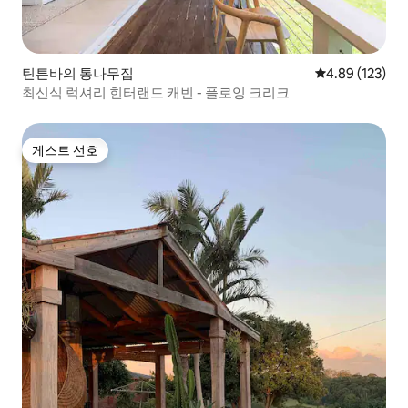
틴튼바의 통나무집
평점 4.89점(5점
4.89 (123)
최신식 럭셔리 힌터랜드 캐빈 - 플로잉 크리크
게스트 선호
게스트 선호