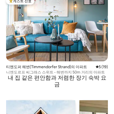
게스트 선호
상위 게스트 선호
티멘도퍼 해변(Timmendorfer Strand)의 아파트
평점 5점(5
5 (19)
니엔도르프 씨그래스 스위트 - 해변까지 50m 거리의 아파트
내 집 같은 편안함과 저렴한 장기 숙박 요
금