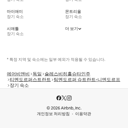
마이애미
몬트리올
장기 숙소
장기 숙소
시애틀
더 보기
장기 숙소
* 특정 지역 및 숙소에는 일부 예외가 적용될 수 있습니다.
에어비앤비
독일
슐레스비히홀슈타인주
티멘도르퍼스트란트
팀멘도르퍼 슈트란트-니엔도르프
장기 숙소
© 2026 Airbnb, Inc.
개인정보 처리방침
이용약관