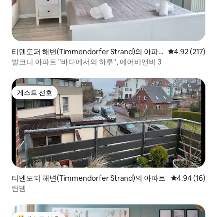
티멘도퍼 해변(Timmendorfer Strand)의 아파
평점 4.92점(5
4.92 (217)
트
발코니 아파트 "바다에서의 하루", 에어비앤비 3
게스트 선호
게스트 선호
티멘도퍼 해변(Timmendorfer Strand)의 아파트
평점 4.94점(5
4.94 (16)
탄뎀