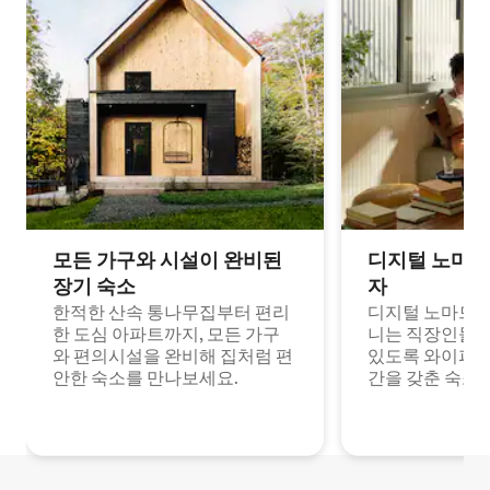
모든 가구와 시설이 완비된
디지털 노마드
장기 숙소
자
한적한 산속 통나무집부터 편리
디지털 노마드나
한 도심 아파트까지, 모든 가구
니는 직장인들이
와 편의시설을 완비해 집처럼 편
있도록 와이파이
안한 숙소를 만나보세요.
간을 갖춘 숙소