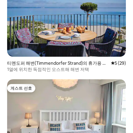
티멘도퍼 해변(Timmendorfer Strand)의 휴가용 주
평점 5점(5
5 (29)
택
1열에 위치한 독점적인 오스트해 해변 저택
게스트 선호
게스트 선호