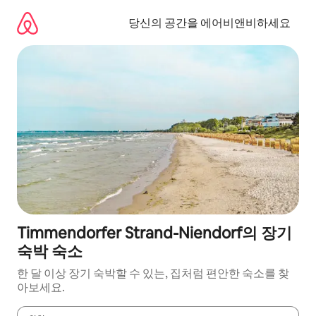
콘
텐
당신의 공간을 에어비앤비하세요
츠
로
바
로
가
기
Timmendorfer Strand-Niendorf의 장기
숙박 숙소
한 달 이상 장기 숙박할 수 있는, 집처럼 편안한 숙소를 찾
아보세요.