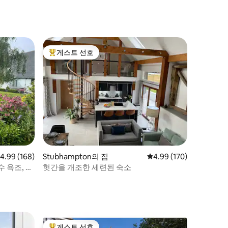
게스트 선호
상위 게스트 선호
점 4.99점(5점 만점), 후기 168개
4.99 (168)
Stubhampton의 집
평점 4.99점(5점 만점), 
4.99 (170)
 욕조, 나
헛간을 개조한 세련된 숙소
게스트 선호