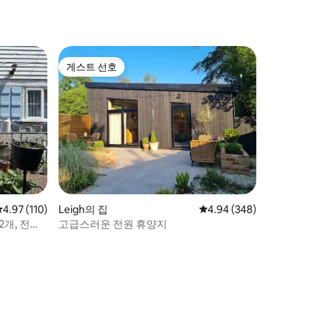
게스트 선호
게스트 선호
평점 4.97점(5점 만점), 후기 110개
4.97 (110)
Leigh의 집
평점 4.94점(5점 만점), 
4.94 (348)
2개, 전용
고급스러운 전원 휴양지