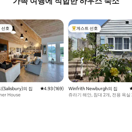
가족 여행에 적합한 하우스 숙소
 선호
게스트 선호
스트 선호
상위 게스트 선호
alisbury)의 집
평점 4.93점(5점 만점), 후기 169개
4.93 (169)
Winfrith Newburgh의 집
mer House
쥬라기 해안, 침대 2개, 전용 욕실 
정원