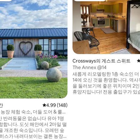
후기 193개
Crossways의 게스트 스위트
평
The Annex @14
새롭게 리모델링한 1층 숙소인 더
14에 오신 것을 환영합니다. 역
을 둘러보기에 좋은 위치이며 2
휴양지입니다! 전용 출입구가 있습
별채는 도체스터 근처 크로스웨
조용한 막다른 골목 끝에 있는 저
간
평점 4.99점(5점 만점), 후기 148개
4.99 (148)
어 있습니다. 단독으로 사용할 수
 농장 체험 숙소, 더들 도어 & 룰워
가 마련되어 있습니다! 하디 컨트리 중심가
 반려동물은 없습니다 유아 1명
에 위치하고 있어 도보 및 자전거
합합니다. 도싯 해안에서 2마일 떨
게 이상적입니다. 룰워스 코브, 더
을 개조한 숙소입니다. 모레턴 숲
웨이머스 베이의 아름다운 모래
 히스가 내려다보이는 갤튼 농장
습니다.