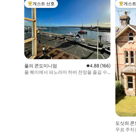
게스트 선호
게스트
상위 게스트 선호
상위 게
풀의 콘도미니엄
평점 4.88점(5점 만점), 
4.88 (166)
풀 퀘이에서 파노라마 하버 전망을 즐길 수
있는 2RW
도싯의 
무료 주차
드룸 플랫