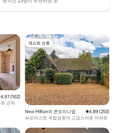
현지인 23명이 추천하는 곳
게스트 선호
게스트 선호
점 4.97점(5점 만점), 후기 102개
4.97 (102)
뉴트 근처
New Milton의 콘도미니엄
평점 4.89점(5점 만점), 
4.89 (253)
뉴포리스트 국립공원의 고급스러운 아파트