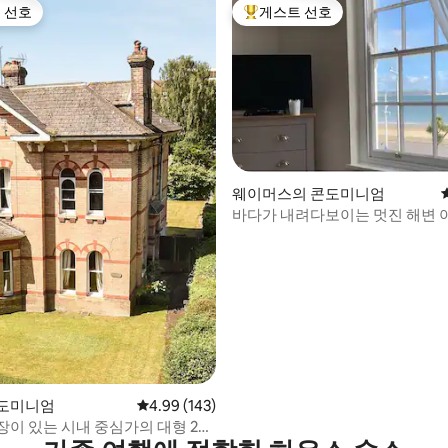
 선호
게스트 선호
스트 선호
상위 게스트 선호
웨이머스의 콘도미니엄
바다가 내려다보이는 멋진 해변 
후기 166개
콘도미니엄
평점 4.99점(5점 만점), 후기 143개
4.99 (143)
장이 있는 시내 중심가의 대형 2베