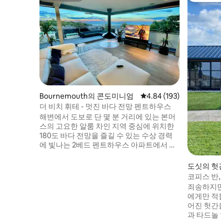
Bournemouth의 콘도미니엄
평점 4.84점(5점 만점), 
4.84 (193)
더 비치 휘테 - 멋진 바다 전망 펜트하우스
해변에서 도보로 단 몇 분 거리에 있는 본머
스의 고요한 알룸 차인 지역 중심에 위치한
180도 바다 전망을 즐길 수 있는 수상 경력
에 빛나는 2베드 펜트하우스 아파트에서 완
벽한 휴가를 즐기세요. 이 숙소는 두 개의 식
사 공간을 자랑하며, 그 중 하나는 본머스 해
도싯의 헛
변을 가로지르는 전망을 감상할 수 있는 대
코피스 반,
형 발코니에 자리잡고 있으며, 겨울 밤을 위
스 인근
죄송하지만
한 맞춤형 나무 불타는 스토브가 있습니다.
에게만 적
개방형 주방은 초고속 와이파이를 통해 스
어진 헛간
카이 글래스 TV 엔터테인먼트를 즐길 수 있
과 타드놀
는 아늑한 거실로 이어집니다.