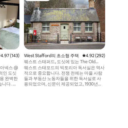
바인든버로
러울워스 
서 갈 수
어진 양치기 오
하나로, 
통로가 있
이 있습니
의 한적한 곳
멀티 쿠커
기와 최첨
점 4.97점(5점 만점), 후기 143개
4.97 (143)
West Stafford의 초소형 주택
평점 4.92점(5점 만점), 
4.92 (292)
실을 포함
봉된 정원
웨스트 스태퍼드, 도싯에 있는 The Old
Reading Room.
 아넥스 @
웨스트 스태포드의 빅토리아 독서실은 역사
사적인 도싯
적으로 중요합니다. 전쟁 전에는 마을 사람
인용 완벽한
들과 부동산 노동자들을 위한 독서실로 사
니다. 이
용되었으며, 신문이 제공되었고, 1930년대
이즈 마을의
후반에는 마을 상점이었으며, 그 다음에는
희 집에 붙
교회를 위한 작업장과 창고로 사용되었습니
 있는 욕조
다. 이제 이 놀라운 건물을 사랑스럽게 복원,
장식, 가구를 갖추어 아늑한 셀프 케이터링
 이용객에
휴양지로 변신시켰습니다. "광란의 군중에
들 도어,
서 멀리 떨어진 곳" 개방형 구조, 편안한 더
사장이 가깝
블 소파 베드, 나무 버너, 시골 산책로, 멋진
마을 펍.