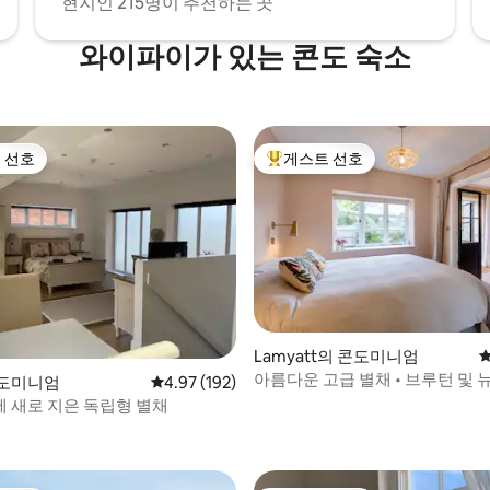
현지인 215명이 추천하는 곳
와이파이가 있는 콘도 숙소
 선호
게스트 선호
스트 선호
상위 게스트 선호
후기 232개
Lamyatt의 콘도미니엄
평
아름다운 고급 별채 • 브루턴 및 
콘도미니엄
평점 4.97점(5점 만점), 후기 192개
4.97 (192)
 새로 지은 독립형 별채