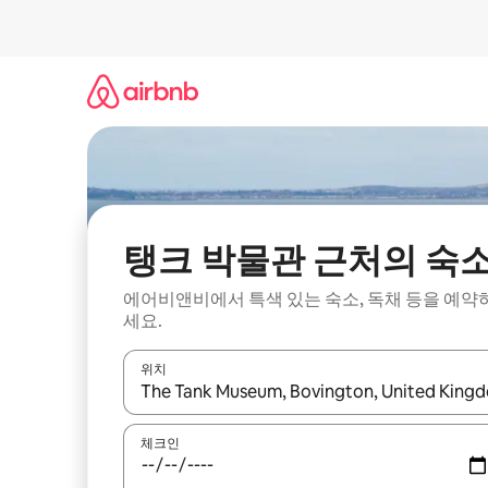
콘
텐
츠
로
바
로
가
기
탱크 박물관 근처의 숙
에어비앤비에서 특색 있는 숙소, 독채 등을 예약
세요.
위치
결과가 나오면 위·아래 화살표 키를 사용하거나 터치
체크인