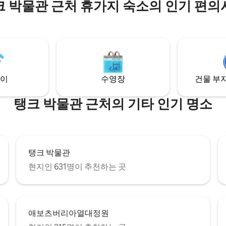
크 박물관 근처 휴가지 숙소의 인기 편의
지 않은 전망을 자랑하는 전용 정
치해 있습니다. 더들 도어, 룰워스
스테드 베이까지 차로 10분 거리입
양한 해안과 시골 산책로를 선택할
즈 침대가
1개로 구성되어 있습니다. 대형 욕
 주방, 식사 공간 및 좌석 공간 모
게 꾸며져 있습니다.
이
수영장
건물 부지
탱크 박물관 근처의 기타 인기 명소
탱크 박물관
현지인 631명이 추천하는 곳
애보츠버리아열대정원