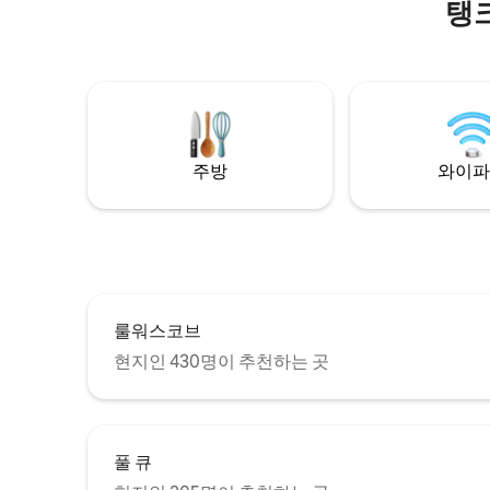
탱
의 훼손되
원 내에 위
코브, 링
니다. 다
수 있습니다. 헛간은 슈퍼킹사이
있는 침실 
실과 개방형
두 쾌적하
주방
와이파
룰워스코브
현지인 430명이 추천하는 곳
풀 큐