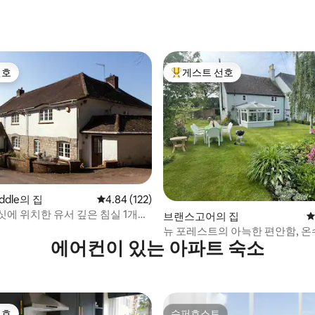
 후기 67개
선호
게스트 선호
선호
상위 게스트 선호
후기 435개
uddle의 집
평점 4.84점(5점 만점), 후기 122개
4.84 (122)
싯에 위치한 유서 깊은 침실 1개의
브랜스고어의 집
평
뉴 포레스트의 아늑한 편안함, 온수
에어컨이 있는 아파트 숙소
무 버너.
선호
슈퍼호스트