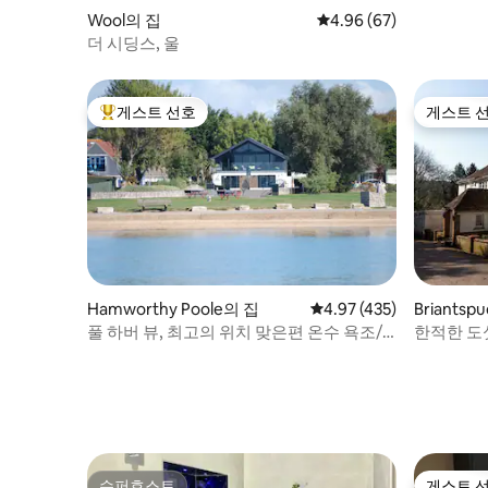
Wool의 집
평점 4.96점(5점 만점),
4.96 (67)
더 시딩스, 울
게스트 선호
게스트 
상위 게스트 선호
게스트 
Hamworthy Poole의 집
평점 4.97점(5점 만점), 
4.97 (435)
Briantsp
풀 하버 뷰, 최고의 위치 맞은편 온수 욕조/
한적한 도
사우나
별채
슈퍼호스트
게스트 