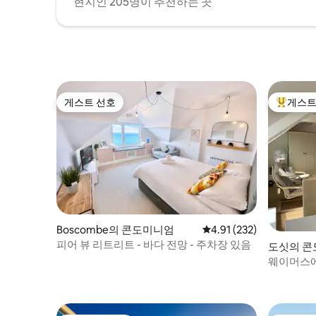
현지인 205명이 추천하는 곳
게스트 선호
게스트
게스트 선호
상위 게
Boscombe의 콘도미니엄
평점 4.91점(5점 만점), 
4.91 (232)
피어 뷰 리트리트 - 바다 전망 - 주차장 있음
도싯의 
웨이머스에