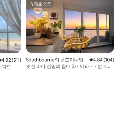
슈퍼호스트
슈퍼호스트
Southbourne의 콘도미니엄
평점 4.84점(5점 만점), 
4.84 (104)
평점 4.92점(5점 만점), 후기 511개
4.92 (511)
멋진 바다 전망의 침대 2개 아파트 - 발코니
아파트
있음