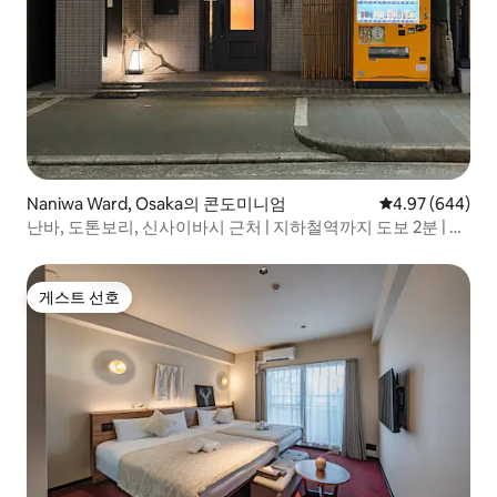
Naniwa Ward, Osaka의 콘도미니엄
평점 4.97점(5점
4.97 (644)
난바, 도톤보리, 신사이바시 근처 | 지하철역까지 도보 2분 | 4
가지 스타일의 객실 | 엘리베이터 있음 | USJ 30분 | 간사이 공
항...
게스트 선호
게스트 선호