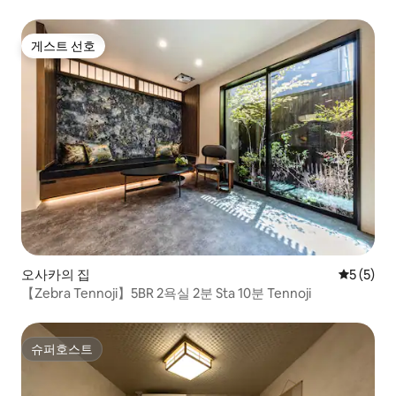
Namba 3 Maximum 13 people
게스트 선호
게스트 선호
오사카의 집
평점 5점(
5 (5)
【Zebra Tennoji】5BR 2욕실 2분 Sta 10분 Tennoji
슈퍼호스트
슈퍼호스트