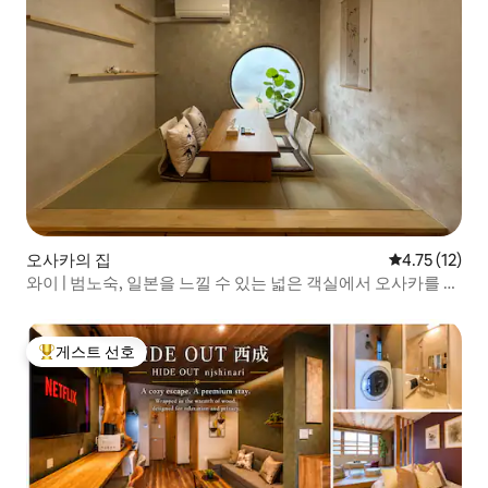
오사카의 집
평점 4.75점(
4.75 (12)
와이 | 범노숙, 일본을 느낄 수 있는 넓은 객실에서 오사카를 만
끽할 수 있는 숙소
게스트 선호
상위 게스트 선호