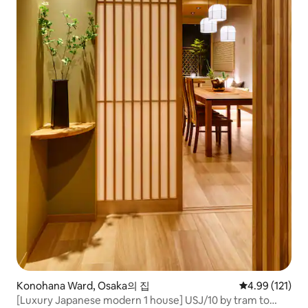
Konohana Ward, Osaka의 집
평점 4.99점(5
4.99 (121)
[Luxury Japanese modern 1 house] USJ/10 by tram to