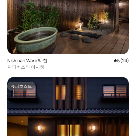
Nishinari Ward의 집
평점 5점(5
5 (24)
자파비스타 아사히
슈퍼호스트
슈퍼호스트