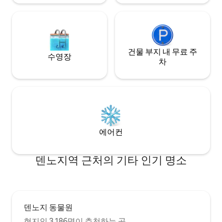
으로 사용하실 수 있습니다. 이 공간을 다른
와 같은 인터넷 동영
게스트와 공유하지 않으니 걱정하지 마세
램을 시청할 수 있습
요. - 열쇠고리: 전체 와이파이 전체, 대형 스
서비스는 계정을 소
크린 컬러 TV.헤어드라이어, 주전자, 세탁
니다
기, 밥솥, 전자레인지 등 생활시설 완비.(위
생상의 이유로 제공되지 않습니다.) - 청결
건물 부지 내 무료 주
수영장
홈스테이: 일본 전문 청소, 모든 게스트의 변
차
경 보장. - 신뢰할 수 있는 호스트: 따뜻하고
관대하며, 중국, 일본, 영어, 중국. -안전화:
전객실 화재경보기, 소화기 완비.
에어컨
덴노지역 근처의 기타 인기 명소
덴노지 동물원
현지인 3,186명이 추천하는 곳