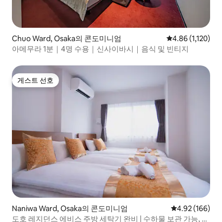
Chuo Ward, Osaka의 콘도미니엄
평점 4.86점(5점 
4.86 (1,120)
아메무라 1분｜4명 수용｜신사이바시｜음식 및 빈티지
게스트 선호
게스트 선호
Naniwa Ward, Osaka의 콘도미니엄
평점 4.92점(5점
4.92 (166)
도호 레지던스 에비스 주방 세탁기 완비 | 수하물 보관 가능, 패