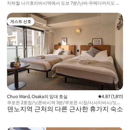
지하철 나가호리바시역에서 도보 7분/난바·우메다까지도 전
철로 10분/FDS 아우라, 2베드룸 아파트먼트
게스트 선호
게스트 선호
Chuo Ward, Osaka의 임대 호실
평점 4.87점(5점 
4.87 (1,811)
쿠로몬 2호점/닛폰바시역 3분/쿠로몬 시장/시사이바시/도톤
덴노지역 근처의 다른 근사한 휴가지 숙소
보리/난바/츠텐가쿠/USJ/KIX 직통 , 퀸사이즈 침대 2개...