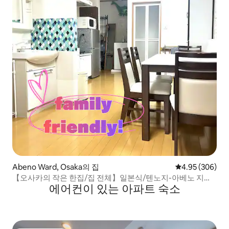
Abeno Ward, Osaka의 집
평점 4.95점(5점
4.95 (306)
【오사카의 작은 한집/집 전체】일본식/텐노지-아베노 지역/
에어컨이 있는 아파트 숙소
역에서 도보 6분