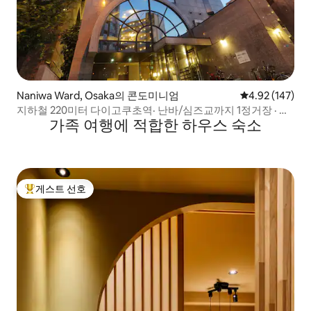
Naniwa Ward, Osaka의 콘도미니엄
평점 4.92점(5점
4.92 (147)
지하철 220미터 다이고쿠초역· 난바/심즈교까지 1정거장 · 우
가족 여행에 적합한 하우스 숙소
메다까지 바로 · 아파트 전체 2침실 5인
게스트 선호
상위 게스트 선호