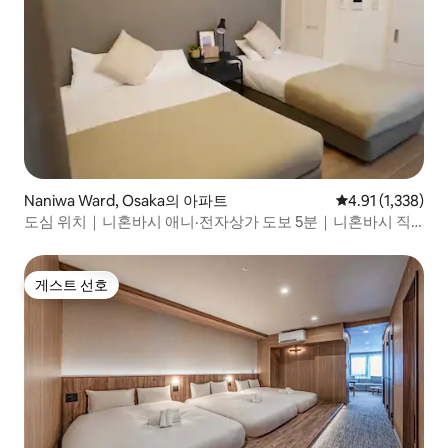
Naniwa Ward, Osaka의 아파트
평점 4.91점(5점 
4.91 (1,338)
도심 위치｜니혼바시 애니·전자상가 도보 5분｜니혼바시 직
통｜3인 숙박 가능
게스트 선호
게스트 선호