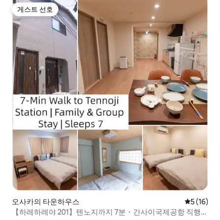
게스트 선호
게스트 선호
오사카의 타운하우스
평점 5점(5
5 (16)
【하레하레야 201】텐노지까지 7분・간사이국제공항 직행・