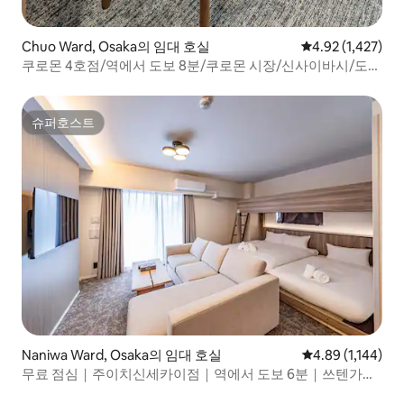
Chuo Ward, Osaka의 임대 호실
평점 4.92점(5점 
4.92 (1,427)
쿠로몬 4호점/역에서 도보 8분/쿠로몬 시장/신사이바시/도톤
보리/난바/츠텐가쿠/USJ/KIX 직통 , 퀸사이즈 침대 2개가 있
는 아파트
슈퍼호스트
슈퍼호스트
Naniwa Ward, Osaka의 임대 호실
평점 4.89점(5점 
4.89 (1,144)
무료 점심｜주이치신세카이점｜역에서 도보 6분｜쓰텐가쿠/
구로몬시장/난바/심사이바시/도톤보리/USJ/공항 직...