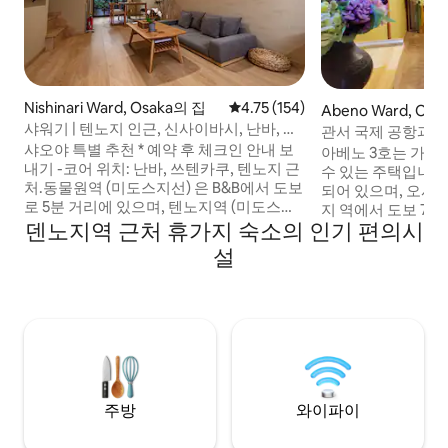
Nishinari Ward, Osaka의 집
평점 4.75점(5점 만점), 후기 154
4.75 (154)
Abeno Ward, Os
샤워기 | 텐노지 인근, 신사이바시, 난바, 우
관서 국제 공항과 직
메다까지 직행 | 동물원 앞역 5분, 신임미야
샤오야 특별 추천 * 예약 후 체크인 안내 보
METRO 텐노지역
아베노 3호는 가족
역 10분 | 패밀리룸 | 일본식 단독주택
내기 -코어 위치: 난바, 쓰텐카쿠, 텐노지 근
수 있는 주택입니다
처.동물원역 (미도스지선) 은 B&B에서 도보
되어 있으며, 오사
로 5분 거리에 있으며, 텐노지역 (미도스지
지 역에서 도보 7 
선) 은 텐노지역 (미도스지선) 에서 도보로
덴노지역 근처 휴가지 숙소의 인기 편의시
리나 난바 지역까지
8분 거리에 있습니다.동물원역에서 미도스
됩니다. USJ나 오
설
지선을 타면 지하철을 타고 텐노지, 난바, 신
지에도 탁월한 접근
사이바시, 우메다 등 다양한 인기 지역으로
지에서 잊을 수없는
이동할 수 있습니다. 다양한 비즈니스 지구
겨보세요. 객실 ★ 2
와 함께 편리한 교통으로 오사카에서 먹고,
★ JR · 지하철 텐노
마시고, 즐거운 시간을 보내실 수 있습니다!
바 역에서 3 정거장
- 전용 유형: 53 플랫 전체 인테리어 크기, 침
지 지역 : 아베노 H
실 2개, 거실 1개, 오픈 플랜 주방, 전용 욕실,
몰, 레스토랑, 주점,
친밀한 긴 휴가를 즐길 수 있으며, 최대 4명
의 넓은 3LDK ★ 고
주방
와이파이
까지 숙박할 수 있습니다.오사카에서 머물
스템 주방 완비 ★ 
기 가장 좋은 숙소입니다! 모든 공간은 단독
★ 실내에 세탁기가 있음