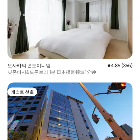
오사카의 콘도미니엄
평점 4.89점(5점
4.89 (356)
닛폰바시&도톤보리 1분 日本橋道顿堀1分钟
게스트 선호
게스트 선호