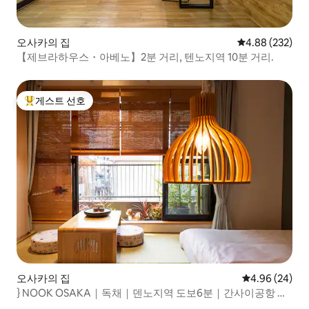
오사카의 집
평점 4.88점(5점
4.88 (232)
【제브라하우스・아베노】2분 거리, 텐노지역 10분 거리.
게스트 선호
상위 게스트 선호
오사카의 집
평점 4.96점(5
4.96 (24)
} NOOK OSAKA｜독채｜덴노지역 도보6분｜간사이공항 직
행｜6인｜주택