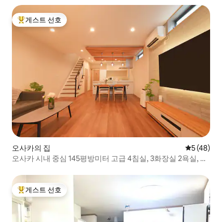
게스트 선호
상위 게스트 선호
오사카의 집
평점 5점(5
5 (48)
오사카 시내 중심 145평방미터 고급 4침실, 3화장실 2욕실, 우
메다, 텐노지, 신사이바시, 도톤보리, 쿠로몬시장, 민박까지 도
보 4분
게스트 선호
상위 게스트 선호