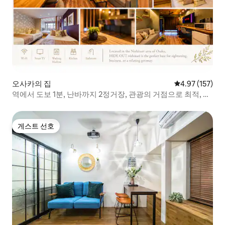
오사카의 집
평점 4.97점(5
4.97 (157)
역에서 도보 1분, 난바까지 2정거장, 관광의 거점으로 최적, 소
그룹에 추천
게스트 선호
게스트 선호