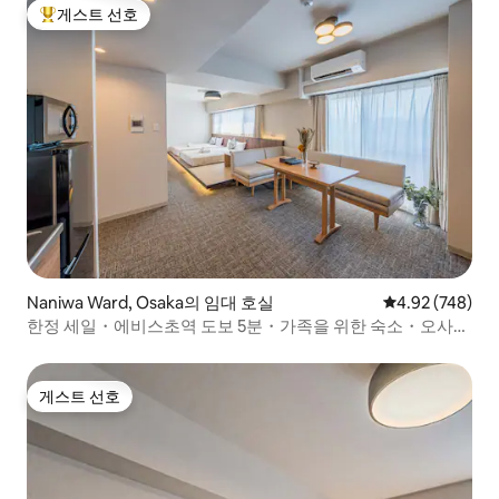
게스트 선호
상위 게스트 선호
Naniwa Ward, Osaka의 임대 호실
평점 4.92점(5점
4.92 (748)
한정 세일・에비스초역 도보 5분・가족을 위한 숙소・오사카
난바・츠텐카쿠・텐노지・심사이바시・도톤보리・USJ・
공...
게스트 선호
게스트 선호