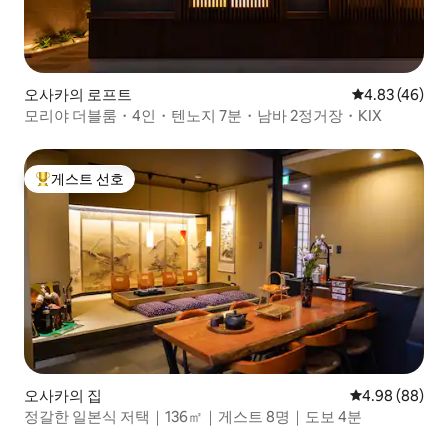
오사카의 로프트
평점 4.83점(5
4.83 (46)
모리야 더블룸・4인・텐노지 7분・남바 2정거장・KIX
게스트 선호
상위 게스트 선호
오사카의 집
평점 4.98점(5
4.98 (88)
정갈한 일본식 저택｜136㎡｜게스트 8명｜도보 4분