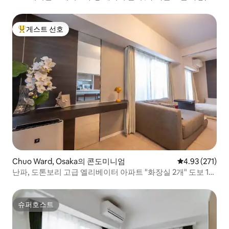
밀리 아파트먼트
게스트 선호
상위 게스트 선호
Chuo Ward, Osaka의 콘도미니엄
평점 4.93점(5
4.93 (271)
난파, 도톤보리 고급 엘리베이터 아파트 "화장실 2개" 도보 1분
거리에 지하철 & 구몬시장 3분 & 심자이교 5분, 같은 건물에 다
른 숙소도 있으니 문의 환영합니다.
슈퍼호스트
슈퍼호스트