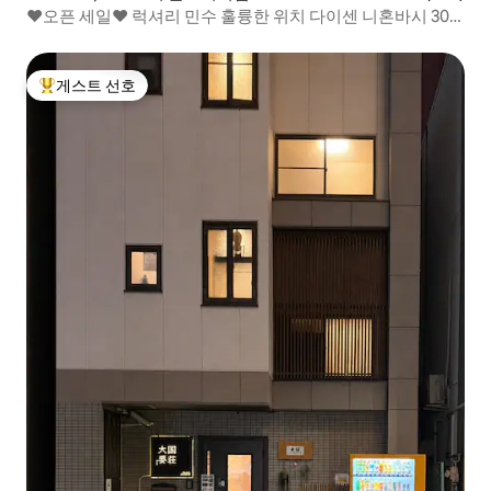
❤️오픈 세일❤️ 럭셔리 민수 훌륭한 위치 다이센 니혼바시 30
초 도톤보리 쿠로몬 마켓 남바 3룸 10팩스
게스트 선호
상위 게스트 선호