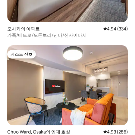
오사카의 아파트
평점 4.94점(5점
4.94 (334)
가족/메트로/도톤보리/난바/신사이바시
게스트 선호
게스트 선호
Chuo Ward, Osaka의 임대 호실
평점 4.93점(5점
4.93 (286)