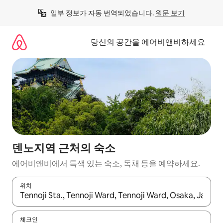
콘
일부 정보가 자동 번역되었습니다. 
원문 보기
텐
츠
로
당신의 공간을 에어비앤비하세요
바
로
가
기
덴노지역 근처의 숙소
에어비앤비에서 특색 있는 숙소, 독채 등을 예약하세요.
위치
결과가 나오면 위·아래 화살표 키를 사용하거나 터치 또는 스와이프
체크인