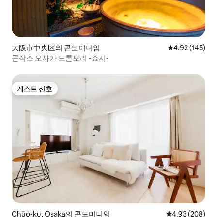
大阪市中央区의 콘도미니엄
평점 4.92점(5점
4.92 (145)
콘작소 오사카 도톤보리 -쇼시-
게스트 선호
게스트 선호
Chūō-ku, Osaka의 콘도미니엄
평점 4.93점(5점
4.93 (208)