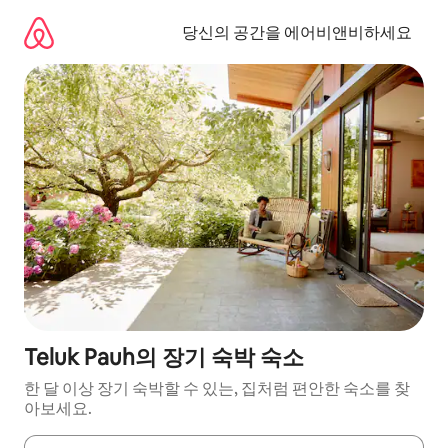
콘
텐
당신의 공간을 에어비앤비하세요
츠
로
바
로
가
기
Teluk Pauh의 장기 숙박 숙소
한 달 이상 장기 숙박할 수 있는, 집처럼 편안한 숙소를 찾
아보세요.