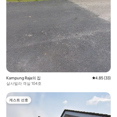
Kampung Raja의 집
평점 4.85점(5
4.85 (33)
살사빌라 객실 104호
게스트 선호
게스트 선호