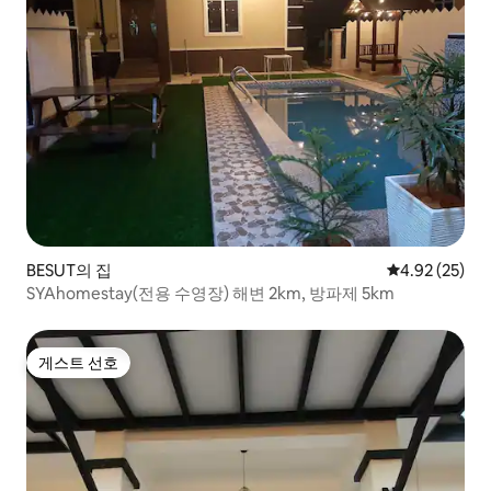
BESUT의 집
평점 4.92점(5
4.92 (25)
SYAhomestay(전용 수영장) 해변 2km, 방파제 5km
게스트 선호
게스트 선호