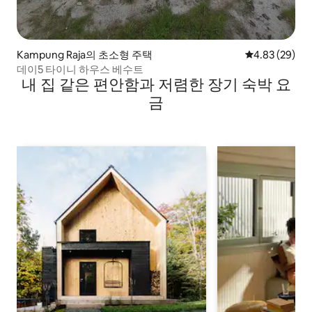
Kampung Raja의 초소형 주택
평점 4.83점(5
4.83 (29)
데이5 타이니 하우스 베수트
내 집 같은 편안함과 저렴한 장기 숙박 요
금