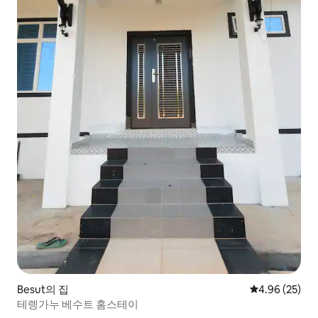
Besut의 집
평점 4.96점(5
4.96 (25)
테렝가누 베수트 홈스테이