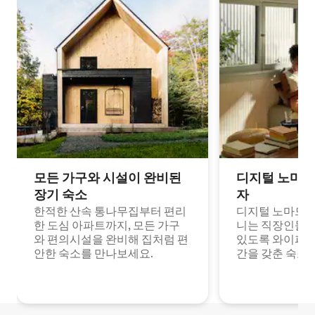
모든 가구와 시설이 완비된
디지털 노마드
장기 숙소
자
한적한 산속 통나무집부터 편리
디지털 노마드나
한 도심 아파트까지, 모든 가구
니는 직장인들이
와 편의시설을 완비해 집처럼 편
있도록 와이파이
안한 숙소를 만나보세요.
간을 갖춘 숙소