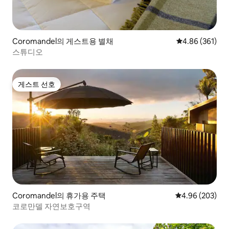
Coromandel의 게스트용 별채
평점 4.86점(5점
4.86 (361)
스튜디오
게스트 선호
게스트 선호
Coromandel의 휴가용 주택
평점 4.96점(5점
4.96 (203)
코로만델 자연보호구역