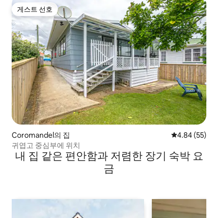
게스트 선호
게스트 선호
Coromandel의 집
평점 4.84점(5
4.84 (55)
귀엽고 중심부에 위치
내 집 같은 편안함과 저렴한 장기 숙박 요
금