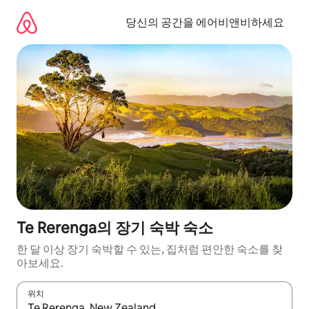
콘
텐
당신의 공간을 에어비앤비하세요
츠
로
바
로
가
기
Te Rerenga의 장기 숙박 숙소
한 달 이상 장기 숙박할 수 있는, 집처럼 편안한 숙소를 찾
아보세요.
위치
결과가 나오면 위·아래 화살표 키를 사용하거나 터치 또는 스와이프