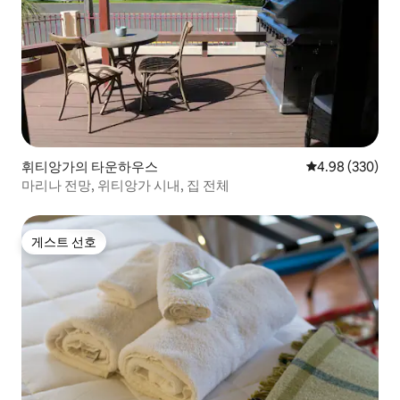
휘티앙가의 타운하우스
평점 4.98점(5점
4.98 (330)
마리나 전망, 위티앙가 시내, 집 전체
게스트 선호
게스트 선호