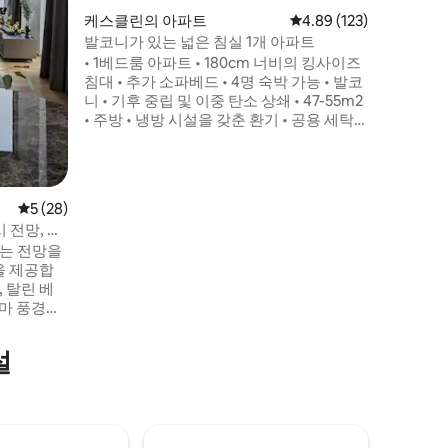
있습니다.
케스클린의 아파트
평점 4.89점(5점 만점), 
4.89 (123)
탁월한 위
발코니가 있는 넓은 침실 1개 아파트
자 소음,
• 1베드룸 아파트 • 180cm 너비의 킹사이즈
을 즐겨보
침대 • 추가 소파베드 • 4명 숙박 가능 • 발코
니 • 기후 중립 및 이중 탄소 상쇄 • 47-55m2
• 주방 • 냉방 시설을 갖춘 환기 • 공용 세탁
시설 • 정기적인 전문 청소 • 현지 헬스장 이
용 가능 • 요가 매트 및 온라인 요가 스튜디
오 이용 가능 • 비대면 액세스 • 이른 체크인
및 늦은 체크아웃(요청 시) • 빠른 와이파이 •
평점 5점(5점 만점), 후기 28개
5 (28)
스마트 TV • 무료 수하물 보관 • 유아용 침대
 전망, 사
제공
히는 전망을
을 제공합
 탈린 베
라마 풍경이
고 우아하며
설
 사우나가
스에는 시설
개와 보관함
 편의시설과
니다.