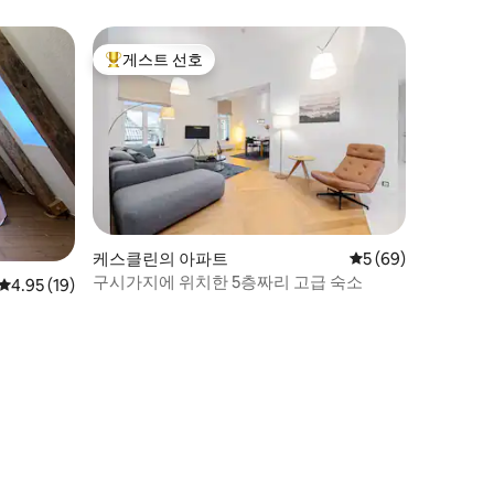
스!
게스트 선호
상위 게스트 선호
케스클린의 아파트
평점 5점(5점 만점),
5 (69)
구시가지에 위치한 5층짜리 고급 숙소
평점 4.95점(5점 만점), 후기 19개
4.95 (19)