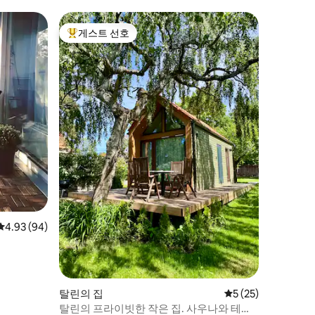
게스트 선호
상위 게스트 선호
평점 4.93점(5점 만점), 후기 94개
4.93 (94)
탈린의 집
평점 5점(5점 만점),
5 (25)
탈린의 프라이빗한 작은 집. 사우나와 테라