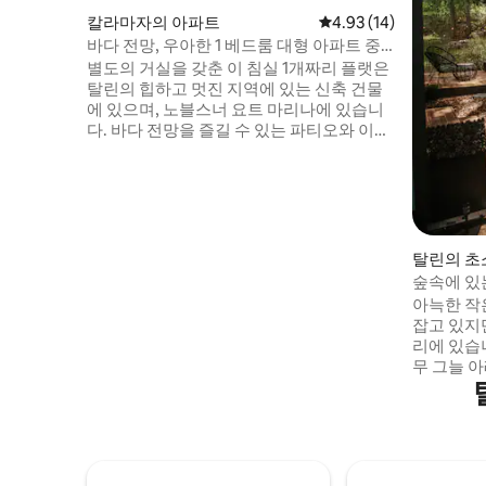
칼라마자의 아파트
평점 4.93점(5점 만점),
4.93 (14)
바다 전망, 우아한 1 베드룸 대형 아파트 중
심가 근처
별도의 거실을 갖춘 이 침실 1개짜리 플랫은
탈린의 힙하고 멋진 지역에 있는 신축 건물
에 있으며, 노블스너 요트 마리나에 있습니
다. 바다 전망을 즐길 수 있는 파티오와 이글
루 사우나 체험이 가까운 곳에 있습니다. * 5
층의 높은 위치 * 우아한 인테리어 * 완전 암
막 커튼 * 워크인 옷장 * 다리미 * 열 수 있는
창문과 좌석 공간이 있는 파티오 * 식사 공간
이 있는 거실 * 주방 시설 완비 + 식기세척기
* 네스프레소 커피머신 * 오버헤드 샤워기 *
탈린의 초
건조기가 있는 세탁기
숲속에 있는
아늑한 작
잡고 있지
리에 있습
무 그늘 
현지 새들
을 취할 수
춰진 주방,
이 있는 
을 즐길 