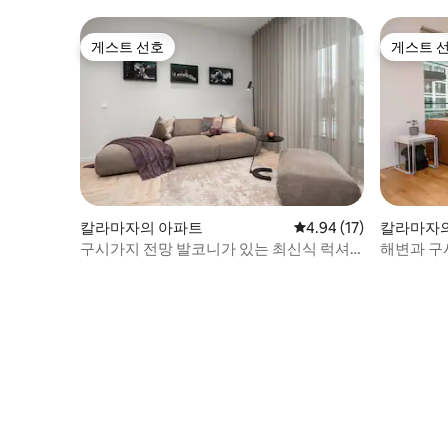
게스트 선호
게스트 
게스트 선호
게스트 
칼라마자의 아파트
평점 4.94점(5점 만점),
4.94 (17)
칼라마자
구시가지 전망 발코니가 있는 최신식 럭셔
해변과 구
리 아파트
침실 2개