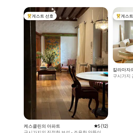
게스트 선호
게스트
상위 게스트 선호
상위 게
칼라마자
구시가지 
케스클린의 아파트
평점 5점(5점 만점),
5 (12)
구시가지의 진정한 보석 - 조용한 안뜰이 있