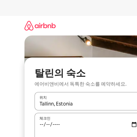
콘
텐
츠
로
바
로
가
기
탈린의 숙소
에어비앤비에서 독특한 숙소를 예약하세요.
위치
결과가 나오면 위·아래 화살표 키를 사용하거나 터치
체크인