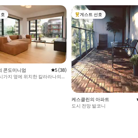
선호
게스트 선호
선호
상위 게스트 선호
 후기 17개
의 콘도미니엄
평점 5점(5점 만점), 후기 38개
5 (38)
시가지 옆에 위치한 칼라라나의
 아파트
케스클린의 아파트
도시 전망 발코니