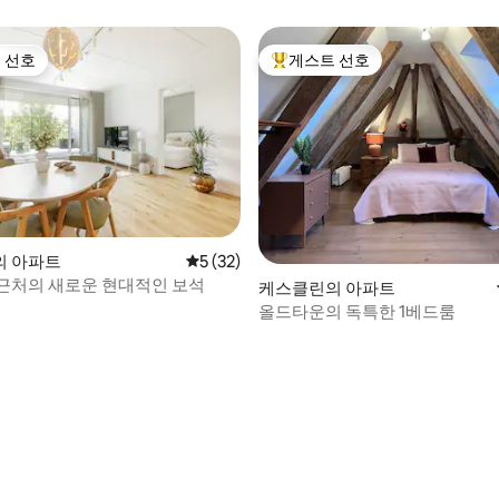
 선호
게스트 선호
스트 선호
상위 게스트 선호
의 아파트
평점 5점(5점 만점), 후기 32개
5 (32)
근처의 새로운 현대적인 보석
케스클린의 아파트
올드타운의 독특한 1베드룸
 후기 12개