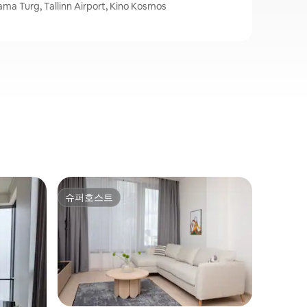
 Turg, Tallinn Airport, Kino Kosmos
칼라마자
슈퍼호스트
슈퍼호
슈퍼호스트
슈퍼호
펜트하우
고급스럽고
훌륭한 바
손쉽게 이
피숍, 레
인 하버,
스너 동네
라운지 공