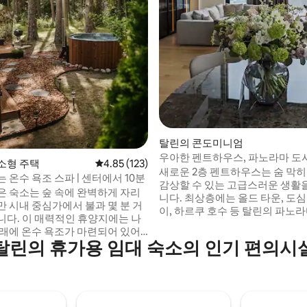
 후기 14개
탈린의 콘도미니엄
우아한 펜트하우스, 파노라마 도시
소형 주택
평점 4.85점(5점 만점), 후기 123개
4.85 (123)
우나.
새로운 2층 펜트하우스는 숨 막
 온수 욕조 스파 | 센터에서 10분
감상할 수 있는 고급스러운 생활
은 숙소는 숲 속에 완벽하게 자리
니다. 최상층에는 올드 타운, 도심,
만 시내 중심가에서 불과 몇 분 거
이, 하르쿠 호수 등 탈린의 파노
니다. 이 매력적인 휴양지에는 나
펼쳐집니다. 인테리어는 모던하
아래에 온수 욕조가 마련되어 있어
에어컨이 설치되어 있습니다. 2층에는 멋진
탈린의 휴가용 임대 숙소의 인기 편의시
의 부드러운 노래를 들으며 휴식
전망을 자랑하는 유리벽의 전용
 있습니다. 내부에는 시설이 잘 갖
있습니다. 3BR 스위트 펜트하우
 편안한 수면 공간, 독특한 돔 창문
이 완비되어 있으며 주차 공간 3
식사 공간이 있어 현대적인 편안함
2개가 포함되어 있습니다. 주변
수 있습니다. 자연과 편리함이 조화
관광지가 편리하게 위치하고 있습