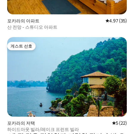
포카라의 아파트
평점 4.97점(5
4.97 (35)
산 전망 - 스튜디오 아파트
게스트 선호
게스트 선호
포카라의 저택
평점 5점(5
5 (22)
하이드아웃 빌라/레이크 프런트 빌라