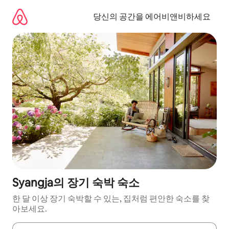
콘
텐
당신의 공간을 에어비앤비하세요
츠
로
바
로
가
기
Syangja의 장기 숙박 숙소
한 달 이상 장기 숙박할 수 있는, 집처럼 편안한 숙소를 찾
아보세요.