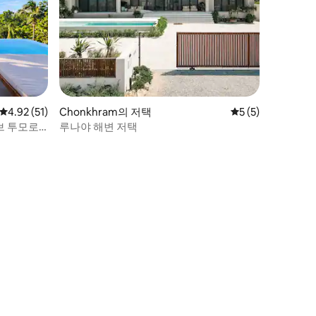
평점 4.92점(5점 만점), 후기 51개
4.92 (51)
Chonkhram의 저택
평점 5점(5점 만점)
5 (5)
보브 투모로
루나야 해변 저택