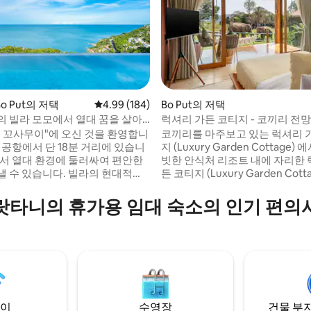
Bo Put의 저택
평점 4.99점(5점 만점), 후기 184개
4.99 (184)
Bo Put의 저택
의 빌라 모모에서 열대 꿈을 살아
럭셔리 가든 코티지 - 코끼리 전망
 후기 13개
모 꼬사무이"에 오신 것을 환영합니
코끼리를 마주보고 있는 럭셔리 
 공항에서 단 18분 거리에 있습니
지 (Luxury Garden Cottage)
빗한 안식처 리조트 내에 자리한 
있습니다. 빌라의 현대적인
든 코티지 (Luxury Garden Cott
 멋진 전망을 감상할 수 있습니
자연을 만끽해보세요. 따뜻한 나무
티 풀에서 수영을 하거나, 야외 라
물, 고요한 발리 석조 욕실로 설
랏타니의 휴가용 임대 숙소의 인기 편의
휴식을 취하거나, 소파에서 휴식
하고 세련된 분위기를 제공합니다
, 매일 3개의 침실 중 어느 곳에
이에서는 코끼리가 내려다보이는
트인 바다 전망을 바라보며 잠에서
스와 해먹이 있습니다. 유기농 정
해 있으
러싸인 게스트는 중앙 수영장을 
도로로 바로 연결되지 않습니다. 수
있습니다. 정말 특별한 휴양지입
일일 최대 90kw)는 요금에 포함
이
수영장
건물 부지