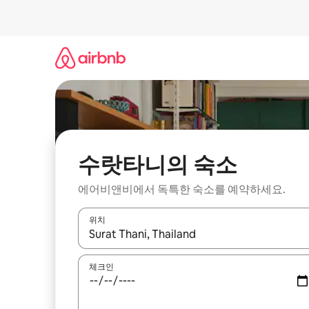
콘
텐
츠
로
바
로
가
기
수랏타니의 숙소
에어비앤비에서 독특한 숙소를 예약하세요.
위치
결과가 나오면 위·아래 화살표 키를 사용하거나 터치
체크인