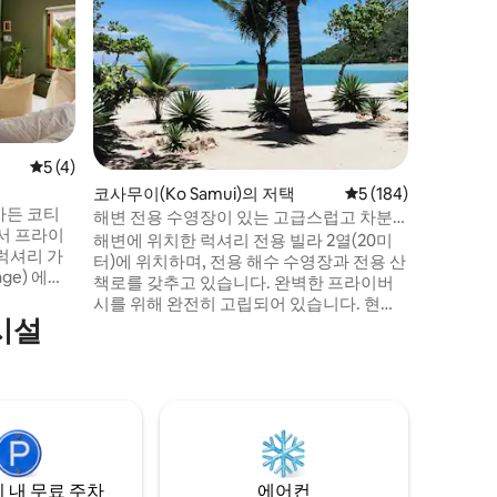
망의 자연
콘데 나스
라'에 소개되었습
열대 녹음
연 휴양지
길 수 있습니다. 하이라이트:
망 🛏️ 
연 속 프
기와 친환
평점 5점(5점 만점), 후기 4개
5 (4)
오픈형 테라스
코사무이(Ko Samui)의 저택
평점 5점(5점 만점), 
5 (184)
하며 느긋
가든 코티
여행객에
해변 전용 수영장이 있는 고급스럽고 차분
 에서 프라이
한 저택
해변에 위치한 럭셔리 전용 빌라 2열(20미
럭셔리 가
터)에 위치하며, 전용 해수 수영장과 전용 산
age) 에서
책로를 갖추고 있습니다. 완벽한 프라이버
, 열대 식
시를 위해 완전히 고립되어 있습니다. 현대
계되어 친근
시설
적인 편안함과 고급스러움을 모두 갖춘 새
. 코사무
로 지은 전통 태국 비치하우스입니다. 모든
 전용 테라
장비가 포함되어 있습니다. 성인 4명과 어린
원으로 둘
이 2명까지 수용할 수 있습니다(아기 침대
이용할 수
구비). 정확한 아이디어를 얻으려면 여기 에
니다.
어비앤비에서 여행자들의 모든 후기와 댓글
을 읽어보세요. 사진을 보고 설명을 읽어보
세요.
 내 무료 주차
에어컨