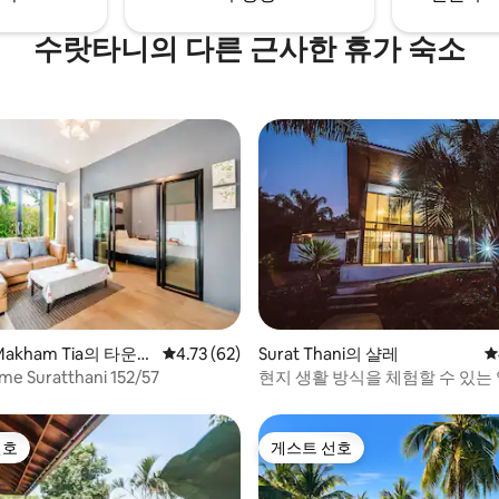
수랏타니의 다른 근사한 휴가 숙소
, 후기 5개
Makham Tia의 타운하
평점 4.73점(5점 만점), 후기 62개
4.73 (62)
Surat Thani의 샬레
평
e Suratthani 152/57
현지 생활 방식을 체험할 수 있는
지
선호
게스트 선호
선호
게스트 선호