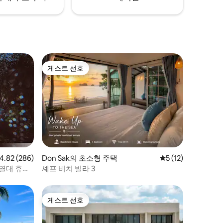
게스트 선호
게스트 선호
점 4.82점(5점 만점), 후기 286개
4.82 (286)
Don Sak의 초소형 주택
평점 5점(5점 만점),
5 (12)
 열대 휴양
셰프 비치 빌라 3
게스트 선호
게스트 선호