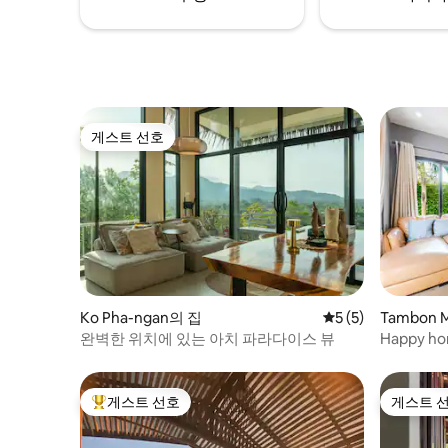
게스트 선호
게스트 선호
Ko Pha-ngan의 집
평점 5점(5점 만점)
5 (5)
Tambon 
우스
완벽한 위치에 있는 아치 파라다이스 뷰
Happy hom
게스트 선호
게스트 
상위 게스트 선호
게스트 