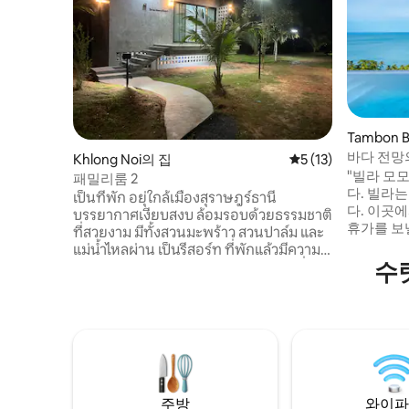
Tambon 
바다 전망
Khlong Noi의 집
평점 5점(5점 만점),
5 (13)
보세요
"빌라 모
패밀리룸 2
다. 빌라는
เป็นที่พัก อยุ่ใกล้เมืองสุราษฎร์ธานี
다. 이곳에서 열대 환경에 둘러싸여 편안한
บรรยากาศเงียบสงบ ล้อมรอบด้วยธรรมชาติ
휴가를 보낼 수 
ที่สวยงาม มีทั้งสวนมะพร้าว สวนปาล์ม และ
디자인으로
แม่น้ำไหลผ่าน เป็นรีสอร์ท ที่พักแล้วมีความ
다. 인피니
수
รู้สึกเหมือนอยู่บ้าน สะดวกปลอดภัย มีสิ่ง
운지에서 
อำนวยความสะดวกครบครัน อาทิ ทีวี ตู้เย็น
을 취하거나
เครื่องทำน้ำอุ่น มีกาแฟให้บริการฟรี มีที่จอด
서나 탁 
รถ มี Cctv ตลอด 24 ชั่วโมง ใกล้สนามบิน
깨어보세요. 빌라는 산 중턱에 위치
,ใกล้สถานีขนส่งผู้โดยสาร,ใกล้สถานีรถไฟ
며, 주요 
และใกล้ห้างเซ็นทรัล การคมนาคมสะดวก
도와 전기(
สามารถเดินทางโดยรถยนส่วนตัว,มอเตอร์
됩니다.
ไซ,รถเท็กซี่ และ grab car
주방
와이파