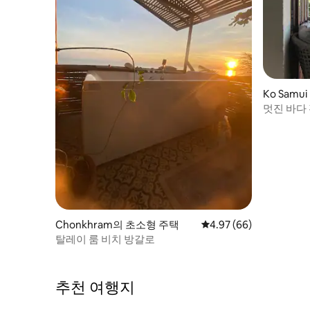
Ko Samui
멋진 바다
Chonkhram의 초소형 주택
평점 4.97점(5점 만점),
4.97 (66)
탈레이 룸 비치 방갈로
추천 여행지