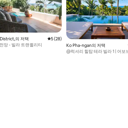
 District,의 저택
평점 5점(5점 만점), 후기 28개
5 (28)
 전망 - 빌라 트랜퀼리티
Ko Pha-ngan의 저택
@럭셔리 힐탑 테라 빌라 1 | 어
우 X
 후기 66개