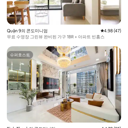
Quận 9의 콘도미니엄
평점 4.98점(5
4.98 (47)
무료 수영장 그린뷰 완비된 가구 1BR + 아파트 빈홈스
슈퍼호스트
슈퍼호스트