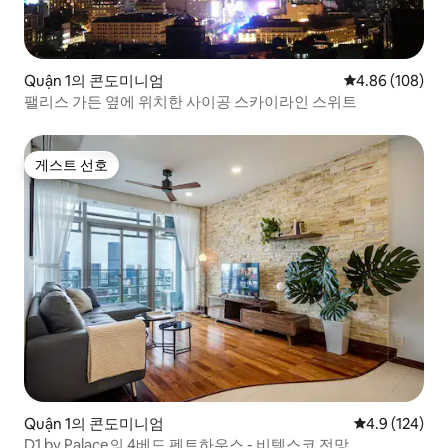
Quận 1의 콘도미니엄
평점 4.86점(5점
4.86 (108)
팰리스 가든 옆에 위치한 사이공 스카이라인 스위트
게스트 선호
게스트 선호
Quận 1의 콘도미니엄
평점 4.9점(5점
4.9 (124)
D1 by Palace의 4베드 펜트하우스 - 비텍스코 전망