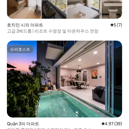
호치민 시의 아파트
평점 5점(
5 (7)
고급 2베드룸 | 리조트 수영장 및 타운하우스 전망
슈퍼호스트
슈퍼호스트
Quận 3의 아파트
평점 4.97점(5
4.97 (39)