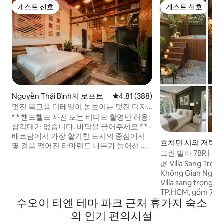
게스트 선호
게스트 선호
게스트 선호
게스트 선호
Nguyễn Thái Bình의 로프트
평점 4.81점(5점 만점), 후기 388
4.81 (388)
멋진 복고풍 디테일이 돋보이는 멋진 디자
이너 아파트
* * 핸드헬드 사진 또는 비디오 촬영만 허용:
삼각대가 없습니다. 바닥을 긁어주세요 * * -
베트남에서 가장 활기찬 도시의 중심에서
호치민 시의 저택
몇 걸음 떨어진 타마린드 나무가 늘어선 거
그린 빌라 7BR | 수영
리와 프랑스 식민지 시대의 건축물이 내려
구
🌿 Villa Sang Trọn
다보입니다. - 조용하고 깨끗한 동네의 3층
Không Gian Nghỉ 
(엘리베이터 없음) 에 있는 아파트에서 숙박
Villa sang trọng t
하세요. - 아파트는 2명을 편안하게 수용할
TP.HCM, gồm 7 phò
수 있습니다. - 편안한 매트리스의 퀸사이즈
수오이 티엔 테마 파크 근처 휴가지 숙소
phòng nhỏ ) 6 phò
침대 1개. - 멋진 스피커 시스템을 갖춘 안드
nghỉ dưỡng lý tưởn
로이드 TV 55인치로 밤에 영화를 보거나 음
의 인기 편의시설
nhóm bạn. Villa sở
악을 들으며 휴식을 취할 수 있는 분위기를