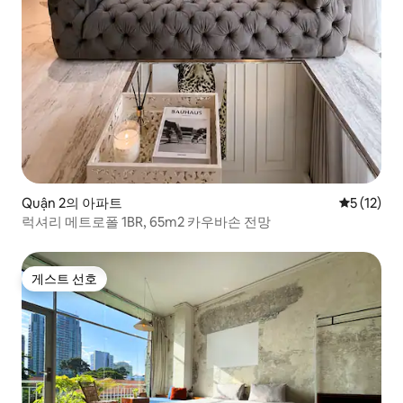
Quận 2의 아파트
평점 5점(5
5 (12)
럭셔리 메트로폴 1BR, 65m2 카우바손 전망
게스트 선호
게스트 선호