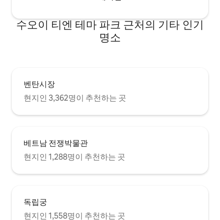
내려다보이며, 베트남에서 가장 활기찬 도
시 중심부에서 몇 걸음 거리에 있습니다. 건
물 자체가 부티크 커피숍과 아트 갤러리로
수오이 티엔 테마 파크 근처의 기타 인기
가득합니다. 말 그대로 호치민 중심부에 머
명소
무르게 됩니다. 비텍스코 파이낸셜 타워까
지 3분, 벤 탄 센트럴 버스 정류장과 택시까
지 10분 거리에 있습니다. 극동의 진주 사이
공 탐험을 준비하세요!
벤탄시장
현지인 3,362명이 추천하는 곳
베트남 전쟁박물관
현지인 1,288명이 추천하는 곳
독립궁
현지인 1,558명이 추천하는 곳