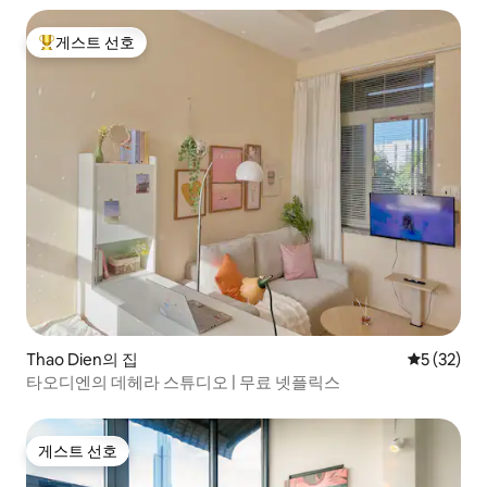
게스트 선호
상위 게스트 선호
Thao Dien의 집
평점 5점(5
5 (32)
타오디엔의 데헤라 스튜디오 | 무료 넷플릭스
게스트 선호
게스트 선호