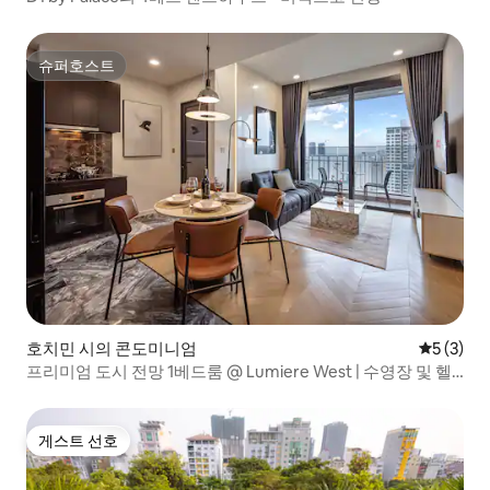
슈퍼호스트
슈퍼호스트
호치민 시의 콘도미니엄
평점 5점(
5 (3)
프리미엄 도시 전망 1베드룸 @ Lumiere West | 수영장 및 헬
스장
게스트 선호
게스트 선호