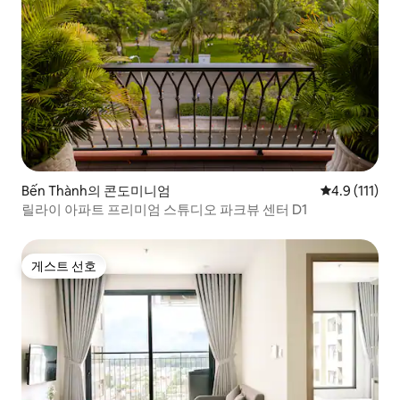
Bến Thành의 콘도미니엄
평점 4.9점(5
4.9 (111)
릴라이 아파트 프리미엄 스튜디오 파크뷰 센터 D1
게스트 선호
게스트 선호