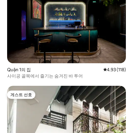
Quận 1의 집
평점 4.93점(5
4.93 (118)
사이공 골목에서 즐기는 숨겨진 바 투어
게스트 선호
게스트 선호