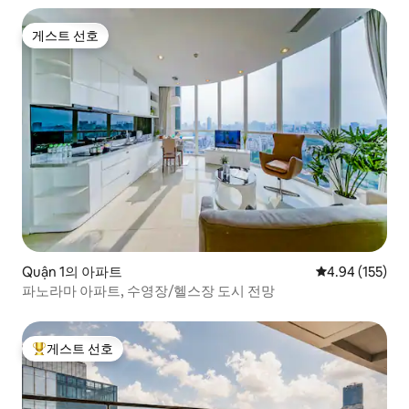
게스트 선호
게스트 선호
Quận 1의 아파트
평점 4.94점(5점
4.94 (155)
파노라마 아파트, 수영장/헬스장 도시 전망
게스트 선호
상위 게스트 선호