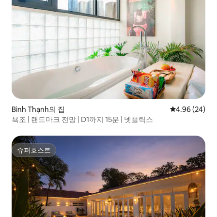
Bình Thạnh의 집
평점 4.96점(5
4.96 (24)
욕조 | 랜드마크 전망 | D1까지 15분 | 넷플릭스
슈퍼호스트
슈퍼호스트