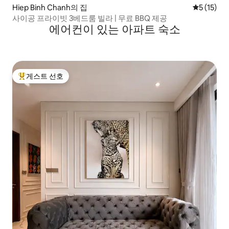
Hiep Binh Chanh의 집
평점 5점(5
5 (15)
사이공 프라이빗 3베드룸 빌라 | 무료 BBQ 제공
에어컨이 있는 아파트 숙소
게스트 선호
상위 게스트 선호