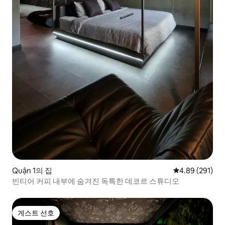
Quận 1의 집
평점 4.89점(5점
4.89 (291)
빈티어 커피 내부에 숨겨진 독특한 데코르 스튜디오
게스트 선호
게스트 선호