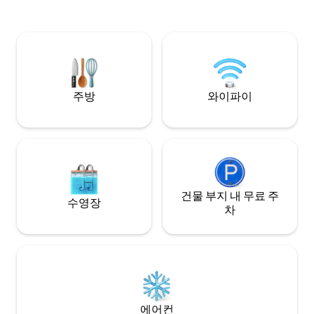
vườn xanh mát, ph
자랑합니다. 크롬캐스트와 애플 TV 4K를
và khu BBQ sân vư
이용하실 수 있습니다. - iMac 22인치를 사
lớn, những phút giâ
용하여 초고속 인터넷으로 정보를 검색할
trọn vẹn. Thiết kế 
수 있습니다. - 주방에는 커피, 차, 접시, 칼,
cấp, đầy đủ tiện n
포크 등 가정식 식사를 할 수 있도록 주방용
nghỉ sang trọng,
품이 완비되어 있습니다. - 세탁기/건조기
도 준비되어 있습니다. 숙소까지의 교통편:
주방
와이파이
- 택시: 떤선녓 국제공항에서 택시를 타고
응우옌 후에 거리 (HCM 시내 1구역) 까지
가면 숙소가 1분 거리에. - 숙소로 가는 "90
Nguyến Huệ 거리" 건물은 부티크 커피숍
과 예술 갤러리로 가득합니다. 시간을 내어
도시의 정수를 즐겨보세요. - 버스: 대중 버
스를 이용을 고려하신다면, 109번 버스로
건물 부지 내 무료 주
이동하여 벤 탄 역에 도착한 뒤 숙소까지 도
수영장
차
보 약 5분 거리입니다. 모든 장비와 시설은
이용을 위해 제공됩니다. 저는 HCM City에
서 몇 년 동안 F&B 업계와 프리랜서 사진작
가로 일하고 있습니다. 마음껏 저와 이야기
하시거나 카페에서 관심이 있을만한 현지
음식, 미술, 사진에 대해 대화를 나누어 봅시
다. 커다란 창문으로 타마린드 가로수가 늘
어선 거리와 프랑스 식민지 시대 건축물이
에어컨