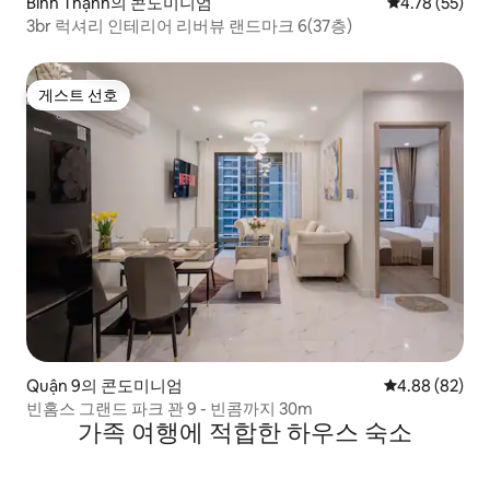
Bình Thạnh의 콘도미니엄
평점 4.78점(5
4.78 (55)
3br 럭셔리 인테리어 리버뷰 랜드마크 6(37층)
게스트 선호
게스트 선호
Quận 9의 콘도미니엄
평점 4.88점(5
4.88 (82)
빈홈스 그랜드 파크 꽌 9 - 빈콤까지 30m
가족 여행에 적합한 하우스 숙소