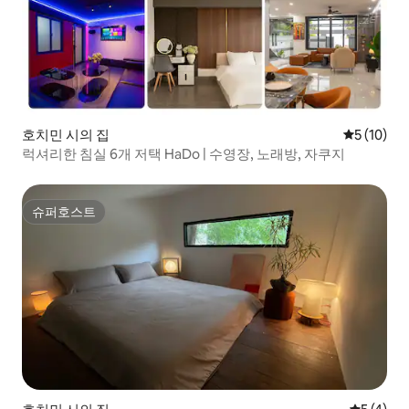
호치민 시의 집
평점 5점(5
5 (10)
럭셔리한 침실 6개 저택 HaDo | 수영장, 노래방, 자쿠지
슈퍼호스트
슈퍼호스트