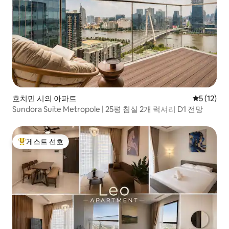
호치민 시의 아파트
평점 5점(5
5 (12)
Sundora Suite Metropole | 25평 침실 2개 럭셔리 D1 전망
게스트 선호
상위 게스트 선호