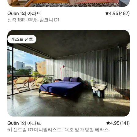
Quận 1의 아파트
평점 4.95점(5점
4.95 (487)
신축 1BR+주방+발코니 D1
게스트 선호
게스트 선호
Quận 1의 아파트
평점 4.95점(5
4.95 (141)
6 | 센트럴 D1 미니멀리스트 | 욕조 및 개방형 테라스.