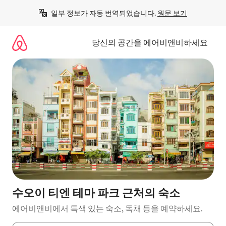
콘
일부 정보가 자동 번역되었습니다. 
원문 보기
텐
츠
로
당신의 공간을 에어비앤비하세요
바
로
가
기
수오이 티엔 테마 파크 근처의 숙소
에어비앤비에서 특색 있는 숙소, 독채 등을 예약하세요.