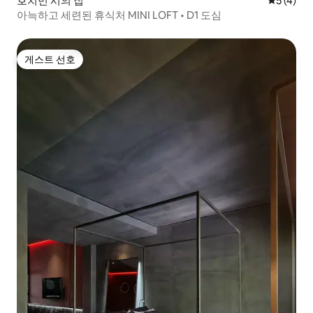
호치민 시의 집
평점 5점(
5 (4)
아늑하고 세련된 휴식처 MINI LOFT • D1 도심
게스트 선호
게스트 선호