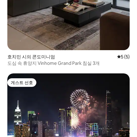
호치민 시의 콘도미니엄
평점 5점(
5 (5)
도심 속 휴양지 Vinhome Grand Park 침실 3개
게스트 선호
게스트 선호