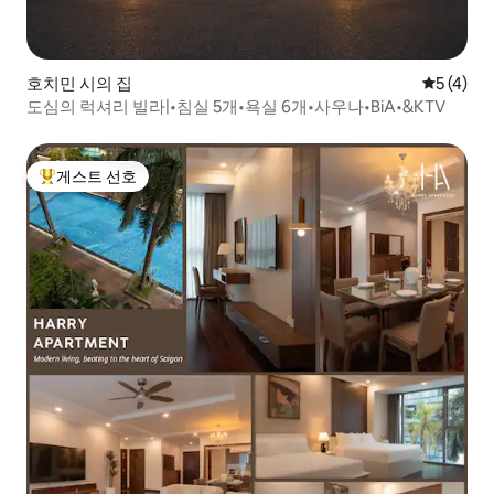
호치민 시의 집
평점 5점(
5 (4)
도심의 럭셔리 빌라|•침실 5개•욕실 6개•사우나•BiA•&KTV
게스트 선호
상위 게스트 선호