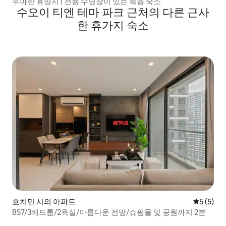
우아한 휴양지 | 전용 수영장이 있는 복층 숙소
수오이 티엔 테마 파크 근처의 다른 근사
한 휴가지 숙소
호치민 시의 아파트
평점 5점(
5 (5)
BS7/3베드룸/2욕실/아름다운 전망/쇼핑몰 및 공원까지 2분