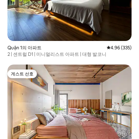
Quận 1의 아파트
평점 4.96점(5점
4.96 (335)
2 | 센트럴 D1 | 미니멀리스트 아파트 | 대형 발코니
게스트 선호
게스트 선호