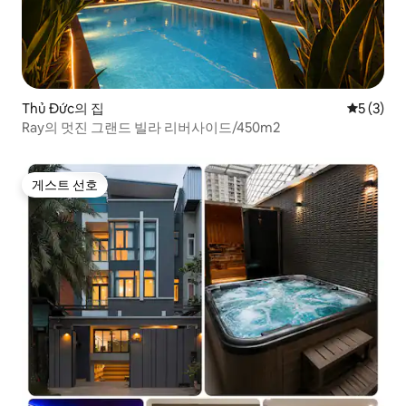
Thủ Đức의 집
평점 5점(
5 (3)
Ray의 멋진 그랜드 빌라 리버사이드/450m2
게스트 선호
게스트 선호