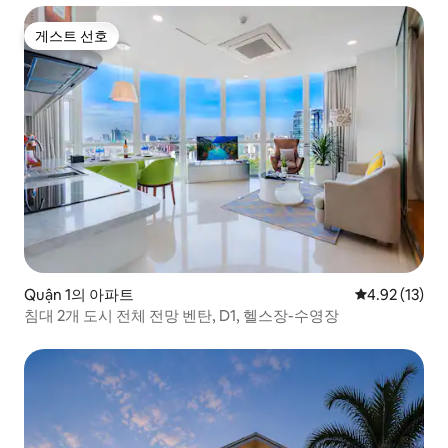
게스트 선호
게스트 선호
Quận 1의 아파트
평점 4.92점(5
4.92 (13)
침대 2개 도시 전체 전망 벤탄, D1, 헬스장-수영장