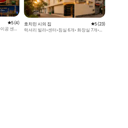
평점 5점(5점 만점), 후기 4개
5 (4)
호치민 시의 집
평점 5점(5점 만점),
5 (23)
사이공 센트
럭셔리 빌라•센터•침실 6개• 화장실 7개•수
영장•사우나•KTV•비아