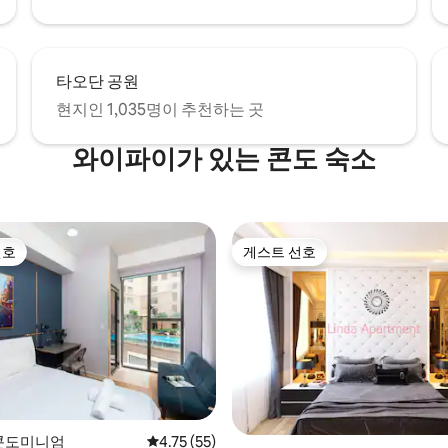
타오단 공원
현지인 1,035명이 추천하는 곳
와이파이가 있는 콘도 숙소
선호
게스트 선호
선호
게스트 선호
 후기 29개
의 콘도미니엄
평점 4.75점(5점 만점), 후기 55개
4.75 (55)