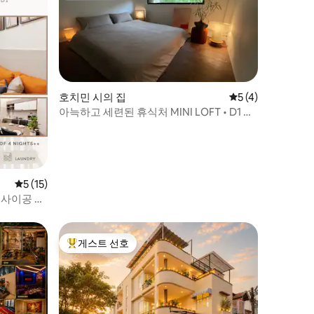
호치민 시의 집
평점 5점(5점 만점)
5 (4)
아늑하고 세련된 휴식처 MINI LOFT • D1 도
심
평점 5점(5점 만점), 후기 15개
5 (15)
| 사이공 중
게스트 선호
상위 게스트 선호