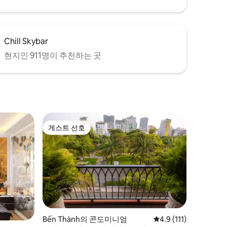
Chill Skybar
현지인 911명이 추천하는 곳
게스트 선호
게스트 선호
Bến Thành의 콘도미니엄
평점 4.9점(5점 만점),
4.9 (111)