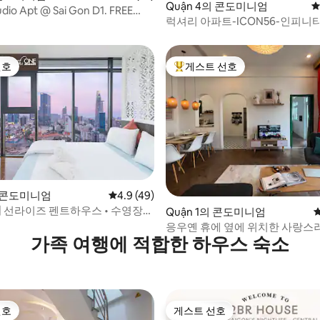
Quận 4의 콘도미니엄
평
udio Apt @ Sai Gon D1. FREE
럭셔리 아파트-ICON56-인피니티
ym
장, 센터까지 3분
선호
게스트 선호
선호
상위 게스트 선호
후기 198개
의 콘도미니엄
평점 4.9점(5점 만점), 후기 49개
4.9 (49)
| 선라이즈 펜트하우스 • 수영장
Quận 1의 콘도미니엄
응우옌 휴에 옆에 위치한 사랑스러
가족 여행에 적합한 하우스 숙소
베드룸 by Circadian
선호
게스트 선호
선호
게스트 선호