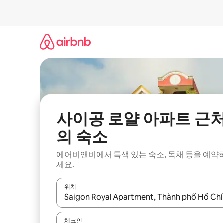
콘
텐
츠
로
바
로
가
기
사이공 로얄 아파트 근
의 숙소
에어비앤비에서 특색 있는 숙소, 독채 등을 예약
세요.
위치
결과가 나오면 위·아래 화살표 키를 사용하거나 터치
체크인