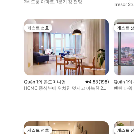
2베드룸 아파트, 1분기 강 전망
Tresor St
Pool & G
게스트 선호
게스트 
게스트 선호
게스트 
Quận 1의 콘도미니엄
평점 4.83점(5점 만점), 
4.83 (198)
Quận 1
HCMC 중심부에 위치한 멋지고 아늑한 2
벤탄 타워 
BR 아파트
및 헬스장
게스트 선호
게스트 
게스트 선호
게스트 