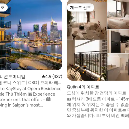
선호
게스트 선호
선호
게스트 선호
의 콘도미니엄
평점 4.9점(5점 만점), 후기 437개
4.9 (437)
코너 스위트 | CBD | 오페라 레
Quận 4의 아파트
to KayStay at Opera Residence
도심에 위치한 강 전망의 아파트
hủ Thiêm 🌆 Experience
🏡 럭셔리 3베드룸 아파트 – 145
rner unit that offer: • 🏙️
에 위치 🎯 위치는 더 좋을 수 없습니다 호치
ving in Saigon’s most
민 중심부에 위치한 이 아파트는 
 Prime location in
와 가깝습니다. 🚶‍♂️ 부이 비엔 
tral Business District • 🌉
– 800m 🛍️ 벤탄 시장 – 800m 
ing views of the Saigon River &
워킹 스트리트 – 500m 몇 분 만
 🛏️ Hotel-style
, 후기 3개