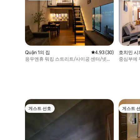
Quận 1의 집
평점 4.93점(5점 만점),
4.93 (30)
호치민 시
응우옌휴 워킹 스트리트/사이공 센터/넷플
중심부에 
릭스 근처
이 비엔 
게스트 선호
게스트 
게스트 선호
게스트 