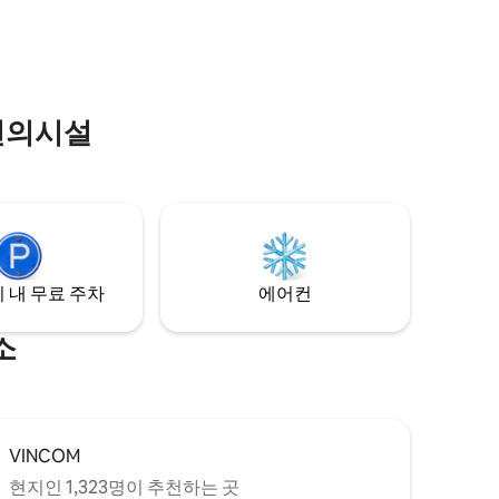
 쉽게️ 이
에 이상적입니다!
스러운 생활
대적인 스
대 3개,
편의시설
 내 무료 주차
에어컨
소
VINCOM
현지인 1,323명이 추천하는 곳