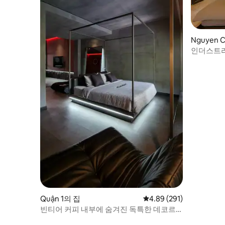
Nguyen C
인더스트리얼
비엔 500
Quận 1의 집
평점 4.89점(5점 만점), 
4.89 (291)
빈티어 커피 내부에 숨겨진 독특한 데코르
스튜디오