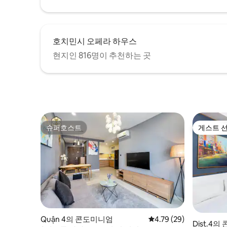
호치민시 오페라 하우스
현지인 816명이 추천하는 곳
슈퍼호스트
게스트 
슈퍼호스트
게스트 
Quận 4의 콘도미니엄
평점 4.79점(5점 만점),
4.79 (29)
Dist.4