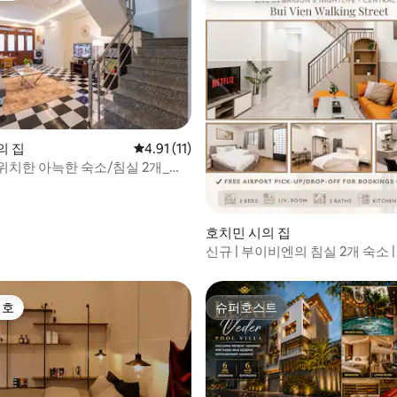
 후기 30개
의 집
평점 4.91점(5점 만점), 후기 11개
4.91 (11)
위치한 아늑한 숙소/침실 2개_부
거리까지 도보
호치민 시의 집
신규 | 부이비엔의 침실 2개 숙소 
심부 D1
선호
슈퍼호스트
선호
슈퍼호스트