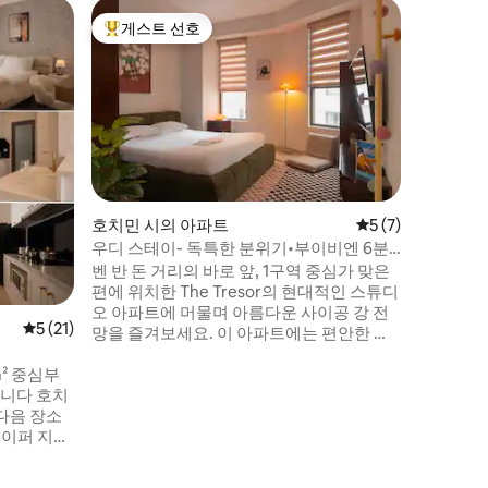
Quận 
게스트 선호
게스트 
상위 게스트 선호
게스트 
럭셔리 2베
료 헬스장
리버사이드
- 이 현
변 바로 
을 선사합
좋아한다면 
훌륭한 숙
니다. -
거리입니다
호치민 시의 아파트
평점 5점(5점 만점)
5 (7)
지 명소에 가깝습니
우디 스테이- 독특한 분위기•부이비엔 6분,
기: - 편
D1 중심부
벤 반 돈 거리의 바로 앞, 1구역 중심가 맞은
움이 되는
편에 위치한 The Tresor의 현대적인 스튜디
있습니다.
오 아파트에 머물며 아름다운 사이공 강 전
평점 5점(5점 만점), 후기 21개
5 (21)
망을 즐겨보세요. 이 아파트에는 편안한 침
대, 주방, 냉장고, 에어컨, 초고속 와이파이,
m² 중심부
평면 TV, 깨끗한 욕실 등 시설이 완비되어 있
습니다. 입주자는 수영장, 헬스장, 연중무휴
다음 장소
보안 등 건물의 편의시설을 이용할 수 있습
백페이퍼 지역
니다. 비텍스코, 응우옌 휴 워킹 스트리트,
 응우옌 휴
벤탄 시장으로 이동하기에 편리한 위치 – 사
에 유명한 관
이공을 하루 종일 둘러본 후 휴식을 취하기