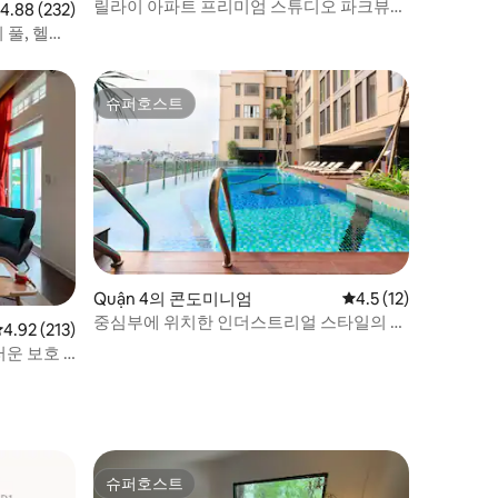
릴라이 아파트 프리미엄 스튜디오 파크뷰
점 4.88점(5점 만점), 후기 232개
4.88 (232)
센터 D1
 풀, 헬스
슈퍼호스트
슈퍼호스트
Quận 4의 콘도미니엄
평점 4.5점(5점 만점),
4.5 (12)
중심부에 위치한 인더스트리얼 스타일의 침
평점 4.92점(5점 만점), 후기 213개
4.92 (213)
실 1개 숙소
운 보호 1
슈퍼호스트
슈퍼호스트