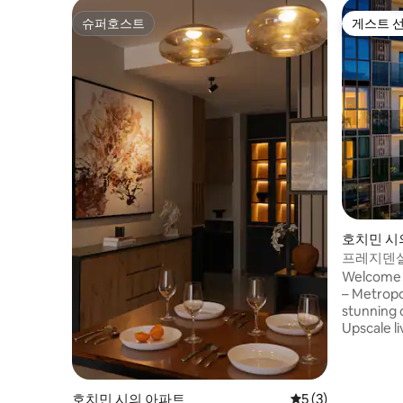
슈퍼호스트
게스트 
슈퍼호스트
게스트 
호치민 시
프레지덴셜 
지던스
Welcome 
– Metropole T
stunning co
Upscale li
prestigious condo • 
the new Cen
Breathtak
downtown skyline •
호치민 시의 아파트
평점 5점(5점 만점)
5 (3)