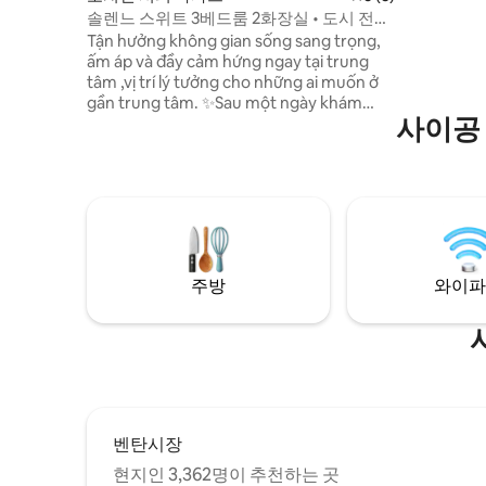
comfort wi
솔렌느 스위트 3베드룸 2화장실 • 도시 전망
Perfect f
• D1 5m
Tận hưởng không gian sống sang trọng,
excited t
ấm áp và đầy cảm hứng ngay tại trung
tâm ,vị trí lý tưởng cho những ai muốn ở
gần trung tâm. ✨Sau một ngày khám
사이공
phá, trở về căn hộ để tận hưởng không
gian yên tĩnh, riêng tư và thư giãn ✨
Không chỉ là nơi lưu trú, đây là trải nghiệm
sống từ cà phê buổi sáng đến những buổi
tối Netflix nhẹ nhàng. ✨ Vị trí đắc địa kết
hợp không gian tinh tế, mang đến kỳ nghỉ
thoải mái trọn vẹn và nhiều tiện ích xung
quanh ( cửa hàng 24/7, cà phê, nhà hàng,
주방
와이파
khu tham quan…) 🤗
벤탄시장
현지인 3,362명이 추천하는 곳