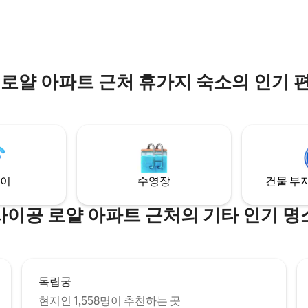
광지, 쇼핑몰, 레스토랑, 바, 카페로
th short-term rental flexibility
동할 수 있습니다. 🛌 넓고 고급
or business or leisure — we’re
공간 이 아파트는 다음과 같은 현
o host you!
타일로 설계되었습니다. 럭셔리 침
욕실 2개가 갖춰진 넓은 침실 3개
 로얄 아파트 근처 휴가지 숙소의 인기 
이
수영장
건물 부지
사이공 로얄 아파트 근처의 기타 인기 명
독립궁
현지인 1,558명이 추천하는 곳