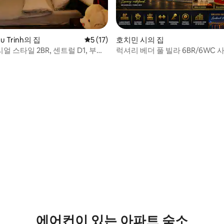
u Trinh의 집
평점 5점(5점 만점), 후기 17개
5 (17)
호치민 시의 집
 스타일 2BR, 센트럴 D1, 부이
럭셔리 베더 풀 빌라 6BR/6WC 
m
럴
후기 291개
에어컨이 있는 아파트 숙소