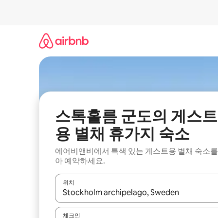
콘
텐
츠
로
바
로
가
기
스톡홀름 군도의 게스트
용 별채 휴가지 숙소
에어비앤비에서 특색 있는 게스트용 별채 숙소를
아 예약하세요.
위치
결과가 나오면 위·아래 화살표 키를 사용하거나 터치
체크인