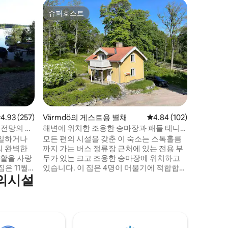
Tullin
슈퍼호스트
게스트 
슈퍼호스트
게스트 
커플에게
니빌라입
Insta-- > #
한 공간에
안하게 지
면 로프트의
주무실 수
은 아래층
능). 샤
녹음이 우
을 요리
점 4.93점(5점 만점), 후기 257개
4.93 (257)
Värmdö의 게스트용 별채
평점 4.84점(5점 만점), 
4.84 (102)
하기에 안
Insta--
 전망의 집,
해변에 위치한 조용한 승마장과 패들 테니
요.
스 코트가 있는 집, 버스 정류장 근처
 일하거나
모든 편의 시설을 갖춘 이 숙소는 스톡홀름
의 완벽한
까지 가는 버스 정류장 근처에 있는 전용 부
 생활을 사랑
두가 있는 크고 조용한 승마장에 위치하고
 11월 1
있습니다. 이 집은 4명이 머물기에 적합합니
편의시설
 섬인
다. 한 명은 거실에 있는 편안한 소파 베드에
holmen
서 잠을 잘 수 있습니다(문 닫을 수 있음). 침
)를 타고
대 부분은 더블 침대와 싱글 침대를 벽으로
수 있습니다.
분리하여 두 개의 침실로 구분되어 있습니
, 키스타,
다. 더블 침대는 싱글 침대로 분리할 수 있습
근처에 있습
니다. 침대와 수건은 새로 준비됩니다. 샤워