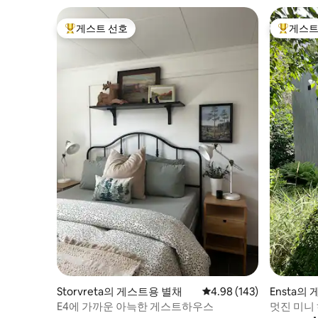
게스트 선호
게스트
상위 게스트 선호
상위 게
Storvreta의 게스트용 별채
평점 4.98점(5점 만점), 
4.98 (143)
Ensta의
E4에 가까운 아늑한 게스트하우스
멋진 미니 