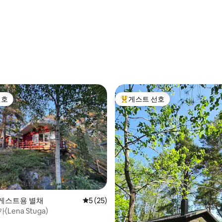
후기 105개
선호
게스트 선호
선호
상위 게스트 선호
 후기 81개
의 게스트용 별채
평점 5점(5점 만점), 후기 25개
5 (25)
Lena Stuga)