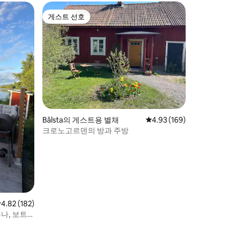
게스트 선호
게스트 선호
Bålsta의 게스트용 별채
평점 4.93점(5점 만점), 
4.93 (169)
크로노고르덴의 방과 주방
점 4.82점(5점 만점), 후기 182개
4.82 (182)
나, 보트