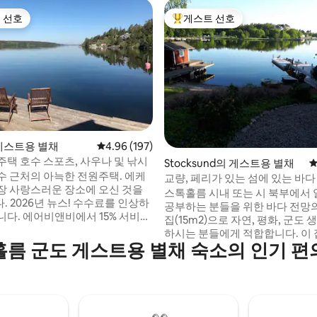
 선호
게스트 선호
스트 선호
상위 게스트 선호
후기 152개
 게스트용 별채
평점 4.96점(5점 만점), 후기 197개
4.96 (197)
주택 호수 스포츠, 사우나 및 낚시
Stocksund의 게스트용 별채
평
 근처의 아늑한 전원주택. 에케
교량, 페리가 있는 섬에 있는 바다
장 사랑스러운 장소에 오신 것을
도시 근처
스톡홀름 시내 또는 시 북부에서
를 인상하
공부하는 분들을 위한 바다 전망
니다. 에어비앤비에서 15% 서비스
집(15m2)으로 자연, 평화, 군도
포함하도록 제 가격을 조정했습니
하시는 분들에게 적합합니다. 이 집은
름 군도 게스트용 별채 숙소의 인기 
일부터 4월 15일까지 다리가 있는
친화적. 게스트가 3명 이상
Danderyd의 자동차 없는 섬 Tran
 숙소를 보세요. 20분 거리에 있
에 위치하고 있으며, SL 페리(8분
사우나와 낚시 보트는 여전히 예약
ToR 지하철 "Ropsten"까지 갈 
있습니다.
집은 시내, 대학, KTH, 카롤린스카
www.airbnb.com/rooms/1405671024256283254?
솔나, 순드비베리, 테비, 리딩외 