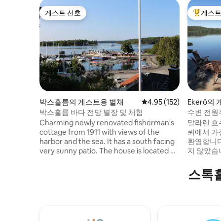
게스트 선호
게스트
게스트 선호
상위 게
박스홀름의 게스트용 별채
평점 4.95점(5점 만점), 
4.95 (152)
Ekerö의
박스홀름 바다 전망 별장 및 체험
수변 전원
Charming newly renovated fisherman's
말라렌 호수
cottage from 1911 with views of the
뢰에서 가
harbor and the sea. It has a south facing
환영합니다. 2026년 뉴스! 수수료
very sunny patio. The house is located on
지 않았습
a hill in the very city center. 100 meters
수수료를 
from harbour, restaurants, bus and boat
다. 콜라보레이션 - 블루 라군 컨트리 하우
스톡홀
communications. It is a perfect calm spot
스, 골프 및 가족 
to discover the Stockholm archipelago
인가요? 이
and Stockholm city. 2 rooms, 35 sqm.
습니다. 
Relax or let us guide you to different
하실 수 
experiences and adventures such as
https://