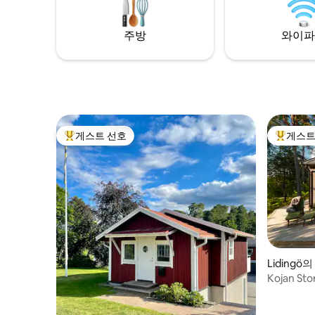
boat tours, kayaking, tenting, fishing,
viralityEntr
biking, hiking etc
있습니다! 
Charm.
주방
와이파
게스트 선호
게스트
상위 게스트 선호
상위 게
Liding
Kojan Sto