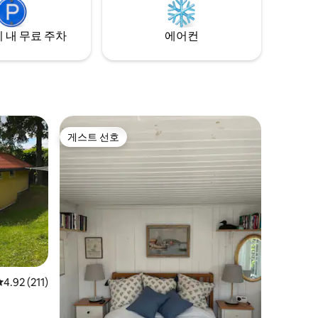
가구, 400
기, 사우나, 세탁기가 있는 화장실이 두 개 있
너는 데 사
습니다. TV 룸 소파와 애플 TV.
 내 무료 주차
에어컨
게스트 선호
게스트 선호
평점 4.92점(5점 만점), 후기 211개
4.92 (211)