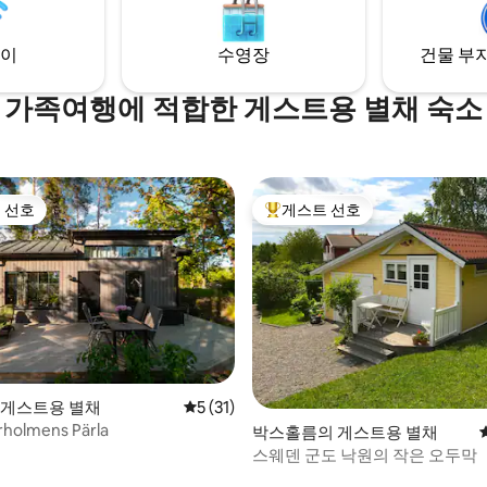
yPoint=1&s=76 새로운 객실도
니다. 섬은 둘레가 3km이며, 200
체크아웃 아파트 Swedish
명의 주민이 있습니다. 해협을 건
이
수영장
건물 부지
용할 수 있는 보트도 있습니다.
가족여행에 적합한 게스트용 별채 숙소
 선호
게스트 선호
스트 선호
상위 게스트 선호
ö의 게스트용 별채
평점 5점(5점 만점), 후기 31개
5 (31)
rholmens Pärla
박스홀름의 게스트용 별채
스웨덴 군도 낙원의 작은 오두막