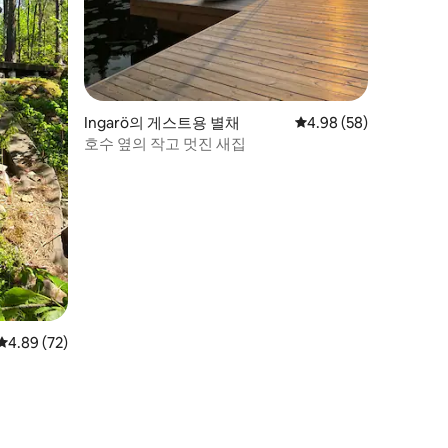
Ingarö의 게스트용 별채
평점 4.98점(5점 만점),
4.98 (58)
호수 옆의 작고 멋진 새집
평점 4.89점(5점 만점), 후기 72개
4.89 (72)