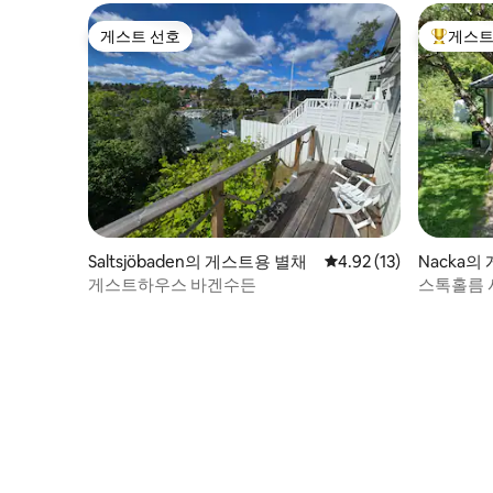
게스트 선호
게스트
게스트 선호
상위 게
Saltsjöbaden의 게스트용 별채
평점 4.92점(5점 만점),
4.92 (13)
Nacka의
게스트하우스 바겐수든
스톡홀름 
러운 숙소