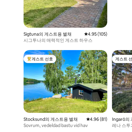
Sigtuna의 게스트용 별채
평점 4.95점(5점 만점), 
4.95 (105)
시그투나의 매력적인 게스트 하우스
게스트 선호
게스트 
상위 게스트 선호
게스트 
Stocksund의 게스트용 별채
평점 4.96점(5점 만점),
4.96 (81)
Ingarö
Sovrum, vedeldad bastu vid hav
레나 스투가(