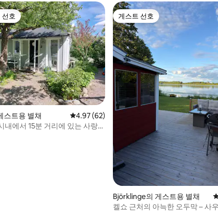
 선호
게스트 선호
스트 선호
게스트 선호
 후기 13개
 게스트용 별채
평점 4.97점(5점 만점), 후기 62개
4.97 (62)
시내에서 15분 거리에 있는 사랑스
Björklinge의 게스트용 별채
평
켈쇼 근처의 아늑한 오두막 – 사우
및 자연에 가까운