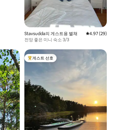
Stavsudda의 게스트용 별채
평점 4.97점(5점 만점),
4.97 (29)
전망 좋은 미니 숙소 3/3
게스트 선호
상위 게스트 선호