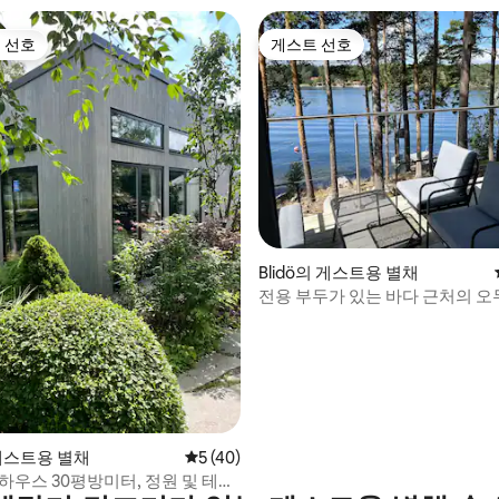
 선호
게스트 선호
스트 선호
게스트 선호
Blidö의 게스트용 별채
전용 부두가 있는 바다 근처의 오
후기 143개
 게스트용 별채
평점 5점(5점 만점), 후기 40개
5 (40)
하우스 30평방미터, 정원 및 테라