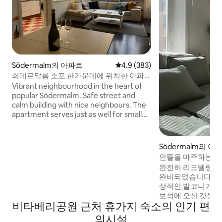
Södermalm의 아파트
평점 4.9점(5점 만점), 후기 383
4.9 (383)
쇠데르말름 소포 한가운데에 위치한 아파
트, 67평방미터
Vibrant neighbourhood in the heart of
popular Södermalm. Safe street and
calm building with nice neighbours. The
apartment serves just as well for smaller
families as well as a group of friends.
Everything you need just around the
corner - museums, bars, amazing views,
Södermalm의 아
second hand stores, popular restaurants
안뜰을 마주하는 발
and Stockholms most popular club
파 스튜디오
완전히 리모델링되
(Trädgården) a walk or bike ride away.
완비되었습니다! 안뜰을 마주보고 있는 환
상적인 발코니가 
보석에 오신 것을 환영합니
비타베리공원 근처 휴가지 숙소의 인기 편
안뜰을 향해 남쪽을
코니가 있는 침실 
의시설