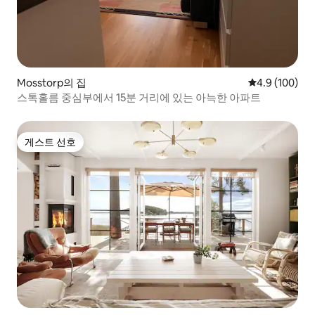
Mosstorp의 집
평점 4.9점(5점
4.9 (100)
스톡홀름 중심부에서 15분 거리에 있는 아늑한 아파트
게스트 선호
게스트 선호