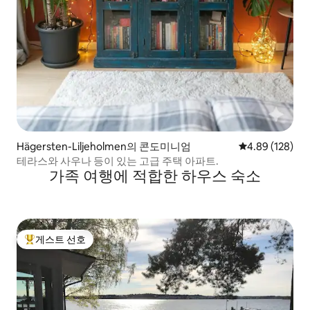
Hägersten-Liljeholmen의 콘도미니엄
평점 4.89점(5점
4.89 (128)
테라스와 사우나 등이 있는 고급 주택 아파트.
가족 여행에 적합한 하우스 숙소
게스트 선호
상위 게스트 선호