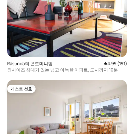
Råsunda의 콘도미니엄
평점 4.99점(5
4.99 (191)
퀸사이즈 침대가 있는 넓고 아늑한 아파트, 도시까지 10분
게스트 선호
게스트 선호