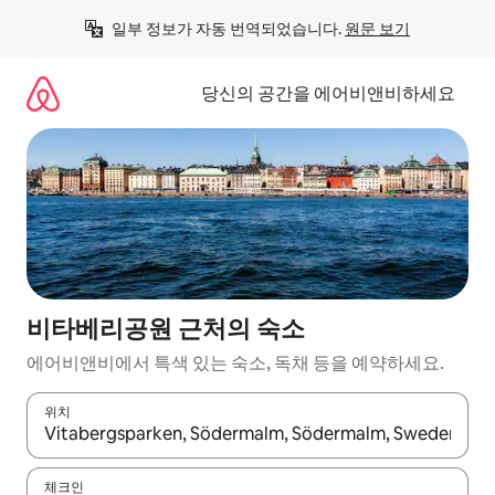
콘
일부 정보가 자동 번역되었습니다. 
원문 보기
텐
츠
로
당신의 공간을 에어비앤비하세요
바
로
가
기
비타베리공원 근처의 숙소
에어비앤비에서 특색 있는 숙소, 독채 등을 예약하세요.
위치
결과가 나오면 위·아래 화살표 키를 사용하거나 터치 또는 스와이프
체크인