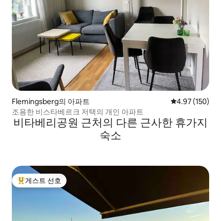
Flemingsberg의 아파트
평점 4.97점(5점
4.97 (150)
조용한 비스타베르크 저택의 개인 아파트
비타베리공원 근처의 다른 근사한 휴가지
숙소
게스트 선호
상위 게스트 선호