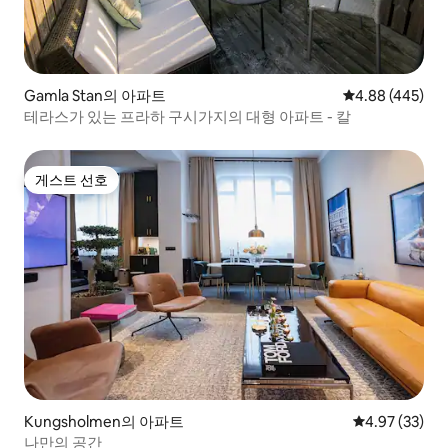
Gamla Stan의 아파트
평점 4.88점(5점
4.88 (445)
테라스가 있는 프라하 구시가지의 대형 아파트 - 칼
게스트 선호
게스트 선호
Kungsholmen의 아파트
평점 4.97점(5
4.97 (33)
나만의 공간