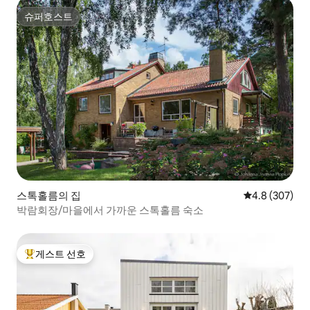
슈퍼호스트
슈퍼호스트
스톡홀름의 집
평점 4.8점(5점
4.8 (307)
박람회장/마을에서 가까운 스톡홀름 숙소
게스트 선호
상위 게스트 선호