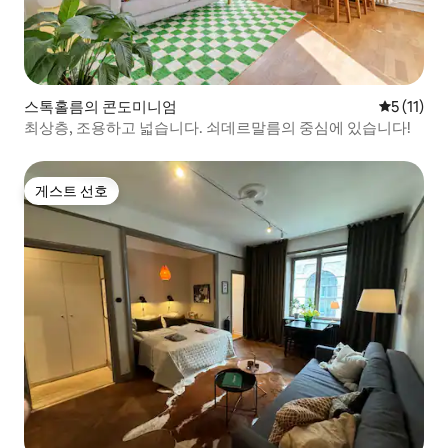
스톡홀름의 콘도미니엄
평점 5점(5
5 (11)
최상층, 조용하고 넓습니다. 쇠데르말름의 중심에 있습니다!
게스트 선호
게스트 선호