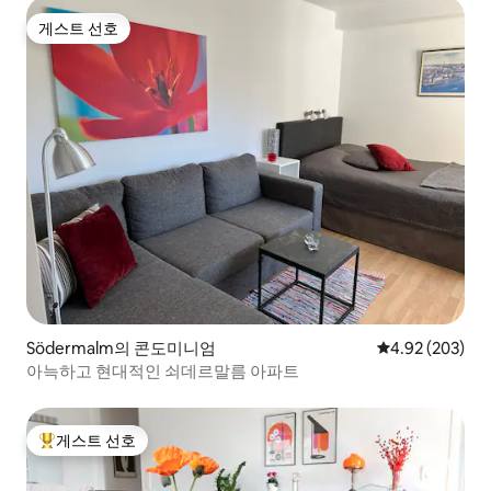
게스트 선호
게스트 선호
Södermalm의 콘도미니엄
평점 4.92점(5점
4.92 (203)
아늑하고 현대적인 쇠데르말름 아파트
게스트 선호
상위 게스트 선호