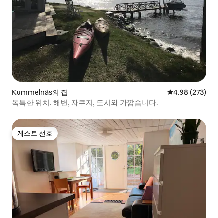
Kummelnäs의 집
평점 4.98점(5점
4.98 (273)
독특한 위치. 해변, 자쿠지, 도시와 가깝습니다.
게스트 선호
게스트 선호