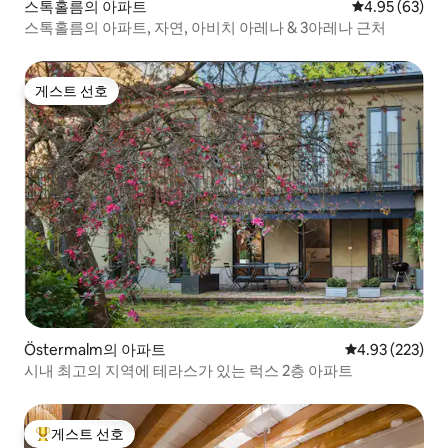
스톡홀름의 아파트
평점 4.95점(5
4.95 (63)
스톡홀름의 아파트, 자연, 아비치 아레나 & 3아레나 근처
게스트 선호
게스트 선호
Östermalm의 아파트
평점 4.93점(5점
4.93 (223)
시내 최고의 지역에 테라스가 있는 럭스 2층 아파트
게스트 선호
상위 게스트 선호