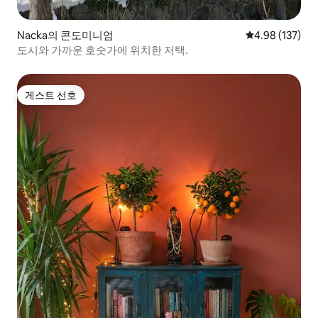
Nacka의 콘도미니엄
평점 4.98점(5점
4.98 (137)
도시와 가까운 호숫가에 위치한 저택.
게스트 선호
게스트 선호