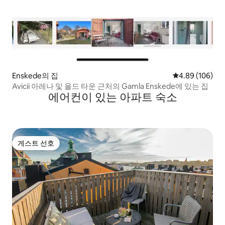
Enskede의 집
평점 4.89점(5점
4.89 (106)
Avicii 아레나 및 올드 타운 근처의 Gamla Enskede에 있는 집
에어컨이 있는 아파트 숙소
게스트 선호
게스트 선호