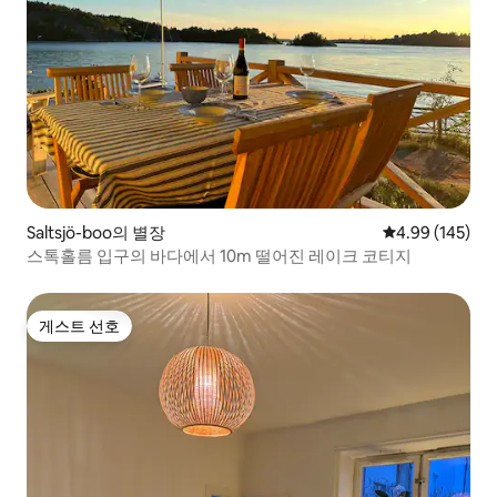
Saltsjö-boo의 별장
평점 4.99점(5점
4.99 (145)
스톡홀름 입구의 바다에서 10m 떨어진 레이크 코티지
게스트 선호
게스트 선호