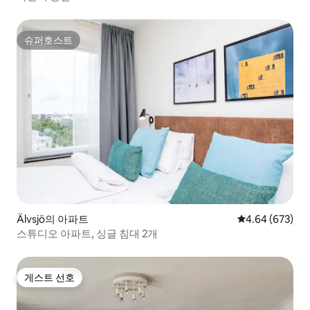
슈퍼호스트
슈퍼호스트
Älvsjö의 아파트
평점 4.64점(5점
4.64 (673)
스튜디오 아파트, 싱글 침대 2개
게스트 선호
게스트 선호