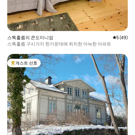
스톡홀름의 콘도미니엄
평점 5점(5
5 (49)
스톡홀름 구시가지 한가운데에 위치한 아늑한 아파트
게스트 선호
상위 게스트 선호