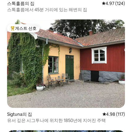
스톡홀름의 집
평점 4.97점(5점
4.97 (124)
스톡홀름에서 45분 거리에 있는 해변의 집
게스트 선호
상위 게스트 선호
Sigtuna의 집
평점 4.98점(5
4.98 (117)
유서 깊은 시그투나에 위치한 1850년에 지어진 주택