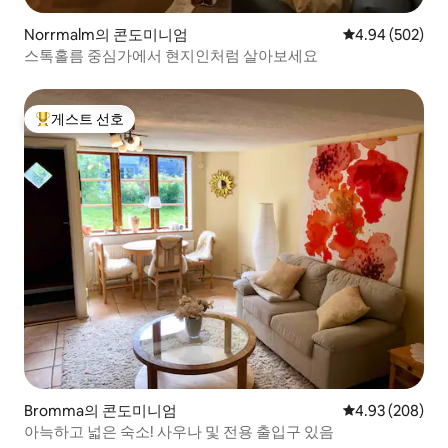
Norrmalm의 콘도미니엄
평점 4.94점(5점
4.94 (502)
스톡홀름 중심가에서 현지인처럼 살아보세요
게스트 선호
상위 게스트 선호
Bromma의 콘도미니엄
평점 4.93점(5점
4.93 (208)
아늑하고 넓은 숙소! 사우나 및 전용 출입구 있음