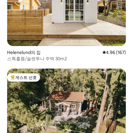
Helenelund의 집
평점 4.96점(5점
4.96 (167)
스톡홀름/솔렌투나 주택 30m2
게스트 선호
상위 게스트 선호