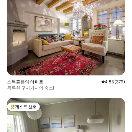
스톡홀름의 아파트
평점 4.83점(5점
4.83 (379)
독특한 구시가지의 숙소!
게스트 선호
상위 게스트 선호