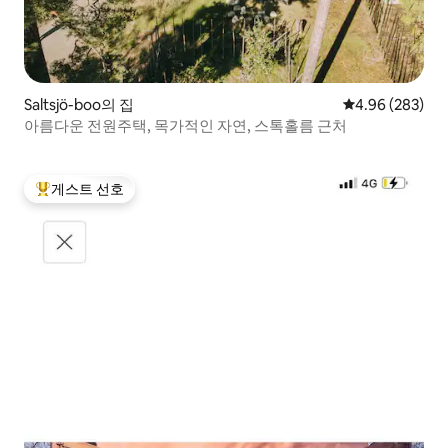
Saltsjö-boo의 집
평점 4.96점(5점
4.96 (283)
아름다운 전원주택, 목가적인 자연, 스톡홀름 근처
게스트 선호
상위 게스트 선호