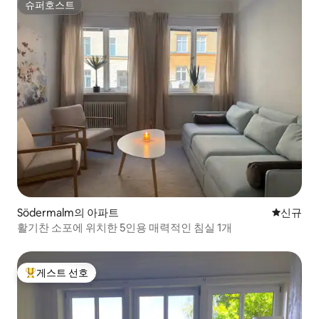
슈퍼호스트
슈퍼호스트
Södermalm의 아파트
신규 숙소
신규
활기찬 소포에 위치한 5인용 매력적인 침실 1개
게스트 선호
상위 게스트 선호