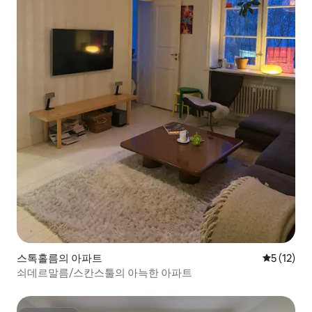
스톡홀름의 아파트
평점 5점(5
5 (12)
쇠데르말름/스칸스툴의 아늑한 아파트