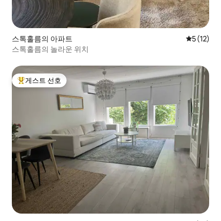
스톡홀름의 아파트
평점 5점(5
5 (12)
스톡홀름의 놀라운 위치
게스트 선호
상위 게스트 선호