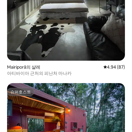
Mairiporã의 샬레
평점 4.94점(5
4.94 (87)
아티바이아 근처의 피난처 마나카
슈퍼호스트
슈퍼호스트