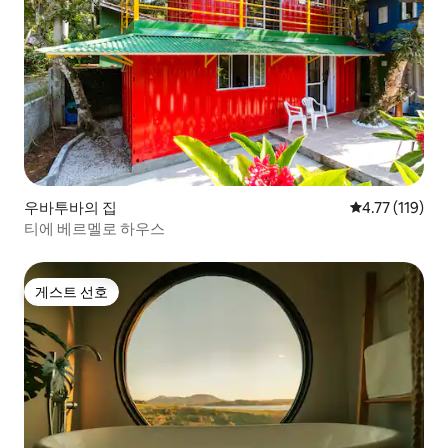
우바투바의 집
평점 4.77점(5
4.77 (119)
티에 베르멜로 하우스
게스트 선호
게스트 선호