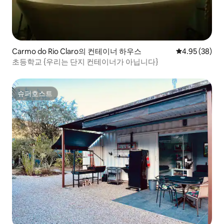
Carmo do Rio Claro의 컨테이너 하우스
평점 4.95점(5
4.95 (38)
초등학교 {우리는 단지 컨테이너가 아닙니다}
슈퍼호스트
슈퍼호스트