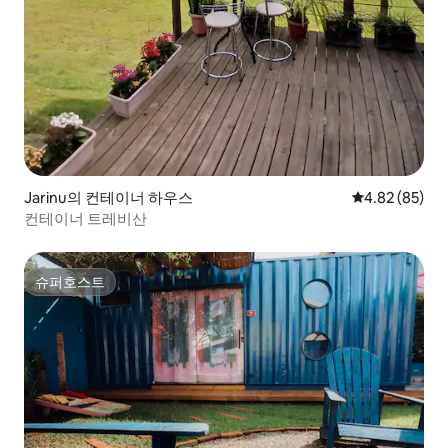
Jarinu의 컨테이너 하우스
평점 4.82점(5
4.82 (85)
컨테이너 트레비산
슈퍼호스트
슈퍼호스트