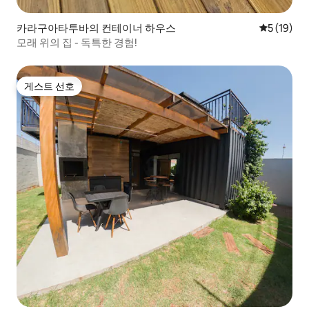
카라구아타투바의 컨테이너 하우스
평점 5점(5
5 (19)
모래 위의 집 - 독특한 경험!
게스트 선호
게스트 선호