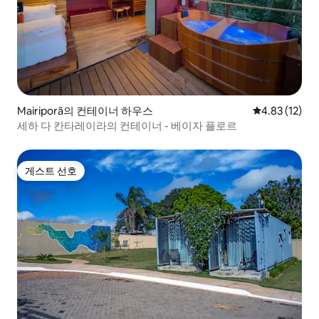
Mairiporã의 컨테이너 하우스
평점 4.83점(5
4.83 (12)
세하 다 칸타레이라의 컨테이너 - 베이자 플로르
게스트 선호
게스트 선호