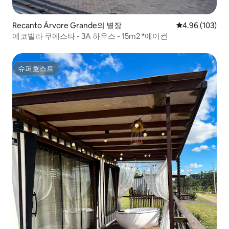
Recanto Árvore Grande의 별장
평점 4.96점(5점
4.96 (103)
에코빌라 쿠에스타 - 3A 하우스 - 15m2 *에어컨
슈퍼호스트
슈퍼호스트