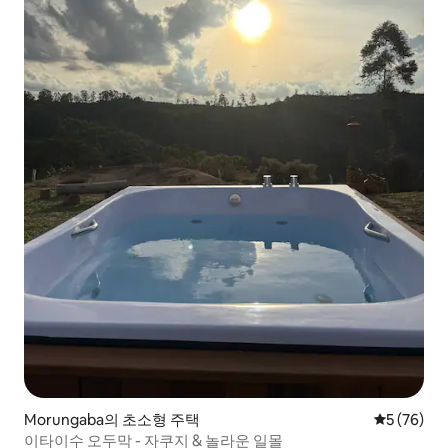
Morungaba의 초소형 주택
평점 5점(5
5 (76)
이타이수 오두막 - 자쿠지 & 놀라운 일몰