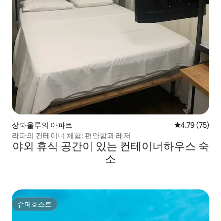
상파울루의 아파트
평점 4.79점(5
4.79 (75)
라파의 컨테이너 체험: 편안함과 레저
야외 휴식 공간이 있는 컨테이너하우스 숙
소
슈퍼호스트
슈퍼호스트