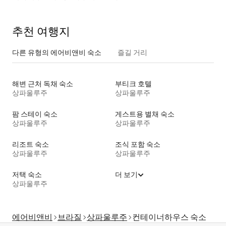
추천 여행지
다른 유형의 에어비앤비 숙소
즐길 거리
해변 근처 독채 숙소
부티크 호텔
상파울루주
상파울루주
팜 스테이 숙소
게스트용 별채 숙소
상파울루주
상파울루주
리조트 숙소
조식 포함 숙소
상파울루주
상파울루주
저택 숙소
더 보기
상파울루주
에어비앤비
브라질
상파울루주
컨테이너하우스 숙소