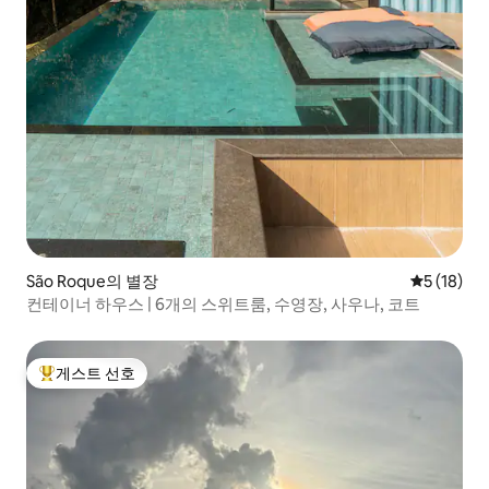
São Roque의 별장
평점 5점(5
5 (18)
컨테이너 하우스 | 6개의 스위트룸, 수영장, 사우나, 코트
게스트 선호
상위 게스트 선호