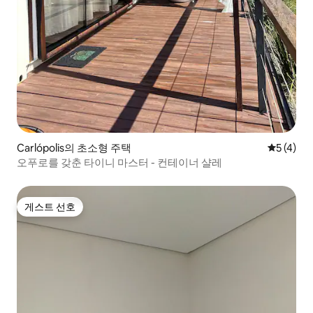
Carlópolis의 초소형 주택
평점 5점(
5 (4)
오푸로를 갖춘 타이니 마스터 - 컨테이너 샬레
게스트 선호
게스트 선호