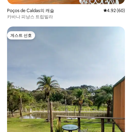
Poços de Caldas의 캐슬
평점 4.92점(5
4.92 (60)
카바나 피냥스 트립빌라
게스트 선호
게스트 선호