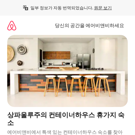
콘
일부 정보가 자동 번역되었습니다. 
원문 보기
텐
츠
로
당신의 공간을 에어비앤비하세요
바
로
가
기
상파울루주의 컨테이너하우스 휴가지 숙
소
에어비앤비에서 특색 있는 컨테이너하우스 숙소를 찾아