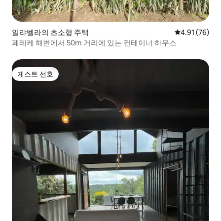
일랴벨라의 초소형 주택
평점 4.91점(5
4.91 (76)
페레케 해변에서 50m 거리에 있는 컨테이너 하우스
게스트 선호
게스트 선호