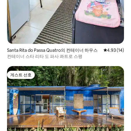
Santa Rita do Passa Quatro의 컨테이너 하우스
평점 4.93점(5
4.93 (14)
컨테이너 스타 리타 도 파사 콰트로 스팽
게스트 선호
게스트 선호