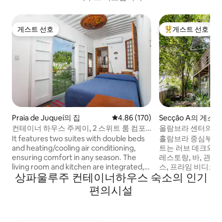
게스트 선호
게스트 선호
게스트 선호
상위 게스트 선호
Praia de Juqueí의 집
평점 4.86점(5점 만점), 후기 170
4.86 (170)
Secção A의 게스
컨테이너 하우스 주케이, 2 스위트 룸 컴포
올람브라 센터의 컨테
트
It features two suites with double beds
홀람브라 중심부에
and heating/cooling air conditioning,
트는 러브 데크와 
ensuring comfort in any season. The
레스토랑, 바, 관광지와
living room and kitchen are integrated,
스, 프라임 비디오,
상파울루주 컨테이너하우스 숙소의 인기
perfect setting for meals and relaxed
바, 전자레인지가 
moments. Two container doors open
있습니다. 녹색 지
편의시설
onto a spacious wooden deck,
니. 유연한 침대: 킹사이즈 침대 또는 싱글
connecting the interior to nature and
침대 2개. 예약 시
providing access to the tree-filled
요. 계단을 통해 접근할 수 있습니다. 경사로