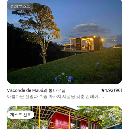
슈퍼호스트
슈퍼호스트
Visconde de Mauá의 통나무집
평점 4.92점(5
4.92 (96)
아름다운 전망과 수중 마사지 시설을 갖춘 컨테이너.
게스트 선호
게스트 선호