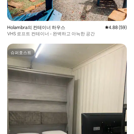
Holambra의 컨테이너 하우스
평점 4.88점(5
4.88 (59)
VHS 로프트 컨테이너 - 완벽하고 아늑한 공간
슈퍼호스트
슈퍼호스트