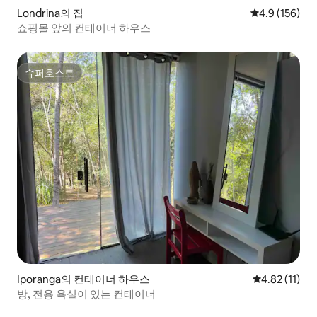
Londrina의 집
평점 4.9점(5점
4.9 (156)
쇼핑몰 앞의 컨테이너 하우스
슈퍼호스트
슈퍼호스트
Iporanga의 컨테이너 하우스
평점 4.82점(
4.82 (11)
방, 전용 욕실이 있는 컨테이너