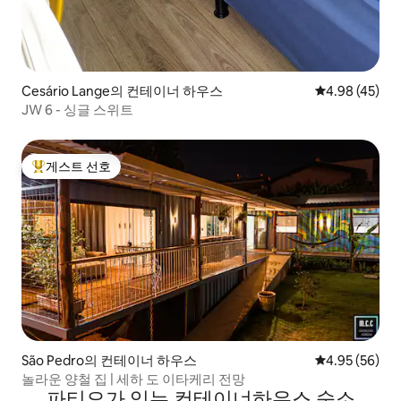
Cesário Lange의 컨테이너 하우스
평점 4.98점(5
4.98 (45)
JW 6 - 싱글 스위트
게스트 선호
상위 게스트 선호
São Pedro의 컨테이너 하우스
평점 4.95점(5
4.95 (56)
놀라운 양철 집 | 세하 도 이타케리 전망
파티오가 있는 컨테이너하우스 숙소