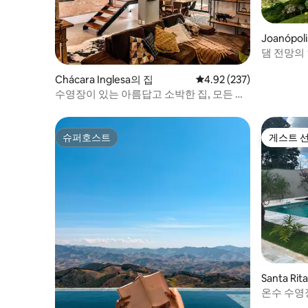
Joanópol
댐 전망의
Chácara Inglesa의 집
평점 4.92점(5점 만점), 
4.92 (237)
수영장이 있는 아름답고 소박한 집, 모든 것
에 가깝습니다.
슈퍼호스트
게스트 
슈퍼호스트
게스트 
Santa Rit
집
온수 수영