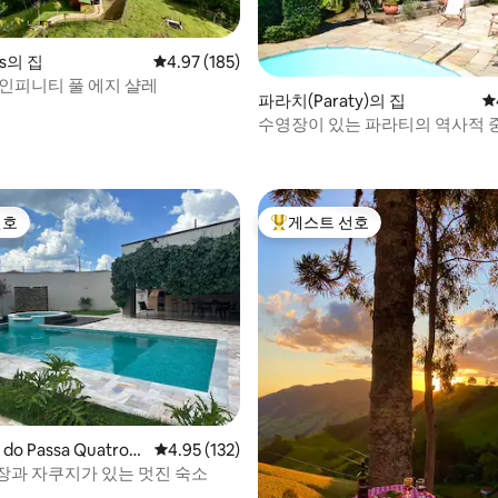
is의 집
평점 4.97점(5점 만점), 후기 185개
4.97 (185)
 인피니티 풀 에지 샬레
파라치(Paraty)의 집
평
수영장이 있는 파라티의 역사적 
후기 237개
선호
게스트 선호
선호
상위 게스트 선호
a do Passa Quatro의
평점 4.95점(5점 만점), 후기 132개
4.95 (132)
장과 자쿠지가 있는 멋진 숙소