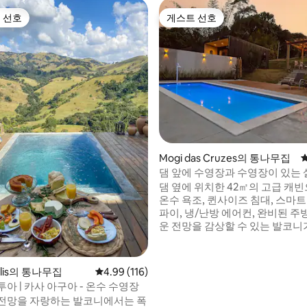
 선호
게스트 선호
스트 선호
게스트 선호
후기 148개
Mogi das Cruzes의 통나무집
댐 앞에 수영장과 수영장이 있는 
댐 옆에 위치한 42㎡의 고급 캐
온수 욕조, 퀸사이즈 침대, 스마트 
파이, 냉/난방 에어컨, 완비된 주
운 전망을 감상할 수 있는 발코니
다. 수영장, 화덕, 바비큐 공간, 27,000m²의
야외 공간은 두 개의 오두막에서
다. 중요 정보: - 포장도로와 우버로 접근 가
polis의 통나무집
평점 4.99점(5점 만점), 후기 116개
4.99 (116)
능 - 식사는 포함되지 않습니다. -
아 | 카사 아구아 - 온수 수영장
은 안 됩니다. - 얼리체크인은 없습
전망을 자랑하는 발코니에서는 폭
후 3시 이후 체크아웃은 다음 게