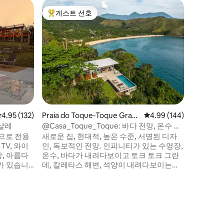
Bom Jes
게스트 선호
게스트
상위 게스트 선호
상위 게
레
카바나 마
수 수영장
자연으로 
전망을 
택입니다.
페르도이
티바이아 
(@altod
다. 현대
고 있습니
로, 안락
평점 4.95점(5점 만점), 후기 132개
4.95 (132)
Praia do Toque-Toque Gran
평점 4.99점(5점 만점), 
4.99 (144)
완벽한 분
de의 집
라이트는 
샬레
@Casa_Toque_Toque: 바다 전망, 온수 인
피니티 풀.
빈으로 전용
새로운 집, 현대적, 높은 수준, 서명된 디자
TV, 와이
인, 독보적인 전망. 인피니티가 있는 수영장,
방, 아름다
온수, 바다가 내려다보이고 토크 토크 그란
가 있습니
데, 칼레타스 해변, 석양이 내려다보이는
180도. 10월부터 3월 사이에는 해가 바다 너
 공유합니
머로 지는 모습을 볼 수 있습니다. 대서양 숲
에 둘러싸여 있어 절대적인 프라이버시를
 당일 이용
제공하지만 고속도로로 쉽게 접근할 수 있
니다. - 오
습니다. 원격 모니터링을 통한 완벽한 보안.
스트가 없을
독특하고 조용한 숙소로, 스타일과 편안함