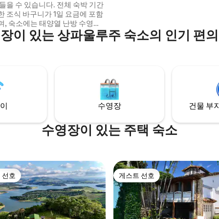
들을 수 있습니다. 전체 숙박 기간
때만 가능합니다.
한 조식 바구니가 1일 요금에 포함
며, 숙소에는 태양열 난방 수영장
장이 있는 상파울루주 숙소의 인기 편
 프로젝터가 있습니다. 사우나 공
 다른 수영장이 있으며, 이 수영장
라(Casa Terra, 에어비앤비에도
있음)와 공유합니다. 침대 및 욕실
가운, 어메니티, 장작, 바베큐. 주
비와 조리 도구, 편안한 숙박을 위
지 물품이 완비되어 있습니다.
이
수영장
건물 부지
수영장이 있는 주택 숙소
 선호
게스트 선호
스트 선호
게스트 선호