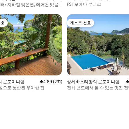
FS I 모에마 부티크
터/ 지하철 맞은편, 에어컨 있음
선호
게스트 선호
선호
게스트 선호
의 콘도미니엄
평점 4.89점(5점 만점), 후기 231개
4.89 (231)
상세바스티앙의 콘도미니엄
평
원으로 통합된 우아한 집
전체 콘도에서 볼 수 있는 멋진 