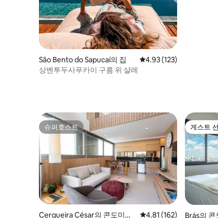
São Bento do Sapucaí의 집
평점 4.93점(5점 만점), 
4.93 (123)
상벤투두사푸카이 구름 위 샬레
슈퍼호스트
게스트 
슈퍼호스트
게스트 
Cerqueira César의 콘도미니
평점 4.81점(5점 만점), 
4.81 (162)
Brás의 