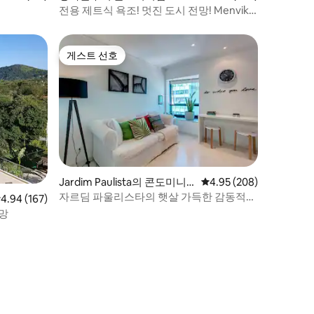
전용 제트식 욕조! 멋진 도시 전망! Menvik
Homes
게스트 선호
게스트 선호
Jardim Paulista의 콘도미니
평점 4.95점(5점 만점), 
4.95 (208)
엄
자르딤 파울리스타의 햇살 가득한 감동적인
점 4.94점(5점 만점), 후기 167개
4.94 (167)
아파트
전망