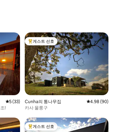
게스트 선호
상위 게스트 선호
평점 5점(5점 만점), 후기 33개
5 (33)
Cunha의 통나무집
평점 4.98점(5점 만점),
4.98 (90)
조!
카사 물룽구
게스트 선호
상위 게스트 선호