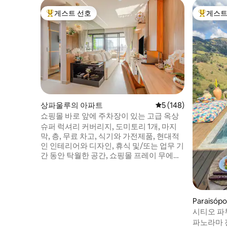
게스트 선호
게스트
상위 게스트 선호
상위 게
상파울루의 아파트
평점 5점(5점 만점), 
5 (148)
쇼핑몰 바로 앞에 주차장이 있는 고급 옥상
슈퍼 럭셔리 커버리지, 도미토리 1개, 마지
막, 층, 무료 차고, 식기와 가전제품, 현대적
인 인테리어와 디자인, 휴식 및/또는 업무 기
간 동안 탁월한 공간, 쇼핑몰 프레이 무에카
앞, 아베뉴 근처. Paulista Trianon과
Consolação 역, 레바논 시리아 병원 참조 및
9 de Julho에서 몇 걸음 거리에 있으며, 클
럽 인프라를 갖춘 9 de Julho는 벨라 비스타
Paraisó
에서 가장 좋은 위치에 있는 이 지역에서 편
시티오 파투
리하게 모든 것을 갖추고 있습니다. 4명이
파노라마 
숙박할 수 있습니다.