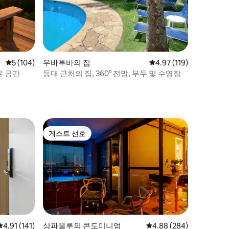
평점 5점(5점 만점), 후기 104개
5 (104)
우바투바의 집
평점 4.97점(5점 만점), 
4.97 (119)
은 공간
등대 근처의 집, 360° 전망, 부두 및 수영장
게스트 선호
게스트 선호
평점 4.91점(5점 만점), 후기 141개
4.91 (141)
상파울루의 콘도미니엄
평점 4.88점(5점 만점), 
4.88 (284)