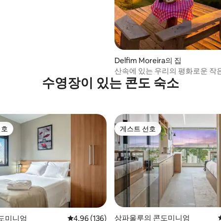
후기 123개
Delfim Moreira의 집
산속에 있는 우리의 평화로운 작
수영장이 있는 콘도 숙소
선호
게스트 선호
선호
게스트 선호
후기 162개
상파울루의 콘도미니엄
콘도미니엄
평점 4.96점(5점 만점), 후기 136개
4.96 (136)