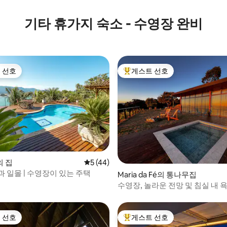
후기 176개
기타 휴가지 숙소 - 수영장 완비
 선호
게스트 선호
스트 선호
상위 게스트 선호
 후기 51개
 집
평점 5점(5점 만점), 후기 44개
5 (44)
 일몰 | 수영장이 있는 주택
Maria da Fé의 통나무집
수영장, 놀라운 전망 및 침실 내 욕
 선호
게스트 선호
스트 선호
상위 게스트 선호