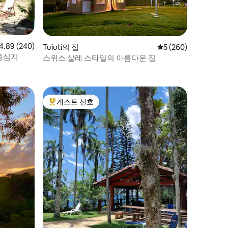
점 4.89점(5점 만점), 후기 240개
4.89 (240)
Tuiuti의 집
평점 5점(5점 만점), 
5 (260)
중심지
스위스 샬레 스타일의 아름다운 집
게스트 선호
상위 게스트 선호