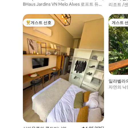
엄
BHaus Jardins VN Melo Alves 로프트 듀플
리조트 /센
렉스 | ma162
/500MB.
게스트 선호
게스트 
상위 게스트 선호
게스트 
일랴벨라
자연의 낙