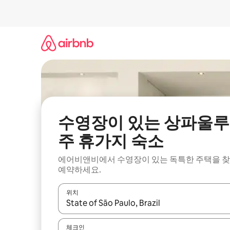
콘
텐
츠
로
바
로
가
기
수영장이 있는 상파울루
주 휴가지 숙소
에어비앤비에서 수영장이 있는 독특한 주택을 
예약하세요.
위치
결과가 나오면 위·아래 화살표 키를 사용하거나 터치
체크인