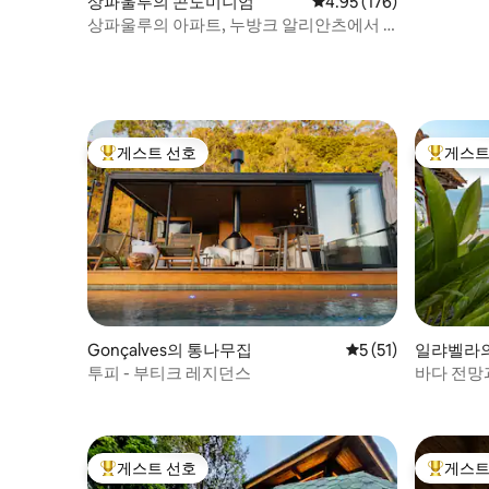
상파울루의 콘도미니엄
평점 4.95점(5점 만점), 
4.95 (176)
상파울루의 아파트, 누방크 알리안츠에서 5
분 거리
게스트 선호
게스트
상위 게스트 선호
상위 게
Gonçalves의 통나무집
평점 5점(5점 만점),
5 (51)
일랴벨라의
투피 - 부티크 레지던스
바다 전망과
게스트 선호
게스트
상위 게스트 선호
상위 게