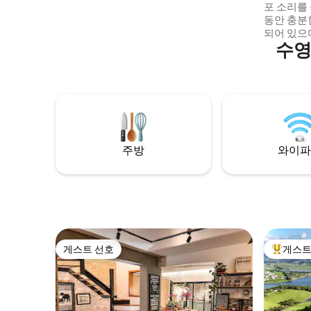
포 소리를 
동안 충분
되어 있으
수영
과 침실에
간에는 또
은 카사 테
등록되어 
침구, 목욕
방에는 냄
한 몇 가
주방
와이파
게스트 선호
게스트
게스트 선호
상위 게