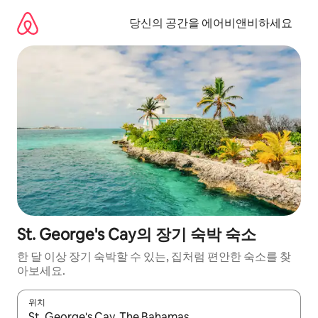
콘
텐
당신의 공간을 에어비앤비하세요
츠
로
바
로
가
기
St. George's Cay의 장기 숙박 숙소
한 달 이상 장기 숙박할 수 있는, 집처럼 편안한 숙소를 찾
아보세요.
위치
결과가 나오면 위·아래 화살표 키를 사용하거나 터치 또는 스와이프