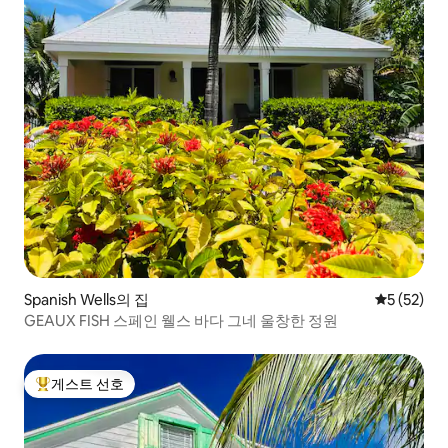
Spanish Wells의 집
평점 5점(5
5 (52)
GEAUX FISH 스페인 웰스 바다 그네 울창한 정원
게스트 선호
상위 게스트 선호