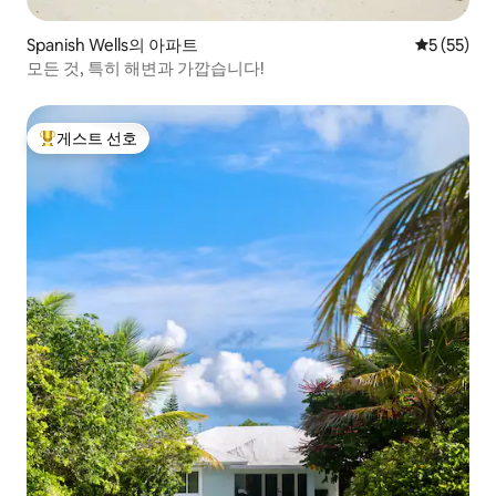
Spanish Wells의 아파트
평점 5점(5
5 (55)
모든 것, 특히 해변과 가깝습니다!
게스트 선호
상위 게스트 선호