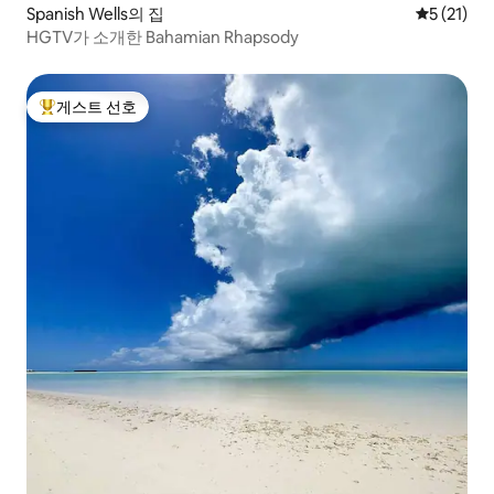
Spanish Wells의 집
평점 5점(5
5 (21)
HGTV가 소개한 Bahamian Rhapsody
게스트 선호
상위 게스트 선호