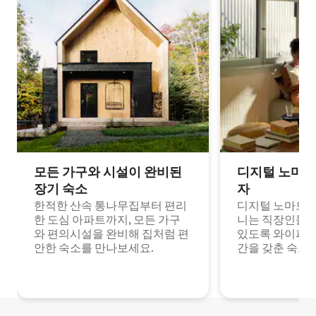
모든 가구와 시설이 완비된
디지털 노마드
장기 숙소
자
한적한 산속 통나무집부터 편리
디지털 노마드나
한 도심 아파트까지, 모든 가구
니는 직장인들이
와 편의시설을 완비해 집처럼 편
있도록 와이파이
안한 숙소를 만나보세요.
간을 갖춘 숙소