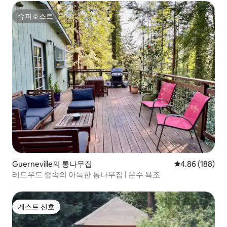
슈퍼호스트
슈퍼호스트
Guerneville의 통나무집
평점 4.86점(5점
4.86 (188)
레드우드 숲속의 아늑한 통나무집 | 온수 욕조
게스트 선호
게스트 선호