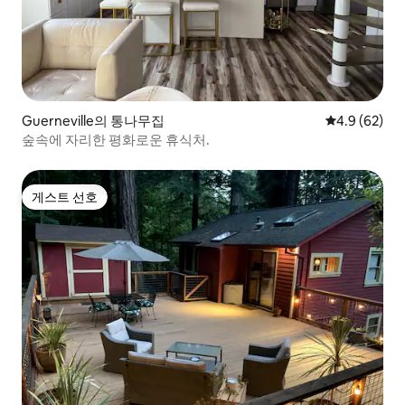
Guerneville의 통나무집
평점 4.9점(5
4.9 (62)
숲속에 자리한 평화로운 휴식처.
게스트 선호
게스트 선호