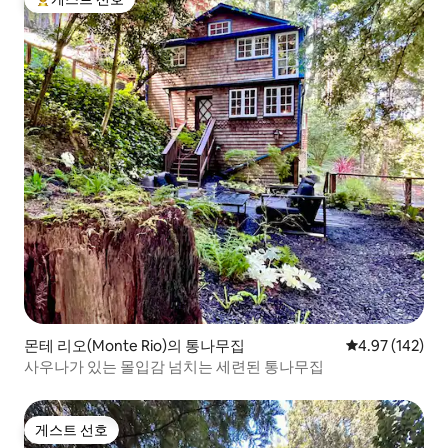
상위 게스트 선호
몬테 리오(Monte Rio)의 통나무집
평점 4.97점(5점
4.97 (142)
사우나가 있는 몰입감 넘치는 세련된 통나무집
게스트 선호
게스트 선호