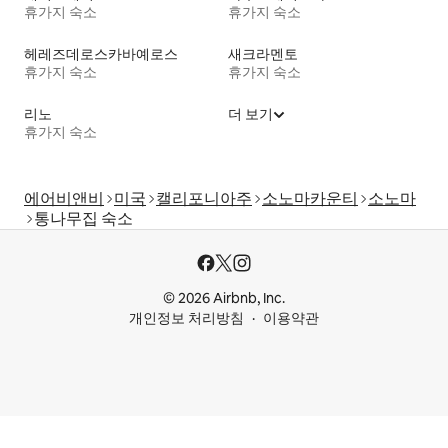
휴가지 숙소
휴가지 숙소
헤레즈데로스카바예로스
새크라멘토
휴가지 숙소
휴가지 숙소
리노
더 보기
휴가지 숙소
에어비앤비
미국
캘리포니아주
소노마카운티
소노마
통나무집 숙소
© 2026 Airbnb, Inc.
개인정보 처리방침
이용약관