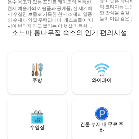
에서 느긋하게 휴
높이 솟은 삼나무 
Reyes Station)의 통나무집
온수 욕조가 있는 포인트 레이즈의 독특한
릭 코티지는 느긋하
크리크사이드 숙소
현지 예술가의 예술품과 공예품, 전 세계에
한 안식을 즐길 수
서 수집한 보물로 가득한 현지 소재의 일종
들이 마법 같은 곳
의 수제 태양열 주택입니다. 게스트들이 '아
렇습니다. 빈티지한
시아 빈티지'라고 불리는 이 햇살 가득한 숙
함을 더해 세심하게
소노마 통나무집 숙소의 인기 편의시설
소는 일년 내내 계속 흐르는 개울 위에 자리
테일이 따뜻하고 
잡고 있으며, 성숙한 정원과 월계수, 참나
니다. 별빛 아래 온
무, 전나무 숲으로 둘러싸여 있습니다. 샌프
나무 사이로 커피를
란시스코와 소노마 및 나파 밸리에서 약 1시
리의 최고 명소에서 
간, 포인트 레이즈 역에서 1.5마일, 포인트
평화롭고 한적한 공
레이즈 국립 해안 방문자 센터 및 골든 게이
은 단순한 숙소가 
트 국립 휴양지에서 2마일 거리에 있습니
싶을 만큼 좋은 느
다. 해변, 수로, 공원에 쉽게 접근할 수 있어
하이킹, 수영, 서핑, 카약, SUP 보드, 산악 자
주방
와이파이
전거 타기 등 웨스트 마린에서 즐길 수 있는
모든 것을 즐길 수 있습니다. 아니면 이 편안
하고 아름다운 환경에서 휴식을 취하세요.
거리 끝에 있는 인버네스 파크 마켓과 탭 룸
까지 산책하며 현지 분위기를 즐기며 이 지
역 최고의 음식과 음료를 즐겨보세요. 위층
에 들어가면 거대한 대들보, 숙소에서 가공
건물 부지 내 무료 주
한 나무로 만든 넓은 판자 전나무 바닥, 숲의
수영장
차
조감도를 볼 수 있는 창문, 대형 스테인드글
라스 창문으로 구성된 넓은 거실/식사/주방