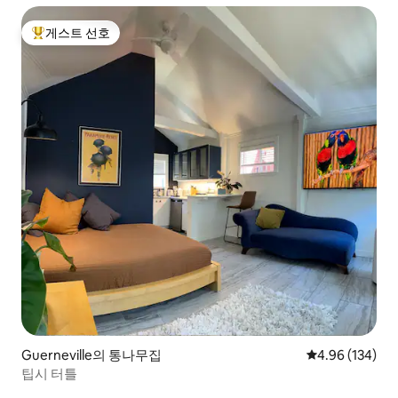
게스트 선호
상위 게스트 선호
Guerneville의 통나무집
평점 4.96점(5점
4.96 (134)
팁시 터틀