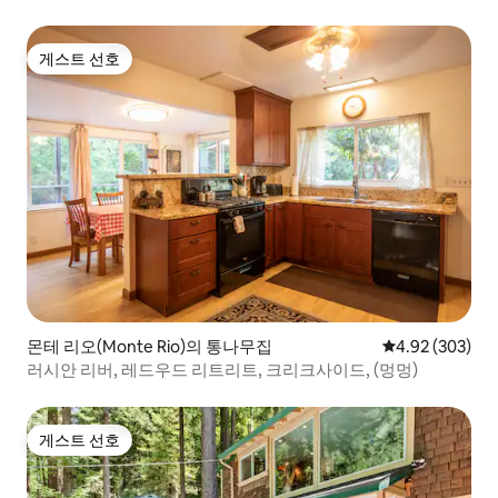
게스트 선호
게스트 선호
몬테 리오(Monte Rio)의 통나무집
평점 4.92점(5점
4.92 (303)
러시안 리버, 레드우드 리트리트, 크리크사이드, (멍멍)
게스트 선호
게스트 선호