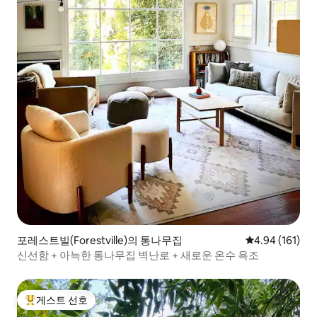
지 공간, 평면 스크린 TV, 나무 난로로 둘러
싸인 대형 카펫 침실이 있습니다. 싱글 침대
와 작은 데크가 있는 작고 밝은 침실도 있습
니다. 침실 사이의 안테 룸에는 세면대가 있
으며, 이중 헤드 야외 샤워기와 온수 욕조가
있는 전용 암벽 및 슬레이트 타일 바닥 공간
으로 이어집니다. 풀사이즈 세탁기, 건조기,
다용도 싱크대, 침구 보관함이 있는 세탁실
이 있습니다. 밖에는 테이블, 의자, 파라솔
이 있는 석조 파티오가 있습니다. 2대용 간
이 차고가 있습니다. 저희 아들 데이비드는
숙소에 별도의 작은 오두막에 거주하며 관
리자이자 관리인 역할을 합니다. 에어비앤
비와 숙박 기간 내내 담당자가 될 가능성이
높습니다. 도착하시면 이 숙소의 숙소 이용
규칙과 숙소 매뉴얼을 읽어보세요.
포레스트빌(Forestville)의 통나무집
평점 4.94점(5
4.94 (161)
신선함 + 아늑한 통나무집 벽난로 + 새로운 온수 욕조
게스트 선호
상위 게스트 선호