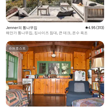
Jenner의 통나무집
평점 4.95점(5
4.95 (313)
해안가 통나무집, 킹사이즈 침대, 큰 데크, 온수 욕조
슈퍼호스트
슈퍼호스트