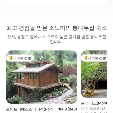
최고 평점을 받은 소노마의 통나무집 숙소
위치, 청결도 등에서 게스트의 높은 평가를 받은 통나무집
입니다.
게스트 선호
게스트 선호
상위 게스트 선호
상위 게스트 선호
몬테 리오(Monte R
무집
온수 욕조가 있는 
포인트러예스스테이션(Point
평점 4.9점(5점 만점), 후기 848
4.9 (848)