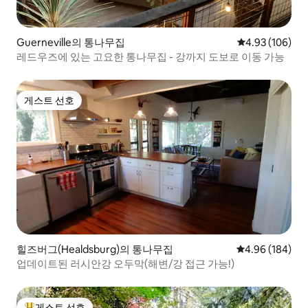
Guerneville의 통나무집
평점 4.93점(5점
4.93 (106)
레드우즈에 있는 고요한 통나무집 - 강까지 도보로 이동 가능
게스트 선호
게스트 선호
힐즈버그(Healdsburg)의 통나무집
평점 4.96점(5점
4.96 (184)
업데이트된 러시안강 오두막(해변/강 접근 가능!)
게스트 선호