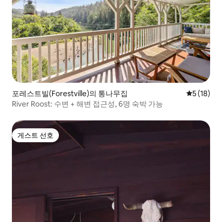
포레스트빌(Forestville)의 통나무집
평점 5점(5
5 (18)
River Roost: 수변 + 해변 접근성, 6명 숙박 가능
게스트 선호
게스트 선호