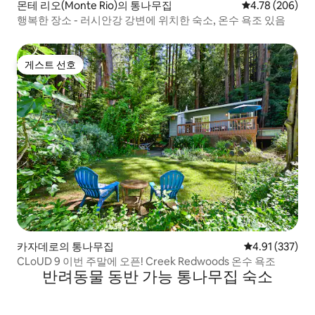
몬테 리오(Monte Rio)의 통나무집
평점 4.78점(5점
4.78 (206)
행복한 장소 - 러시안강 강변에 위치한 숙소, 온수 욕조 있음
게스트 선호
게스트 선호
카자데로의 통나무집
평점 4.91점(5
4.91 (337)
CLoUD 9 이번 주말에 오픈! Creek Redwoods 온수 욕조
반려동물 동반 가능 통나무집 숙소