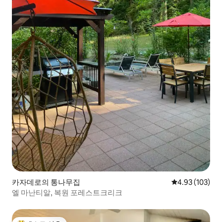
카자데로의 통나무집
평점 4.93점(5점
4.93 (103)
엘 마난티알, 복원 포레스트크리크