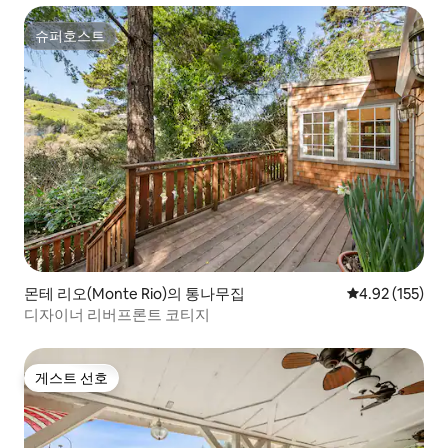
슈퍼호스트
슈퍼호스트
몬테 리오(Monte Rio)의 통나무집
평점 4.92점(5
4.92 (155)
디자이너 리버프론트 코티지
게스트 선호
게스트 선호