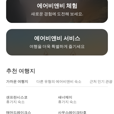
에어비앤비 체험
새로운 경험에 도전해 보세요.
에어비앤비 서비스
여행을 더욱 특별하게 즐기세요
추천 여행지
가까운 여행지
다른 유형의 에어비앤비 숙소
근처 인기 관광
샌프란시스코
새너제이
휴가지 숙소
휴가지 숙소
매머드레이크스
사우스레이크타호