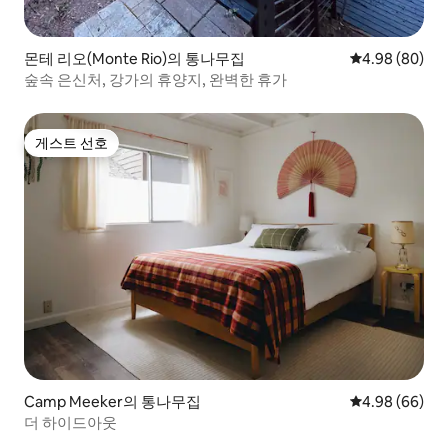
몬테 리오(Monte Rio)의 통나무집
평점 4.98점(5
4.98 (80)
숲속 은신처, 강가의 휴양지, 완벽한 휴가
게스트 선호
게스트 선호
Camp Meeker의 통나무집
평점 4.98점(5
4.98 (66)
더 하이드아웃