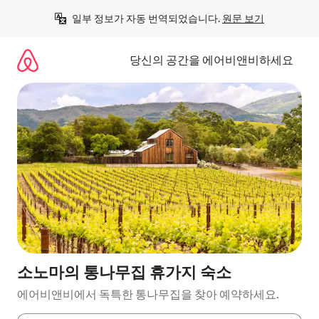
콘
일부 정보가 자동 번역되었습니다. 
원문 보기
텐
츠
로
당신의 공간을 에어비앤비하세요
바
로
가
기
소노마의 통나무집 휴가지 숙소
에어비앤비에서 독특한 통나무집을 찾아 예약하세요.