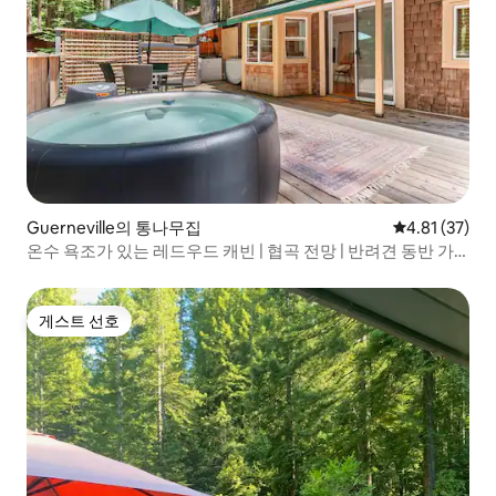
Guerneville의 통나무집
평점 4.81점(5
4.81 (37)
온수 욕조가 있는 레드우드 캐빈 | 협곡 전망 | 반려견 동반 가
능
게스트 선호
게스트 선호