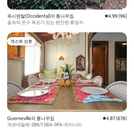
옥시덴탈(Occidental)의 통나무집
평점 4.99점(5
4.99 (96)
숲속의 온수 욕조가 있는 편안한 휴양지
게스트 선호
게스트 선호
Guerneville의 통나무집
평점 4.87점(5점
4.87 (678)
게르네빌레-2BR/1.5BA-SPA-와이너리