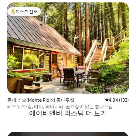
게스트 선호
상위 게스트 선호
몬테 리오(Monte Rio)의 통나무집
평점 4.94점(5점
4.94 (133)
레드우드/강, 바다, 와이너리, 골프장이 있는 통나무집
에어비앤비 리스팅 더 보기