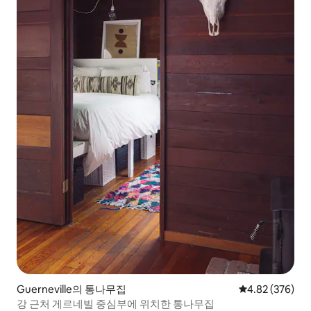
Guerneville의 통나무집
평점 4.82점(5점
4.82 (376)
강 근처 게르네빌 중심부에 위치한 통나무집