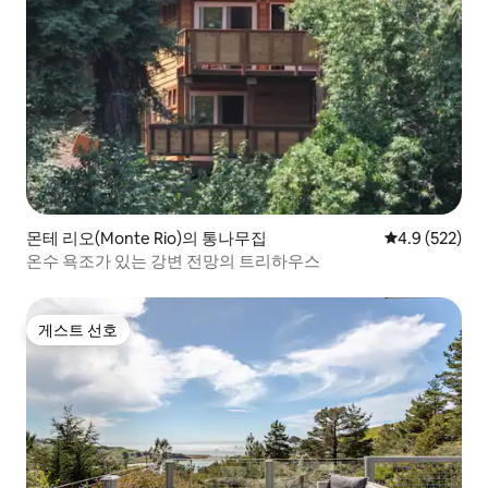
몬테 리오(Monte Rio)의 통나무집
평점 4.9점(5점
4.9 (522)
온수 욕조가 있는 강변 전망의 트리하우스
게스트 선호
게스트 선호