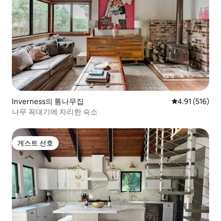
Inverness의 통나무집
평점 4.91점(5
4.91 (516)
나무 꼭대기에 자리한 숙소
게스트 선호
게스트 선호