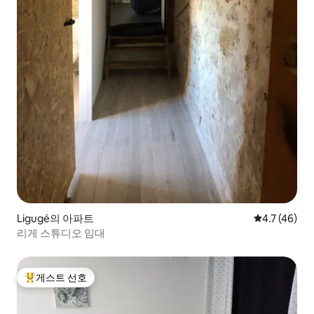
Ligugé의 아파트
평점 4.7점(5
4.7 (46)
리게 스튜디오 임대
게스트 선호
상위 게스트 선호