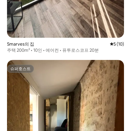
Smarves의 집
평점 5점(5
5 (10)
주택 200m² • 10인 • 에어컨 • 퓨투로스코프 20분
슈퍼호스트
슈퍼호스트