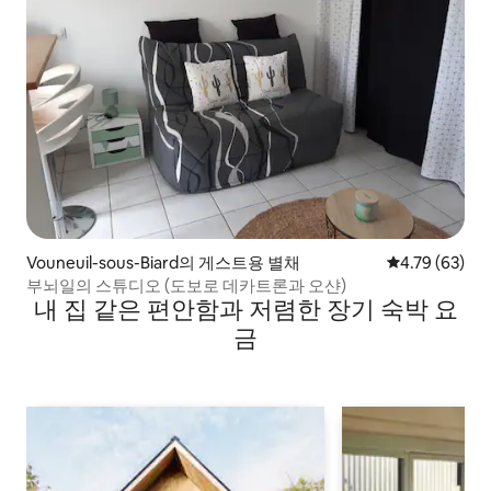
Vouneuil-sous-Biard의 게스트용 별채
평점 4.79점(5
4.79 (63)
부뇌일의 스튜디오 (도보로 데카트론과 오샨)
내 집 같은 편안함과 저렴한 장기 숙박 요
금