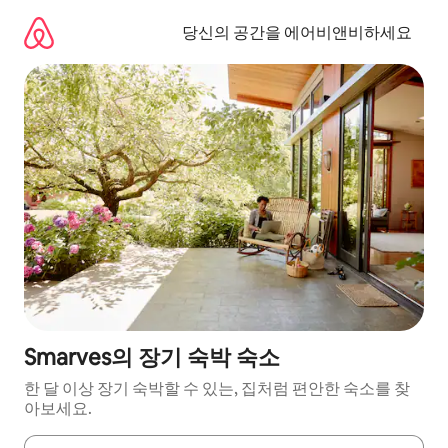
콘
텐
당신의 공간을 에어비앤비하세요
츠
로
바
로
가
기
Smarves의 장기 숙박 숙소
한 달 이상 장기 숙박할 수 있는, 집처럼 편안한 숙소를 찾
아보세요.