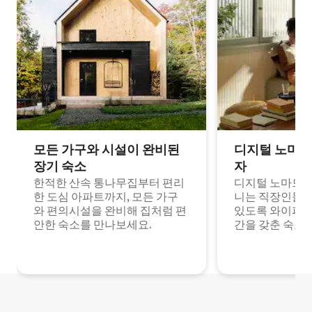
모든 가구와 시설이 완비된
디지털 노마드
장기 숙소
자
한적한 산속 통나무집부터 편리
디지털 노마드나
한 도심 아파트까지, 모든 가구
니는 직장인들이
와 편의시설을 완비해 집처럼 편
있도록 와이파이
안한 숙소를 만나보세요.
간을 갖춘 숙소