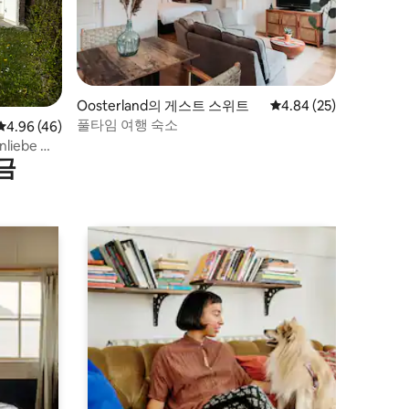
Oosterland의 게스트 스위트
평점 4.84점(5점 만점),
4.84 (25)
풀타임 여행 숙소
평점 4.96점(5점 만점), 후기 46개
4.96 (46)
iebe 방
금