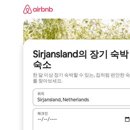
콘
텐
츠
로
바
로
가
기
Sirjansland의 장기 숙박
숙소
한 달 이상 장기 숙박할 수 있는, 집처럼 편안한 
를 찾아보세요.
위치
결과가 나오면 위·아래 화살표 키를 사용하거나 터치
체크인