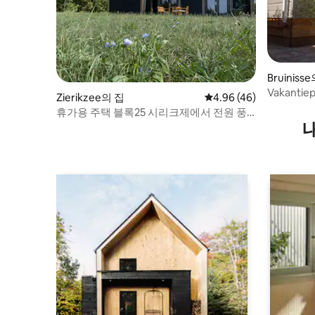
Bruiniss
Vakantiep
Zierikzee의 집
평점 4.96점(5점 만점),
4.96 (46)
Grevelin
휴가용 주택 블록25 시리크제에서 전원 풍
경을 즐기세요