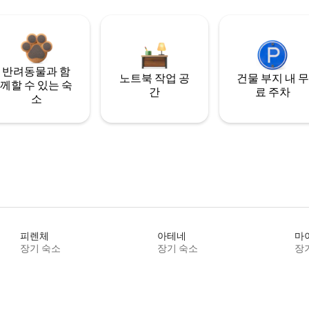
반려동물과 함
노트북 작업 공
건물 부지 내 무
께할 수 있는 숙
간
료 주차
소
피렌체
아테네
마
장기 숙소
장기 숙소
장