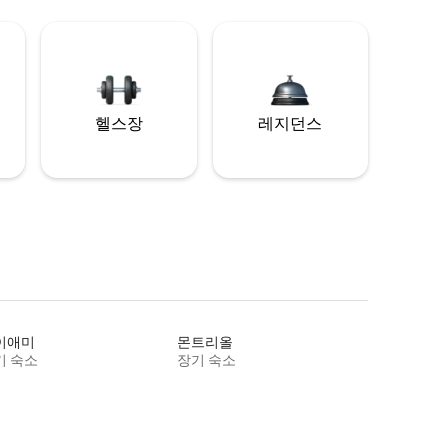
헬스장
레지던스
이애미
몬트리올
기 숙소
장기 숙소