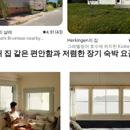
e의 샬레
평점 4.91점(5점 만점), 후기 43개
4.91 (43)
ark Bruinisse nearby
 후기 46개
Herkingen의 집
genmeer
그레벨링어 호수에 위치한 Küstenl
내 집 같은 편안함과 저렴한 장기 숙박 요
갈로 40 A