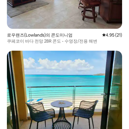
로우랜즈(Lowlands)의 콘도미니엄
평점 4.95점(5
4.95 (21)
쿠페코이 바다 전망 2BR 콘도 - 수영장/전용 해변