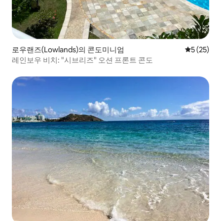
로우랜즈(Lowlands)의 콘도미니엄
평점 5점(5
5 (25)
레인보우 비치: "시브리즈" 오션 프론트 콘도