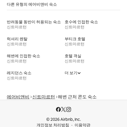
다른 유형의 에어비앤비 숙소
반려동물 동반이 허용되는 숙소
호수에 인접한 숙소
신트마르턴
신트마르턴
럭셔리 렌탈
부티크 호텔
신트마르턴
신트마르턴
해변에 인접한 숙소
호텔 객실
신트마르턴
신트마르턴
레지던스 숙소
더 보기
신트마르턴
에어비앤비
신트마르턴
해변 근처 콘도 숙소
© 2026 Airbnb, Inc.
개인정보 처리방침
이용약관