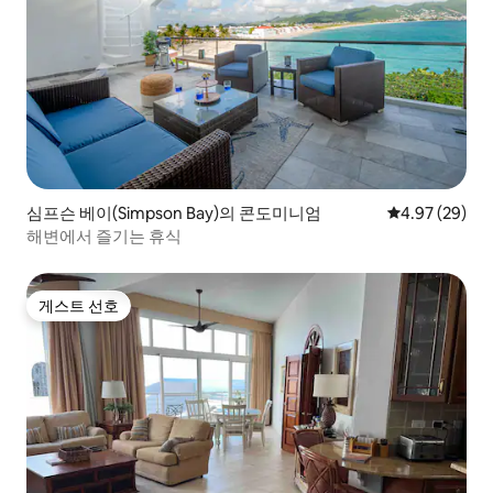
심프슨 베이(Simpson Bay)의 콘도미니엄
평점 4.97점(5
4.97 (29)
해변에서 즐기는 휴식
게스트 선호
게스트 선호