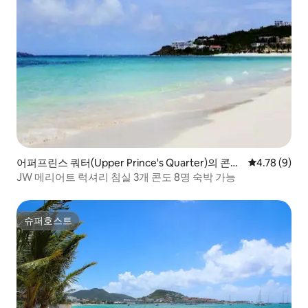
어퍼프린스 쿼터(Upper Prince's Quarter)의 콘도
평점 4.78점(
4.78 (9)
미니엄
JW 메리어트 럭셔리 침실 3개 콘도 8명 숙박 가능
슈퍼호스트
슈퍼호스트