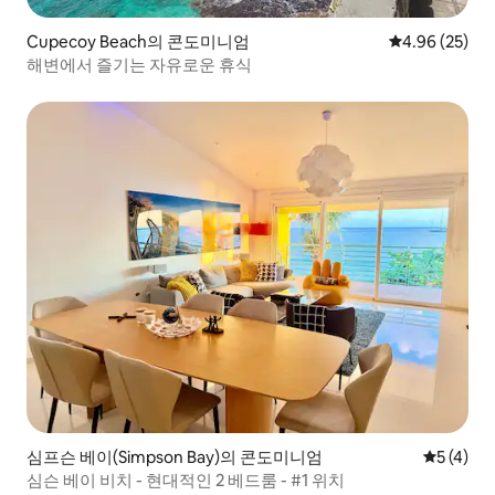
Cupecoy Beach의 콘도미니엄
평점 4.96점(5
4.96 (25)
해변에서 즐기는 자유로운 휴식
심프슨 베이(Simpson Bay)의 콘도미니엄
평점 5점(
5 (4)
심슨 베이 비치 - 현대적인 2 베드룸 - #1 위치