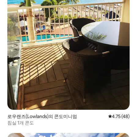
로우랜즈(Lowlands)의 콘도미니엄
평점 4.75점(5
4.75 (48)
침실 1개 콘도