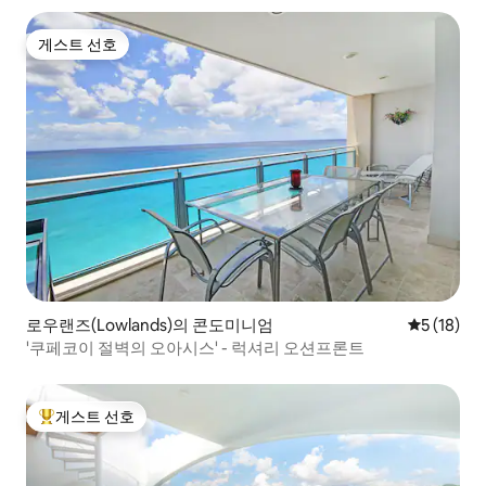
게스트 선호
게스트 선호
로우랜즈(Lowlands)의 콘도미니엄
평점 5점(5
5 (18)
'쿠페코이 절벽의 오아시스' - 럭셔리 오션프론트
게스트 선호
상위 게스트 선호