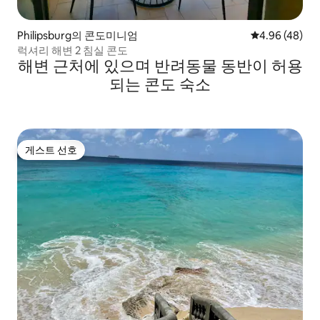
Philipsburg의 콘도미니엄
평점 4.96점(5
4.96 (48)
럭셔리 해변 2 침실 콘도
해변 근처에 있으며 반려동물 동반이 허용
되는 콘도 숙소
게스트 선호
게스트 선호