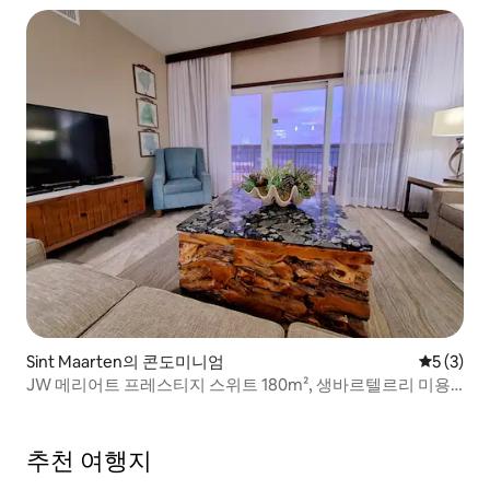
Sint Maarten의 콘도미니엄
평점 5점(
5 (3)
JW 메리어트 프레스티지 스위트 180m², 생바르텔르리 미용
실 맞은편
추천 여행지