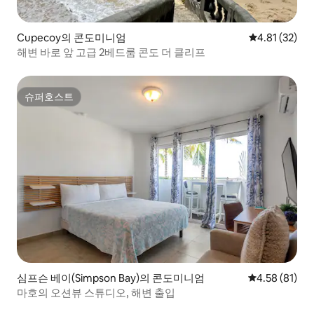
Cupecoy의 콘도미니엄
평점 4.81점(5
4.81 (32)
해변 바로 앞 고급 2베드룸 콘도 더 클리프
슈퍼호스트
슈퍼호스트
심프슨 베이(Simpson Bay)의 콘도미니엄
평점 4.58점(5
4.58 (81)
마호의 오션뷰 스튜디오, 해변 출입