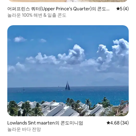
어퍼프린스 쿼터(Upper Prince's Quarter)의 콘도미
평점 5점(
5 (4)
니엄
놀라운 100% 해변 & 일출 콘도
Lowlands Sint maarten의 콘도미니엄
평점 4.68점(5
4.68 (34)
놀라운 바다 전망