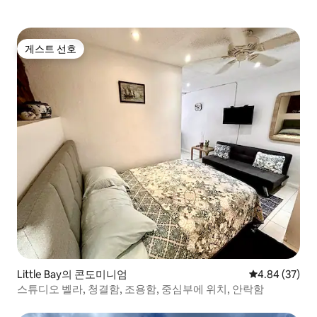
게스트 선호
게스트 선호
Little Bay의 콘도미니엄
평점 4.84점(5
4.84 (37)
스튜디오 벨라, 청결함, 조용함, 중심부에 위치, 안락함