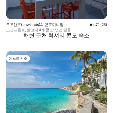
로우랜즈(Lowlands)의 콘도미니엄
평점 4.74점(5
4.74 (23)
오션프론트, 발코니 4개 콘도: 멋진 일몰
해변 근처 럭셔리 콘도 숙소
게스트 선호
게스트 선호