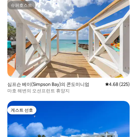
슈퍼호스트
슈퍼호스트
심프슨 베이(Simpson Bay)의 콘도미니엄
평점 4.68점(5점
4.68 (225)
마호 해변의 오션프런트 휴양지
게스트 선호
게스트 선호