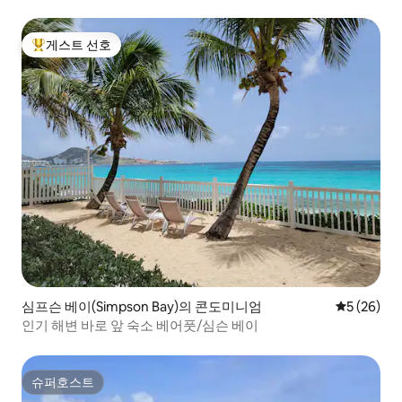
게스트 선호
상위 게스트 선호
심프슨 베이(Simpson Bay)의 콘도미니엄
평점 5점(5
5 (26)
인기 해변 바로 앞 숙소 베어풋/심슨 베이
슈퍼호스트
슈퍼호스트