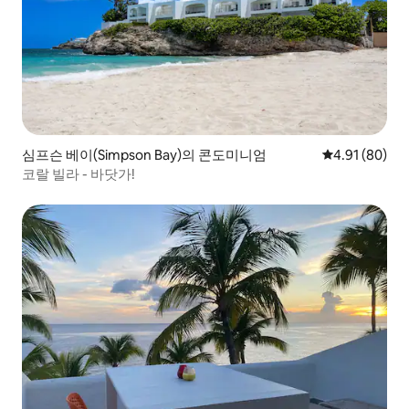
심프슨 베이(Simpson Bay)의 콘도미니엄
평점 4.91점(5
4.91 (80)
코랄 빌라 - 바닷가!