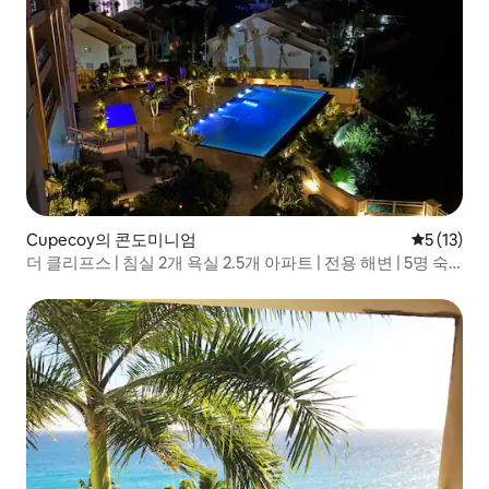
Cupecoy의 콘도미니엄
평점 5점(5
5 (13)
더 클리프스 | 침실 2개 욕실 2.5개 아파트 | 전용 해변 | 5명 숙
박 가능