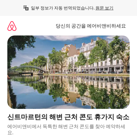
콘
일부 정보가 자동 번역되었습니다. 
원문 보기
텐
츠
로
당신의 공간을 에어비앤비하세요
바
로
가
기
신트마르턴의 해변 근처 콘도 휴가지 숙소
에어비앤비에서 독특한 해변 근처 콘도를 찾아 예약하세
요.