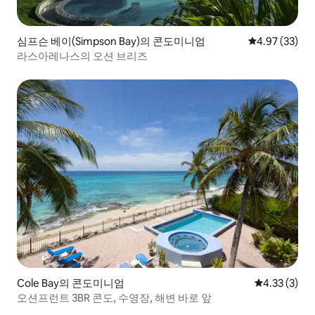
심프슨 베이(Simpson Bay)의 콘도미니엄
평점 4.97점(5
4.97 (33)
라스아레나스의 오션 브리즈
Cole Bay의 콘도미니엄
평점 4.33점(
4.33 (3)
오션프런트 3BR 콘도, 수영장, 해변 바로 앞