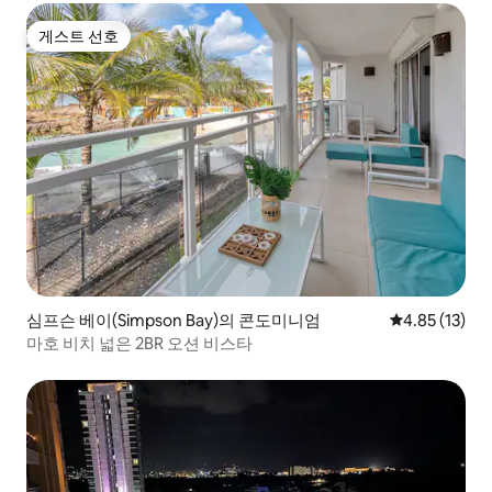
게스트 선호
게스트 선호
심프슨 베이(Simpson Bay)의 콘도미니엄
평점 4.85점(5
4.85 (13)
마호 비치 넓은 2BR 오션 비스타