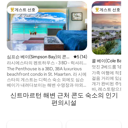
게스트 선호
게스트 선호
상위 게스트 선호
상위 게스트 선호
심프슨 베이(Simpson Bay)의 콘도
평점 5점(5점 만점), 후기 14
5 (14)
콜 베이(Cole Ba
미니엄
라시에스타의 펜트하우스 - 3 BD - 럭셔리
멋진 2베드룸 1층 
가 기다립니다!
The Penthouse is a 3BD, 3BA luxurious
가족 여행에 적합합
beachfront condo in St. Maarten. 라 시에
걸음 거리에 있습니다!
스타의 게스트는 디럭스 숙소 외에도 심슨
개가 완비된 주방은 
베이가 내려다보이는 해변 수영장과 야외
바, 레스토랑으로 
석조 샤워 시설을 단독으로 이용하실 수 있
신트마르턴 해변 근처 콘도 숙소의 인기
레스토랑까지 도보로
습니다. 심슨 베이 비치는 아침 산책과 저녁
에 있습니다. 수상
노을을 즐기기에 완벽한 1마일 이상의 카리
편의시설
헬스장, 레스토랑 무
브해 파라다이스로, 수영과 스노클링에 이
시간 보안 주차장이 있습니다
상적인 잔잔한 서핑을 즐길 수 있습니다. 전
팜에서 하루 $ 26.
용 주차장은 각 숙소마다 예약되어 있습니
트에게 부과됩니다 (
다. 프린세스 줄리아나 공항에서 몇 분 거리
사용, 수영장 수건 